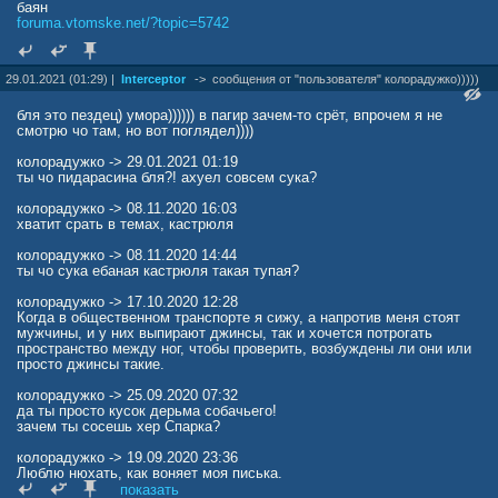
баян
foruma.vtomske.net/?topic=5742
29.01.2021 (01:29) |
Interceptor
->
сообщения от "пользователя" колорадужко)))))
бля это пездец) умора)))))) в пагир зачем-то срёт, впрочем я не
смотрю чо там, но вот поглядел))))
колорадужко -> 29.01.2021 01:19
ты чо пидарасина бля?! ахуел совсем сука?
колорадужко -> 08.11.2020 16:03
хватит срать в темах, кастрюля
колорадужко -> 08.11.2020 14:44
ты чо сука ебаная кастрюля такая тупая?
колорадужко -> 17.10.2020 12:28
Когда в общественном транспорте я сижу, а напротив меня стоят
мужчины, и у них выпирают джинсы, так и хочется потрогать
пространство между ног, чтобы проверить, возбуждены ли они или
просто джинсы такие.
колорадужко -> 25.09.2020 07:32
да ты просто кусок дерьма собачьего!
зачем ты сосешь хер Спарка?
колорадужко -> 19.09.2020 23:36
Люблю нюхать, как воняет моя писька.
Иногда специально не подмываюсь несколько дней, чтобы,
показать