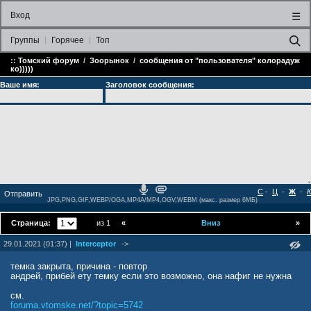
Вход
☰
Группы
Горячее
Топ
::
Томский форум
/
Зоорынок
/
сообщения от "пользователя" колорадуж
ко)))))
Ваше имя:
Заголовок сообщения:
С
-
Ц
-
Ж
-
К
JPG,PNG,GIF,WEBP/OGA,MP4A/MP4,OGV,WEBM (макс. размер 6МБ)
Страница:
из 1
«
Вниз
»
29.01.2021 (01:37) |
Interceptor
->
темка закрыта, причина - повтор
андрей, прибей ету темку если это возможно, она нафиг не нужна
см.
foruma.vtomske.net/?topic=5742