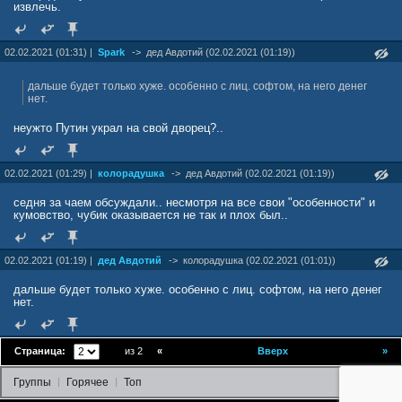
извлечь.
02.02.2021 (01:31) |
Spark
->
дед Авдотий (02.02.2021 (01:19))
дальше будет только хуже. особенно с лиц. софтом, на него денег
нет.
неужто Путин украл на свой дворец?..
02.02.2021 (01:29) |
колорадушка
->
дед Авдотий (02.02.2021 (01:19))
седня за чаем обсуждали.. несмотря на все свои "особенности" и
кумовство, чубик оказывается не так и плох был..
02.02.2021 (01:19) |
дед Авдотий
->
колорадушка (02.02.2021 (01:01))
дальше будет только хуже. особенно с лиц. софтом, на него денег
нет.
Страница:
из 2
«
Вверх
»
Группы
Горячее
Топ