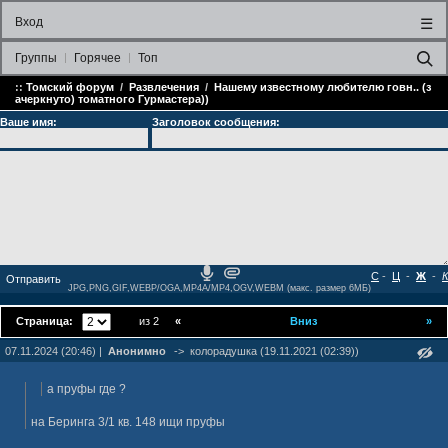
Вход
☰
Группы
Горячее
Топ
::
Томский форум
/
Развлечения
/
Нашему известному любителю говн.. (з
ачеркнуто) томатного Гурмастера))
Ваше имя:
Заголовок сообщения:
С
-
Ц
-
Ж
-
К
JPG,PNG,GIF,WEBP/OGA,MP4A/MP4,OGV,WEBM (макс. размер 6МБ)
Страница:
из 2
«
Вниз
»
07.11.2024 (20:46) |
Анонимно
->
колорадушка (19.11.2021 (02:39))
а пруфы где ?
на Беринга 3/1 кв. 148 ищи пруфы