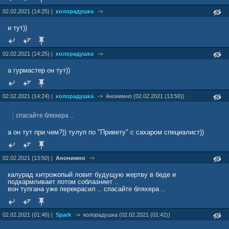
02.02.2021 (14:25) |
колорадушка
->
и тут))
02.02.2021 (14:25) |
колорадушка
->
а гурмастер он тут))
02.02.2021 (14:24) |
колорадушка
->
Анонимно (02.02.2021 (13:50))
спасайте бляхера ..
а он тут при чем?)) тулуп по "Привету" с сахаром специалист))
02.02.2021 (13:50) |
Анонимно
->
калурад хитрожопый ловит будущую жертву в беде и
подкармливает потом соблазняет ..
вон тупгана уже перекрасил .. спасайте бляхера ..
02.02.2021 (01:46) |
Spark
->
колорадушка (02.02.2021 (01:42))