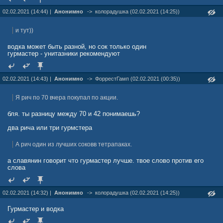
02.02.2021 (14:44) |
Анонимно
->
колорадушка (02.02.2021 (14:25))
и тут))
водка может быть разной, но сок только один
гурмастер - унитазники рекомендуют
02.02.2021 (14:43) |
Анонимно
->
ФоррестГамп (02.02.2021 (00:35))
Я рич по 70 вчера покупал по акции.
бля. ты разницу между 70 и 42 понимаешь?
два рича или три гурмстера
А рич один из лучших соковв тетрапаках.
а славянин говорит что гурмастер лучше. твое слово против его
слова
02.02.2021 (14:32) |
Анонимно
->
колорадушка (02.02.2021 (14:25))
Гурмастер и водка