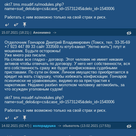
okt7.tms.msudrf.ru/modules.php?
name=sud_delo&op=cs&case_id=15731245&delo_id=1540006
Работать с ним возможно только на свой страх и риск.
15.07.2021 (18:21) |
Анонимно
->
Отделочник Гончаров Дмитрий Владимирович (Томск, тел. 33-35-69
+7 923 447 89 33 сайт 333569.ru ютуб-канал "Уютно жить") плут и
мошенник. Будьте осторожны!
Уже много раз писали.
На словах все гладко - договор. Этот человек не имеет никаких
активов чтобы отвечать по договору. У него нет собственности, вся
его собственность сразу же будет конфискована судебными
приставами. По сути он бомж. Личное имущество приобретается в
кредит на мать старушку, чтобы избежать конфискации. Гончаров
психически не уравновешен, видимо из-за пристрастия к
наркотикам. Недавно разбил молотком человеку автомобиль, за
что осужден уголовным судом!
okt7.tms.msudrf.ru/modules.php?
name=sud_delo&op=cs&case_id=15731245&delo_id=1540006
Работать с ним возможно только на свой страх и риск.
14.02.2021 (02:47) |
колорадушка
->
обыватель (13.02.2021 (17:53))