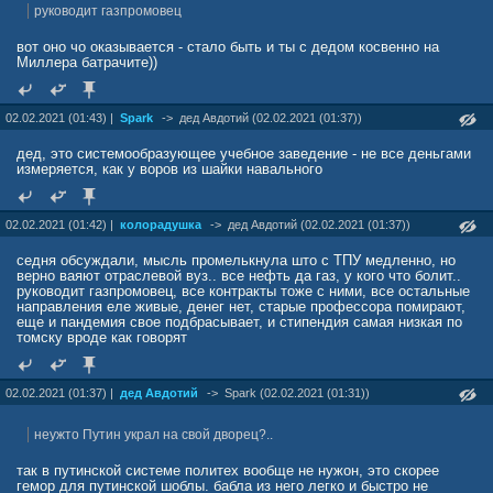
руководит газпромовец
вот оно чо оказывается - стало быть и ты с дедом косвенно на
Миллера батрачите))
02.02.2021 (01:43) |
Spark
->
дед Авдотий (02.02.2021 (01:37))
дед, это системообразующее учебное заведение - не все деньгами
измеряется, как у воров из шайки навального
02.02.2021 (01:42) |
колорадушка
->
дед Авдотий (02.02.2021 (01:37))
седня обсуждали, мысль промелькнула што с ТПУ медленно, но
верно ваяют отраслевой вуз.. все нефть да газ, у кого что болит..
руководит газпромовец, все контракты тоже с ними, все остальные
направления еле живые, денег нет, старые профессора помирают,
еще и пандемия свое подбрасывает, и стипендия самая низкая по
томску вроде как говорят
02.02.2021 (01:37) |
дед Авдотий
->
Spark (02.02.2021 (01:31))
неужто Путин украл на свой дворец?..
так в путинской системе политех вообще не нужон, это скорее
гемор для путинской шоблы. бабла из него легко и быстро не