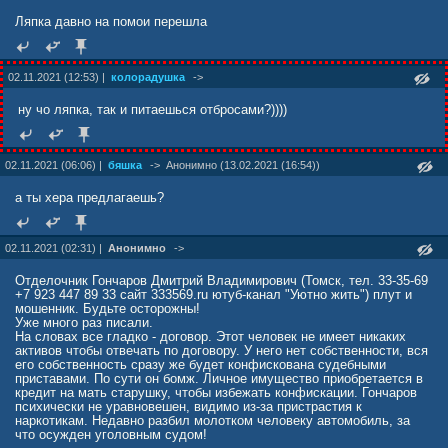
Ляпка давно на помои перешла
02.11.2021 (12:53) |
колорадушка
->
ну чо ляпка, так и питаешься отбросами?))))
02.11.2021 (06:06) |
бяшка
->
Анонимно (13.02.2021 (16:54))
а ты хера предлагаешь?
02.11.2021 (02:31) |
Анонимно
->
Отделочник Гончаров Дмитрий Владимирович (Томск, тел. 33-35-69
+7 923 447 89 33 сайт 333569.ru ютуб-канал "Уютно жить") плут и
мошенник. Будьте осторожны!
Уже много раз писали.
На словах все гладко - договор. Этот человек не имеет никаких
активов чтобы отвечать по договору. У него нет собственности, вся
его собственность сразу же будет конфискована судебными
приставами. По сути он бомж. Личное имущество приобретается в
кредит на мать старушку, чтобы избежать конфискации. Гончаров
психически не уравновешен, видимо из-за пристрастия к
наркотикам. Недавно разбил молотком человеку автомобиль, за
что осужден уголовным судом!