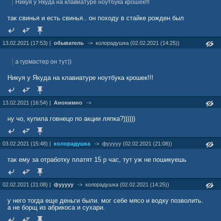
Никуя у Якуда на клавиатуре ноутбука крошек!!!
так свинья и есть свинья.. он походу в стайке рожден был
13.02.2021 (17:53) |
обыватель
->
колорадушка (02.02.2021 (14:25))
а гурмастер он тут))
Никуя у Якуда на клавиатуре ноутбука крошек!!!
13.02.2021 (16:54) |
Анонимно
->
ну чо, купила говнецо по акции ляпка?))))))
03.02.2021 (15:48) |
колорадушка
->
фууууу (02.02.2021 (21:08))
так ему за отработку платят 15 р час, тут уж не пошикуешь
02.02.2021 (21:08) |
фууууу
->
колорадушка (02.02.2021 (14:25))
у него тогда еще деньги были. мог себе мясо и водку позволить.
а не борщ из абрикоса и сухари.