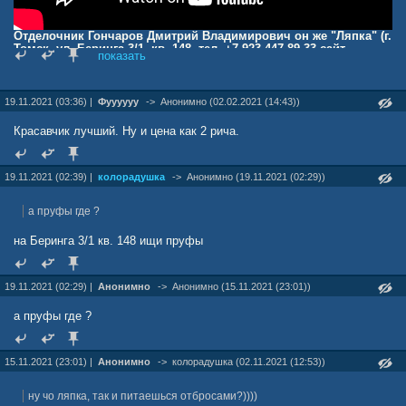
Отделочник Гончаров Дмитрий Владимирович он же "Ляпка" (г.
Томск, ул. Беринга 3/1, кв. 148, тел. +7 923 447 89 33 сайт
показать
333569.ru ютуб-канал "Уютно жить") плут и мошенник. Будьте
осторожны!
Уже много раз писали.
19.11.2021 (03:36) |
Фуууууу
->
Анонимно (02.02.2021 (14:43))
На словах все гладко - договор. Этот человек не имеет никаких
активов чтобы отвечать по договору. У него нет собственности, вся
Красавчик лучший. Ну и цена как 2 рича.
его собственность сразу же будет конфискована судебными
приставами. По сути он бомж. Личное имущество приобретается в
кредит на мать старушку, чтобы избежать конфискации. Гончаров
психически не уравновешен, видимо из-за пристрастия к
19.11.2021 (02:39) |
колорадушка
->
Анонимно (19.11.2021 (02:29))
наркотикам. Пару лет назад разбил молотком человеку
автомобиль, за что осужден уголовным судом!
а пруфы где ?
Недавно опять испортил имущество людям, что зафиксировали
видеокамеры, и этот ролик посмотрели десятки тысяч людей..
на Беринга 3/1 кв. 148 ищи пруфы
Работать с ним возможно только на свой страх и риск.
19.11.2021 (02:29) |
Анонимно
->
Анонимно (15.11.2021 (23:01))
а пруфы где ?
15.11.2021 (23:01) |
Анонимно
->
колорадушка (02.11.2021 (12:53))
ну чо ляпка, так и питаешься отбросами?))))