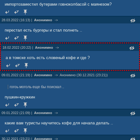
импортозаместил бутерами говноколбасой с маянезом?
28.03.2022 (16:13) |
Анонимно
->
перестал есть бургеры и стал полнеть ..
18.02.2022 (20:22) |
Анонимно
->
а в томске хоть есть словеный кофе и где ?
09.01.2022 (21:19) |
Анонимно
->
Анонимно (30.12.2021 (23:21))
гогоь моголь еще бы поискал ..
пушкин-кружкин
09.01.2022 (21:09) |
Анонимно
->
какие вам туристы научитесь кофе для начала делать ..
30.12.2021 (23:21) |
Анонимно
->