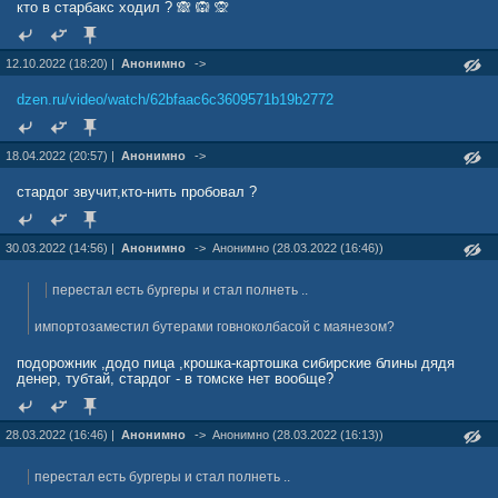
кто в старбакс ходил ? 🙈 🙉 🙊
12.10.2022 (18:20) |
Анонимно
->
dzen.ru/video/watch/62bfaac6c3609571b19b2772
18.04.2022 (20:57) |
Анонимно
->
стардог звучит,кто-нить пробовал ?
30.03.2022 (14:56) |
Анонимно
->
Анонимно (28.03.2022 (16:46))
перестал есть бургеры и стал полнеть ..
импортозаместил бутерами говноколбасой с маянезом?
подорожник ,додо пица ,крошка-картошка сибирские блины дядя
денер, тубтай, стардог - в томске нет вообще?
28.03.2022 (16:46) |
Анонимно
->
Анонимно (28.03.2022 (16:13))
перестал есть бургеры и стал полнеть ..