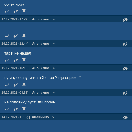
сочек норм
17.12.2021 (17:24) |
Анонимно
->
..
16.12.2021 (12:44) |
Анонимно
->
так и не нашел
15.12.2021 (16:10) |
Анонимно
->
ну и где капучинка в 3 слоя ? где сервис ?
15.12.2021 (08:35) |
Анонимно
->
на половину пуст или полон
14.12.2021 (11:52) |
Анонимно
->
.