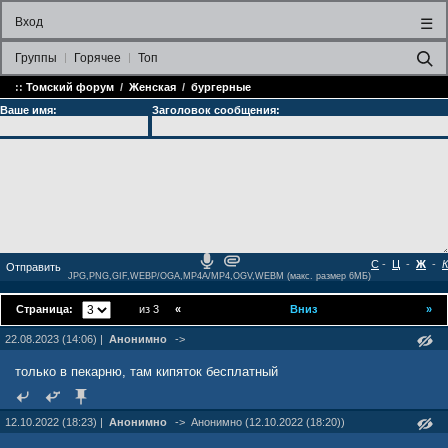
Вход
☰
Группы
Горячее
Топ
::
Томский форум
/
Женская
/
бургерные
Ваше имя:
Заголовок сообщения:
С
-
Ц
-
Ж
-
К
JPG,PNG,GIF,WEBP/OGA,MP4A/MP4,OGV,WEBM (макс. размер 6МБ)
Страница:
из 3
«
Вниз
»
22.08.2023 (14:06) |
Анонимно
->
только в пекарню, там кипяток бесплатный
12.10.2022 (18:23) |
Анонимно
->
Анонимно (12.10.2022 (18:20))