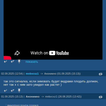
показать
02.09.2025 (12:54) |
mnbvcxz1
->
Анонимно (01.09.2025 (15:13))
так это сигналка, если зимовать будет ведрами плодить должен,
нет так х с ним зато увидел как растет )
01.09.2025 (15:13) |
Анонимно
->
mnbvcxz1 (26.08.2025 (13:42))
виноград почти созрел