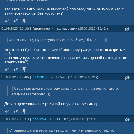
это весь или его больше выросло? помоему один геммор у нас с
этим возиться...и без косточек?
01.09.2025 (15:10) |
Анонимно
->
колодурушки (28.08.2025 (23:41))
ангальчик на дачу прикупили с железа 3 мм, 19 кг вешает)
жесть и на буй оно там к зиме? ещё пару раз успеешь пожарить и
всё
а на зиму куда там заныкаешь от воришек или домой потащишь на
электричке?)
31.08.2025 (17:46) |
FLOODer
->
dedVova (31.08.2025 (16:31))
Странная дача в этом году вышла ... чёт не припомню такого.
Загадками заговорил...)))
Да чёт даже калина с рябиной на участке без ягод ...
31.08.2025 (16:31) |
dedVova
->
FLOODer (30.08.2025 (23:08))
Странная дача в этом году вышла ... чёт не припомню такого.