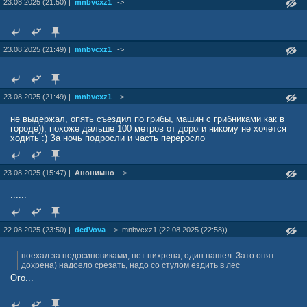
23.08.2025 (21:50) |
mnbvcxz1
->
23.08.2025 (21:49) |
mnbvcxz1
->
23.08.2025 (21:49) |
mnbvcxz1
->
не выдержал, опять съездил по грибы, машин с грибниками как в
городе)), похоже дальше 100 метров от дороги никому не хочется
ходить :) За ночь подросли и часть переросло
23.08.2025 (15:47) |
Анонимно
->
......
22.08.2025 (23:50) |
dedVova
->
mnbvcxz1 (22.08.2025 (22:58))
поехал за подосиновиками, нет нихрена, один нашел. Зато опят
дохрена) надоело срезать, надо со стулом ездить в лес
Ого...