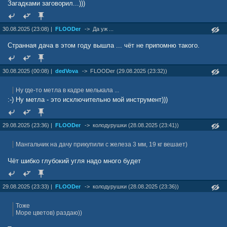
Загадками заговорил...)))
30.08.2025 (23:08) |
FLOODer
->
Да уж ...
Странная дача в этом году вышла ... чёт не припомню такого.
30.08.2025 (00:08) |
dedVova
->
FLOODer (29.08.2025 (23:32))
Ну где-то метла в кадре мелькала ...
:-) Ну метла - это исключительно мой инструмент)))
29.08.2025 (23:36) |
FLOODer
->
колодурушки (28.08.2025 (23:41))
Мангальчик на дачу прикупили с железа 3 мм, 19 кг вешает)
Чёт шибко глубокий угля надо много будет
29.08.2025 (23:33) |
FLOODer
->
колодурушки (28.08.2025 (23:36))
Тоже
Море цветов) раздаю))