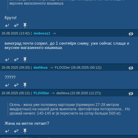
вкуснее магазинного кишмиша
Круто!
26.08.2025 (13:42) |
mnbvcxz1
->
виноград почти созрел, до 1 сентября сниму, уже сейчас слаще и
вкуснее магазинного кишмиша
26.08.2025 (09:20) |
dedVova
->
FLOODer (26.08.2025 (00:12))
?????
26.08.2025 (00:12) |
FLOODer
->
dedVova (22.08.2025 (12:27))
Осень - жена уже половину картошки (примерно 27-28 метров
квадратных) на нашей даче выкопала -фитофтора поторопила... Но
урожай ничего: 140-145 кг (в пересчете на сотку больше 500 кг).
Жена на метле летает?