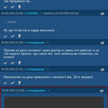
Так продавало бы.
29.08.2025 (23:32) |
FLOODer
->
dedVova (26.08.2025 (09:20))
?????
Ну где-то метла в кадре мелькала ...
28.08.2025 (23:46) |
колодурушки
->
Причем на даче интернет через роутер и симку втб работал а на
той неделе пропал, ща связи нет, зато мобильная появилась но
елееле
28.08.2025 (23:41) |
колодурушки
->
Мангальчик на дачу прикупили с железа 3 мм, 19 кг вешает)
28.08.2025 (23:38) |
колодурушки
->