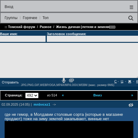
Вход
☰
Группы
Горячее
Топ
::
Томский форум
/
Разное
/
Жизнь дачная (летняя и зимняя)))))
Ваше имя:
Заголовок сообщения:
С
-
Ц
-
Ж
-
К
JPG,PNG,GIF,WEBP/OGA,MP4A/MP4,OGV,WEBM (макс. размер 6МБ)
Страница:
из 514
«
Вниз
»
02.09.2025 (14:05) |
mnbvcxz1
->
где не гемор, в Молдавии столовые сорта (которые в магазине
продают) тоже на зиму землей закапывают, винные нет