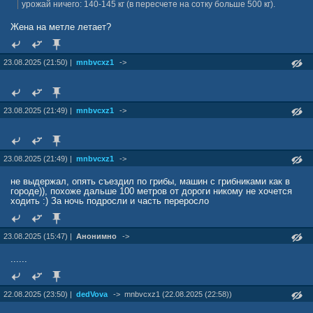
урожай ничего: 140-145 кг (в пересчете на сотку больше 500 кг).
Жена на метле летает?
23.08.2025 (21:50) |
mnbvcxz1
->
23.08.2025 (21:49) |
mnbvcxz1
->
23.08.2025 (21:49) |
mnbvcxz1
->
не выдержал, опять съездил по грибы, машин с грибниками как в
городе)), похоже дальше 100 метров от дороги никому не хочется
ходить :) За ночь подросли и часть переросло
23.08.2025 (15:47) |
Анонимно
->
......
22.08.2025 (23:50) |
dedVova
->
mnbvcxz1 (22.08.2025 (22:58))