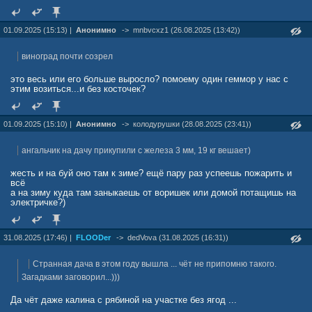
01.09.2025 (15:13) |
Анонимно
->
mnbvcxz1 (26.08.2025 (13:42))
виноград почти созрел
это весь или его больше выросло? помоему один геммор у нас с
этим возиться...и без косточек?
01.09.2025 (15:10) |
Анонимно
->
колодурушки (28.08.2025 (23:41))
ангальчик на дачу прикупили с железа 3 мм, 19 кг вешает)
жесть и на буй оно там к зиме? ещё пару раз успеешь пожарить и
всё
а на зиму куда там заныкаешь от воришек или домой потащишь на
электричке?)
31.08.2025 (17:46) |
FLOODer
->
dedVova (31.08.2025 (16:31))
Странная дача в этом году вышла ... чёт не припомню такого.
Загадками заговорил...)))
Да чёт даже калина с рябиной на участке без ягод ...