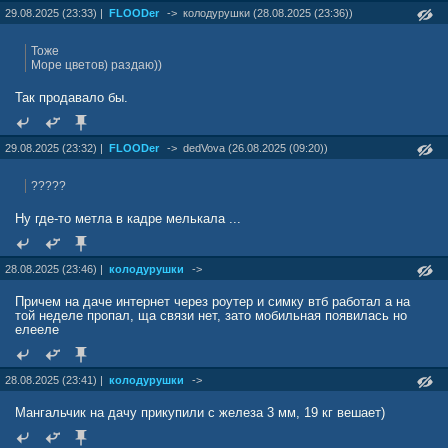
29.08.2025 (23:33) |
FLOODer
->
колодурушки (28.08.2025 (23:36))
Тоже
Море цветов) раздаю))
Так продавало бы.
29.08.2025 (23:32) |
FLOODer
->
dedVova (26.08.2025 (09:20))
?????
Ну где-то метла в кадре мелькала ...
28.08.2025 (23:46) |
колодурушки
->
Причем на даче интернет через роутер и симку втб работал а на
той неделе пропал, ща связи нет, зато мобильная появилась но
елееле
28.08.2025 (23:41) |
колодурушки
->
Мангальчик на дачу прикупили с железа 3 мм, 19 кг вешает)