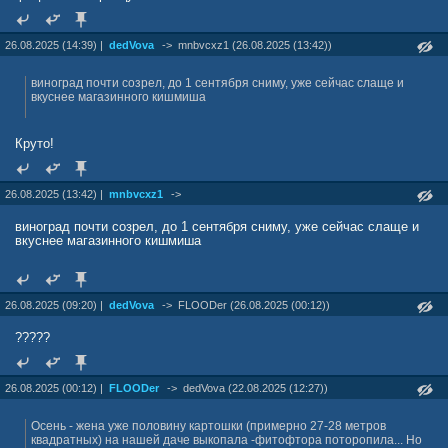
26.08.2025 (14:39) |
dedVova
->
mnbvcxz1 (26.08.2025 (13:42))
виноград почти созрел, до 1 сентября сниму, уже сейчас слаще и
вкуснее магазинного кишмиша
Круто!
26.08.2025 (13:42) |
mnbvcxz1
->
виноград почти созрел, до 1 сентября сниму, уже сейчас слаще и
вкуснее магазинного кишмиша
26.08.2025 (09:20) |
dedVova
->
FLOODer (26.08.2025 (00:12))
?????
26.08.2025 (00:12) |
FLOODer
->
dedVova (22.08.2025 (12:27))
Осень - жена уже половину картошки (примерно 27-28 метров
квадратных) на нашей даче выкопала -фитофтора поторопила... Но