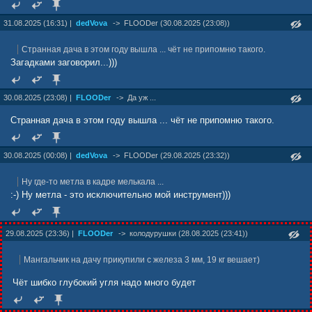
31.08.2025 (16:31) |
dedVova
->
FLOODer (30.08.2025 (23:08))
Странная дача в этом году вышла ... чёт не припомню такого.
Загадками заговорил...)))
30.08.2025 (23:08) |
FLOODer
->
Да уж ...
Странная дача в этом году вышла ... чёт не припомню такого.
30.08.2025 (00:08) |
dedVova
->
FLOODer (29.08.2025 (23:32))
Ну где-то метла в кадре мелькала ...
:-) Ну метла - это исключительно мой инструмент)))
29.08.2025 (23:36) |
FLOODer
->
колодурушки (28.08.2025 (23:41))
Мангальчик на дачу прикупили с железа 3 мм, 19 кг вешает)
Чёт шибко глубокий угля надо много будет