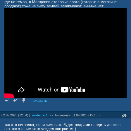
где не гемор, в Молдавии столовые сорта (которые в магазине
продают) тоже на зиму землей закапывают, винные нет
показать
02.09.2025 (12:54) |
mnbvcxz1
->
Анонимно (01.09.2025 (15:13))
так это сигналка, если зимовать будет ведрами плодить должен,
нет так х с ним зато увидел как растет )