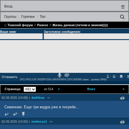
Вход
☰
Группы
Горячее
Топ
::
Томский форум
/
Разное
/
Жизнь дачная (летняя и зимняя)))))
Ваше имя:
Заголовок сообщения:
С
-
Ц
-
Ж
-
К
JPG,PNG,GIF,WEBP/OGA,MP4A/MP4,OGV,WEBM (макс. размер 6МБ)
Страница:
из 514
«
Вниз
»
02.09.2025 (14:08) |
dedVova
->
Семенная. Еще три ведра уже в погребе...
02.09.2025 (14:05) |
mnbvcxz1
->