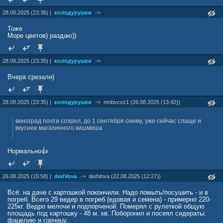
28.08.2025 (23:36) |
колодурушки
->
Тоже
Море цветов) раздаю))
28.08.2025 (23:35) |
колодурушки
->
Вчера срезали)
28.08.2025 (23:35) |
колодурушки
->
mnbvcxz1 (26.08.2025 (13:42))
виноград почти созрел, до 1 сентября сниму, уже сейчас слаще и
вкуснее магазинного кишмиша
Нормально👍
26.08.2025 (15:58) |
dedVova
->
dedVova (22.08.2025 (12:27))
Всё: на даче с картошкой покончили. Надо помыть/посушить - и в
погреб. Всего 29 ведер в погреб (едовая и семена) - примерно 220-
225кг. Ведро мелочи и подпорченой. Померял с рулеткой общую
площадь под картошку - 48 м. кв. Поборонил и посеял сидераты:
фацелию и горчицу.