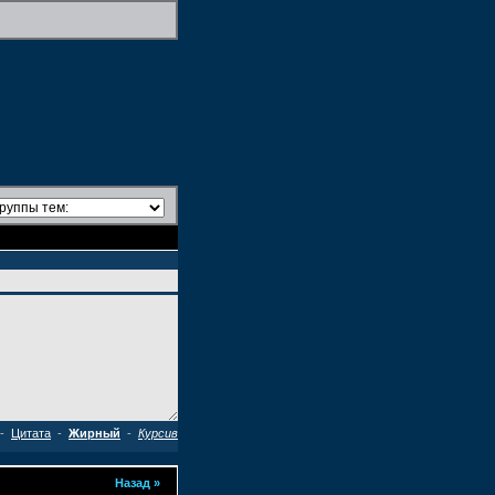
-
Цитата
-
Жирный
-
Курсив
Назад
»