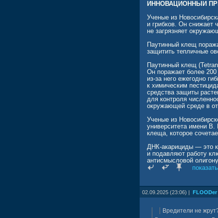
ИННОВАЦИОННЫЙ ПР
Ученые из Новосибирск
и грибков. Он снижает 
не загрязняет окружаю
Паутинный клещ поража
защитить тепличные ов
Паутинный клещ (Tetran
Он поражает более 200
из-за него ежегодно ги
к химическим пестицид
средства защиты расте
для контроля численнос
окружающей среде в от
Ученые из Новосибирск
университета имени В. 
клеща, которое сочета
ДНК-акарициды — это к
и подавляют работу кл
антисмысловой олигону
синтез белков, в частн
показать
выполняют защитные фу
Для усиления эффекта к
02.09.2025 (23:06) |
FLOODer
который выделяет ферм
проникновение ДНК-ака
Вредители не жрут?
Авторы протестировали