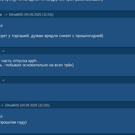
о
->
DimaM20 (04.09.2025 (11:03))
ый
удет у торгашей, думаю врядли снизят с прошлогодней)
->
часть отпуска идёт...
ь - побывал основательно на всех трёх)
->
->
DimaM20 (04.09.2025 (11:03))
ый
 прошлом году)