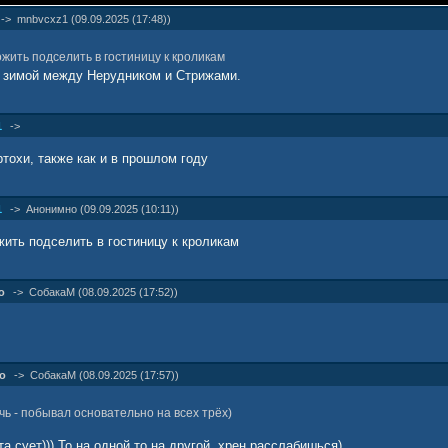
->
mnbvcxz1 (09.09.2025 (17:48))
жить подселить в гостиницу к кроликам
ет зимой между Нерудником и Стрижами.
1
->
ртохи, также как и в прошлом году
1
->
Анонимно (09.09.2025 (10:11))
ить подселить в гостиницу к кроликам
о
->
СобакаМ (08.09.2025 (17:52))
о
->
СобакаМ (08.09.2025 (17:57))
чь - побывал основательно на всех трёх)
ета сует))) То на одной то на другой, хрен расслабишься)