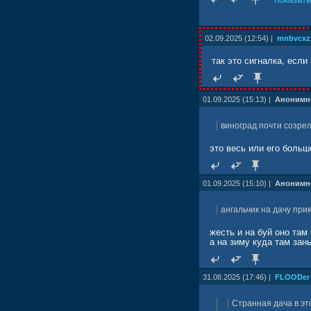
02.09.2025 (12:54) |
mnbvcxz
так это сигналка, если
01.09.2025 (15:13) |
Анонимн
виноград почти созре
это весь или его больш
01.09.2025 (15:10) |
Анонимн
ангальчик на дачу прик
жесть и на буй оно там
а на зиму куда там за
31.08.2025 (17:46) |
FLOODer
Странная дача в это