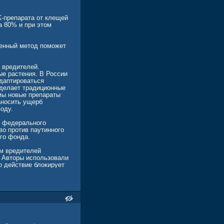
-препарата от клещей
а 80% и при этом
женный метод поможет
 вредителей.
ые растения. В России
адаптироваться
 делает традиционные
мы новые препараты
аносить ущерб
оду.
о федерального
во против паутинного
го фонда.
зм вредителей
. Авторы использовали
 действие блокирует
сферазы, которые
бковым инфекциям.
tarhizium robertsii,
о. Это облегчает
ли с вредителями.