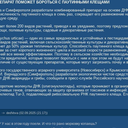
ЕПАРАТ ПОМОЖЕТ БОРОТЬСЯ С ПАУТИННЫМИ КЛЕЩАМИ
а и Симферополя разработали комбинированный препарат на основе ДНК
численность паутинного клеща в семь раз, сокращает его размножение н
щую среду.
ет более 200 видов растений, приводя к их увяданию, поэтому предло
ощи, полевые культуры, садовые и декоративные растения.
ychus urticae) — один из самых вредоносных и устойчивых к пестицидам
 видов растений, включая сельскохозяйственные культуры и декоративн
бнет до 50% урожая тепличных культур. Способность паутинного клеща 
ам за счет короткого жизненного цикла и высокой скорости размножения
ний все менее эффективными. Поэтому в сельском хозяйстве необходи
ти вредителей, которые позволят бороться с ним и при этом не будут н
личие от существующих препаратов, которые могут загрязнять почву и в
ого государственного аграрного университета (Новосибирск) и Крымског
И. Вернадского (Симферополь) разработали экологически чистое средст
ет ДНК-акарициды и грибы, сообщили в пресс-службе Российского научно
ороткие молекулы ДНК (олигонуклеотиды), которые проникают в органи
ючевых генов, отвечающих за защиту организма от токсинов и инфекций
клеотид Tur-3, подавляющий рибосомальную РНК паутинного клеща. Его
ости ферментов, таких как фенолоксидазы, эстеразы и глутатион-S-тран
нкции у клещей. В результате клещ становится более уязвимым к гри
 ДНК-акарициду исследователи добавили опасный для вредителей гриб Me
->
dedVova (02.09.2025 (21:17))
енты, поражающие защитные покровы клеща, и тем самым ослабляет ег
рицида в организм.
 У нас в этом году поели. И что-то рано морковку копаешь?
 комбинированный препарат, нанеся его в виде раствора на листья фасо