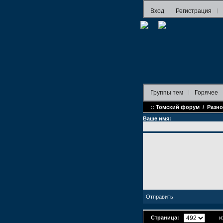
Вход
Регистрация
Группы
тем
Горячее
::
Томский форум
/
Разно
Ваше имя:
Страница:
из