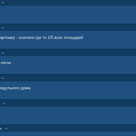
->
->
артошку - осилили где то 1/5 всех площадей
->
 легче
->
модульного дома
->
о
->