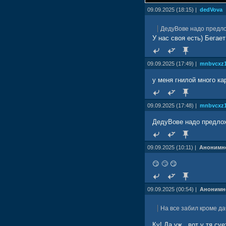
09.09.2025 (18:15) |
dedVova
ДедуВове надо предло
У нас своя есть) Бега
09.09.2025 (17:49) |
mnbvcxz
у меня гнилой много ка
09.09.2025 (17:48) |
mnbvcxz
ДедуВове надо предлож
09.09.2025 (10:11) |
Анонимн
😏 🙄 😏
09.09.2025 (00:54) |
Анонимн
На все забил кроме да
Ку! Да уж...вот у тя су