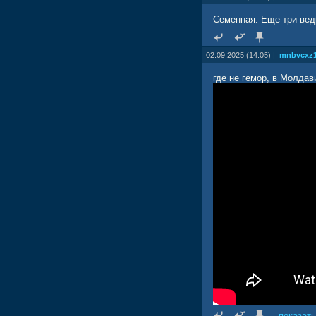
Семенная. Еще три ведр
02.09.2025 (14:05) |
mnbvcxz
где не гемор, в Молдав
показать