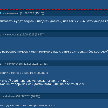
1
->
Анонимно (01.09.2025 (15:13))
 зимовать будет ведрами плодить должен, нет так х с ним зато увидел ка
о
->
mnbvcxz1 (26.08.2025 (13:42))
л
е выросло? помоему один геммор у нас с этим возиться...и без косточек
о
->
колодурушки (28.08.2025 (23:41))
упили с железа 3 мм, 19 кг вешает)
 к зиме? ещё пару раз успеешь пожарить и всё
ныкаешь от воришек или домой потащишь на электричке?)
->
dedVova (31.08.2025 (16:31))
м году вышла ... чёт не припомню такого.