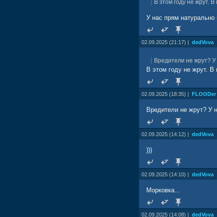
В этом году не жрут. 
Эффективность средств
Эксперимент показал, ч
раза. При этом совмест
У нас прям натурально
и снизило их способно
ДНК-акарициды в комби
02.09.2025 (21:17) |
dedVova
насекомым. Поэтому пр
сельскохозяйственных 
Вредители не жрут? У 
«Наша разработка откр
В этом году не жрут. В
что комбинация антисм
такими как паутинный 
действие на различных
биологических наук, р
02.09.2025 (18:35) |
FLOODer
государственного аграр
Вредители не жрут? У н
Результаты исследован
of Invertebrate Pathology
Подробнее:
02.09.2025 (14:12) |
dedVova
наука.рф/news/novyy-dnk
)))
02.09.2025 (14:10) |
dedVova
Морковка...
02.09.2025 (14:08) |
dedVova