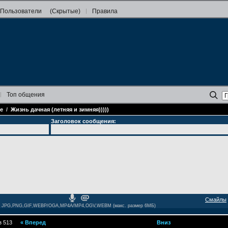
Пользователи
(Скрытые)
Правила
Топ
общения
е
/
Жизнь дачная (летняя и зимняя)))))
Заголовок сообщения:
Смайлы
JPG,PNG,GIF,WEBP/OGA,MP4A/MP4,OGV,WEBM (макс. размер 6МБ)
 513
«
Вперед
Вниз