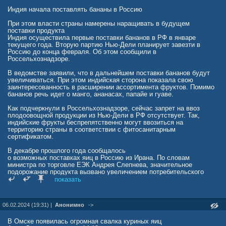
Индия начала поставлять бананы в Россию
При этом власти страны намерены наращивать в будущем
поставки продукта
Индия осуществила первые поставки бананов в РФ в январе
текущего года. Вторую партию Нью-Дели планирует завезти в
Россию до конца февраля. Об этом сообщили в
Россельхознадзоре.
В ведомстве заявили, что в дальнейшем поставки бананов будут
увеличиваться. При этом индийская сторона показала свою
заинтересованность в расширении ассортимента фруктов. Помимо
бананов речь идет о манго, ананасах, папайе и гуаве.
Как подчеркнули в Россельхознадзоре, сейчас запрет на ввоз
плодоовощной продукции из Нью-Дели в РФ отсутствует. Так,
индийские фрукты беспрепятственно могут ввозиться на
территорию страны в соответствии с фитосанитарным
сертификатом.
В декабре прошлого года сообщалось
о возможных поставках яиц в Россию из Ирана. По словам
министра по торговле ЕЭК Андрея Слепнева, значительное
подорожание продукта вызвано увеличением потребительского
спроса и снижением производства вследствие эпизоотической
показать
ситуации.
06.02.2024 (19:31) |
Анонимно
->
В Омске появилась огромная свалка куриных яиц