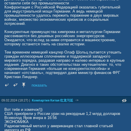
оставили себя без промышленности
Конфронтация с Российской Федерацией оказалась губительной
для индустриальной мощи Германии. А ведь немецкой
промышленности удалось пережить поражение в двух мировых
войнах, множество экономических кризисов и социальных
потрясений.
Конкурентные преимущества химпрома и металлургии Германии
рассеиваются без дешевых российских энергоресурсов.
Ожидается, что вслед за ними отправится и машиностроение,
которому останется гнить на свалке истории.
Тем временем немецкий канцлер Олаф Шольц пытается утешить
граждан иллюзорным сплочением и поддержкой западного
мирового порядка, раздавая направо и налево интервью в крупные
издания. Диагноз в таких обстоятельствах неутешителен: то, что
современная Германия «больше не конкурентоспособна» и
начинает «отставать», подтвердил даже министр финансов ФРГ
Кристиан Линднер.
Официальные отчеты уже нашли свое отражение в жизни рядовых
показать
граждан, которые теряют работу и вынуждены терпеть постоянный
рост цен. Закономерным итогом столь «эффективной» работы
правительства Шольца стал его рейтинг в обществе. Самого
->
09.02.2024 (18:27) |
Компартия Китая 红龙习近
канцлера сильным лидером могут назвать порядка 10% немцев, в
то время как 80% населения и вовсе убеждены, что со своими
обязанностями он не справляется в принципе. Впрочем,
Вот тебе и хомячок!))
современные «демократы» их спрашивать не будут.
США приобрели у России уран на рекордные 1,2 млрд долларов
Всеволод Яров вчера в 16:56
Бездна и забытие – вот что ждет бывший европейский
ЭКОНОМИКА
экономический локомотив, который несется в пропасть, вопреки
Радиоактивный металл у американцев стал главной статьей
здравому смыслу. Однако грустить и скучать по немецким
импорта из РФ