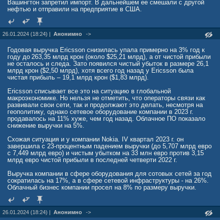
Вашингтон запретил импорт. В дальнейшем ее смешали с другой
нефтью и отправили на предприятие в США.
26.01.2024 (18:24) |
Анонимно
->
Годовая выручка Ericsson снизилась упала примерно на 3% год к
году до 263,35 млрд крон (около $25,21 млрд), а от чистой прибыли
не осталось и следа. Зато появился чистый убыток в размере 26,1
млрд крон ($2,50 млрд), хотя всего год назад у Ericsson была
чистая прибыль – 19,1 млрд крон ($1,83 млрд).
Ericsson списывает все это на ситуацию в глобальной
макроэкономике. Но нельзя не отметить, что операторы связи как
развивали свои сети, так и продолжают это делать, несмотря на
геополитику, однако сетевое оборудование компании в 2023 г.
продавалось на 11% хуже, чем год назад. Облачное ПО показало
снижение выручки на 5%.
Схожая ситуация и у компании Nokia. IV квартал 2023 г. он
завершила с 23-процентным падением выручки (до 5,707 млрд евро
с 7,449 млрд евро) и чистым убытком на 33 млн евро против 3,15
млрд евро чистой прибыли в последней четверти 2022 г.
Выручка компании в сфере оборудования для сотовых сетей за год
сократилась на 17%, а в сфере сетевой инфраструктуры - на 26%.
Облачный бизнес компании просел на 8% по размеру выручки.
26.01.2024 (18:24) |
Анонимно
->