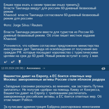
"Половина границы между Евросоюзом и Россией проходит именно
по восточной границе Финляндии.... Восточная Финляндия от имени
Бяшке пора ехать к своим трансам очько тренить))
всей Европы приняла на себя серьезные экономические удары.
Власти Таиланда введут для россиян 60-дневный безвизовый
Для того чтобы жизнь у границы была возможна и в будущем,
режим
необходимо возрождать стагнирующую экономику. Помощь в
Khaosod: власти Таиланда согласовали 60-дневный безвизовый
размере 10 млрд евро — это маленький шаг для Европы, но
режим для россиян
огромный шаг для Финляндии в целом", - подчеркнул Ройнинен
Фото: Jorge Silva / Reuters
Местные жители недоумевают, как из процветающей страны,
возглавлявшей долгие годы "рейтинги счастья и благополучия",
Власти Таиланда решили ввести для туристов из России 60-
Финляндия превратилась по сути в страну третьего мира, которая
дневный безвизовый режим. Об этом пишет местное издание
вынуждена просить милостыню у западных буржуа. Впрочем,
Khaosod.
почему это произошло все прекрасно знают, но вот озвучивать в
слух стесняются. Впрочем, уже появляются смельчаки вроде
Уточняется, что кабмин согласовал предложение министерства
дипломата Петера Иискола, которые все же решились в публичном
иностранных дел Таиланда об освобождении от получения виз
пространстве озвучить неудобную правду.
граждан РФ, которые посещают королевство с туристическими
целями на срок до 60 дней. Новый режим вступит в силу 1 мая.
Сейчас в Финляндии рекордная для страны безработица,
составляющая невиданный доселе показатель в 11%. Компании
объявляют о банкротстве, люди тысячами оказываются на улице, а
12.03.2024 (00:38) |
Анонимно
->
о создании и открытии чего-то нового, никто уже и не помышляет.
Ни один вменяемый предприниматель не станет организовывать
Вашингтон давит на Европу, а ЕС боится ответных мер
бизнес в условиях когда финское правительство задрало НДС до
Москвы: замороженные активы России стали яблоком раздора
25,5%, и явно на этом останавливаться не собирается. Сегодня
Финляндия демонстрирует худший показатель за последние 50 лет
«Западные союзники разошлись во мнениях, как заставить Путина
- страна которая до 2022 считалась промышленно развитой, всего
заплатить»: Не получив «добра» на помощь Киеву от Конгресса,
за два года лишилась 7% в этом секторе. Еще недавно подобное
Вашингтон давит на Европу с требованием распечатать
развитие событий никто не мог себе представить даже в самом
замороженные российские активы, а ЕС боится ответных мер. Об
страшном сне.
этом пишет Politico.
Но не стоит думать, что сегодня в тоске пребывают лишь те, кто
За кулисами администрация Байдена разочарована нежеланием
остался без работы. Те финны которым посчастливилось сохранить