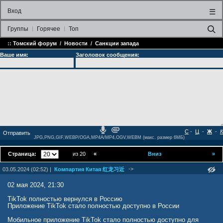
Вход
☰
Группы
Горячее
Топ
::
Томский форум
/
Новости
/
Санкции запада
Ваше имя:
Заголовок сообщения:
С
-
Ц
-
Ж
-
К
JPG,PNG,GIF,WEBP/OGA,MP4A/MP4,OGV,WEBM (макс. размер 6МБ)
Страница:
из 20
«
Вниз
»
->
03.05.2024 (02:52) |
Компартия Китая 红龙习近
02 мая 2024, 21:30
TikTok полностью вернулся в Россию
Приложение TikTok стало полностью доступно в России
Мобильное приложение TikTok стало полностью доступно для