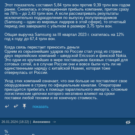
Этот показатель составил 5,84 трлн вон против 9,39 трлн вон годом
ранее. Снизилась и операционная прибыль компании, притом сразу
на 78% – до 2,43 трлн вон. А если рассматривать результаты
исключительно подразделения по выпуску полупроводников
(Samsung – один из мировых лидеров в этой сфере), то отчетный
период оно завершило с убытком в размере 3,75 трлн вон.
Общая выручка Samsung за III квартал 2023 г. скатилась на 12%
год к году до 67,4 трлн вон.
Когда связь перестает приносить деньги
Одним из серьезнейших ударов по России стал уход из страны
двух европейских компаний – шведской Ericsson и финской Nokia.
Это одни из крупнейших в мире поставщиков базовых станций для
сотовых сетей, а в случае России они и вовсе были чуть ли не
единственными наряду с китайской Huawei, которая тоже
отвернулась от России.
Уход этих компаний означает, что они больше не поставляют свое
оборудование в страну по официальным каналам. Операторам
приходится прибегать к помощи параллельного импорта, сложные
логистические цепочки которого негативно влияют на сроки
поставки любой техники и ее конечную стоимость.
Для Ericsson IV квартал 2023 г. завершился выручкой 71,88 млрд
показать
шведских крон (около $6,88 млрд), что на 16% меньше, чем годом
ранее – 85,98 млрд крон ($8,23 млрд). Чистая прибыль компании за
отчетный период рухнула на 45% – год назад она была в пределах
26.01.2024 (18:22) |
Анонимно
->
6,19 млрд крон, а теперь – лишь 3,41 млрд крон ($0,33 млрд).
%