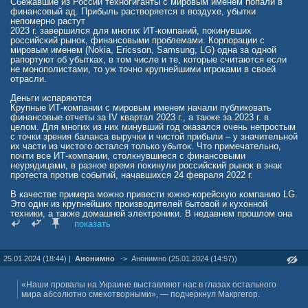
Сбежавшие из России техногиганты с мировым именем попали в
финансовый ад. Прибыль растворяется в воздухе, убытки
непомерно растут
2023 г. завершился для многих ИТ-компаний, покинувших
российский рынок, финансовыми проблемами. Корпорации с
мировым именем (Nokia, Ericsson, Samsung, LG) одна за одной
рапортуют об убытках, в том числе и те, которые считаются если
не монополистами, то уж точно крупнейшими игроками в своей
отрасли.
Деньги испаряются
Крупные ИТ-компании с мировым именем начали публиковать
финансовые отчеты за IV квартал 2023 г., а также за 2023 г. в
целом. Для многих из них минувший год оказался очень непростым
с точки зрения баланса выручки и чистой прибыли – у значительной
их части из чистого остался только убыток. Что примечательно,
почти все ИТ-компании, столкнувшиеся с финансовыми
неурядицами, в разное время покинули российский рынок в знак
протеста против событий, начавшихся 24 февраля 2022 г.
В качестве примера можно привести южно-корейскую компанию LG.
Это один из крупнейших производителей бытовой и кухонной
техники, а также домашней электроники. В недавнем прошлом она
также выпускала и смартфоны, но весной 2021 г. закрыла свое
показать
мобильное подразделение, проиграв тем самым Samsung, Apple и
целой когорте китайских производителей.
25.01.2024 (18:44) |
Анонимно
->
Анонимно (25.01.2024 (14:57))
Корейцы сдают позиции
Из России LG ушла одной из первых, совершив побег весной 2022 г.
По прошествии немногим менее двух лет компания отчиталась о
«Наши провалы на Украине выставляют нас в глазах остального
чистом убытке – в IV квартале 2023 г. (1 октября – 31 декабря) он
мира абсолютно смехотворными», — подчеркнул Макргегор.
составил 76,4 млрд вон или около $57,3 млн.