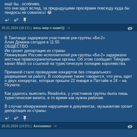
ещё бы...особливо,
cah6.jpgФото: Annie Spratt / Unsplash
что они идут вслед, за предыдущими просёрами повсюду куда бы
2023 год для технокомпаний оказался не самым успешным.
пендосы не совались! 😂
Прогнозы на 2024 год они давать боятся
С одной стороны, это несколько раз меньше чистого убытка за IV
квартал 2022 г. достигшего 212,4 млрд вон. С другой же, III квартал
2023 г. (1 июля – 30 сентября) компания завершила с чистой
25.01.2024 (18:17) |
весь мир с наме!))
->
прибылью на уровне 482 млрд вон.
В Таиланде задержали участников рок-группы «Би-2»
Суммарный 2023 г. LG удалось завершить с выручкой на уровне
Алия Демина сегодня в 11:55
84,23 трлн вон. Она, конечно, выросла, но лишь на 0,9% год к году.
ОБЩЕСТВО
Чистая прибыль компании за отчетный период, напротив, просела
Им грозит депортация из страны
сразу на 38% – ее падение остановилось на отметке в 1,151 трлн
Покинувших Россию исполнителей рок-группы «Би-2» задержали
вон.
местные правоохранительные органы. Об этом сообщает Telegram-
канал Mash со ссылкой на туристическую полицию королевства.
У компании Samsung, повернувшейся к России спиной в марте 2022
г. тоже не все гладко. Отчет за IV квартал 2023 г. и за весь год в
Причиной стало проведение концертов без специального
целом на момент выхода материала она не успела подготовить, но
разрешения на работу. В сообщении также говорится, что речь идет
есть официальная статистика за III квартал 2023 г., в котором ее
о двух концертах, которые прошли 22 января в Паттайе и 24 – на
чистая прибыль рухнула на 38% год к году.
Пхукете.
Как удалось выяснить Readovka, у участников группы была лишь
туристическая визита, в то время как нужна рабочая.
В случае обнаружения нарушения в документах, музыкантам грозит
депортация из страны.
25.01.2024 (14:57) |
Анонимно
->