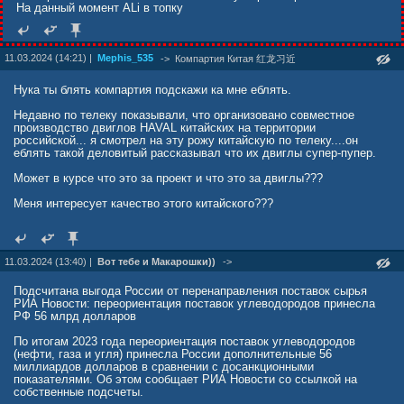
У США возникли проблемы с поиском наличных для отправки на
На данный момент ALi в топку
Украину, поскольку попытки Байдена протолкнуть пакет помощи
А самое печальное в этой ситуации - полное отсутствие
Киеву в размере 60 млрд долларов через Конгресс пресекаются
перспектив. Если в прошлые года достаточно было бы
республиканцами.
продержаться всего 6 месяцев, а там начнется туристический
сезон, и россияне повезут в страну свои кровные, то сегодня этой
11.03.2024 (14:21) |
Mephis_535
->
Компартия Китая 红龙习近
А в Брюсселе нет желания говорить о конфискации. Германия,
палочки-выручалочки финны оказались лишены. По большому
Франция и Италия — обеспокоены тем, что конфискация активов
счету, вся экономика Финляндии строилась на туризме и торговлей
Нука ты блять компартия подскажи ка мне еблять.
запятнает репутацию еврозоны и потенциально будет
с Россией. Но после того как финские власти с радостными
препятствовать международным инвестициям.
криками пошли на поводу у Вашингтона и Брюсселя,
Недавно по телеку показывали, что организовано совместное
присоединившись к антироссийским санкциям, всё пошло
производство двиглов HAVAL китайских на территории
наперекосяк. И не стоит думать что в правительстве страны сидят
российской... я смотрел на эту рожу китайскую по телеку....он
полные кретины - они прекрасно понимали что катастрофа
еблять такой деловитый рассказывал что их двиглы супер-пупер.
неизбежна, но политические амбиции перевесили здравый смысл.
Итог оказался закономерным - теперь нет ни туристов, ни дешевых
Может в курсе что это за проект и что это за двиглы???
ресурсов, ни рынка сбыта (российского нет по известным причинам,
а всех остальных, в силу неконкурентоспособности финских
Меня интересует качество этого китайского???
товаров).
Сегодня эксперты делают вывод, что если крупные европейские
экономики, вроде немецкой, после всех санкционных потерь как-то
ещё держатся на плаву, то для Финляндии де-факто уже все
11.03.2024 (13:40) |
Вот тебе и Макарошки))
->
кончено. Это понимает и население меленькой страны, которое
отлично осознает, что во всем происходящем виноват кто угодно,
Подсчитана выгода России от перенаправления поставок сырья
но уж точно не Россия, демонстрирующая кстати рост экономики в
РИА Новости: переориентация поставок углеводородов принесла
4%. Основными виновниками сложившейся ситуации являются
РФ 56 млрд долларов
санкции и политика проводимая руководством страны, что говорит
о том, что даже в среднесрочной перспективе ничего не изменится.
По итогам 2023 года переориентация поставок углеводородов
Те кто это понимает, уже начинают задумываться над тем, что бы
(нефти, газа и угля) принесла России дополнительные 56
собрать вещи и свалить из страны. А некоторые это уже сделали.
миллиардов долларов в сравнении с досанкционными
В общем все идет к тому, что пока финские политики возьмутся за
показателями. Об этом сообщает РИА Новости со ссылкой на
голову, страна просто останется без рабочих рук.
собственные подсчеты.