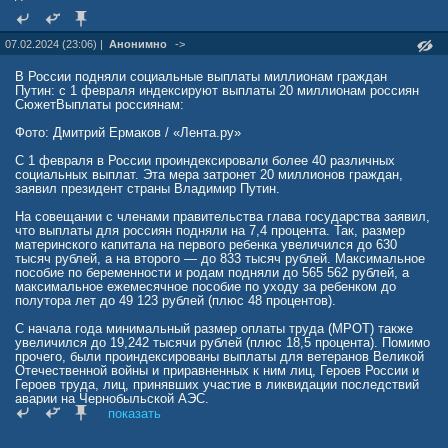
07.02.2024 (23:06) |
Анонимно
->
В России подняли социальные выплаты миллионам граждан
Путин: с 1 февраля индексируют выплаты 20 миллионам россиян
СюжетВыплаты россиянам:
Фото: Дмитрий Ермаков / «Лента.ру»
С 1 февраля в России проиндексировали более 40 различных
социальных выплат. Эта мера затронет 20 миллионов граждан,
заявил президент страны Владимир Путин.
На совещании с членами правительства глава государства заявил,
что выплаты для россиян подняли на 7,4 процента. Так, размер
материнского капитала на первого ребенка увеличился до 630
тысяч рублей, а на второго — до 833 тысяч рублей. Максимальное
пособие по беременности и родам подняли до 565 562 рублей, а
максимальное ежемесячное пособие по уходу за ребенком до
полутора лет до 49 123 рублей (плюс 48 процентов).
С начала года минимальный размер оплаты труда (МРОТ) также
увеличился до 19,242 тысячи рублей (плюс 18,5 процента). Помимо
прочего, были проиндексированы выплаты для ветеранов Великой
Отечественной войны и приравненных к ним лиц, Героев России и
Героев труда, лиц, принявших участие в ликвидации последствий
аварии на Чернобыльской АЭС.
показать