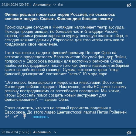
24.04.2024 (20:59) |
Анонимно
->
бггг
Финны решили покаяться перед Россией, но оказалось
слишком поздно. Спасать Финляндию больше некому
Происходящее сегодня в Финляндии напоминает театр абсурда.
Некогда процветающая, по большей части благодаря России
страна, своими руками зарезала курицу несущую золотые яйца, и
сегодня клянчит деньги у Евросоюза для того чтобы хоть как-то
поддержать свое население.
Так в частности, на днях финский премьер Петтери Орпо на
встрече с председателем Еврокомиссии Урсулой фон дер Ляйен,
попросил у Евросоюза помощи для восточных регионов Суоми,
наиболее пострадавших после того как финны навесили амбарный
замок на собственной границе. Сумма, которая устроит "отца
финской демократии" составляет "всего" 10 млрд евро.
"Это вопрос безопасности и недостатка инвестиций. Восточная
Финляндия сейчас страдает. Нам нужно, чтобы ЕС помог нашему
региону пострадавшему от российского поведения. Мы хотим,
чтобы Брюссель помог создать новый инструмент для
финансирования", — заявил Орпо.
Стоит отметить, что это не первый проситель подаяния у
Евросоюза. До этого лидер Центристской партии Петри Ройнинен
уже клянчил у фон дер Ляйен 10 млрд евро, столь необходимых
показать
для развития предпринимательской деятельности, инфраструктуры
и производства возобновляемой энергии в восточном регионе
страны.
23.04.2024 (15:56) |
Анонимно
->