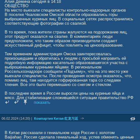
Алия Демина сегодня в 14:18
ОБЩЕСТВО
На место выехали специалисты контрольно-надзорных органов
В поселке Чкаловском Омской области образовались горы
выброшенных куриных яиц. В социальных сетях распространились
соответствующие фотографии со свалкой.
В то время, пока жители страны жалуются на подорожание яиц,
этот продукт оказался на свалке. В комментариях люди
предположили, что таким образом производители создают
искусственный дефицит, чтобы повлиять на ценообразование.
Тем временем администрация Омска заинтересовалась
произошедшим и обратилась к людям с просьбой направить ей
подробную информацию касательно образовавшегося участка с
выброшенными куриными яйцами. В региональном
Россельхознадзоре сообщили «Подъему», что на это место уже
выехали специалисты. После проведения осмотра оказалось, что,
помимо яиц, там находится гофрированная тара со следами
тления. Все это было перемешано со снегом и стеклом.
В последнее время в России выросли цены на куриные яйца и
мясо. Для стабилизации сложившейся ситуации правительство РФ
приняло
показать
решение увеличить объемы поставок этой продукции из
Белоруссии и других стран. В МИД РФ также отметили, что
товарооборот соседних государств растет с внушительной
->
06.02.2024 (14:20) |
Компартия Китая 红龙习近
скоростью.
В Китае рассказали о гениальном ходе России с золотом
Baijiahao: Россия сделала гениальный ход, успев обменять ценные