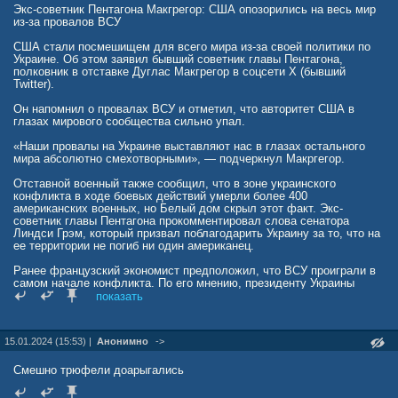
Экс-советник Пентагона Макгрегор: США опозорились на весь мир
из-за провалов ВСУ
США стали посмешищем для всего мира из-за своей политики по
Украине. Об этом заявил бывший советник главы Пентагона,
полковник в отставке Дуглас Макгрегор в соцсети X (бывший
Twitter).
Он напомнил о провалах ВСУ и отметил, что авторитет США в
глазах мирового сообщества сильно упал.
«Наши провалы на Украине выставляют нас в глазах остального
мира абсолютно смехотворными», — подчеркнул Макргегор.
Отставной военный также сообщил, что в зоне украинского
конфликта в ходе боевых действий умерли более 400
американских военных, но Белый дом скрыл этот факт. Экс-
советник главы Пентагона прокомментировал слова сенатора
Линдси Грэм, который призвал поблагодарить Украину за то, что на
ее территории не погиб ни один американец.
Ранее французский экономист предположил, что ВСУ проиграли в
самом начале конфликта. По его мнению, президенту Украины
Владимиру Зеленскому следовало как можно скорее провести
показать
мирные переговоры с Россией.
15.01.2024 (15:53) |
Анонимно
->
Смешно трюфели доарыгались