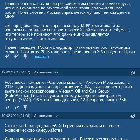
Гопинат оценила состояние российской экономики и подчеркнула,
mpsh.ru/25245-finny-reshili-pokajatsja-pered-rossiej-no-okazalos-
что она находится на отчетливой траектории положительного
slishkom-pozdno-spasat-finljandiju-bolshe-nekomu.html
роста. По ее словам, Москва справляется лучше, чем ожидали в
МВФ.
Эксперт добавила, что в прошлом году МВФ критиковали за
прогнозы по ожиданиям от роста российской экономики. «Думаю,
что теперь все признают, что данные цифры являются
актуальными», — отметила она.
Ранее президент России Владимир Путин оценил рост экономики
страны. По итогам 2023 года она укрепилась на 3,6 процента. Путин
подчеркнул, что рост российской экономики по итогам прошлого
показать
года превысил среднемировые темпы на 0,6 процентных пункта.
12.02.2024 (14:37) |
Анонимно
->
Российская компания «Силовые машины» Алексея Мордашова, с
2018 года находящаяся под санкциями США, выиграла иск против
вьетнамской госкорпорации Vietnam Oil and Gas Group
(PetroVietnam) в Сингапурском международном арбитражном
центре (SIAC). Об этом в понедельник, 12 февраля, пишет РБК.
10.02.2024 (21:06) |
Анонимно
->
Стратегия Шольца дала сбой: Германия находится в шаге от
экономического самоубийства
Дальновидные немцы хотели оставить Россию без заработка, а