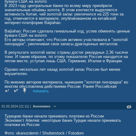
бумаги США на золото
В 2023 году центральные банки по всему миру приобрели
значительные объёмы золота. В этом контексте выделяется
активность Китая, чей золотой запас увеличился на 225 тонн за
год, отмечается в материале, опубликованном на китайской
интернет-платформе Baijiahao.
Baijiahao: Россия сделала гениальный ход, успев обменять ценные
бумаги США на золото
Его авторы отмечают, что Россия активно участвовала в "золотой
лихорадке", увеличивая свои запасы драгоценных металлов.
В результате золотой запас страны достиг рекордных 2,36 тысячи
тонн. И таким образом, по этому показателю Россия находится на
пятом месте, уступая лишь США, Германии, Италии и Франции.
Однако несколько лет назад золотой запас России был менее
внушителен.
По мнению автором материала, нынешняя "золотая лихорадка" во
многом обусловлена действиями России. Ранее Российская
Федерация относилась к золоту достаточно спокойно, предпочитая
показать
инвестировать в американские ценные бумаги.
Однако несколько лет назад произошел резкий поворот.
01.02.2024 (21:11) |
Анонимно
->
Центральный банк России провел масштабную распродажу
американских облигаций и приобрел огромное количество золотых
слитков на вырученные средства, утверждают авторы материала.
Турецкие банки начали принимать платежи из России
Тогда это решение мало кто понял, но сегодня многие страны
Экономист Абелев: некоторые банки Турции начали принимать
пытаются повторить этот ход.
платежи из России
Это связано с острой деградацией отношений России и США.
Фото: okanozdemir / Shutterstock / Fotodom