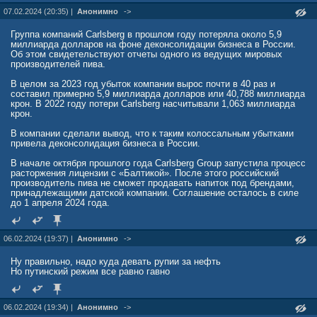
07.02.2024 (20:35) |
Анонимно
->
Группа компаний Carlsberg в прошлом году потеряла около 5,9
миллиарда долларов на фоне деконсолидации бизнеса в России.
Об этом свидетельствуют отчеты одного из ведущих мировых
производителей пива.
В целом за 2023 год убыток компании вырос почти в 40 раз и
составил примерно 5,9 миллиарда долларов или 40,788 миллиарда
крон. В 2022 году потери Carlsberg насчитывали 1,063 миллиарда
крон.
В компании сделали вывод, что к таким колоссальным убытками
привела деконсолидация бизнеса в России.
В начале октября прошлого года Carlsberg Group запустила процесс
расторжения лицензии с «Балтикой». После этого российский
производитель пива не сможет продавать напиток под брендами,
принадлежащими датской компании. Соглашение осталось в силе
до 1 апреля 2024 года.
06.02.2024 (19:37) |
Анонимно
->
Ну правильно, надо куда девать рупии за нефть
Но путинский режим все равно гавно
06.02.2024 (19:34) |
Анонимно
->