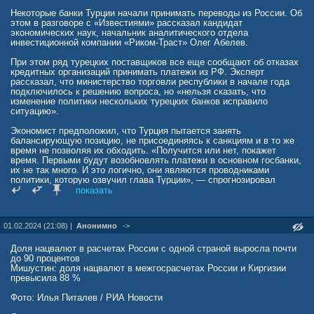
Стратегия перевода активов в золото оказалась чрезвычайно
успешной. Несмотря на введение американским правительством
Некоторые банки Турции начали принимать переводы из России. Об
различных ограничений, российское золото остаётся для него
этом в разговоре с «Известиями» рассказал кандидат
недоступным.
экономических наук, начальник аналитического отдела
В настоящее время, когда Вашингтон активно применяет санкции,
инвестиционной компании «Риком-Траст» Олег Абелев.
многие страны следуют примеру России. В частности, Китай не
только приобретает драгоценные металлы, но и избавляется от
При этом ряд турецких поставщиков все еще сообщают об отказах
американских государственных облигаций.
кредитных организаций принимать платежи из РФ. Эксперт
рассказал, что министерство торговли республики в начале года
Отметим, что подобные материалы встречаются не только на
подключилось к решению вопроса, но «нельзя сказать, что
китайских интернет-платформах, но и в западной прессе. Но в
изменение политики нескольких турецких банков исправило
значительной степени интерес этот обусловлен не только
ситуацию».
инвестициям в драгоценные металлы.
Экономист предположил, что Турция пытается занять
Многих аналитиков интересует российский опыт избавления от
балансирующую позицию, не присоединяясь к санкциям и в то же
американских государственных облигаций. Стоит напомнить, что
время не позволяя их обходить. «Получится или нет, покажет
ещё десять лет назад Россия владела такими ценными бумагами
время. Первыми будут возобновлять платежи в основном госбанки,
на сумму более ста миллиардов долларов.
их не так много. И это логично, они являются проводниками
политики, которую озвучил глава Турции», — спрогнозировал
Однако постепенно стала избавляться от них, как только
Абелев.
показать
Вашингтон начал вводить санкции против нашей страны. И объём
этих вложений ныне оценивается в несколько десятков миллионов
долларов.
01.02.2024 (21:08) |
Анонимно
->
Можно только предполагать, что было бы, если б Россия вовремя
не избавилась от американских ценных бумаг. Впрочем, тут и
Доля нацвалют в расчетах России с одной страной выросла почти
предполагать особо нечего — достаточно вспомнить про
до 90 процентов
замороженные активы российского Центробанка в западных банках.
Мишустин: доля нацвалют в межгосрасчетах России и Киргизии
превысила 88 %
Читайте больше на
www.pravda.ru/economics/1945547-zoloto/
Фото: Илья Питалев / РИА Новости