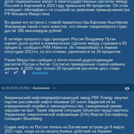
Доля национальных валют в межгосударственных расчетах между
Россией и Киргизией в 2023 году превысила 88 процентов. Об этом
сообщает «Интерфакс» со ссылкой на заявление премьер-министра
РФ Михаила Мишустина.
Во время его встречи с главой правительства Киргизии Акылбеком
Жапаровым также стало известно, что объем товарооборота стран
достиг 285 миллиардов рублей.
В октябре прошлого года президент России Владимир Путин
оценил долю рубля в коммерческих сделках между странами в 83
процента, сообщало РИА Новости. Их товарооборот в первом
полугодии 2023-го, по его словам, увеличился на 18 процентов.
Ранее Мишустин сообщил о почти полной дедолларизации
расчетов России и Китая. Согласно приведенным главой кабмина
данным, в 2020 году только 20 процентов расчетов двух стран
проводились в национальных валютах, а к концу 2023 года
показать
показатель превысил 90 процентов.
01.02.2024 (21:05) |
Анонимно
->
Американский нефтеперерабатывающий завод PBF Energy закупил
партию российской нефти объемом 10 тысяч баррелей из-за
определенной лазейки в законодательстве, санкционный режим
нарушен не был. Таким образом ситуацию объяснил представитель
Управления энергетической информации (EIA) Морган Баттерфилд,
сообщает Bloomberg.
Сырая нефть из России попала на Багамские острова до 8 марта
2022 года, когда из-за начала боевых действий на Украине