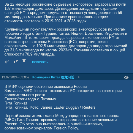
Но самым большим цинизмом во все этой истории является то, что
За 12 месяцев российские сырьевые экспортеры заработали почти
несмотря на тот факт, что "Финляндия от имени всей Европы
187 миллиардов долларов. До введения западными странами
приняла на себя серьезные экономические удары" евробюрократия
санкций РФ в среднем получала от вывоза углеводородов на 56
снимать обязательства со страны не планирует. Суоми, как и
миллиардов меньше. При анализе сравнивалась средняя
прежде, отчисляет немалые средства в общий европейский котел.
стоимость поставок в 2019-2021 и 2023 годах.
И если раньше это выглядело как почетная обязанность, поскольку
позволяло раздуваясь от собственной значимости
Крупнейшими покупателями российских энергоресурсов по итогам
демонстрировать всему миру свое богатство и благополучие, то
прошлого года стали Турция, Китай, Индия, Бразилия, Индонезия и
сегодня, для и без того хиреющей финской экономики, это
Малайзия. В то же время доходы сырьевых экспортеров РФ от
становится непосильным ярмом на шее,
вывоза сырья в страны Евросоюза (ЕС), напротив, резко
сократились — с 102,5 миллиарда долларов до ввода ограничений
Финские финансовые аналитики уже потихоньку начинают
до 31,6 миллиарда по итогам 2023-го. Разница составила в общей
шептаться о том, что страна в самое ближайшее время столкнется
сложности 70,9 миллиарда.
с перспективой банкротства, и это станет последним гвоздем в
крышку гроба Финляндской республики. Самые законченные
показать
оптимисты, отлично осознают, что даже если завтра случится чудо
и все ограничения будут сняты, былых добрососедских отношений
с Москвой вернуть уже не получится.
->
13.02.2024 (03:05) |
Компартия Китая 红龙习近
Россия, которая еще недавно наивно полагала что Финляндия это
прежде всего нейтральная страна, с которой можно на равных
В МВФ оценили состояние экономики России
правах развивать двухсторонние отношения, сегодня окончательно
Замглавы МВФ Гопинат: экономика РФ находится на траектории
разочаровалась в своем соседе, и прощать русофобскую политику
положительного роста
и нанесенный ущерб, явно не планирует даже в долгосрочной
СюжетИтоги года с Путиным
перспективе. А ждать помощи Суоми, собственно говоря больше и
Гита Гопинат
неоткуда. Евросоюз не станет помогать, потому что сам беден как
Гита Гопинат. Фото: James Lawler Duggan / Reuters
церковная мышь, а Вашингтон откажет, потому как за всю историю
существования США в принципе никогда и никому не помогал.
Первый заместитель главы Международного валютного фонда
Впрочем, у тех финнов кто еще не сбежал из страны остается
(МВФ) Гита Гопинат прокомментировала состояние экономики
последняя надежда – если НАТО начнет набирать рекрутов, то
России. Об этом она высказалась в онлайн-интервью,
появится возможность хотя бы получить питание и койку в теплых
организованном журналом Foreign Policy.
казармах.