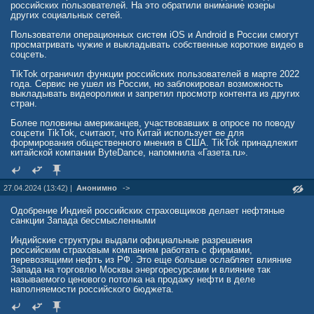
российских пользователей. На это обратили внимание юзеры
других социальных сетей.
Пользователи операционных систем iOS и Android в России смогут
просматривать чужие и выкладывать собственные короткие видео в
соцсеть.
TikTok ограничил функции российских пользователей в марте 2022
года. Сервис не ушел из России, но заблокировал возможность
выкладывать видеоролики и запретил просмотр контента из других
стран.
Более половины американцев, участвовавших в опросе по поводу
соцсети TikTok, считают, что Китай использует ее для
формирования общественного мнения в США. TikTok принадлежит
китайской компании ByteDance, напомнила «Газета.ru».
27.04.2024 (13:42) |
Анонимно
->
Одобрение Индией российских страховщиков делает нефтяные
санкции Запада бессмысленными
Индийские структуры выдали официальные разрешения
российским страховым компаниям работать с фирмами,
перевозящими нефть из РФ. Это еще больше ослабляет влияние
Запада на торговлю Москвы энергоресурсами и влияние так
называемого ценового потолка на продажу нефти в деле
наполняемости российского бюджета.