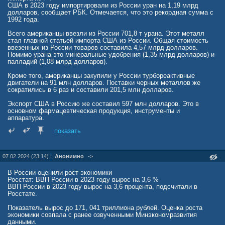
промышленным рекордам никто не будет – наоборот, не ровен час
США в 2023 году импортировали из России уран на 1,19 млрд
как немецкие специалисты вернутся на свою малую миграционную
долларов, сообщает РБК. Отмечается, что это рекордная сумма с
Родину.
1992 года.
Собственно, конкуренты Берлина времени не теряют. Свято место
Всего американцы ввезли из России 701,8 т урана. Этот металл
пусто не бывает, а потому те сектора мировой экономики, в которых
стал главной статьей импорта США из России. Общая стоимость
немцы себя уверенно чувствовали ранее, занимает многие страны,
ввезенных из России товаров составила 4,57 млрд долларов.
в том числе и Китай.
Помимо урана это минеральные удобрения (1,35 млрд долларов) и
палладий (1,08 млрд долларов).
Кроме того, американцы закупили у России турбореактивные
двигатели на 91 млн долларов. Поставки черных металлов же
сократились в 6 раз и составили 201,5 млн долларов.
Экспорт США в Россию же составил 597 млн долларов. Это в
основном фармацевтическая продукция, инструменты и
аппаратура.
показать
07.02.2024 (23:14) |
Анонимно
->
В России оценили рост экономики
Росстат: ВВП России в 2023 году вырос на 3,6 %
ВВП России в 2023 году вырос на 3,6 процента, подсчитали в
Росстате.
Показатель вырос до 171, 041 триллиона рублей. Оценка роста
экономики совпала с ранее озвученными Минэкономразвития
данными.