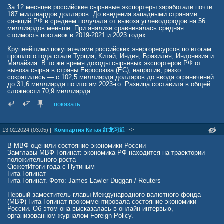
рабочих рук.
За 12 месяцев российские сырьевые экспортеры заработали почти
187 миллиардов долларов. До введения западными странами
Но самым большим цинизмом во все этой истории является то,
санкций РФ в среднем получала от вывоза углеводородов на 56
что несмотря на тот факт, что "Финляндия от имени всей Европы
миллиардов меньше. При анализе сравнивалась средняя
приняла на себя серьезные экономические удары"
стоимость поставок в 2019-2021 и 2023 годах.
евробюрократия снимать обязательства со страны не планирует.
Суоми, как и прежде, отчисляет немалые средства в общий
Крупнейшими покупателями российских энергоресурсов по итогам
европейский котел. И если раньше это выглядело как почетная
прошлого года стали Турция, Китай, Индия, Бразилия, Индонезия и
обязанность, поскольку позволяло раздуваясь от собственной
Малайзия. В то же время доходы сырьевых экспортеров РФ от
значимости демонстрировать всему миру свое богатство и
вывоза сырья в страны Евросоюза (ЕС), напротив, резко
благополучие, то сегодня, для и без того хиреющей финской
сократились — с 102,5 миллиарда долларов до ввода ограничений
экономики, это становится непосильным ярмом на шее,
до 31,6 миллиарда по итогам 2023-го. Разница составила в общей
сложности 70,9 миллиарда.
Финские финансовые аналитики уже потихоньку начинают
шептаться о том, что страна в самое ближайшее время столкнется
показать
с перспективой банкротства, и это станет последним гвоздем в
крышку гроба Финляндской республики. Самые законченные
оптимисты, отлично осознают, что даже если завтра случится
->
13.02.2024 (03:05) |
Компартия Китая 红龙习近
чудо и все ограничения будут сняты, былых добрососедских
отношений с Москвой вернуть уже не получится.
В МВФ оценили состояние экономики России
Россия, которая еще недавно наивно полагала что Финляндия это
Замглавы МВФ Гопинат: экономика РФ находится на траектории
прежде всего нейтральная страна, с которой можно на равных
положительного роста
правах развивать двухсторонние отношения, сегодня
СюжетИтоги года с Путиным
окончательно разочаровалась в своем соседе, и прощать
Гита Гопинат
русофобскую политику и нанесенный ущерб, явно не планирует
Гита Гопинат. Фото: James Lawler Duggan / Reuters
даже в долгосрочной перспективе. А ждать помощи Суоми,
собственно говоря больше и неоткуда. Евросоюз не станет
Первый заместитель главы Международного валютного фонда
помогать, потому что сам беден как церковная мышь, а Вашингтон
(МВФ) Гита Гопинат прокомментировала состояние экономики
откажет, потому как за всю историю существования США в
России. Об этом она высказалась в онлайн-интервью,
принципе никогда и никому не помогал. Впрочем, у тех финнов кто
организованном журналом Foreign Policy.
еще не сбежал из страны остается последняя надежда – если