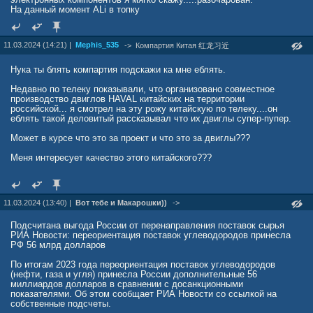
существует - от былого благополучия остались лишь обломки.
На данный момент ALi в топку
У США возникли проблемы с поиском наличных для отправки на
Украину, поскольку попытки Байдена протолкнуть пакет помощи
А самое печальное в этой ситуации - полное отсутствие
Киеву в размере 60 млрд долларов через Конгресс пресекаются
перспектив. Если в прошлые года достаточно было бы
республиканцами.
11.03.2024 (14:21) |
Mephis_535
продержаться всего 6 месяцев, а там начнется туристический
->
Компартия Китая 红龙习近
сезон, и россияне повезут в страну свои кровные, то сегодня этой
А в Брюсселе нет желания говорить о конфискации. Германия,
палочки-выручалочки финны оказались лишены. По большому
Франция и Италия — обеспокоены тем, что конфискация активов
Нука ты блять компартия подскажи ка мне еблять.
счету, вся экономика Финляндии строилась на туризме и
запятнает репутацию еврозоны и потенциально будет
торговлей с Россией. Но после того как финские власти с
препятствовать международным инвестициям.
Недавно по телеку показывали, что организовано совместное
радостными криками пошли на поводу у Вашингтона и Брюсселя,
производство двиглов HAVAL китайских на территории
присоединившись к антироссийским санкциям, всё пошло
российской... я смотрел на эту рожу китайскую по телеку....он
наперекосяк. И не стоит думать что в правительстве страны сидят
еблять такой деловитый рассказывал что их двиглы супер-пупер.
полные кретины - они прекрасно понимали что катастрофа
неизбежна, но политические амбиции перевесили здравый смысл.
Может в курсе что это за проект и что это за двиглы???
Итог оказался закономерным - теперь нет ни туристов, ни дешевых
ресурсов, ни рынка сбыта (российского нет по известным
Меня интересует качество этого китайского???
причинам, а всех остальных, в силу неконкурентоспособности
финских товаров).
Сегодня эксперты делают вывод, что если крупные европейские
экономики, вроде немецкой, после всех санкционных потерь как-то
11.03.2024 (13:40) |
Вот тебе и Макарошки))
->
ещё держатся на плаву, то для Финляндии де-факто уже все
кончено. Это понимает и население меленькой страны, которое
Подсчитана выгода России от перенаправления поставок сырья
отлично осознает, что во всем происходящем виноват кто угодно,
РИА Новости: переориентация поставок углеводородов принесла
но уж точно не Россия, демонстрирующая кстати рост экономики в
РФ 56 млрд долларов
4%. Основными виновниками сложившейся ситуации являются
санкции и политика проводимая руководством страны, что говорит
По итогам 2023 года переориентация поставок углеводородов
о том, что даже в среднесрочной перспективе ничего не
(нефти, газа и угля) принесла России дополнительные 56
изменится. Те кто это понимает, уже начинают задумываться над
миллиардов долларов в сравнении с досанкционными
тем, что бы собрать вещи и свалить из страны. А некоторые это
показателями. Об этом сообщает РИА Новости со ссылкой на
уже сделали. В общем все идет к тому, что пока финские
собственные подсчеты.
политики возьмутся за голову, страна просто останется без