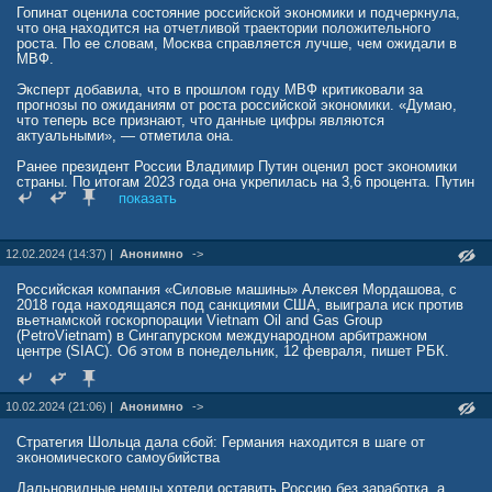
НАТО начнет набирать рекрутов, то появится возможность хотя бы
Гопинат оценила состояние российской экономики и подчеркнула,
получить питание и койку в теплых казармах.
что она находится на отчетливой траектории положительного
роста. По ее словам, Москва справляется лучше, чем ожидали в
mpsh.ru/25245-finny-reshili-pokajatsja-pered-rossiej-no-okazalos-
МВФ.
slishkom-pozdno-spasat-finljandiju-bolshe-nekomu.html
Эксперт добавила, что в прошлом году МВФ критиковали за
прогнозы по ожиданиям от роста российской экономики. «Думаю,
что теперь все признают, что данные цифры являются
актуальными», — отметила она.
Ранее президент России Владимир Путин оценил рост экономики
страны. По итогам 2023 года она укрепилась на 3,6 процента. Путин
подчеркнул, что рост российской экономики по итогам прошлого
показать
года превысил среднемировые темпы на 0,6 процентных пункта.
12.02.2024 (14:37) |
Анонимно
->
Российская компания «Силовые машины» Алексея Мордашова, с
2018 года находящаяся под санкциями США, выиграла иск против
вьетнамской госкорпорации Vietnam Oil and Gas Group
(PetroVietnam) в Сингапурском международном арбитражном
центре (SIAC). Об этом в понедельник, 12 февраля, пишет РБК.
10.02.2024 (21:06) |
Анонимно
->
Стратегия Шольца дала сбой: Германия находится в шаге от
экономического самоубийства
Дальновидные немцы хотели оставить Россию без заработка, а