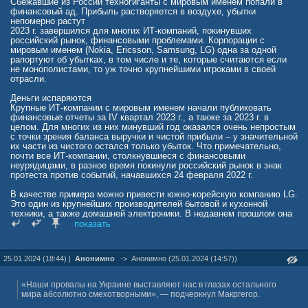
Сбежавшие из России техногиганты с мировым именем попали в
финансовый ад. Прибыль растворяется в воздухе, убытки
непомерно растут
2023 г. завершился для многих ИТ-компаний, покинувших
российский рынок, финансовыми проблемами. Корпорации с
мировым именем (Nokia, Ericsson, Samsung, LG) одна за одной
рапортуют об убытках, в том числе и те, которые считаются если
не монополистами, то уж точно крупнейшими игроками в своей
отрасли.
Деньги испаряются
Крупные ИТ-компании с мировым именем начали публиковать
финансовые отчеты за IV квартал 2023 г., а также за 2023 г. в
целом. Для многих из них минувший год оказался очень непростым
с точки зрения баланса выручки и чистой прибыли – у значительной
их части из чистого остался только убыток. Что примечательно,
почти все ИТ-компании, столкнувшиеся с финансовыми
неурядицами, в разное время покинули российский рынок в знак
протеста против событий, начавшихся 24 февраля 2022 г.
В качестве примера можно привести южно-корейскую компанию LG.
Это один из крупнейших производителей бытовой и кухонной
техники, а также домашней электроники. В недавнем прошлом она
также выпускала и смартфоны, но весной 2021 г. закрыла свое
показать
мобильное подразделение, проиграв тем самым Samsung, Apple и
целой когорте китайских производителей.
25.01.2024 (18:44) |
Анонимно
->
Анонимно (25.01.2024 (14:57))
Корейцы сдают позиции
Из России LG ушла одной из первых, совершив побег весной 2022 г.
По прошествии немногим менее двух лет компания отчиталась о
«Наши провалы на Украине выставляют нас в глазах остального
чистом убытке – в IV квартале 2023 г. (1 октября – 31 декабря) он
мира абсолютно смехотворными», — подчеркнул Макргегор.
составил 76,4 млрд вон или около $57,3 млн.