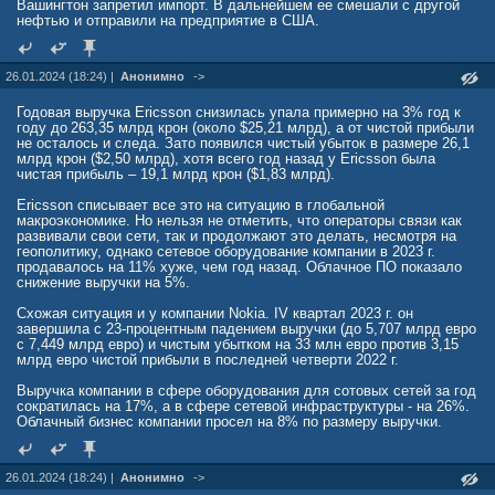
Вашингтон запретил импорт. В дальнейшем ее смешали с другой
нефтью и отправили на предприятие в США.
26.01.2024 (18:24) |
Анонимно
->
Годовая выручка Ericsson снизилась упала примерно на 3% год к
году до 263,35 млрд крон (около $25,21 млрд), а от чистой прибыли
не осталось и следа. Зато появился чистый убыток в размере 26,1
млрд крон ($2,50 млрд), хотя всего год назад у Ericsson была
чистая прибыль – 19,1 млрд крон ($1,83 млрд).
Ericsson списывает все это на ситуацию в глобальной
макроэкономике. Но нельзя не отметить, что операторы связи как
развивали свои сети, так и продолжают это делать, несмотря на
геополитику, однако сетевое оборудование компании в 2023 г.
продавалось на 11% хуже, чем год назад. Облачное ПО показало
снижение выручки на 5%.
Схожая ситуация и у компании Nokia. IV квартал 2023 г. он
завершила с 23-процентным падением выручки (до 5,707 млрд евро
с 7,449 млрд евро) и чистым убытком на 33 млн евро против 3,15
млрд евро чистой прибыли в последней четверти 2022 г.
Выручка компании в сфере оборудования для сотовых сетей за год
сократилась на 17%, а в сфере сетевой инфраструктуры - на 26%.
Облачный бизнес компании просел на 8% по размеру выручки.
26.01.2024 (18:24) |
Анонимно
->