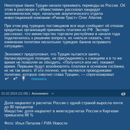
Стратегия перевода активов в золото оказалась чрезвычайно
успешной. Несмотря на введение американским правительством
Некоторые банки Турции начали принимать переводы из России. Об
различных ограничений, российское золото остаётся для него
этом в разговоре с «Известиями» рассказал кандидат
недоступным.
экономических наук, начальник аналитического отдела
В настоящее время, когда Вашингтон активно применяет санкции,
инвестиционной компании «Риком-Траст» Олег Абелев.
многие страны следуют примеру России. В частности, Китай не
только приобретает драгоценные металлы, но и избавляется от
При этом ряд турецких поставщиков все еще сообщают об отказах
американских государственных облигаций.
кредитных организаций принимать платежи из РФ. Эксперт
рассказал, что министерство торговли республики в начале года
Отметим, что подобные материалы встречаются не только на
подключилось к решению вопроса, но «нельзя сказать, что
китайских интернет-платформах, но и в западной прессе. Но в
изменение политики нескольких турецких банков исправило
значительной степени интерес этот обусловлен не только
ситуацию».
инвестициям в драгоценные металлы.
Экономист предположил, что Турция пытается занять
Многих аналитиков интересует российский опыт избавления от
балансирующую позицию, не присоединяясь к санкциям и в то же
американских государственных облигаций. Стоит напомнить, что
время не позволяя их обходить. «Получится или нет, покажет
ещё десять лет назад Россия владела такими ценными бумагами
время. Первыми будут возобновлять платежи в основном госбанки,
на сумму более ста миллиардов долларов.
их не так много. И это логично, они являются проводниками
политики, которую озвучил глава Турции», — спрогнозировал
Однако постепенно стала избавляться от них, как только
Абелев.
показать
Вашингтон начал вводить санкции против нашей страны. И объём
этих вложений ныне оценивается в несколько десятков миллионов
долларов.
01.02.2024 (21:08) |
Анонимно
->
Можно только предполагать, что было бы, если б Россия вовремя
не избавилась от американских ценных бумаг. Впрочем, тут и
Доля нацвалют в расчетах России с одной страной выросла почти
предполагать особо нечего — достаточно вспомнить про
до 90 процентов
замороженные активы российского Центробанка в западных банках.
Мишустин: доля нацвалют в межгосрасчетах России и Киргизии
превысила 88 %
Читайте больше на
www.pravda.ru/economics/1945547-zoloto/
Фото: Илья Питалев / РИА Новости