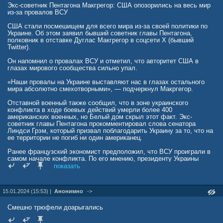
Экс-советник Пентагона Макгрегор: США опозорились на весь мир
из-за провалов ВСУ
США стали посмешищем для всего мира из-за своей политики по
Украине. Об этом заявил бывший советник главы Пентагона,
полковник в отставке Дуглас Макгрегор в соцсети X (бывший
Twitter).
Он напомнил о провалах ВСУ и отметил, что авторитет США в
глазах мирового сообщества сильно упал.
«Наши провалы на Украине выставляют нас в глазах остального
мира абсолютно смехотворными», — подчеркнул Макргегор.
Отставной военный также сообщил, что в зоне украинского
конфликта в ходе боевых действий умерли более 400
американских военных, но Белый дом скрыл этот факт. Экс-
советник главы Пентагона прокомментировал слова сенатора
Линдси Грэм, который призвал поблагодарить Украину за то, что на
ее территории не погиб ни один американец.
Ранее французский экономист предположил, что ВСУ проиграли в
самом начале конфликта. По его мнению, президенту Украины
Владимиру Зеленскому следовало как можно скорее провести
показать
мирные переговоры с Россией.
15.01.2024 (15:53) |
Анонимно
->
Смешно трюфели доарыгались