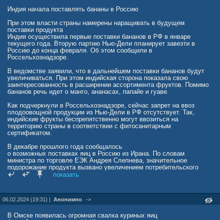
Индия начала поставлять бананы в Россию
При этом власти страны намерены наращивать в будущем
поставки продукта
Индия осуществила первые поставки бананов в РФ в январе
текущего года. Вторую партию Нью-Дели планирует завезти в
Россию до конца февраля. Об этом сообщили в
Россельхознадзоре.
В ведомстве заявили, что в дальнейшем поставки бананов будут
увеличиваться. При этом индийская сторона показала свою
заинтересованность в расширении ассортимента фруктов. Помимо
бананов речь идет о манго, ананасах, папайе и гуаве.
Как подчеркнули в Россельхознадзоре, сейчас запрет на ввоз
плодоовощной продукции из Нью-Дели в РФ отсутствует. Так,
индийские фрукты беспрепятственно могут ввозиться на
территорию страны в соответствии с фитосанитарным
сертификатом.
В декабре прошлого года сообщалось
о возможных поставках яиц в Россию из Ирана. По словам
министра по торговле ЕЭК Андрея Слепнева, значительное
подорожание продукта вызвано увеличением потребительского
спроса и снижением производства вследствие эпизоотической
показать
ситуации.
06.02.2024 (19:31) |
Анонимно
->
В Омске появилась огромная свалка куриных яиц