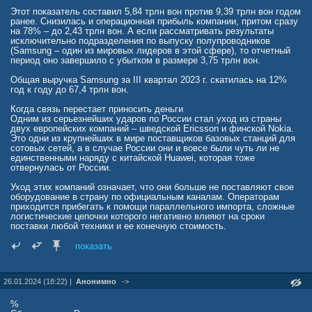
Этот показатель составил 5,84 трлн вон против 9,39 трлн вон годом
ранее. Снизилась и операционная прибыль компании, притом сразу
на 78% – до 2,43 трлн вон. А если рассматривать результаты
исключительно подразделения по выпуску полупроводников
(Samsung – один из мировых лидеров в этой сфере), то отчетный
период оно завершило с убытком в размере 3,75 трлн вон.
Общая выручка Samsung за III квартал 2023 г. скатилась на 12%
год к году до 67,4 трлн вон.
Когда связь перестает приносить деньги
Одним из серьезнейших ударов по России стал уход из страны
двух европейских компаний – шведской Ericsson и финской Nokia.
Это одни из крупнейших в мире поставщиков базовых станций для
сотовых сетей, а в случае России они и вовсе были чуть ли не
единственными наряду с китайской Huawei, которая тоже
отвернулась от России.
Уход этих компаний означает, что они больше не поставляют свое
оборудование в страну по официальным каналам. Операторам
приходится прибегать к помощи параллельного импорта, сложные
логистические цепочки которого негативно влияют на сроки
поставки любой техники и ее конечную стоимость.
Для Ericsson IV квартал 2023 г. завершился выручкой 71,88 млрд
показать
шведских крон (около $6,88 млрд), что на 16% меньше, чем годом
ранее – 85,98 млрд крон ($8,23 млрд). Чистая прибыль компании за
отчетный период рухнула на 45% – год назад она была в пределах
26.01.2024 (18:22) |
Анонимно
->
6,19 млрд крон, а теперь – лишь 3,41 млрд крон ($0,33 млрд).
%