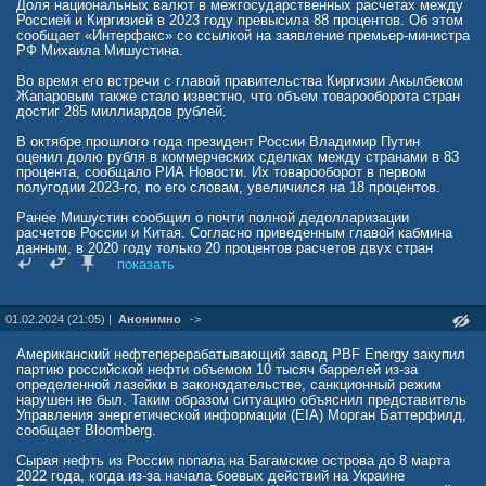
Доля национальных валют в межгосударственных расчетах между
Россией и Киргизией в 2023 году превысила 88 процентов. Об этом
сообщает «Интерфакс» со ссылкой на заявление премьер-министра
РФ Михаила Мишустина.
Во время его встречи с главой правительства Киргизии Акылбеком
Жапаровым также стало известно, что объем товарооборота стран
достиг 285 миллиардов рублей.
В октябре прошлого года президент России Владимир Путин
оценил долю рубля в коммерческих сделках между странами в 83
процента, сообщало РИА Новости. Их товарооборот в первом
полугодии 2023-го, по его словам, увеличился на 18 процентов.
Ранее Мишустин сообщил о почти полной дедолларизации
расчетов России и Китая. Согласно приведенным главой кабмина
данным, в 2020 году только 20 процентов расчетов двух стран
проводились в национальных валютах, а к концу 2023 года
показать
показатель превысил 90 процентов.
01.02.2024 (21:05) |
Анонимно
->
Американский нефтеперерабатывающий завод PBF Energy закупил
партию российской нефти объемом 10 тысяч баррелей из-за
определенной лазейки в законодательстве, санкционный режим
нарушен не был. Таким образом ситуацию объяснил представитель
Управления энергетической информации (EIA) Морган Баттерфилд,
сообщает Bloomberg.
Сырая нефть из России попала на Багамские острова до 8 марта
2022 года, когда из-за начала боевых действий на Украине