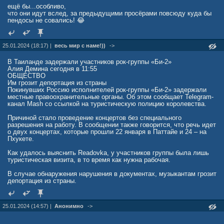
ещё бы...особливо,
cah6.jpgФото: Annie Spratt / Unsplash
что они идут вслед, за предыдущими просёрами повсюду куда бы
2023 год для технокомпаний оказался не самым успешным.
пендосы не совались! 😂
Прогнозы на 2024 год они давать боятся
С одной стороны, это несколько раз меньше чистого убытка за IV
квартал 2022 г. достигшего 212,4 млрд вон. С другой же, III квартал
2023 г. (1 июля – 30 сентября) компания завершила с чистой
25.01.2024 (18:17) |
весь мир с наме!))
->
прибылью на уровне 482 млрд вон.
В Таиланде задержали участников рок-группы «Би-2»
Суммарный 2023 г. LG удалось завершить с выручкой на уровне
Алия Демина сегодня в 11:55
84,23 трлн вон. Она, конечно, выросла, но лишь на 0,9% год к году.
ОБЩЕСТВО
Чистая прибыль компании за отчетный период, напротив, просела
Им грозит депортация из страны
сразу на 38% – ее падение остановилось на отметке в 1,151 трлн
Покинувших Россию исполнителей рок-группы «Би-2» задержали
вон.
местные правоохранительные органы. Об этом сообщает Telegram-
канал Mash со ссылкой на туристическую полицию королевства.
У компании Samsung, повернувшейся к России спиной в марте 2022
г. тоже не все гладко. Отчет за IV квартал 2023 г. и за весь год в
Причиной стало проведение концертов без специального
целом на момент выхода материала она не успела подготовить, но
разрешения на работу. В сообщении также говорится, что речь идет
есть официальная статистика за III квартал 2023 г., в котором ее
о двух концертах, которые прошли 22 января в Паттайе и 24 – на
чистая прибыль рухнула на 38% год к году.
Пхукете.
Как удалось выяснить Readovka, у участников группы была лишь
туристическая визита, в то время как нужна рабочая.
В случае обнаружения нарушения в документах, музыкантам грозит
депортация из страны.
25.01.2024 (14:57) |
Анонимно
->