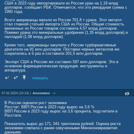
промышленным рекордам никто не будет – наоборот, не ровен час
США в 2023 году импортировали из России уран на 1,19 млрд
как немецкие специалисты вернутся на свою малую миграционную
долларов, сообщает РБК. Отмечается, что это рекордная сумма с
Родину.
1992 года.
Собственно, конкуренты Берлина времени не теряют. Свято место
Всего американцы ввезли из России 701,8 т урана. Этот металл
пусто не бывает, а потому те сектора мировой экономики, в которых
стал главной статьей импорта США из России. Общая стоимость
немцы себя уверенно чувствовали ранее, занимает многие страны,
ввезенных из России товаров составила 4,57 млрд долларов.
в том числе и Китай.
Помимо урана это минеральные удобрения (1,35 млрд долларов) и
палладий (1,08 млрд долларов).
Кроме того, американцы закупили у России турбореактивные
двигатели на 91 млн долларов. Поставки черных металлов же
сократились в 6 раз и составили 201,5 млн долларов.
Экспорт США в Россию же составил 597 млн долларов. Это в
основном фармацевтическая продукция, инструменты и
аппаратура.
показать
07.02.2024 (23:14) |
Анонимно
->
В России оценили рост экономики
Росстат: ВВП России в 2023 году вырос на 3,6 %
ВВП России в 2023 году вырос на 3,6 процента, подсчитали в
Росстате.
Показатель вырос до 171, 041 триллиона рублей. Оценка роста
экономики совпала с ранее озвученными Минэкономразвития
данными.