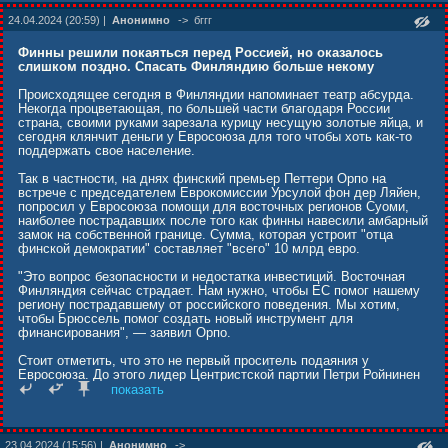
24.04.2024 (20:59) |
Анонимно
->
бггг
Финны решили покаяться перед Россией, но оказалось
слишком поздно. Спасать Финляндию больше некому
Происходящее сегодня в Финляндии напоминает театр абсурда.
Некогда процветающая, по большей части благодаря России
страна, своими руками зарезала курицу несущую золотые яйца, и
сегодня клянчит деньги у Евросоюза для того чтобы хоть как-то
поддержать свое население.
Так в частности, на днях финский премьер Петтери Орпо на
встрече с председателем Еврокомиссии Урсулой фон дер Ляйен,
попросил у Евросоюза помощи для восточных регионов Суоми,
наиболее пострадавших после того как финны навесили амбарный
замок на собственной границе. Сумма, которая устроит "отца
финской демократии" составляет "всего" 10 млрд евро.
"Это вопрос безопасности и недостатка инвестиций. Восточная
Финляндия сейчас страдает. Нам нужно, чтобы ЕС помог нашему
региону пострадавшему от российского поведения. Мы хотим,
чтобы Брюссель помог создать новый инструмент для
финансирования", — заявил Орпо.
Стоит отметить, что это не первый проситель подаяния у
Евросоюза. До этого лидер Центристской партии Петри Ройнинен
уже клянчил у фон дер Ляйен 10 млрд евро, столь необходимых
показать
для развития предпринимательской деятельности,
инфраструктуры и производства возобновляемой энергии в
восточном регионе страны.
23.04.2024 (15:56) |
Анонимно
->