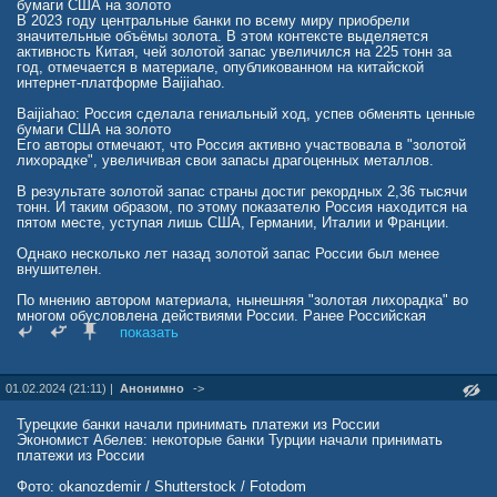
бумаги США на золото
В 2023 году центральные банки по всему миру приобрели
значительные объёмы золота. В этом контексте выделяется
активность Китая, чей золотой запас увеличился на 225 тонн за
год, отмечается в материале, опубликованном на китайской
интернет-платформе Baijiahao.
Baijiahao: Россия сделала гениальный ход, успев обменять ценные
бумаги США на золото
Его авторы отмечают, что Россия активно участвовала в "золотой
лихорадке", увеличивая свои запасы драгоценных металлов.
В результате золотой запас страны достиг рекордных 2,36 тысячи
тонн. И таким образом, по этому показателю Россия находится на
пятом месте, уступая лишь США, Германии, Италии и Франции.
Однако несколько лет назад золотой запас России был менее
внушителен.
По мнению автором материала, нынешняя "золотая лихорадка" во
многом обусловлена действиями России. Ранее Российская
Федерация относилась к золоту достаточно спокойно, предпочитая
показать
инвестировать в американские ценные бумаги.
Однако несколько лет назад произошел резкий поворот.
01.02.2024 (21:11) |
Анонимно
->
Центральный банк России провел масштабную распродажу
американских облигаций и приобрел огромное количество золотых
слитков на вырученные средства, утверждают авторы материала.
Турецкие банки начали принимать платежи из России
Тогда это решение мало кто понял, но сегодня многие страны
Экономист Абелев: некоторые банки Турции начали принимать
пытаются повторить этот ход.
платежи из России
Это связано с острой деградацией отношений России и США.
Фото: okanozdemir / Shutterstock / Fotodom