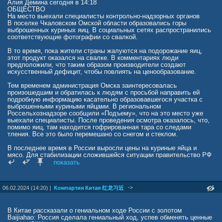
Алия Демина сегодня в 14:18
ОБЩЕСТВО
На место выехали специалисты контрольно-надзорных органов
В поселке Чкаловском Омской области образовались горы
выброшенных куриных яиц. В социальных сетях распространились
соответствующие фотографии со свалкой.
В то время, пока жители страны жалуются на подорожание яиц,
этот продукт оказался на свалке. В комментариях люди
предположили, что таким образом производители создают
искусственный дефицит, чтобы повлиять на ценообразование.
Тем временем администрация Омска заинтересовалась
произошедшим и обратилась к людям с просьбой направить ей
подробную информацию касательно образовавшегося участка с
выброшенными куриными яйцами. В региональном
Россельхознадзоре сообщили «Подъему», что на это место уже
выехали специалисты. После проведения осмотра оказалось, что,
помимо яиц, там находится гофрированная тара со следами
тления. Все это было перемешано со снегом и стеклом.
В последнее время в России выросли цены на куриные яйца и
мясо. Для стабилизации сложившейся ситуации правительство РФ
приняло
показать
решение увеличить объемы поставок этой продукции из
Белоруссии и других стран. В МИД РФ также отметили, что
товарооборот соседних государств растет с внушительной
->
06.02.2024 (14:20) |
Компартия Китая 红龙习近
скоростью.
В Китае рассказали о гениальном ходе России с золотом
Baijiahao: Россия сделала гениальный ход, успев обменять ценные