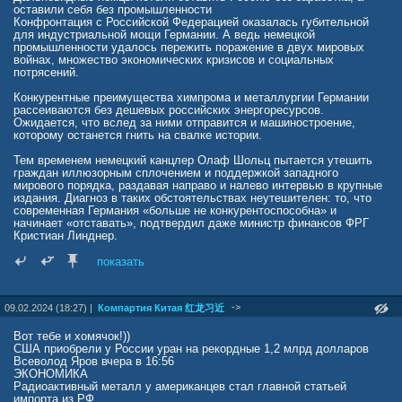
оставили себя без промышленности
Конфронтация с Российской Федерацией оказалась губительной
для индустриальной мощи Германии. А ведь немецкой
промышленности удалось пережить поражение в двух мировых
войнах, множество экономических кризисов и социальных
потрясений.
Конкурентные преимущества химпрома и металлургии Германии
рассеиваются без дешевых российских энергоресурсов.
Ожидается, что вслед за ними отправится и машиностроение,
которому останется гнить на свалке истории.
Тем временем немецкий канцлер Олаф Шольц пытается утешить
граждан иллюзорным сплочением и поддержкой западного
мирового порядка, раздавая направо и налево интервью в крупные
издания. Диагноз в таких обстоятельствах неутешителен: то, что
современная Германия «больше не конкурентоспособна» и
начинает «отставать», подтвердил даже министр финансов ФРГ
Кристиан Линднер.
Официальные отчеты уже нашли свое отражение в жизни рядовых
показать
граждан, которые теряют работу и вынуждены терпеть постоянный
рост цен. Закономерным итогом столь «эффективной» работы
правительства Шольца стал его рейтинг в обществе. Самого
->
09.02.2024 (18:27) |
Компартия Китая 红龙习近
канцлера сильным лидером могут назвать порядка 10% немцев, в
то время как 80% населения и вовсе убеждены, что со своими
обязанностями он не справляется в принципе. Впрочем,
Вот тебе и хомячок!))
современные «демократы» их спрашивать не будут.
США приобрели у России уран на рекордные 1,2 млрд долларов
Всеволод Яров вчера в 16:56
Бездна и забытие – вот что ждет бывший европейский
ЭКОНОМИКА
экономический локомотив, который несется в пропасть, вопреки
Радиоактивный металл у американцев стал главной статьей
здравому смыслу. Однако грустить и скучать по немецким
импорта из РФ