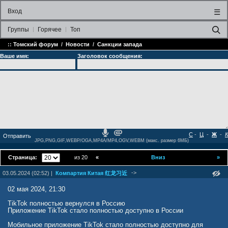
Вход
☰
Группы
Горячее
Топ
::
Томский форум
/
Новости
/
Санкции запада
Ваше имя:
Заголовок сообщения:
С
-
Ц
-
Ж
-
К
JPG,PNG,GIF,WEBP/OGA,MP4A/MP4,OGV,WEBM (макс. размер 6МБ)
Страница:
из 20
«
Вниз
»
->
03.05.2024 (02:52) |
Компартия Китая 红龙习近
02 мая 2024, 21:30
TikTok полностью вернулся в Россию
Приложение TikTok стало полностью доступно в России
Мобильное приложение TikTok стало полностью доступно для