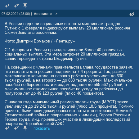
07.02.2024 (23:06) |
Анонимно
->
В России подняли социальные выплаты миллионам граждан
Путин: с 1 февраля индексируют выплаты 20 миллионам россиян
СюжетВыплаты россиянам:
Фото: Дмитрий Ермаков / «Лента.ру»
С 1 февраля в России проиндексировали более 40 различных
социальных выплат. Эта мера затронет 20 миллионов граждан,
заявил президент страны Владимир Путин.
На совещании с членами правительства глава государства заявил,
что выплаты для россиян подняли на 7,4 процента. Так, размер
материнского капитала на первого ребенка увеличился до 630
тысяч рублей, а на второго — до 833 тысяч рублей. Максимальное
пособие по беременности и родам подняли до 565 562 рублей, а
максимальное ежемесячное пособие по уходу за ребенком до
полутора лет до 49 123 рублей (плюс 48 процентов).
С начала года минимальный размер оплаты труда (МРОТ) также
увеличился до 19,242 тысячи рублей (плюс 18,5 процента). Помимо
прочего, были проиндексированы выплаты для ветеранов Великой
Отечественной войны и приравненных к ним лиц, Героев России и
Героев труда, лиц, принявших участие в ликвидации последствий
аварии на Чернобыльской АЭС.
показать