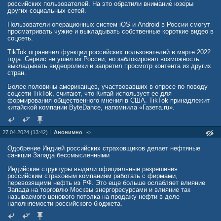
российских пользователей. На это обратили внимание юзеры
других социальных сетей.
Пользователи операционных систем iOS и Android в России смогут
просматривать чужие и выкладывать собственные короткие видео в
соцсеть.
TikTok ограничил функции российских пользователей в марте 2022
года. Сервис не ушел из России, но заблокировал возможность
выкладывать видеоролики и запретил просмотр контента из других
стран.
Более половины американцев, участвовавших в опросе по поводу
соцсети TikTok, считают, что Китай использует ее для
формирования общественного мнения в США. TikTok принадлежит
китайской компании ByteDance, напомнила «Газета.ru».
27.04.2024 (13:42) |
Анонимно
->
Одобрение Индией российских страховщиков делает нефтяные
санкции Запада бессмысленными
Индийские структуры выдали официальные разрешения
российским страховым компаниям работать с фирмами,
перевозящими нефть из РФ. Это еще больше ослабляет влияние
Запада на торговлю Москвы энергоресурсами и влияние так
называемого ценового потолка на продажу нефти в деле
наполняемости российского бюджета.