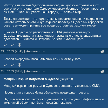
«Исходя из логики “деколонизаторов”, мы должны отказаться от
всего того, что сделало Одессу мировым брендом. Говоря простым
языком — это “обнуляет” наш город», — заявил мэр.
Также он сообщил, что «для отмены переименования и сохранения
нашего исторического и культурного наследия Одесский городской
совет вынужден принять все предусмотренные законом меры».
С карты Одессы по распоряжению ОВА должны исчезнуть:
Думская площадь, а также улицы, названные в честь знаменитых
одесситов — Ильфа и Петрова, Бабеля и Жванецкого.
24.07.2024 (21:45) |
Анонимно
->
Сгорел очередной позашляховик сами знаете у кого
22.07.2024 (16:58) |
Анонимно
->
Мощный взрыв погремел в Одессе
(ВИДЕО)
Мощный взрыв прогремел в Одессе, сообщают украинские СМИ.
Перед этим в городе была объявлена воздушная тревога.
Над местом происшествия поднимается густой дым. Информации о
том, какой объект мог быть поражён, пока нет.