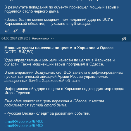
В результате попадания по объекту произошел мощный взрыв и
поднялся столб черного дыма.
«Взрыв был не менее мощным, чем недавний удар по ВСУ в
Харьковской области», — указано в публикации.
04.05.2024 (20:28) |
Анонимно
->
Мощные удары нанесены по целям в Харькове и Одессе
(ФОТО, ВИДЕО)
Удар управляемыми бомбами нанесён по целям в Харькове и
области. Также мощнейший взрыв прогремел в Одессе.
В командовании Воздушных сил ВСУ заявили о зафиксированных
пусках тактической авиацией Армии России управляемых
авиационных бомб в Харьковской области.
Информацию об ударе по цели в Харькове подтвердил мэр города
Игорь Терехов.
Ещё одна вражеская цель поражена в Одессе, с места
поднимается густой столб дыма.
«Русская Весна» следит за развитием событий.
t.me/RVvoenkor/67400
t.me/RVvoenkor/67402