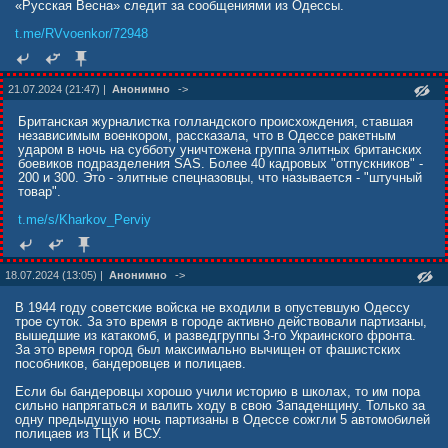
«Русская Весна» следит за сообщениями из Одессы.
t.me/RVvoenkor/72948
21.07.2024 (21:47) |
Анонимно
->
Британская журналистка голландского происхождения, cтавшая
независимым военкором, рассказала, что в Одессе ракетным
ударом в ночь на субботу уничтожена группа элитных британских
боевиков подразделения SAS. Более 40 кадровых "отпускников" -
200 и 300. Это - элитные спецназовцы, что называется - "штучный
товар".
t.me/s/Kharkov_Perviy
18.07.2024 (13:05) |
Анонимно
->
В 1944 году советские войска не входили в опустевшую Одессу
трое суток. За это время в городе активно действовали партизаны,
вышедшие из катакомб, и разведгруппы 3-го Украинского фронта.
За это время город был максимально вычищен от фашистских
пособников, бандеровцев и полицаев.
Если бы бандеровцы хорошо учили историю в школах, то им пора
сильно напрягаться и валить ходу в свою Западенщину. Только за
одну предыдущую ночь партизаны в Одессе сожгли 5 автомобилей
полицаев из ТЦК и ВСУ.