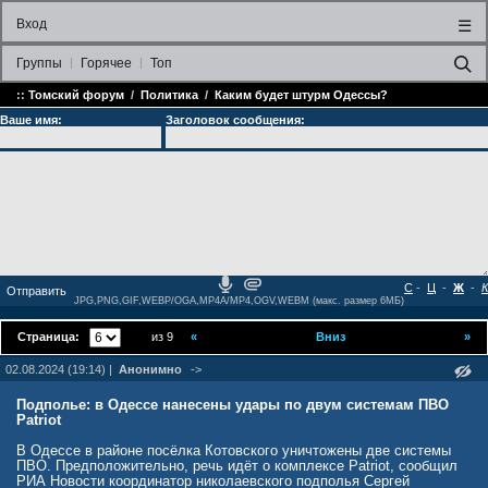
Вход
☰
Группы
Горячее
Топ
::
Томский форум
/
Политика
/
Каким будет штурм Одессы?
Ваше имя:
Заголовок сообщения:
С
-
Ц
-
Ж
-
К
JPG,PNG,GIF,WEBP/OGA,MP4A/MP4,OGV,WEBM (макс. размер 6МБ)
Страница:
из 9
«
Вниз
»
02.08.2024 (19:14) |
Анонимно
->
Подполье: в Одессе нанесены удары по двум системам ПВО
Patriot
В Одессе в районе посёлка Котовского уничтожены две системы
ПВО. Предположительно, речь идёт о комплексе Patriot, сообщил
РИА Новости координатор николаевского подполья Сергей