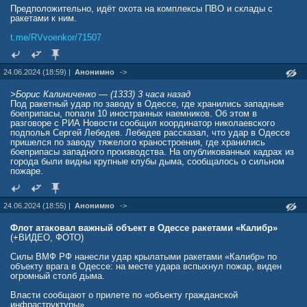
Предположительно, идёт охота на комплексы ПВО и склады с
ракетами к ним.
t.me/RVvoenkor/71507
24.06.2024 (18:59) |
Анонимно
->
>Борис Калиниченко — (1333) 3 часа назад
Под ракетный удар по заводу в Одессе, где хранились западные
боеприпасы, попали 10 иностранных наемников. Об этом в
разговоре с РИА Новости сообщил координатор николаевского
подполья Сергей Лебедев. Лебедев рассказал, что удар в Одессе
пришелся по заводу тяжелого краностроения, где хранились
боеприпасы западного производства. На опубликованных кадрах из
города были видны крупные клубы дыма, сообщалось о сильном
пожаре.
24.06.2024 (18:55) |
Анонимно
->
Флот атаковал важный объект в Одессе ракетами «Калибр»
(+ВИДЕО, ФОТО)
Силы ВМФ РФ нанесли удар крылатыми ракетами «Калибр» по
объекту врага в Одессе: на месте удара вспыхнул пожар, виден
огромный столб дыма.
Власти сообщают о прилете по «объекту гражданской
инфраструктуры».