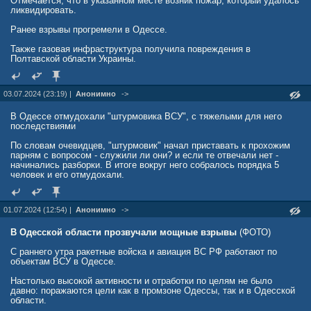
Отмечается, что в указанном месте возник пожар, который удалось
ликвидировать.
Ранее взрывы прогремели в Одессе.
Также газовая инфраструктура получила повреждения в
Полтавской области Украины.
03.07.2024 (23:19) |
Анонимно
->
В Одессе отмудохали "штурмовика ВСУ", с тяжелыми для него
последствиями
По словам очевидцев, "штурмовик" начал приставать к прохожим
парням с вопросом - служили ли они? и если те отвечали нет -
начинались разборки. В итоге вокруг него собралось порядка 5
человек и его отмудохали.
01.07.2024 (12:54) |
Анонимно
->
В Одесской области прозвучали мощные взрывы
(ФОТО)
С раннего утра ракетные войска и авиация ВС РФ работают по
объектам ВСУ в Одессе.
Настолько высокой активности и отработки по целям не было
давно: поражаются цели как в промзоне Одессы, так и в Одесской
области.