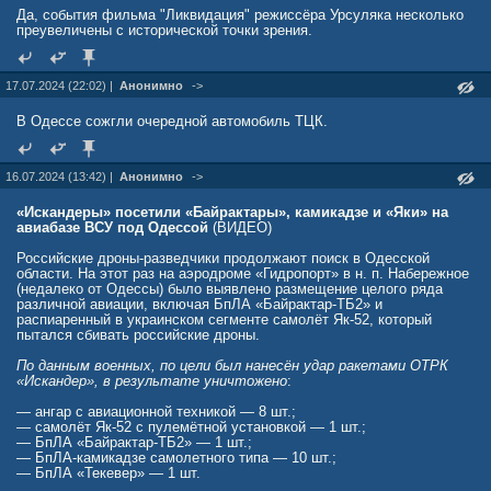
Да, события фильма "Ликвидация" режиссёра Урсуляка несколько
преувеличены с исторической точки зрения.
17.07.2024 (22:02) |
Анонимно
->
В Одессе сожгли очередной автомобиль ТЦК.
16.07.2024 (13:42) |
Анонимно
->
«Искандеры» посетили «Байрактары», камикадзе и «Яки» на
авиабазе ВСУ под Одессой
(ВИДЕО)
Российские дроны-разведчики продолжают поиск в Одесской
области. На этот раз на аэродроме «Гидропорт» в н. п. Набережное
(недалеко от Одессы) было выявлено размещение целого ряда
различной авиации, включая БпЛА «Байрактар-ТБ2» и
распиаренный в украинском сегменте самолёт Як-52, который
пытался сбивать российские дроны.
По данным военных, по цели был нанесён удар ракетами ОТРК
«Искандер», в результате уничтожено
:
— ангар с авиационной техникой — 8 шт.;
— самолёт Як-52 с пулемётной установкой — 1 шт.;
— БпЛА «Байрактар-ТБ2» — 1 шт.;
— БпЛА-камикадзе самолетного типа — 10 шт.;
— БпЛА «Текевер» — 1 шт.