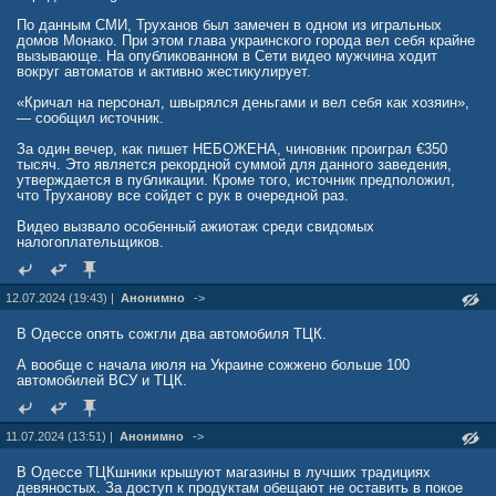
По данным СМИ, Труханов был замечен в одном из игральных
домов Монако. При этом глава украинского города вел себя крайне
вызывающе. На опубликованном в Сети видео мужчина ходит
вокруг автоматов и активно жестикулирует.
«Кричал на персонал, швырялся деньгами и вел себя как хозяин»,
— сообщил источник.
За один вечер, как пишет НЕБОЖЕНА, чиновник проиграл €350
тысяч. Это является рекордной суммой для данного заведения,
утверждается в публикации. Кроме того, источник предположил,
что Труханову все сойдет с рук в очередной раз.
Видео вызвало особенный ажиотаж среди свидомых
налогоплательщиков.
12.07.2024 (19:43) |
Анонимно
->
В Одессе опять сожгли два автомобиля ТЦК.
А вообще с начала июля на Украине сожжено больше 100
автомобилей ВСУ и ТЦК.
11.07.2024 (13:51) |
Анонимно
->
В Одессе ТЦКшники крышуют магазины в лучших традициях
девяностых. За доступ к продуктам обещают не оставить в покое