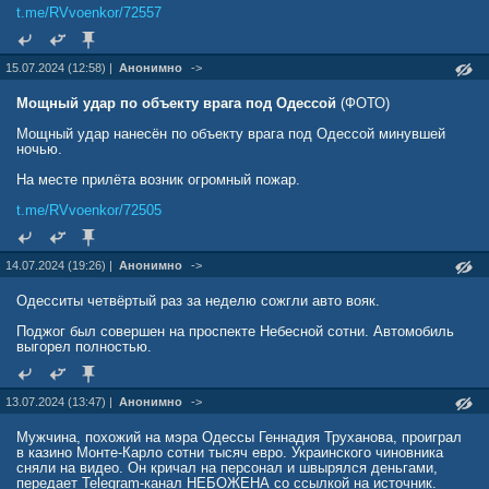
t.me/RVvoenkor/72557
15.07.2024 (12:58) |
Анонимно
->
Мощный удар по объекту врага под Одессой
(ФОТО)
Мощный удар нанесён по объекту врага под Одессой минувшей
ночью.
На месте прилёта возник огромный пожар.
t.me/RVvoenkor/72505
14.07.2024 (19:26) |
Анонимно
->
Одесситы четвёртый раз за неделю сожгли авто вояк.
Поджог был совершен на проспекте Небесной сотни. Автомобиль
выгорел полностью.
13.07.2024 (13:47) |
Анонимно
->
Мужчина, похожий на мэра Одессы Геннадия Труханова, проиграл
в казино Монте-Карло сотни тысяч евро. Украинского чиновника
сняли на видео. Он кричал на персонал и швырялся деньгами,
передает Telegram-канал НЕБОЖЕНА со ссылкой на источник.