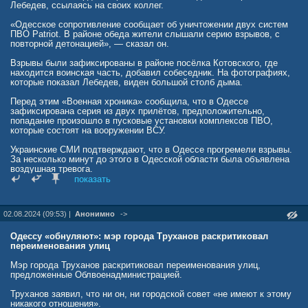
Лебедев, ссылаясь на своих коллег.
«Одесское сопротивление сообщает об уничтожении двух систем
ПВО Patriot. В районе обеда жители слышали серию взрывов, с
повторной детонацией», — сказал он.
Взрывы были зафиксированы в районе посёлка Котовского, где
находится воинская часть, добавил собеседник. На фотографиях,
которые показал Лебедев, виден большой столб дыма.
Перед этим «Военная хроника» сообщила, что в Одессе
зафиксирована серия из двух прилётов, предположительно,
попадание произошло в пусковые установки комплексов ПВО,
которые состоят на вооружении ВСУ.
Украинские СМИ подтверждают, что в Одессе прогремели взрывы.
За несколько минут до этого в Одесской области была объявлена
воздушная тревога.
показать
02.08.2024 (09:53) |
Анонимно
->
Одессу «обнуляют»: мэр города Труханов раскритиковал
переименования улиц
Мэр города Труханов раскритиковал переименования улиц,
предложенные Облвоенадминистрацией.
Труханов заявил, что ни он, ни городской совет «не имеют к этому
никакого отношения».