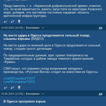
Представитель т. н. «Украинской добровольческой армии» отметил,
что, по всей вероятности, ракеты запустили из акватории Азовского
моря, добавив, что противник постоянно поражает объекты
критической инфраструктуры.
24.06.2024 (18:49) |
Анонимно
->
На месте удара в Одессе продолжается сильный пожар,
слышны взрывы
(ВИДЕО)
На месте удара по военной цели в Одессе продолжается сильный
пожар, слышен грохот детонации.
По предварительным данным, враг хранил боеприпасы на
Таврийских складах в районе завода тяжелого краностроения
«Краян».
СМИ пишут, что поражен склад вооружения западного
производства, «Русская Весна» следит за новостями из Одессы.
t.me/RVvoenkor/71077
t.me/RVvoenkor/71071
24.06.2024 (13:03) |
Анонимно
->
В Одессе прогремел взрыв