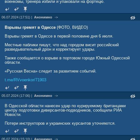
военкомы, тренера избили и упаковали на фортецю.
06.07.2024 (17:51) |
Анонимно
->
Взрывы гремят в Одессе
(ФОТО, ВИДЕО)
Взрывы гремят в Одессе в первой половине дня 6 июля.
Местные паблики пишут, что над городом висит российский
разведывательный дрон и корректирует удары.
Также сообщается о взрыве в портовом городе Южный Одесской
области.
«Русская Весна» следит за развитием событий.
t.me/RVvoenkor/71903
05.07.2024 (17:06) |
Анонимно
->
В Одесской области нанесен удар по курируемому британцами
центру подготовки диверсантов-подводников, сообщили РИА
Новости.
Потери инструкторов и украинских курсантов уточняются.
05.07.2024 (15:10) |
Анонимно
->