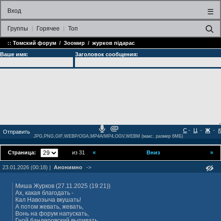
Вход
☰
Группы
Горячее
Топ
::
Томский форум
/
Зоомир
/
жypкoв пiдарас
Ваше имя:
Заголовок сообщения:
С
-
Ц
-
Ж
-
К
JPG,PNG,GIF,WEBP/OGA,MP4A/MP4,OGV,WEBM (макс. размер 6МБ)
Страница:
из 31
«
Вниз
»
23.01.2026 (00:18) |
Анонимно
->
Миша Журкoв (27.11.2025 (19:21))
Ах, какая благодать -
Кал Навозыча вкушать!
А потом жевать, жевать,
Вонь на форум напускать,
Гной бандеровский выпивать.