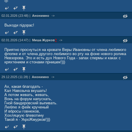
🤣
02.01.2026 (23:48) |
Анонимно
->
Выходи пiдорас!
02.01.2026 (14:47) |
Миша Журкoв
?
->
Приятно проснуться на кровате Веры Ивановны от члена любимого
фпопке и от члена другого любимого во рту на фоне нового ролика
Невзорова. Это и есть дух Нового Года - запах спермы и каках с
кряхтением и стонами прнишек!)))
29.12.2025 (11:28) |
Анонимно
->
Ах, какая благодать -
Кал Навозыча вкушать!
А потом жевать, жевать,
Вонь на форум напускать,
Гной бандеровский выпивать.
Люблю я фейк крученый
И вбросы говнюков,
Хохляцкую блевотину
Такой я - УкроЖмурков!)))