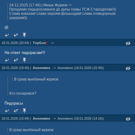
24.12.2025 (17:48) | Миша Журкoв ->
Процуемо пидыросовання до дупы главы ТСЖ Стародiпове!))
Слава кокахам! слава хероям-фошыздам! слава помедорным
шкуркам!))
🤣
18.01.2026 (20:04) |
TорGun
?
->
На ответ пидорасам!!!
18.01.2026 (19:40) |
Анонимно
->
Анонимно (18.01.2026 (15:49))
В сраку выебаный журков
Кто позарився?
Пидорасы
18.01.2026 (15:49) |
Анонимно
->
Анонимно (18.01.2026 (14:16))
В сраку выебаный журков