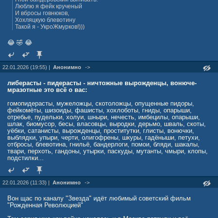
Люблю я фейк крученый
И вбросы говнюков,
Хохляцкую блевотину
Такой я - УкроЖмурков!)))
😂 🤣 😂
22.01.2026 (19:55) |
Анонимно
->
либерасты - пидерасты - ничтожные вырожденцы, вонюче-
мразотные это всё о вас:
гомопидерасты, мужеложцы, скотоложцы, опущенные пидоры,
фейкомёты, шизоиды, фашисты, хохлоботы, гниды, опарыши,
отребье, пудельки, холуи, шныри, нечесть, имбецилы, опарыши,
шлак, биомусор, бесы, власовцы, выродки, дерьмо, шваль, скоты,
уёбки, сатанисты, вырожденцы, проститутки, глисты, вонючки,
выблядки, упыри, черти, олигофрены, шкуры, гадёныши, петухи,
отбросы, блевотина, гнильё, бандерлоги, помои, бляди, шакалы,
твари, перхоть, гандоны, утырки, паскуды, мутанты, чмыри, клопы,
подстилки...
22.01.2026 (11:33) |
Анонимно
->
Вон щас по каналу "Звезда" идёт любимый советский фильм
"Рожденная Революцией"