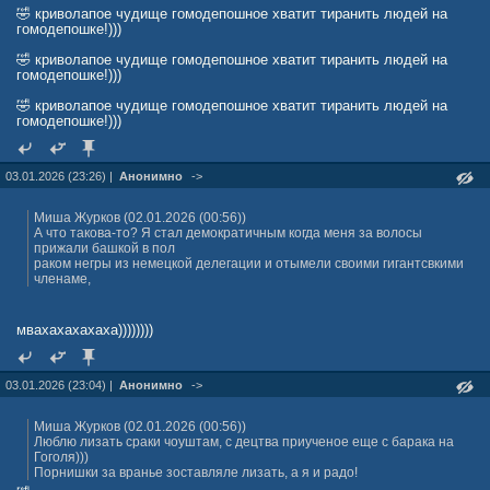
🤣 криволапое чудище гомодепошное хватит тиранить людей на
гомодепошке!)))
🤣 криволапое чудище гомодепошное хватит тиранить людей на
гомодепошке!)))
🤣 криволапое чудище гомодепошное хватит тиранить людей на
гомодепошке!)))
03.01.2026 (23:26) |
Анонимно
->
Миша Журкoв (02.01.2026 (00:56))
А что такова-то? Я стал демократичным когда меня за волосы
прижали башкой в пол
раком негры из немецкой делегации и отымели своими гигантсвкими
членаме,
мвахахахахаха))))))))
03.01.2026 (23:04) |
Анонимно
->
Миша Журкoв (02.01.2026 (00:56))
Люблю лизать сраки чоуштам, с децтва приученое еще с барака на
Гоголя)))
Порнишки за вранье зоставляле лизать, а я и радо!