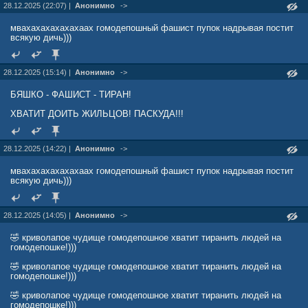
28.12.2025 (22:07) |
Анонимно
->
мвахахахахахахаах гомодепошный фашист пупок надрывая постит
всякую дичь)))
28.12.2025 (15:14) |
Анонимно
->
БЯШКО - ФАШИСТ - ТИРАН!
ХВАТИТ ДОИТЬ ЖИЛЬЦОВ! ПАСКУДА!!!
28.12.2025 (14:22) |
Анонимно
->
мвахахахахахахаах гомодепошный фашист пупок надрывая постит
всякую дичь)))
28.12.2025 (14:05) |
Анонимно
->
🤣 криволапое чудище гомодепошное хватит тиранить людей на
гомодепошке!)))
🤣 криволапое чудище гомодепошное хватит тиранить людей на
гомодепошке!)))
🤣 криволапое чудище гомодепошное хватит тиранить людей на
гомодепошке!)))