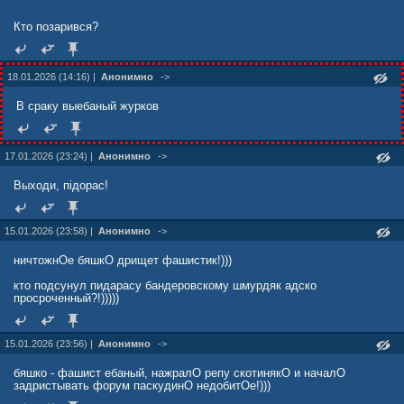
Кто позарився?
18.01.2026 (14:16) |
Анонимно
->
В сраку выебаный журков
17.01.2026 (23:24) |
Анонимно
->
Выходи, пiдорас!
15.01.2026 (23:58) |
Анонимно
->
ничтожнОе бяшкО дрищет фашистик!)))
кто подсунул пидарасу бандеровскому шмурдяк адско
просроченный?!)))))
15.01.2026 (23:56) |
Анонимно
->
бяшко - фашист ебаный, нажралО репу скотинякО и началО
задристывать форум паскудинО недобитОе!)))