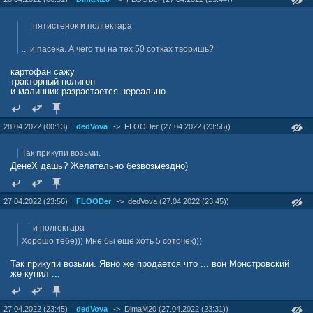
пятистенок и полгектара
... и пасека. А чего ты на тех 50 сотках творишь?
картофан сажу
тракторный полигон
и малинник разрастается нереально
28.04.2022 (00:13) |
dedVova
->
FLOODer (27.04.2022 (23:56))
Так прикупи возьми.
ДенеХ дашь? Желательно безвозмездно)
27.04.2022 (23:56) |
FLOODer
->
dedVova (27.04.2022 (23:45))
и полгектара
Хорошо тебе))) Мне бы еще хоть 5 соточек)))
Так прикупи возьми. Явно же продаётся что ... вон Монстровский
же купил ...
27.04.2022 (23:45) |
dedVova
->
DimaM20 (27.04.2022 (23:31))