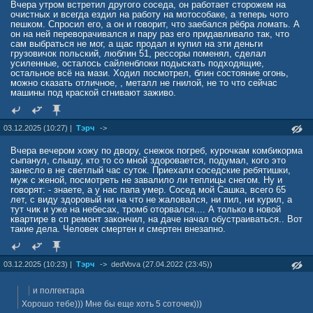
Вчера утром встретил другого соседа, он работает сторожем на
очистных и всегда ездил на работу на мотособаке, а теперь чото
пешком. Спросил его, а он и говорит, что заебался рёбра ломать. А
он на ней переворачивался и пару раз его придавливало так, что
сам выбраться не мог, а щас продал и купил на эти деньги
грузовичок польский, люблин 51, рессоры поменял, сделал
усиленные, осталось сайленблоки подыскать подходящие,
остальное всё на мази. Ходил посмотрел, блин состояние огонь,
можно сказать отличное, , металл не гнилой, не то что сейчас
машины под краской сгнивают заживо.
03.12.2025 (10:27) |
Тэрч
->
Вчера вечером хожу по двору, снежок погреб, курочкам комбикорма
сыпанул, слышу, кто то со мной здоровается, подумал, кого это
занесло в не светлый час суток. Приехали соседские ребятишки,
муж с женой, посмотреть не завалило ли теплицы снегом. Ну и
говорят: - знаете, а у нас папа умер. Сосед мой Сашка, всего 65
лет, с виду здоровый ни на что не жаловался, ни пил, ни курил, а
тут чик и уже на небесах, тромб оторвался.... А только в новой
квартире в сп ремонт закончил, на даче начал обустраиваться.. Вот
такие дела. Человек смертен и смертен внезапно.
03.12.2025 (10:23) |
Тэрч
->
dedVova (27.04.2022 (23:45))
и полгектара
Хорошо тебе))) Мне бы еще хоть 5 соточек)))