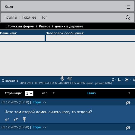
Вход
☰
Группы
Горячее
Топ
::
Томский форум
/
Разное
/
домик в деревне
Ваше имя:
Заголовок сообщения:
С
-
Ц
-
Ж
-
К
JPG,PNG,GIF,WEBP/OGA,MP4A/MP4,OGV,WEBM (макс. размер 6МБ)
Страница:
из 1
«
Вниз
»
03.12.2025 (10:30) |
Тэрч
->
Чото там второй домен синего кому то отдали?
03.12.2025 (10:28) |
Тэрч
->