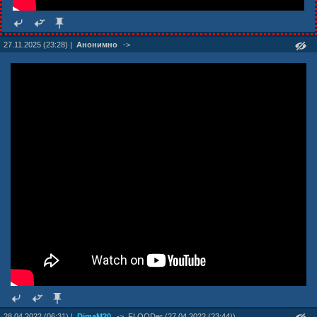
27.11.2025 (23:28) |
Анонимно
->
28.04.2022 (06:31) |
DimaM20
->
FLOODer (27.04.2022 (23:44))