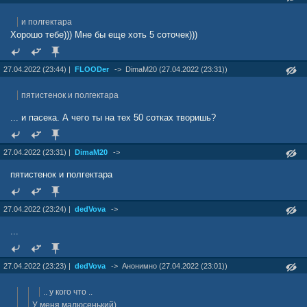
и полгектара
Хорошо тебе))) Мне бы еще хоть 5 соточек)))
27.04.2022 (23:44) |
FLOODer
->
DimaM20 (27.04.2022 (23:31))
пятистенок и полгектара
... и пасека. А чего ты на тех 50 сотках творишь?
27.04.2022 (23:31) |
DimaM20
->
пятистенок и полгектара
27.04.2022 (23:24) |
dedVova
->
...
27.04.2022 (23:23) |
dedVova
->
Анонимно (27.04.2022 (23:01))
.. у кого что ..
У меня малюсенький)