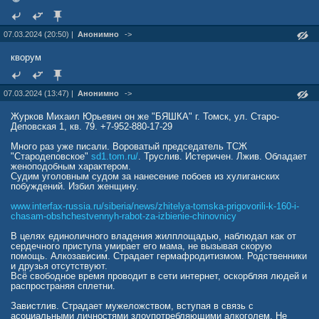
07.03.2024 (20:50) |
Анонимно
->
кворум
07.03.2024 (13:47) |
Анонимно
->
Журков Михаил Юрьевич он же "БЯШКА" г. Томск, ул. Старо-
Деповская 1, кв. 79. +7-952-880-17-29
Много раз уже писали. Вороватый председатель ТСЖ
"Стародеповское"
sd1.tom.ru/
. Труслив. Истеричен. Лжив. Обладает
женоподобным характером.
Судим уголовным судом за нанесение побоев из хулиганских
побуждений. Избил женщину.
www.interfax-russia.ru/siberia/news/zhitelya-tomska-prigovorili-k-160-i-
chasam-obshchestvennyh-rabot-za-izbienie-chinovnicy
В целях единоличного владения жилплощадью, наблюдал как от
сердечного приступа умирает его мама, не вызывая скорую
помощь. Алкозависим. Страдает гермафродитизмом. Родственники
и друзья отсутствуют.
Всё свободное время проводит в сети интернет, оскорбляя людей и
распространяя сплетни.
Завистлив. Страдает мужеложством, вступая в связь с
асоциальными личностями злоупотребляющими алкоголем. Не