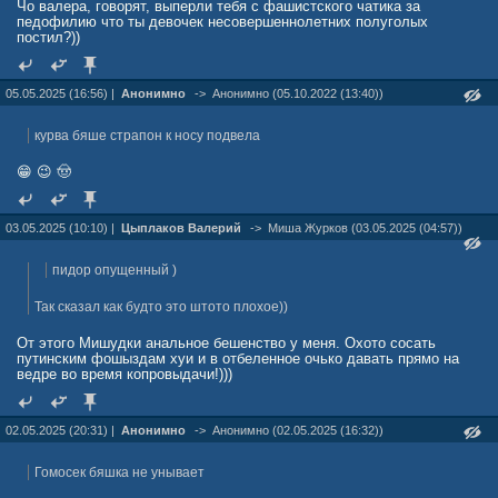
Чо валера, говорят, выперли тебя с фашистского чатика за
педофилию что ты девочек несовершеннолетних полуголых
постил?))
05.05.2025 (16:56) |
Анонимно
->
Анонимно (05.10.2022 (13:40))
курва бяше страпон к носу подвела
😁 😉 🤠
03.05.2025 (10:10) |
Цыплаков Валерий
->
Миша Жуpков (03.05.2025 (04:57))
пидор опущенный )
Так сказал как будто это штото плохое))
От этого Мишудки анальное бешенство у меня. Охото сосать
путинским фошыздам хуи и в отбеленное очько давать прямо на
ведре во время копровыдачи!)))
02.05.2025 (20:31) |
Анонимно
->
Анонимно (02.05.2025 (16:32))
Гомосек бяшка не унывает