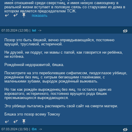
имея отношений среди сверстниц, и имея низкую самооценку в
реальной жизни вступает в половую связь со старухами из дома в
котором является председателем ТСЖ.
показать
Были в жизни бяши и хорошие моменты - его любила мама, и по
словам бяши даже кто-то уважал.
Так же в жизни бяши была единственная женщина, которая за
07.03.2024 (12:08) |
lol
->
деньги говорила всем, что гермафродит на самом деле мужик,
просто как и она чайлдфри. Потом красотка уехала в Москву и
принялась рожать детей нормальному мужику.
Позор это быть бяшкой, вечно оправдывающейся, постоянно
Да ещё хороший момент - бяша написав гадостей, в реале с
врущей, трусливой, истеричной.
перепугу удирал роняя кал на бегу, от самого если кто знает
Александра Лунева (хозяина Башни)…
Ни друзей, ни подруг, ни мамы с папой, как говорится ни ребёнка,
ни котёнка.
Рождённой недоразвитой, бяшка.
Посмотрите на это переболевшее сифилисом, пиздоглазое уёбище,
рождённое без яиц, с хитрым бегающими глазёнками, с
маленькими зубами, выродок рождённый выживать.
Но так как рождён вырожденец без яиц, то остался один из
вороватого, истеричного, постоянно врущего рода бяшек
пресмыкающихся вырождающихся.
Это уёбище пытались распиарить свой сайт на смерти матери.
Бяшка это позор всему Томску
07.03.2024 (11:50) |
Ол
->