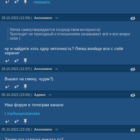
единственная женщина, которая за деньги говорила всем, что
показать
гермафродит на самом деле мужик, просто как и она чайлфри.
Потом красотка уехала в Москву и принялась рожать детей
нормальному мужику. Да ещё хороший момент - бяшка с перепугу
28.10.2022 (21:59) |
Анонимно
->
удирал от самого если кто знает Александра Лунева, роняя кал на
бегу...
Ляпка самоутверждается посредством интернета)
Троглодит не пригодный к отношениям загажывает всё и вся вокруг
себя )
ну и найдите хоть одну неточность? Ляпка вообще все с себя
херачит
28.10.2022 (21:57) |
Анонимно
->
Вышел на смену, чудик?)
05.10.2022 (23:50) |
Админ
->
Наш форум в телеграм канале
t.me/forumvtomske
05.10.2022 (23:18) |
Анонимно
->
Зачем эта старуха рожала то?