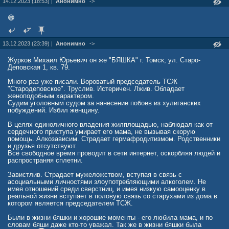
14.12.2023 (18:53) |
Анонимно
->
😁
13.12.2023 (23:39) |
Анонимно
->
Журков Михаил Юрьевич он же "БЯШКА" г. Томск, ул. Старо-
Деповская 1, кв. 79.
Много раз уже писали. Вороватый председатель ТСЖ
"Стародеповское". Труслив. Истеричен. Лжив. Обладает
женоподобным характером.
Судим уголовным судом за нанесение побоев из хулиганских
побуждений. Избил женщину.
В целях единоличного владения жилплощадью, наблюдал как от
сердечного приступа умирает его мама, не вызывая скорую
помощь. Алкозависим. Страдает гермафродитизмом. Родственники
и друзья отсутствуют.
Всё свободное время проводит в сети интернет, оскорбляя людей и
распространяя сплетни.
Завистлив. Страдает мужеложством, вступая в связь с
асоциальными личностями злоупотребляющими алкоголем. Не
имея отношений среди сверстниц, и имея низкую самооценку в
реальной жизни вступает в половую связь со старухами из дома в
котором является председателем ТСЖ.
Были в жизни бяшки и хорошие моменты - его любила мама, и по
словам бяши даже кто-то уважал. Так же в жизни бяшки была