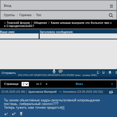
Вход
☰
Группы
Горячее
Топ
::
Томский форум
/
Общение
/
Какие алкаши высрали это больное чмо с
о Стародеповской1?
Ваше имя:
Заголовок сообщения:
С
-
Ц
-
Ж
-
К
JPG,PNG,GIF,WEBP/OGA,MP4A/MP4,OGV,WEBM (макс. размер 6МБ)
Страница:
из 2
«
Вниз
»
23.05.2025 (01:06) |
Цыплаков Валерий
->
Анонимно (23.05.2025 (00:33))
Ты зачем обьективные кадры результативной копровыдачии
постишь, либеральный сволоч???
Теперь тужить нам точнее придется(((