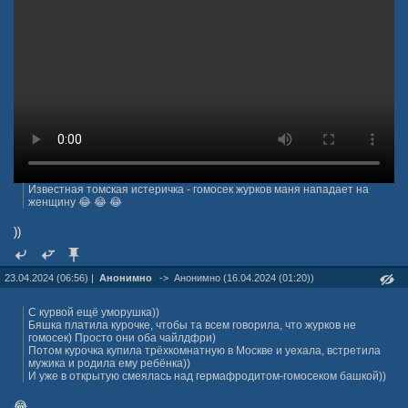
Известная томская истеричка - гомосек журков маня нападает на
женщину 😂 😂 😂
))
23.04.2024 (06:56) |
Анонимно
->
Анонимно (16.04.2024 (01:20))
С курвой ещё уморушка))
Бяшка платила курочке, чтобы та всем говорила, что журков не
гомосек) Просто они оба чайлдфри)
Потом курочка купила трёхкомнатную в Москве и уехала, встретила
мужика и родила ему ребёнка))
И уже в открытую смеялась над гермафродитом-гомосеком башкой))
😂