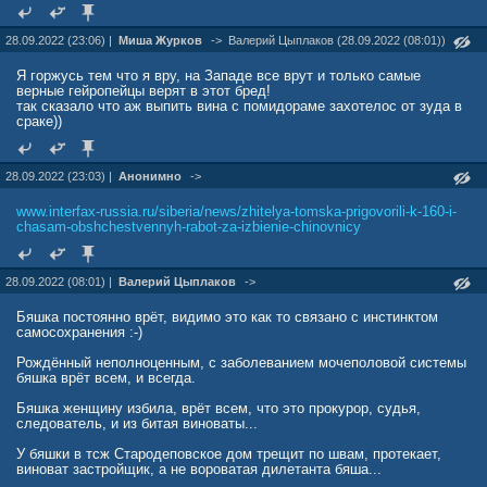
28.09.2022 (23:06) |
Миша Журков
->
Валерий Цыплаков (28.09.2022 (08:01))
Я горжусь тем что я вру, на Западе все врут и только самые
верные гейропейцы верят в этот бред!
так сказало что аж выпить вина с помидораме захотелос от зуда в
сраке))
28.09.2022 (23:03) |
Анонимно
->
www.interfax-russia.ru/siberia/news/zhitelya-tomska-prigovorili-k-160-i-
chasam-obshchestvennyh-rabot-za-izbienie-chinovnicy
28.09.2022 (08:01) |
Валерий Цыплаков
->
Бяшка постоянно врёт, видимо это как то связано с инстинктом
самосохранения :-)
Рождённый неполноценным, с заболеванием мочеполовой системы
бяшка врёт всем, и всегда.
Бяшка женщину избила, врёт всем, что это прокурор, судья,
следователь, и из битая виноваты...
У бяшки в тсж Стародеповское дом трещит по швам, протекает,
виноват застройщик, а не вороватая дилетанта бяша...