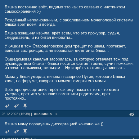
Бяшка постоянно врёт, видимо это как то связано с инстинктом
самосохранения :-)
Рождённый неполноценным, с заболеванием мочеполовой системы
бяшка врёт всем, и всегда.
Бяшка женщину избила, врёт всем, что это прокурор, судья,
следователь, и из битая виноваты...
У бяшки в тсж Стародеповское дом трещит по швам, протекает,
виноват застройщик, а не вороватая дилетанта бяша...
Общедомовая каналья засорилась, за которую отвечает тсж под
руководством бяшки - бяшка носится фотает гомно, сучит ножками,
и грозит пальчиком, жильцам... Ну и врёт что жильцы виноваты...
Мама у бяши умерла, виноват наверное Путин, которого Бяшка
хаял, на форуме, аккурат в момент смерти его мамы...
Врёт про диссертацию, врёт как ему тяжко от того что мама
умерла, врет что установит памятники родителям, врёт
постоянно...
25.12.2023 (16:39) |
Анонимно
->
Бяшка маму порадуешь диссертацией конечно же ))