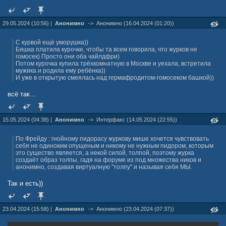
29.05.2024 (10:56) |
Анонимно
->
Анонимно (16.04.2024 (01:20))
С курвой ещё уморушка))
Бяшка платила курочке, чтобы та всем говорила, что журков не
гомосек) Просто они оба чайлдфри)
Потом курочка купила трёхкомнатную в Москве и уехала, встретила
мужика и родила ему ребёнка))
И уже в открытую смеялась над гермафродитом-гомосеком башкой))
всё так...
15.05.2024 (04:38) |
Анонимно
->
Интерфакс (14.05.2024 (22:55))
По Фрейду : гнойному пидорасу журкову мише хочется чувствовать
себя не одиноким опущеным и никому не нужным пидором, которым
это существо является, а некой силой, толпой, поэтому журка
создаёт образ толпы, гадя на форуме из под множества ников и
анонимно, создавая виртуалную "толпу" и называя себя МЫ.
Так и есть))
23.04.2024 (15:58) |
Анонимно
->
Анонимно (23.04.2024 (07:37))