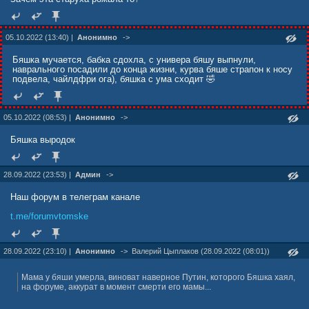
05.10.2022 (13:40) |
Анонимно
->
Бяшка мучается, бабка сдохла, с универа бяшу выпнули,
наврального посадили до конца жизни, курва бяше страпон к носу
подвела, чайлдфри ога), бяшка с ума сходит 🤣
05.10.2022 (08:53) |
Анонимно
->
Бяшка выродок
28.09.2022 (23:53) |
Админ
->
Наш форум в телеграм канале
t.me/forumvtomske
28.09.2022 (23:10) |
Анонимно
->
Валерий Цыплаков (28.09.2022 (08:01))
Мама у бяши умерла, виноват наверное Путин, которого Бяшка хаял,
на форуме, аккурат в момент смерти его мамы...