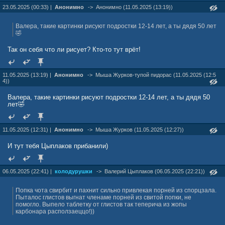
23.05.2025 (00:33) |
Анонимно
->
Анонимно (11.05.2025 (13:19))
Валера, такие картинки рисуют подростки 12-14 лет, а ты дядя 50 лет
🤣
Так он себя что ли рисует? Кто-то тут врёт!
11.05.2025 (13:19) |
Анонимно
->
Мыша Жуpков-тупой пидорас (11.05.2025 (12:5
4))
Валера, такие картинки рисуют подростки 12-14 лет, а ты дядя 50
лет🤣
11.05.2025 (12:31) |
Анонимно
->
Мыша Жуpков (11.05.2025 (12:27))
И тут тебя Цыплаков прибанили)
06.05.2025 (22:41) |
колодурушки
->
Валерий Цыплаков (06.05.2025 (22:21))
Попка чота свирбит и пахнит сильно привлекая порней из спорцзала.
Пыталос глистов выгнат членаме порней из свитой попки, не
помогло. Выпело таблетку от глистов так теперича из жопы
карбонара расползаеццо!))