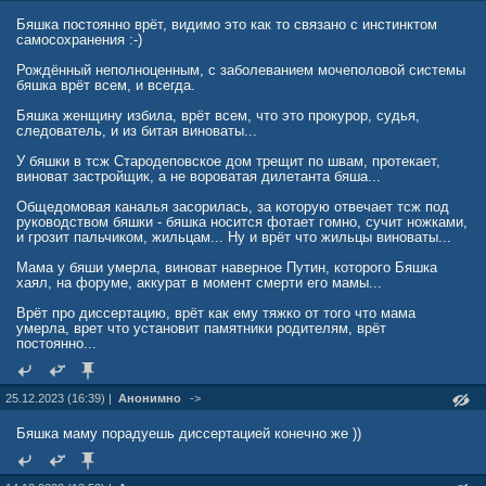
Бяшка постоянно врёт, видимо это как то связано с инстинктом
самосохранения :-)
Рождённый неполноценным, с заболеванием мочеполовой системы
бяшка врёт всем, и всегда.
Бяшка женщину избила, врёт всем, что это прокурор, судья,
следователь, и из битая виноваты...
У бяшки в тсж Стародеповское дом трещит по швам, протекает,
виноват застройщик, а не вороватая дилетанта бяша...
Общедомовая каналья засорилась, за которую отвечает тсж под
руководством бяшки - бяшка носится фотает гомно, сучит ножками,
и грозит пальчиком, жильцам... Ну и врёт что жильцы виноваты...
Мама у бяши умерла, виноват наверное Путин, которого Бяшка
хаял, на форуме, аккурат в момент смерти его мамы...
Врёт про диссертацию, врёт как ему тяжко от того что мама
умерла, врет что установит памятники родителям, врёт
постоянно...
25.12.2023 (16:39) |
Анонимно
->
Бяшка маму порадуешь диссертацией конечно же ))