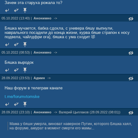
Зачем эта старуха рожала то?
05.10.2022 (13:40) |
Анонимно
->
Бяшка мучается, бабка сдохла, с универа бяшу выпнули,
наврального посадили до конца жизни, курва бяше страпон к носу
подвела, чайлдфри ога), бяшка с ума сходит 🤣
05.10.2022 (08:53) |
Анонимно
->
Бяшка выродок
28.09.2022 (23:53) |
Админ
->
Наш форум в телеграм канале
t.me/forumvtomske
28.09.2022 (23:10) |
Анонимно
->
Валерий Цыплаков (28.09.2022 (08:01))
Мама у бяши умерла, виноват наверное Путин, которого Бяшка хаял,
на форуме, аккурат в момент смерти его мамы...