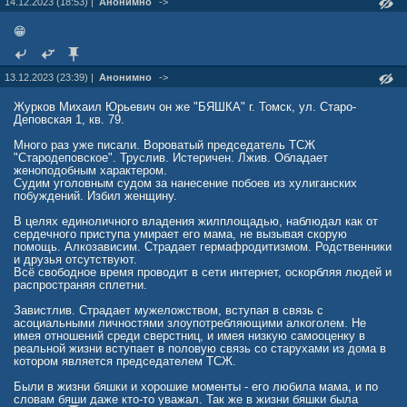
14.12.2023 (18:53) |
Анонимно
->
😁
13.12.2023 (23:39) |
Анонимно
->
Журков Михаил Юрьевич он же "БЯШКА" г. Томск, ул. Старо-
Деповская 1, кв. 79.
Много раз уже писали. Вороватый председатель ТСЖ
"Стародеповское". Труслив. Истеричен. Лжив. Обладает
женоподобным характером.
Судим уголовным судом за нанесение побоев из хулиганских
побуждений. Избил женщину.
В целях единоличного владения жилплощадью, наблюдал как от
сердечного приступа умирает его мама, не вызывая скорую
помощь. Алкозависим. Страдает гермафродитизмом. Родственники
и друзья отсутствуют.
Всё свободное время проводит в сети интернет, оскорбляя людей и
распространяя сплетни.
Завистлив. Страдает мужеложством, вступая в связь с
асоциальными личностями злоупотребляющими алкоголем. Не
имея отношений среди сверстниц, и имея низкую самооценку в
реальной жизни вступает в половую связь со старухами из дома в
котором является председателем ТСЖ.
Были в жизни бяшки и хорошие моменты - его любила мама, и по
словам бяши даже кто-то уважал. Так же в жизни бяшки была