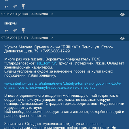
07.03.2024 (20:50) |
Анонимно
->
кворум
07.03.2024 (13:47) |
Анонимно
->
Журков Михаил Юрьевич он же "БЯШКА" г. Томск, ул. Старо-
Деповская 1, кв. 79. +7-952-880-17-29
Много раз уже писали. Вороватый председатель ТСЖ
"Стародеповское"
sd1.tom.ru/
. Труслив. Истеричен. Лжив. Обладает
женоподобным характером.
Судим уголовным судом за нанесение побоев из хулиганских
побуждений. Избил женщину.
www.interfax-russia.ru/siberia/news/zhitelya-tomska-prigovorili-k-160-i-
chasam-obshchestvennyh-rabot-za-izbienie-chinovnicy
В целях единоличного владения жилплощадью, наблюдал как от
сердечного приступа умирает его мама, не вызывая скорую
помощь. Алкозависим. Страдает гермафродитизмом. Родственники
и друзья отсутствуют.
Всё свободное время проводит в сети интернет, оскорбляя людей и
распространяя сплетни.
Завистлив. Страдает мужеложством, вступая в связь с
асоциальными личностями злоупотребляющими алкоголем. Не