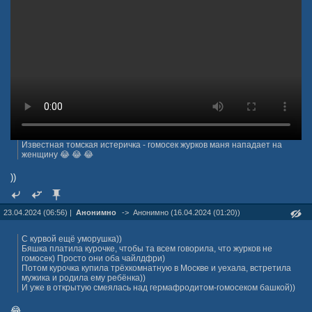
Известная томская истеричка - гомосек журков маня нападает на
женщину 😂 😂 😂
))
23.04.2024 (06:56) |
Анонимно
->
Анонимно (16.04.2024 (01:20))
С курвой ещё уморушка))
Бяшка платила курочке, чтобы та всем говорила, что журков не
гомосек) Просто они оба чайлдфри)
Потом курочка купила трёхкомнатную в Москве и уехала, встретила
мужика и родила ему ребёнка))
И уже в открытую смеялась над гермафродитом-гомосеком башкой))
😂