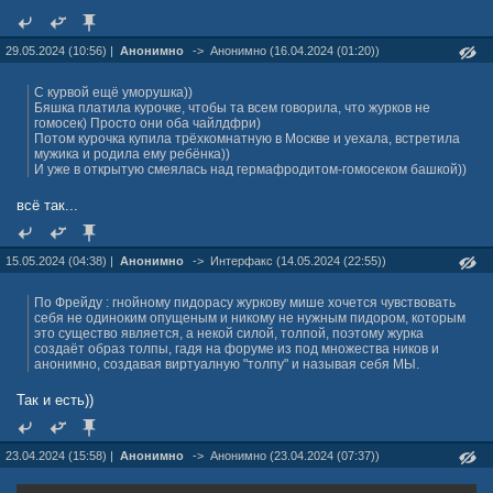
29.05.2024 (10:56) |
Анонимно
->
Анонимно (16.04.2024 (01:20))
С курвой ещё уморушка))
Бяшка платила курочке, чтобы та всем говорила, что журков не
гомосек) Просто они оба чайлдфри)
Потом курочка купила трёхкомнатную в Москве и уехала, встретила
мужика и родила ему ребёнка))
И уже в открытую смеялась над гермафродитом-гомосеком башкой))
всё так...
15.05.2024 (04:38) |
Анонимно
->
Интерфакс (14.05.2024 (22:55))
По Фрейду : гнойному пидорасу журкову мише хочется чувствовать
себя не одиноким опущеным и никому не нужным пидором, которым
это существо является, а некой силой, толпой, поэтому журка
создаёт образ толпы, гадя на форуме из под множества ников и
анонимно, создавая виртуалную "толпу" и называя себя МЫ.
Так и есть))
23.04.2024 (15:58) |
Анонимно
->
Анонимно (23.04.2024 (07:37))