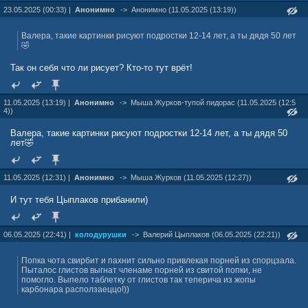
23.05.2025 (00:33) |
Анонимно
->
Анонимно (11.05.2025 (13:19))
Валера, такие картинки рисуют подростки 12-14 лет, а ты дядя 50 лет
🤣
Так он себя что ли рисует? Кто-то тут врёт!
11.05.2025 (13:19) |
Анонимно
->
Мыша Жуpков-тупой пидорас (11.05.2025 (12:5
4))
Валера, такие картинки рисуют подростки 12-14 лет, а ты дядя 50
лет🤣
11.05.2025 (12:31) |
Анонимно
->
Мыша Жуpков (11.05.2025 (12:27))
И тут тебя Цыплаков прибанили)
06.05.2025 (22:41) |
колодурушки
->
Валерий Цыплаков (06.05.2025 (22:21))
Попка чота свирбит и пахнит сильно привлекая порней из спорцзала.
Пыталос глистов выгнат членаме порней из свитой попки, не
помогло. Выпело таблетку от глистов так теперича из жопы
карбонара расползаеццо!))