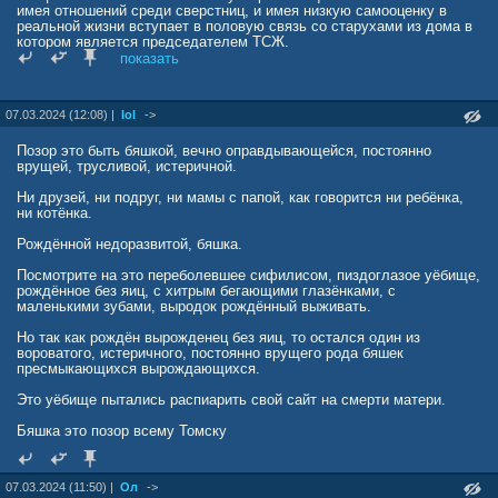
имея отношений среди сверстниц, и имея низкую самооценку в
реальной жизни вступает в половую связь со старухами из дома в
котором является председателем ТСЖ.
показать
Были в жизни бяши и хорошие моменты - его любила мама, и по
словам бяши даже кто-то уважал.
Так же в жизни бяши была единственная женщина, которая за
07.03.2024 (12:08) |
lol
->
деньги говорила всем, что гермафродит на самом деле мужик,
просто как и она чайлдфри. Потом красотка уехала в Москву и
принялась рожать детей нормальному мужику.
Позор это быть бяшкой, вечно оправдывающейся, постоянно
Да ещё хороший момент - бяша написав гадостей, в реале с
врущей, трусливой, истеричной.
перепугу удирал роняя кал на бегу, от самого если кто знает
Александра Лунева (хозяина Башни)…
Ни друзей, ни подруг, ни мамы с папой, как говорится ни ребёнка,
ни котёнка.
Рождённой недоразвитой, бяшка.
Посмотрите на это переболевшее сифилисом, пиздоглазое уёбище,
рождённое без яиц, с хитрым бегающими глазёнками, с
маленькими зубами, выродок рождённый выживать.
Но так как рождён вырожденец без яиц, то остался один из
вороватого, истеричного, постоянно врущего рода бяшек
пресмыкающихся вырождающихся.
Это уёбище пытались распиарить свой сайт на смерти матери.
Бяшка это позор всему Томску
07.03.2024 (11:50) |
Ол
->