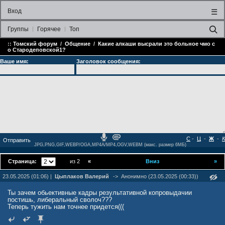
Вход
☰
Группы
Горячее
Топ
::
Томский форум
/
Общение
/
Какие алкаши высрали это больное чмо с
о Стародеповской1?
Ваше имя:
Заголовок сообщения:
С
-
Ц
-
Ж
-
К
JPG,PNG,GIF,WEBP/OGA,MP4A/MP4,OGV,WEBM (макс. размер 6МБ)
Страница:
из 2
«
Вниз
»
23.05.2025 (01:06) |
Цыплаков Валерий
->
Анонимно (23.05.2025 (00:33))
Ты зачем обьективные кадры результативной копровыдачии
постишь, либеральный сволоч???
Теперь тужить нам точнее придется(((