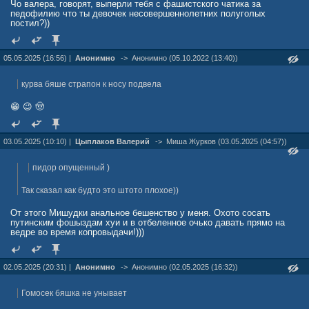
Чо валера, говорят, выперли тебя с фашистского чатика за
педофилию что ты девочек несовершеннолетних полуголых
постил?))
05.05.2025 (16:56) |
Анонимно
->
Анонимно (05.10.2022 (13:40))
курва бяше страпон к носу подвела
😁 😉 🤠
03.05.2025 (10:10) |
Цыплаков Валерий
->
Миша Жуpков (03.05.2025 (04:57))
пидор опущенный )
Так сказал как будто это штото плохое))
От этого Мишудки анальное бешенство у меня. Охото сосать
путинским фошыздам хуи и в отбеленное очько давать прямо на
ведре во время копровыдачи!)))
02.05.2025 (20:31) |
Анонимно
->
Анонимно (02.05.2025 (16:32))
Гомосек бяшка не унывает