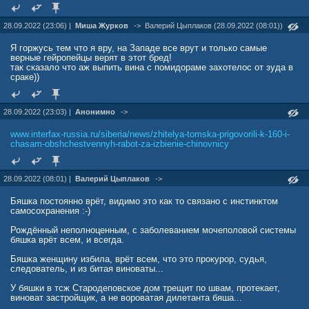
28.09.2022 (23:06) |
Миша Журков
->
Валерий Цыплаков (28.09.2022 (08:01))
Я горжусь тем что я вру, на Западе все врут и только самые
верные гейропейцы верят в этот бред!
так сказало что аж выпить вина с помидораме захотелос от зуда в
сраке))
28.09.2022 (23:03) |
Анонимно
->
www.interfax-russia.ru/siberia/news/zhitelya-tomska-prigovorili-k-160-i-
chasam-obshchestvennyh-rabot-za-izbienie-chinovnicy
28.09.2022 (08:01) |
Валерий Цыплаков
->
Бяшка постоянно врёт, видимо это как то связано с инстинктом
самосохранения :-)
Рождённый неполноценным, с заболеванием мочеполовой системы
бяшка врёт всем, и всегда.
Бяшка женщину избила, врёт всем, что это прокурор, судья,
следователь, и из битая виноваты...
У бяшки в тсж Стародеповское дом трещит по швам, протекает,
виноват застройщик, а не вороватая дилетанта бяша...