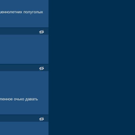
ршеннолетних полуголых
ленное очько давать