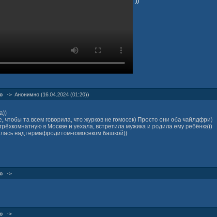
))
о
->
Анонимно (16.04.2024 (01:20))
а))
, чтобы та всем говорила, что журков не гомосек) Просто они оба чайлдфри)
трёхкомнатную в Москве и уехала, встретила мужика и родила ему ребёнка))
ялась над гермафродитом-гомосеком башкой))
о
->
о
->