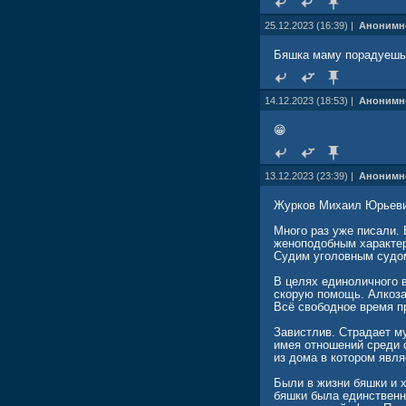
25.12.2023 (16:39) |
Анонимн
Бяшка маму порадуешь 
14.12.2023 (18:53) |
Анонимн
😁
13.12.2023 (23:39) |
Анонимн
Журков Михаил Юрьевич 
Много раз уже писали.
женоподобным характе
Судим уголовным судом
В целях единоличного 
скорую помощь. Алкоза
Всё свободное время пр
Завистлив. Страдает м
имея отношений среди 
из дома в котором явл
Были в жизни бяшки и х
бяшки была единственн