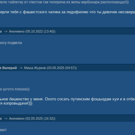
пело таблетку от глистов так теперича из жопы карбонара расползаеццо!))
ыперли тебя с фашистского чатика за педофилию что ты девочек несове
о
->
Анонимно (05.10.2022 (13:40))
носу подвела
в Валерий
->
Миша Жуpков (03.05.2025 (04:57))
то штото плохое))
ьное бешенство у меня. Охото сосать путинским фошыздам хуи и в отбе
я копровыдачи!)))
о
->
Анонимно (02.05.2025 (16:32))
вает