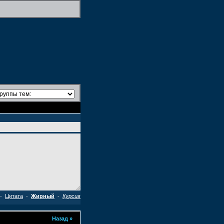
-
Цитата
-
Жирный
-
Курсив
Назад
»