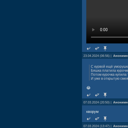
23.04.2024 (06:56) |
Анонимн
С курвой ещё уморушк
Бяшка платила курочке
Потом курочка купила 
И уже в открытую сме
😂
07.03.2024 (20:50) |
Анонимн
кворум
07.03.2024 (13:47) |
Анонимн