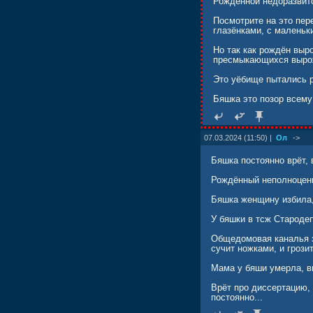
Рождённой недоразвито
Посмотрите на это пер
глазёнками, с маленьк
Но так как рождён выро
пресмыкающихся выр
Это уёбище пытались р
Бяшка это позор всему
07.03.2024 (11:50) |
Ол
->
Бяшка постоянно врёт, 
Рождённый неполноценн
Бяшка женщину избила, 
У бяшки в тсж Стародеп
Общедомовая каналья з
сучит ножками, и грози
Мама у бяши умерла, ви
Врёт про диссертацию, 
постоянно...