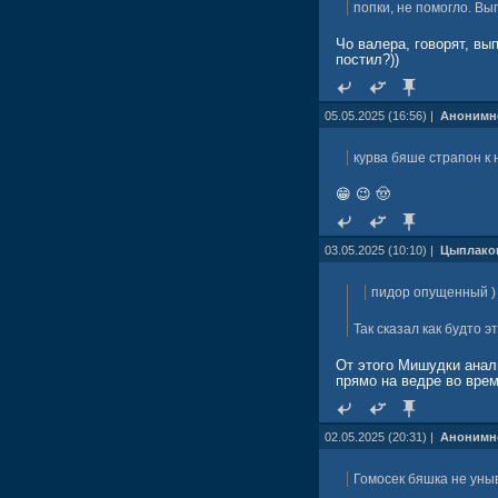
попки, не помогло. Вы
Чо валера, говорят, в
постил?))
05.05.2025 (16:56) |
Анонимн
курва бяше страпон к 
😁 😉 🤠
03.05.2025 (10:10) |
Цыплако
пидор опущенный )
Так сказал как будто э
От этого Мишудки анал
прямо на ведре во врем
02.05.2025 (20:31) |
Анонимн
Гомосек бяшка не уны