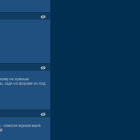
икому не нужным
ы, гадя на форуме из под
 - гомосек журков маня
😂