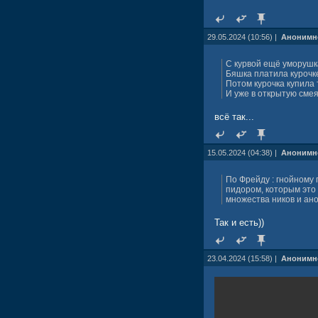
29.05.2024 (10:56) |
Анонимн
С курвой ещё уморушк
Бяшка платила курочке
Потом курочка купила 
И уже в открытую сме
всё так...
15.05.2024 (04:38) |
Анонимн
По Фрейду : гнойному
пидором, которым это 
множества ников и ан
Так и есть))
23.04.2024 (15:58) |
Анонимн