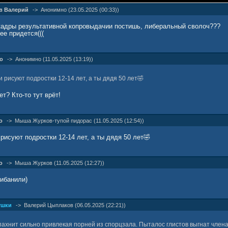
в Валерий
->
Анонимно (23.05.2025 (00:33))
кадры результативной копровыдачии постишь, либеральный сволоч???
ее придется(((
о
->
Анонимно (11.05.2025 (13:19))
и рисуют подростки 12-14 лет, а ты дядя 50 лет🤣
ет? Кто-то тут врёт!
о
->
Мыша Жуpков-тупой пидорас (11.05.2025 (12:54))
 рисуют подростки 12-14 лет, а ты дядя 50 лет🤣
о
->
Мыша Жуpков (11.05.2025 (12:27))
рибанили)
ушки
->
Валерий Цыплаков (06.05.2025 (22:21))
пахнит сильно привлекая порней из спорцзала. Пыталос глистов выгнат член