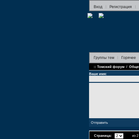
Вход
Регистрация
Группы
тем
Горячее
::
Томский форум
/
Обще
Ваше имя:
Страница:
из 2