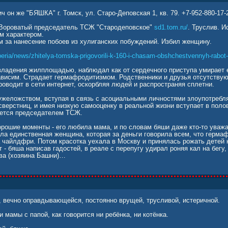
он же "БЯШКА" г. Томск, ул. Старо-Деповская 1, кв. 79. +7-952-880-17-
 Вороватый председатель ТСЖ "Стародеповское"
sd1.tom.ru/
. Труслив. И
м характером.
 за нанесение побоев из хулиганских побуждений. Избил женщину.
iberia/news/zhitelya-tomska-prigovorili-k-160-i-chasam-obshchestvennyh-rabot-
владения жилплощадью, наблюдал как от сердечного приступа умирает 
висим. Страдает гермафродитизмом. Родственники и друзья отсутствую
оводит в сети интернет, оскорбляя людей и распространяя сплетни.
ужеложством, вступая в связь с асоциальными личностями злоупотреб
сверстниц, и имея низкую самооценку в реальной жизни вступает в поло
яется председателем ТСЖ.
орошие моменты - его любила мама, и по словам бяши даже кто-то уважа
ыла единственная женщина, которая за деньги говорила всем, что герма
на чайлдфри. Потом красотка уехала в Москву и принялась рожать детей
- бяша написав гадостей, в реале с перепугу удирал роняя кал на бегу, 
ва (хозяина Башни)…
, вечно оправдывающейся, постоянно врущей, трусливой, истеричной.
ни мамы с папой, как говорится ни ребёнка, ни котёнка.