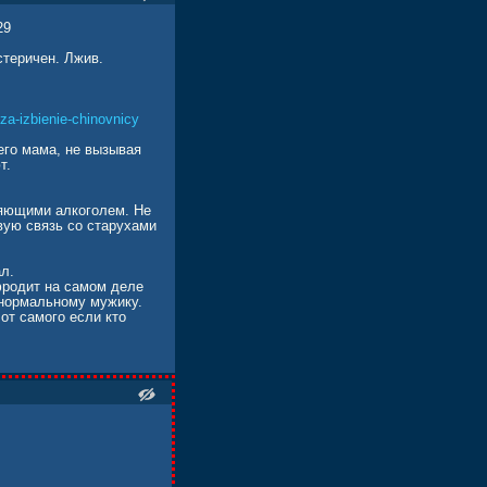
29
стеричен. Лжив.
za-izbienie-chinovnicy
его мама, не вызывая
т.
ляющими алкоголем. Не
вую связь со старухами
л.
фродит на самом деле
 нормальному мужику.
от самого если кто