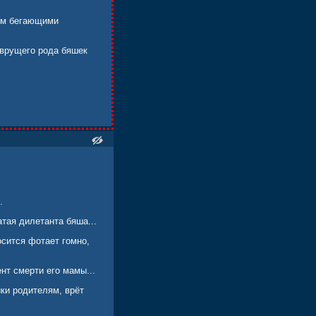
рым бегающими
о врущего рода бяшек
.
тая дилетанта бяша...
осится фотает гомно,
нт смерти его мамы...
ики родителям, врёт