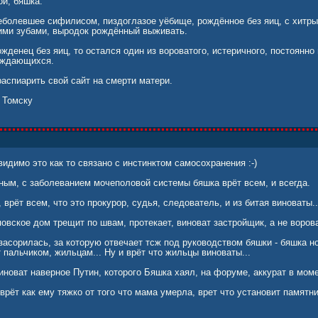
й, бяшка.
еболевшее сифилисом, пиздоглазое уёбище, рождённое без яиц, с хит
ими зубами, выродок рождённый выживать.
жденец без яиц, то остался один из вороватого, истеричного, постоянн
ождающихся.
аспиарить свой сайт на смерти матери.
 Томску
видимо это как то связано с инстинктом самосохранения :-)
ым, с заболеванием мочеполовой системы бяшка врёт всем, и всегда.
врёт всем, что это прокурор, судья, следователь, и из битая виноваты..
овское дом трещит по швам, протекает, виноват застройщик, а не ворова
асорилась, за которую отвечает тсж под руководством бяшки - бяшка н
т пальчиком, жильцам... Ну и врёт что жильцы виноваты...
новат наверное Путин, которого Бяшка хаял, на форуме, аккурат в моме
врёт как ему тяжко от того что мама умерла, врет что установит памятн