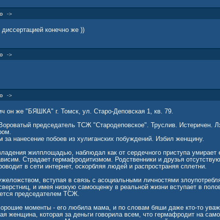
о
->
диссертацией конечно же ))
о
->
о
->
он же "БЯШКА" г. Томск, ул. Старо-Деповская 1, кв. 79.
 Вороватый председатель ТСЖ "Стародеповское". Труслив. Истеричен. 
ром.
 за нанесение побоев из хулиганских побуждений. Избил женщину.
владения жилплощадью, наблюдал как от сердечного приступа умирает 
висим. Страдает гермафродитизмом. Родственники и друзья отсутствую
оводит в сети интернет, оскорбляя людей и распространяя сплетни.
ужеложством, вступая в связь с асоциальными личностями злоупотреб
сверстниц, и имея низкую самооценку в реальной жизни вступает в поло
яется председателем ТСЖ.
орошие моменты - его любила мама, и по словам бяши даже кто-то уваж
ая женщина, которая за деньги говорила всем, что гермафродит на сам