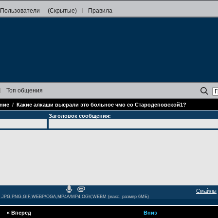
Пользователи
(Скрытые)
Правила
Топ
общения
ние
/
Какие алкаши высрали это больное чмо со Стародеповской1?
Заголовок сообщения:
Смайлы
JPG,PNG,GIF,WEBP/OGA,MP4A/MP4,OGV,WEBM (макс. размер 6МБ)
«
Вперед
Вниз