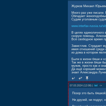
Журков Михаил Юрьевич 
Много раз уже писали.
Обладает женоподобны
Судим уголовным судом
www.interfax-russia.ru/s
В целях единоличного 
скорую помощь. Алкоза
Всё свободное время пр
Завистлив. Страдает м
имея отношений среди 
из дома в котором явл
Были в жизни бяши и х
Так же в жизни бяши б
мужик, просто как и о
Да ещё хороший момент 
знает Александра Луне
07.03.2024 (12:08) |
lol
->
Позор это быть бяшкой
Ни друзей, ни подруг, 