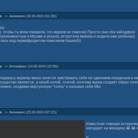
о
->
Анонимно (16.04.2024 (01:20))
а))
, чтобы та всем говорила, что журков не гомосек) Просто они оба чайлдфри)
трёхкомнатную в Москве и уехала, встретила мужика и родила ему ребёнка))
ялась над гермафродитом-гомосеком башкой))
о
->
Интерфакс (14.05.2024 (22:55))
 пидорасу журкову мише хочется чувствовать себя не одиноким опущеным и н
существо является, а некой силой, толпой, поэтому журка создаёт образ толп
онимно, создавая виртуалную "толпу" и называя себя МЫ.
о
->
Анонимно (23.04.2024 (07:37))
Известная томская истеричка
нападает на женщину 😂 😂 