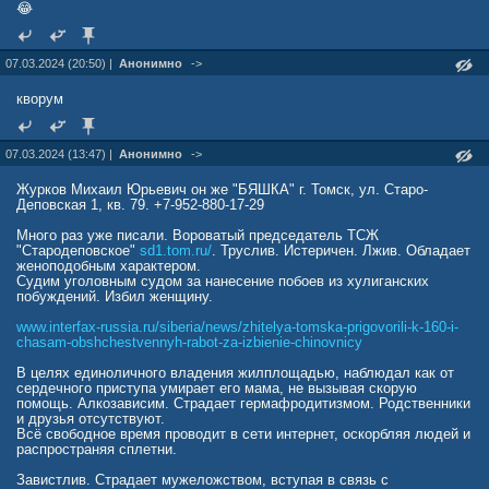
😂
07.03.2024 (20:50) |
Анонимно
->
кворум
07.03.2024 (13:47) |
Анонимно
->
Журков Михаил Юрьевич он же "БЯШКА" г. Томск, ул. Старо-
Деповская 1, кв. 79. +7-952-880-17-29
Много раз уже писали. Вороватый председатель ТСЖ
"Стародеповское"
sd1.tom.ru/
. Труслив. Истеричен. Лжив. Обладает
женоподобным характером.
Судим уголовным судом за нанесение побоев из хулиганских
побуждений. Избил женщину.
www.interfax-russia.ru/siberia/news/zhitelya-tomska-prigovorili-k-160-i-
chasam-obshchestvennyh-rabot-za-izbienie-chinovnicy
В целях единоличного владения жилплощадью, наблюдал как от
сердечного приступа умирает его мама, не вызывая скорую
помощь. Алкозависим. Страдает гермафродитизмом. Родственники
и друзья отсутствуют.
Всё свободное время проводит в сети интернет, оскорбляя людей и
распространяя сплетни.
Завистлив. Страдает мужеложством, вступая в связь с