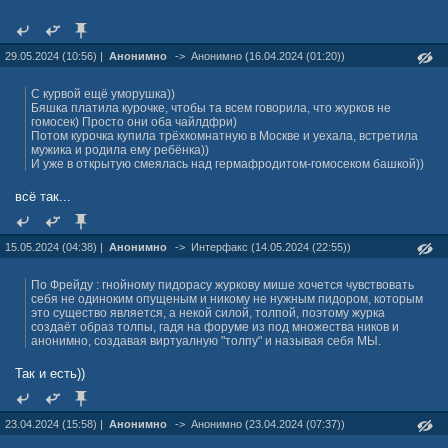
29.05.2024 (10:56) |
Анонимно
->
Анонимно (16.04.2024 (01:20))
С курвой ещё уморушка))
Бяшка платила курочке, чтобы та всем говорила, что журков не
гомосек) Просто они оба чайлдфри)
Потом курочка купила трёхкомнатную в Москве и уехала, встретила
мужика и родила ему ребёнка))
И уже в открытую смеялась над гермафродитом-гомосеком башкой))
всё так...
15.05.2024 (04:38) |
Анонимно
->
Интерфакс (14.05.2024 (22:55))
По Фрейду : гнойному пидорасу журкову мише хочется чувствовать
себя не одиноким опущеным и никому не нужным пидором, которым
это существо является, а некой силой, толпой, поэтому журка
создаёт образ толпы, гадя на форуме из под множества ников и
анонимно, создавая виртуалную "толпу" и называя себя МЫ.
Так и есть))
23.04.2024 (15:58) |
Анонимно
->
Анонимно (23.04.2024 (07:37))