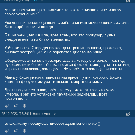
07.03.2024 (11:50) |
Ол
->
Бяшка постоянно врёт, видимо это как то связано с инстинктом
самосохранения :-)
Рождённый неполноценным, с заболеванием мочеполовой системы
бяшка врёт всем, и всегда.
Бяшка женщину избила, врёт всем, что это прокурор, судья,
следователь, и из битая виноваты...
У бяшки в тсж Стародеповское дом трещит по швам, протекает,
виноват застройщик, а не вороватая дилетанта бяша...
Общедомовая каналья засорилась, за которую отвечает тсж под
руководством бяшки - бяшка носится фотает гомно, сучит ножками,
и грозит пальчиком, жильцам... Ну и врёт что жильцы виноваты...
Мама у бяши умерла, виноват наверное Путин, которого Бяшка
хаял, на форуме, аккурат в момент смерти его мамы...
Врёт про диссертацию, врёт как ему тяжко от того что мама
умерла, врет что установит памятники родителям, врёт
постоянно...
25.12.2023 (16:39) |
Анонимно
->
Бяшка маму порадуешь диссертацией конечно же ))