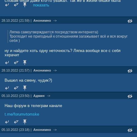
словам бяши даже кто-то уважал. Так же в жизни бяшки была
единственная женщина, которая за деньги говорила всем, что
показать
гермафродит на самом деле мужик, просто как и она чайлфри.
Потом красотка уехала в Москву и принялась рожать детей
нормальному мужику. Да ещё хороший момент - бяшка с перепугу
28.10.2022 (21:59) |
Анонимно
->
удирал от самого если кто знает Александра Лунева, роняя кал на
бегу...
Ляпка самоутверждается посредством интернета)
Троглодит не пригодный к отношениям загажывает всё и вся вокруг
себя )
ну и найдите хоть одну неточность? Ляпка вообще все с себя
херачит
28.10.2022 (21:57) |
Анонимно
->
Вышел на смену, чудик?)
05.10.2022 (23:50) |
Админ
->
Наш форум в телеграм канале
t.me/forumvtomske
05.10.2022 (23:18) |
Анонимно
->