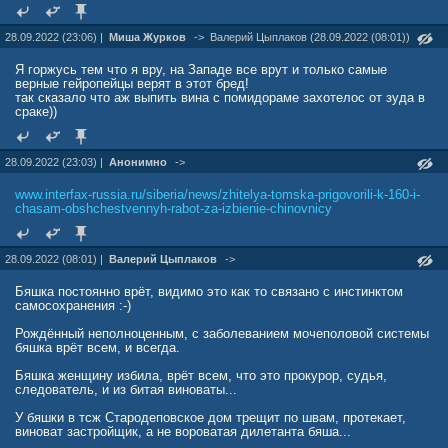
28.09.2022 (23:06) |
Миша Журков
->
Валерий Цыплаков (28.09.2022 (08:01))
Я горжусь тем что я вру, на Западе все врут и только самые
верные гейропейцы верят в этот бред!
так сказало что аж выпить вина с помидораме захотелос от зуда в
сраке))
28.09.2022 (23:03) |
Анонимно
->
www.interfax-russia.ru/siberia/news/zhitelya-tomska-prigovorili-k-160-i-
chasam-obshchestvennyh-rabot-za-izbienie-chinovnicy
28.09.2022 (08:01) |
Валерий Цыплаков
->
Бяшка постоянно врёт, видимо это как то связано с инстинктом
самосохранения :-)
Рождённый неполноценным, с заболеванием мочеполовой системы
бяшка врёт всем, и всегда.
Бяшка женщину избила, врёт всем, что это прокурор, судья,
следователь, и из битая виноваты...
У бяшки в тсж Стародеповское дом трещит по швам, протекает,
виноват застройщик, а не вороватая дилетанта бяша...