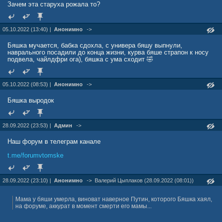
Зачем эта старуха рожала то?
05.10.2022 (13:40) |
Анонимно
->
Бяшка мучается, бабка сдохла, с универа бяшу выпнули,
наврального посадили до конца жизни, курва бяше страпон к носу
подвела, чайлдфри ога), бяшка с ума сходит 🤣
05.10.2022 (08:53) |
Анонимно
->
Бяшка выродок
28.09.2022 (23:53) |
Админ
->
Наш форум в телеграм канале
t.me/forumvtomske
28.09.2022 (23:10) |
Анонимно
->
Валерий Цыплаков (28.09.2022 (08:01))
Мама у бяши умерла, виноват наверное Путин, которого Бяшка хаял,
на форуме, аккурат в момент смерти его мамы...