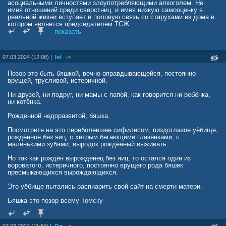
асоциальными личностями злоупотребляющими алкоголем. Не
имея отношений среди сверстниц, и имея низкую самооценку в
реальной жизни вступает в половую связь со старухами из дома в
котором является председателем ТСЖ.
показать
Были в жизни бяши и хорошие моменты - его любила мама, и по
словам бяши даже кто-то уважал.
Так же в жизни бяши была единственная женщина, которая за
07.03.2024 (12:08) |
lol
->
деньги говорила всем, что гермафродит на самом деле мужик,
просто как и она чайлдфри. Потом красотка уехала в Москву и
принялась рожать детей нормальному мужику.
Позор это быть бяшкой, вечно оправдывающейся, постоянно
Да ещё хороший момент - бяша написав гадостей, в реале с
врущей, трусливой, истеричной.
перепугу удирал роняя кал на бегу, от самого если кто знает
Александра Лунева (хозяина Башни)…
Ни друзей, ни подруг, ни мамы с папой, как говорится ни ребёнка,
ни котёнка.
Рождённой недоразвитой, бяшка.
Посмотрите на это переболевшее сифилисом, пиздоглазое уёбище,
рождённое без яиц, с хитрым бегающими глазёнками, с
маленькими зубами, выродок рождённый выживать.
Но так как рождён вырожденец без яиц, то остался один из
вороватого, истеричного, постоянно врущего рода бяшек
пресмыкающихся вырождающихся.
Это уёбище пытались распиарить свой сайт на смерти матери.
Бяшка это позор всему Томску