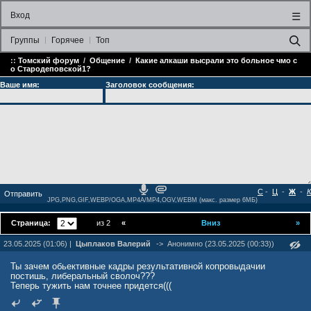
Вход
☰
Группы
Горячее
Топ
::
Томский форум
/
Общение
/
Какие алкаши высрали это больное чмо с
о Стародеповской1?
Ваше имя:
Заголовок сообщения:
С
-
Ц
-
Ж
-
К
JPG,PNG,GIF,WEBP/OGA,MP4A/MP4,OGV,WEBM (макс. размер 6МБ)
Страница:
из 2
«
Вниз
»
23.05.2025 (01:06) |
Цыплаков Валерий
->
Анонимно (23.05.2025 (00:33))
Ты зачем обьективные кадры результативной копровыдачии
постишь, либеральный сволоч???
Теперь тужить нам точнее придется(((