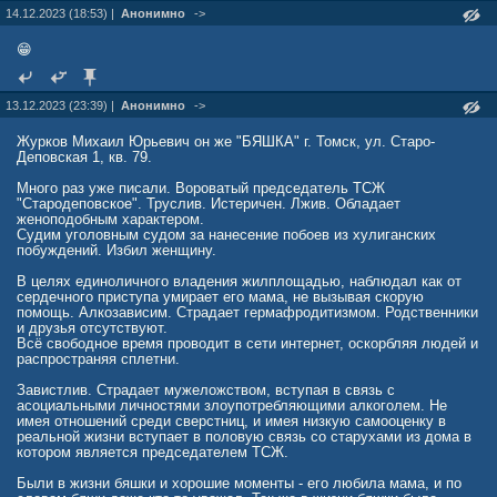
14.12.2023 (18:53) |
Анонимно
->
😁
13.12.2023 (23:39) |
Анонимно
->
Журков Михаил Юрьевич он же "БЯШКА" г. Томск, ул. Старо-
Деповская 1, кв. 79.
Много раз уже писали. Вороватый председатель ТСЖ
"Стародеповское". Труслив. Истеричен. Лжив. Обладает
женоподобным характером.
Судим уголовным судом за нанесение побоев из хулиганских
побуждений. Избил женщину.
В целях единоличного владения жилплощадью, наблюдал как от
сердечного приступа умирает его мама, не вызывая скорую
помощь. Алкозависим. Страдает гермафродитизмом. Родственники
и друзья отсутствуют.
Всё свободное время проводит в сети интернет, оскорбляя людей и
распространяя сплетни.
Завистлив. Страдает мужеложством, вступая в связь с
асоциальными личностями злоупотребляющими алкоголем. Не
имея отношений среди сверстниц, и имея низкую самооценку в
реальной жизни вступает в половую связь со старухами из дома в
котором является председателем ТСЖ.
Были в жизни бяшки и хорошие моменты - его любила мама, и по