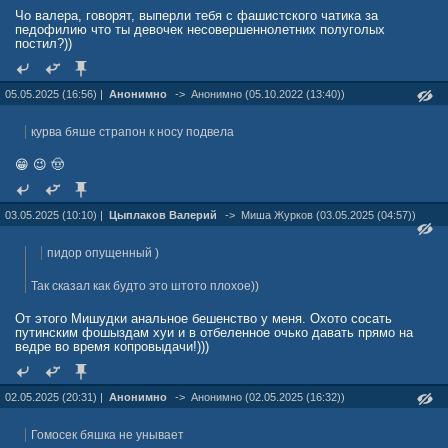
Чо валера, говорят, выперли тебя с фашистского чатика за
педофилию что ты девочек несовершеннолетних полуголых
постил?))
05.05.2025 (16:56) |
Анонимно
->
Анонимно (05.10.2022 (13:40))
курва бяше страпон к носу подвела
😁 😉 🤠
03.05.2025 (10:10) |
Цыплаков Валерий
->
Миша Жуpков (03.05.2025 (04:57))
пидор опущенный )
Так сказал как будто это штото плохое))
От этого Мишудки анальное бешенство у меня. Охото сосать
путинским фошыздам хуи и в отбеленное очько давать прямо на
ведре во время копровыдачи!)))
02.05.2025 (20:31) |
Анонимно
->
Анонимно (02.05.2025 (16:32))
Гомосек бяшка не унывает