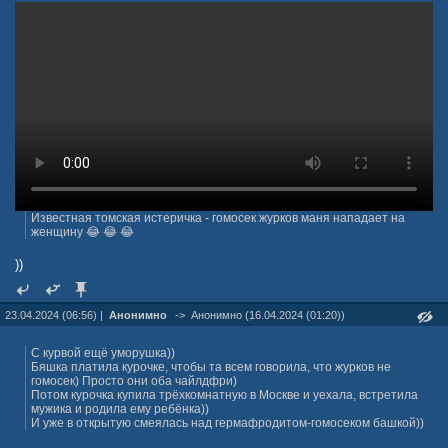
Известная томская истеричка - гомосек журков маня нападает на
женщину 😂 😂 😂
))
23.04.2024 (06:56) |
Анонимно
->
Анонимно (16.04.2024 (01:20))
С курвой ещё уморушка))
Бяшка платила курочке, чтобы та всем говорила, что журков не
гомосек) Просто они оба чайлдфри)
Потом курочка купила трёхкомнатную в Москве и уехала, встретила
мужика и родила ему ребёнка))
И уже в открытую смеялась над гермафродитом-гомосеком башкой))