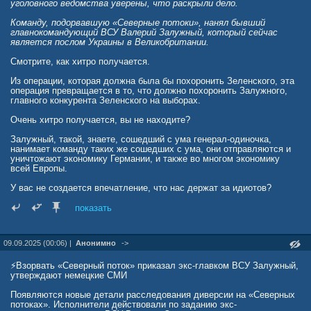
уголовного ведомства уверены, что раскрыли дело.
Команду, подорвавшую «Северные потоки», нанял бывший
главнокомандующий ВСУ Валерий Залужный, который сейчас
является послом Украины в Великобритании.
Смотрите, как хитро получается.
Из операции, которая должна была бы похоронить Зеленского, эта
операция превращается в то, что должно похоронить Залужного,
главного конкурента Зеленского на выборах.
Очень хитро получается, вы не находите?
Залужный, такой, знаете, сошедший с ума генерал-одиночка,
нанимает команду таких же сошедших с ума, они отправляются и
уничтожают экономику Германии, и также во многом экономику
всей Европы.
У вас не создается впечатление, что нас держат за идиотов?
У меня создается.
показать
Зеленский ни при чем. Это все Залужный.
09.09.2025 (00:06) |
Анонимно
->
⚡️Взорвать «Северный поток» приказал экс-главком ВСУ Залужный,
утверждают немецкие СМИ
Появляются новые детали расследования диверсии на «Северных
потоках». Исполнители действовали по заданию экс-