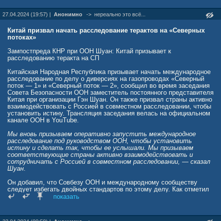
следователи заявили, что подозревают «государственного
Вашингтон отвергал эти обвинения.
исполнителя» за актом саботажа. Из этого же исходит страховая
27.04.2024 (19:57) |
Анонимно
->
нереально это всё...
компания, отказывающая из-за этого компании-владельцу
газопровода в компенсации.
Китай призвал начать расследование терактов на «Северных
Но только какого? «О таких странах, как Украина или Польша,
потоках»
вероятно, не может быть и речи — не столько из-за отсутствия
мотива, сколько из-за отсутствия средств». Россию можно тоже
Зампостпреда КНР при ООН Шуан: Китай призывает к
исключить, так как даже администрация Байдена уже заявила, что
расследованию теракта на СП
это не Москва.
Китайская Народная Республика призывает начать международное
Если даже допустить, что взрывчатка была доставлена на яхте к
расследование по делу о диверсиях на газопроводах «Северный
трубопроводу, то всё равно остаётся вопрос, как она была
поток — 1» и «Северный поток — 2», сообщил во время заседания
доставлена в Германию. «Возможно, немецкие силы участвовали
Совета Безопасности ООН заместитель постоянного представителя
во взрыве собственного трубопровода?». «Эти обвинения идут
Китая при организации Гэн Шуан. Он также призвал страны активно
даже дальше, чем доклад Хёрша».
взаимодействовать с Россией в совместном расследовании, чтобы
установить истину. Трансляция заседания велась на официальном
Однако, как отмечает Tichys Einblick, именно в таком случае «у
канале ООН в YouTube.
федерального правительства было бы много причин обманывать
граждан».
Мы вновь призываем оперативно запустить международное
расследование под руководством ООН, чтобы установить
истину и сделать так, чтобы ее услышали. Мы призываем
соответствующие страны активно взаимодействовать и
сотрудничать с Россией в совместном расследовании, — сказал
Шуан
.
Он добавил, что Совбезу ООН и международному сообществу
следует избегать двойных стандартов по этому делу. Как отметил
Гэн, по итогам других расследований диверсий на газопроводах
показать
были получены скудные данные.
Ранее секретарь Совета безопасности России Николай Патрушев