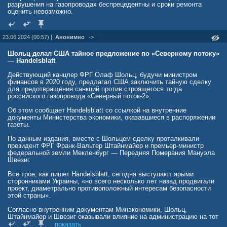
разрушения на газопроводах беспрецедентны и сроки ремонта
оценить невозможно.
23.06.2024 (00:57) |
Анонимно
->
Шольц делал США тайное предложение по «Северному потоку»
— Handelsblatt
Действующий канцлер ФРГ Олаф Шольц, будучи министром
финансов в 2020 году, предлагал США заключить тайную сделку
для предотвращения санкций против строящегося тогда
российского газопровода «Северный поток-2».
Об этом сообщает Handelsblatt со ссылкой на внутренние
документы Министерства экономики, оказавшиеся в распоряжении
газеты.
По данным издания, вместе с Шольцем сделку проталкивали
президент ФРГ Франк-Вальтер Штайнмайер и премьер-министр
федеральной земли Мекленбург — Передняя Померания Мануэла
Швезиг.
Все трое, как пишет Handelsblatt, сегодня выступают ярыми
сторонниками Украины, «но всего несколько лет назад продвигали
проект, диаметрально противоположный интересам безопасности
этой страны».
Согласно внутренним документам Минэкономики, Шольц,
Штайнмайер и Швезиг оказывали влияние на администрацию на тот
момент президента США (2017–2021 годы) Дональда Трампа, в
показать