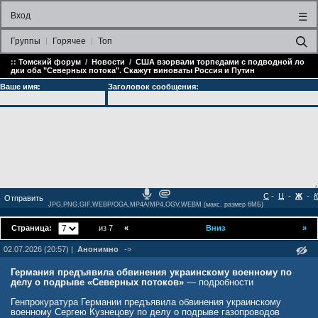
Вход
☰
Группы
Горячее
Топ
::
Томский форум
/
Новости
/
США взорвали торпедами с подводной ло
дки оба "Северных потока". Скажут виноваты Россия и Путин
Ваше имя:
Заголовок сообщения:
С
-
Ц
-
Ж
-
К
JPG,PNG,GIF,WEBP/OGA,MP4A/MP4,OGV,WEBM (макс. размер 6МБ)
Страница:
из 7
«
Вниз
»
02.07.2026 (20:57) |
Анонимно
->
Германия предъявила обвинения украинскому военному по
делу о подрыве «Северных потоков»
— подробности
Генпрокуратура Германии предъявила обвинения украинскому
военному Сергею Кузнецову по делу о подрыве газопроводов