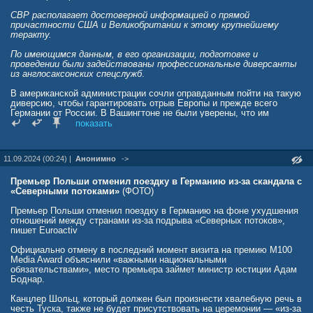
СВР располагает достоверной информацией о прямой
причастности США и Великобритании к этому крупнейшему
теракту.
По имеющимся данным, в его организации, подготовке и
проведении были задействованы профессиональные диверсанты
из англосаксонских спецслужб
.
В американской администрации сочли оправданным пойти на такую
диверсию, чтобы гарантировать отрыв Европы и прежде всего
Германии от России. В Вашингтоне не были уверены, что им
удастся убедить европейцев отказаться от использования крайне
показать
выгодных для европейской экономики „Северных потоков“, —
поэтому трубопроводы были уничтожены.
11.09.2024 (00:24) |
Анонимно
->
Изложенные факты подтверждают, что для достижения своих
геополитических целей англосаксы считают оправданным
использовать любые средства, не исключая террор.
Премьер Польши отменил поездку в Германию из-за скандала с
«Северными потоками»
(ФОТО)
„Накачивая“ преступный киевский режим джихади-стами и
оружием, США и Великобритания уверенно движутся по пути
Премьер Польши отменил поездку в Германию на фоне ухудшения
превращения в государства — спонсоры терроризма.
отношений между странами из-за подрыва «Северных потоков»,
пишет Euroactiv
Они понесут за это ответственность», — сообщил Нарышкин в ходе
выступления в Астане.
Официально отмену в последний момент визита на премию M100
Media Award объяснили «важными национальными
обязательствами», место премьера займет министр юстиции Адам
Боднар.
Канцлер Шольц, который должен был произнести хвалебную речь в
честь Туска, также не будет присутствовать на церемонии — «из-за