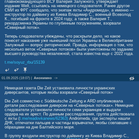
главнокомандующего ВСУ Валерия Залужного, утверждает
издание Welt, ссылаясь на немецкого следователя. Ранее другое
СМИ из ФРГ сообщало, что экипаж яхты «Андромеда», а именно —
инструктор по дайвингу из Киева Владимир С., военный Всеволод
К., погибший на фронте в 2024 году, а также Валерия Т.,
рекордсменка Украины по глубинным погружениям, взорвали
«Северный поток».
Теперь следователи убеждены, что раскрыли дело, но какое
понесет наказание уже нынешний посол Украины в Великобритании
Залужный — вопрос риторический. Правда, информация о том, что
несколько веток «Северных потоков» были уничтожены по заданию
высшего руководства незалежной, стала известна еще с 2022 года.
t.me/soyuz_rbu/15139
01.09.2025 (18:07) |
Анонимно
->
Немецкая газета Die Zeit установила личности украинских
диверсантов, которые якобы взорвали «Северный поток»
Die Zeit совместно с Süddeutsche Zeitung и ARD опубликовала
детали расследования диверсии на «Северных потоках». Немецкие
следователи установили личности семи украинцев и выдали
ордера на их арест. По данным расследования, группа действовала
с яхты (
t.me/readovkanews/62363)
Andromeda, где эксперты нашли
ДНК, отпечатки пальцев и частицы взрывчатки, якобы совпавшие с
образцами на дне Балтийского моря.
В группу входили инструктор по дайвингу из Киева Владимир С.,