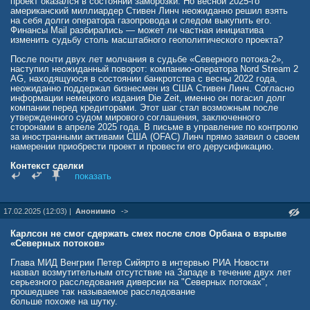
новые газопроводы также является одним из вариантов.
проект оказался в состоянии заморозки. Но весной 2025-го
Возобновляемые источники энергии должны использоваться только
американский миллиардер Стивен Линч неожиданно решил взять
в той мере, в какой это имеет экономический и технический
на себя долги оператора газопровода и следом выкупить его.
смысл», — сказал Фрёлих.
Финансы Mail разбирались — может ли частная инициатива
изменить судьбу столь масштабного геополитического проекта?
Политик отметил, что Германии не избежать болезненных
структурных реформ.
После почти двух лет молчания в судьбе «Северного потока-2»,
наступил неожиданный поворот: компанию-оператора Nord Stream 2
Ранее агентство Рейтер со ссылкой на собственные источники
AG, находящуюся в состоянии банкротства с весны 2022 года,
передавало, что кабинет министров Германии планирует изменить
неожиданно поддержал бизнесмен из США Стивен Линч. Согласно
законодательство для предотвращения эксплуатации «Северного
информации немецкого издания Die Zeit, именно он погасил долг
потока 2» в будущем.
компании перед кредиторами. Этот шаг стал возможным после
утвержденного судом мирового соглашения, заключенного
сторонами в апреле 2025 года. В письме в управление по контролю
за иностранными активами США (OFAC) Линч прямо заявил о своем
намерении приобрести проект и провести его дерусификацию.
Контекст сделки
показать
Имя Стивена Линча ранее не ассоциировалось с российскими
энергетическими активами, тем более такого масштаба. Он не
входит в список глобальных игроков нефтегазового сектора, но
17.02.2025 (12:03) |
Анонимно
->
известен как предприниматель с широким инвестиционным
кругозором и склонностью к нетривиальным сделкам. Его интерес к
«Северному потоку-2» сначала воспринимался как экзотика.
Карлсон не смог сдержать смех после слов Орбана о взрыве
Однако погашение долга Nord Stream 2 AG свидетельствует о
«Северных потоков»
серьезности намерений.
Глава МИД Венгрии Петер Сийярто в интервью РИА Новости
Линч не только изучил юридическую структуру актива, но и лично
назвал возмутительным отсутствие на Западе в течение двух лет
прибыл в Европу, чтобы участвовать в переговорах и отслеживать
серьезного расследования диверсии на "Северных потоках",
ход дела в швейцарском суде кантона Цуг. По сути, его цель
прошедшее так называемое расследование
проста: вывести газопровод из-под контроля «Газпрома» и, таким
больше похоже на шутку.