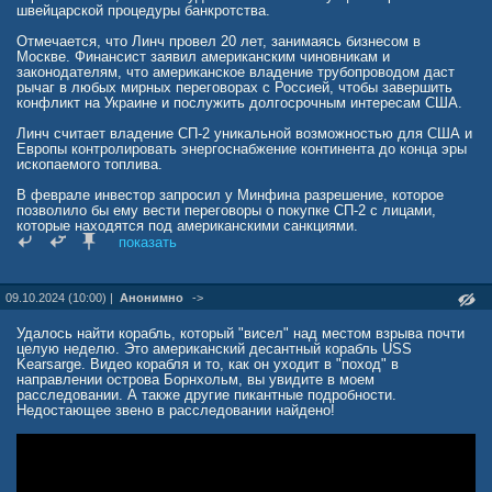
контролировать систему поставок топлива.
швейцарской процедуры банкротства.
Вызывают вопросы и технические аспекты. После подрыва
Отмечается, что Линч провел 20 лет, занимаясь бизнесом в
газопровода в 2022 году трубопровод утратил свою
Москве. Финансист заявил американским чиновникам и
работоспособность. Однако часть инфраструктуры, по данным
законодателям, что американское владение трубопроводом даст
СМИ, сохранилась. Речь идет о возможности частичного
рычаг в любых мирных переговорах с Россией, чтобы завершить
восстановления системы — при наличии политической воли и
конфликт на Украине и послужить долгосрочным интересам США.
инженерной возможности.
Линч считает владение СП-2 уникальной возможностью для США и
Вот здесь и возникает главный вопрос: хочет ли Европа
Европы контролировать энергоснабжение континента до конца эры
возвращаться к использованию «Северного потока-2», пусть и
ископаемого топлива.
под другим именем?
В феврале инвестор запросил у Минфина разрешение, которое
После энергетического кризиса 2022 года курс ЕС четко
позволило бы ему вести переговоры о покупке СП-2 с лицами,
перенаправлен на диверсификацию источников газа и отказ от
которые находятся под американскими санкциями.
энергетической зависимости от России. Даже если формально
показать
трубопровод сменит владельца, происхождение проекта останется
Суд в Швейцарии в июне продлил процедуру банкротства
прежним, а политический шлейф — слишком тяжелым.
оператора газопровода Nord Stream 2 AG до января 2025 года.
finance.mail.ru/2025-06-24/sud-lincha-pomozhet-li-smena-vladelca-
09.10.2024 (10:00) |
Анонимно
->
aif.ru/money/economy/wsj-amerikanskiy-investor-reshil-kupit-severnyy-
reanimirovat-gazoprovod-severnyj-potok-2-66691916/
potok-2
Удалось найти корабль, который "висел" над местом взрыва почти
целую неделю. Это американский десантный корабль USS
Kearsarge. Видео корабля и то, как он уходит в "поход" в
направлении острова Борнхольм, вы увидите в моем
расследовании. А также другие пикантные подробности.
Недостающее звено в расследовании найдено!