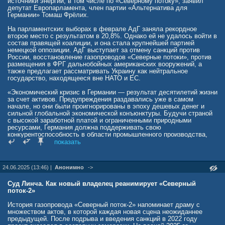
источники энергии, в том числе по «Северному потоку», заявил
депутат Европарламента, член партии «Альтернатива для
Германии» Томаш Фрёлих.
На парламентских выборах в феврале АдГ заняла рекордное
второе место с результатом в 20,8%. Однако ей не удалось войти в
состав правящей коалиции, и она стала крупнейшей партией
немецкой оппозиции. АдГ выступает за отмену санкций против
России, восстановление газопроводов «Северные потоки», против
размещения в ФРГ дальнобойных американских вооружений, а
также предлагает рассматривать Украину как нейтральное
государство, находящееся вне НАТО и ЕС.
«Экономический кризис в Германии — результат десятилетий жизни
за счет активов. Предупреждения раздавались уже в самом
начале, но они были проигнорированы в эпоху дешевых денег и
сильной глобальной экономической конъюнктуры. Будучи страной
с высокой заработной платой и ограниченными природными
ресурсами, Германия должна поддерживать свою
конкурентоспособность в области промышленного производства,
научных исследований и разработок. Для этого необходимо
показать
принять ряд мер», — заявил политик в интервью турецкому
изданию Aydınlık.
24.06.2025 (13:46) |
Анонимно
->
По его мнению, прежде всего энергия должна снова стать
дешевой
.
Суд Линча. Как новый владелец реанимирует «Северный
«Германия должна иметь возможность снова использовать все
поток-2»
источники энергии: это включает в себя перезапуск атомной
энергетики, использование отечественного бурого угля и
История газопровода «Северный поток-2» напоминает драму с
возобновление работы газопровода „Северный поток“ для импорта
множеством актов, в которой каждая новая сцена неожиданнее
природного газа. Энергетическое партнерство с Турцией через
предыдущей. После подрыва и введения санкций в 2022 году