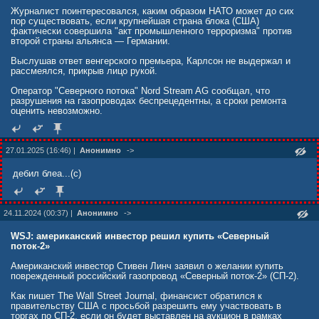
образом, сделать его политически и юридически приемлемым для
Европы. Это своего рода попытка перепрошивки проекта — без
Журналист поинтересовался, каким образом НАТО может до сих
привязки к России, но с сохранением инфраструктуры.
пор существовать, если крупнейшая страна блока (США)
фактически совершила "акт промышленного терроризма" против
«Целью Стивена Линча, судя по всему, является “нейтралитет”
второй страны альянса — Германии.
проекта. Бизнесмен стремится вывести “Северный поток-2” из-под
российского влияния, сохранив возможность сотрудничества с
Выслушав ответ венгерского премьера, Карлсон не выдержал и
“Газпромом” в случае смены внешнеполитического курса ЕС. При
рассмеялся, прикрыв лицо рукой.
этом бизнесмен рассматривает трубопровод как “рычаг влияния” в
переговорах, предлагая передать контроль над активом
Оператор "Северного потока" Nord Stream AG сообщал, что
консорциуму из США и Европы. Такой подход должен укрепить его
разрушения на газопроводах беспрецедентны, а сроки ремонта
позиции в энергетическом секторе», — считает Евгений Генкин,
оценить невозможно.
к.э.н., доцент базовой кафедры управления инновационной и
промышленной политикой РЭУ им. Г. В. Плеханова.
Юридические нюансы
27.01.2025 (16:46) |
Анонимно
->
С юридической точки зрения, сейчас сделка находится в серой
дебил блеа...(c)
зоне. С одной стороны, банкротство Nord Stream 2 AG позволило
структуре выйти из-под прямого контроля российских властей. С
другой — любые действия вокруг этого актива все еще находятся
под пристальным вниманием регулирующих органов, включая
24.11.2024 (00:37) |
Анонимно
->
OFAC.
WSJ: американский инвестор решил купить «Северный
Вашингтон еще в 2021 году наложил санкции на компанию,
поток-2»
несмотря на сопротивление Берлина. Сейчас, возможно, появится
лазейка: если формально оператор станет независимым, а
Американский инвестор Стивен Линч заявил о желании купить
контроль перейдет к «дружественному» инвестору, санкционный
поврежденный российский газопровод «Северный поток-2» (СП-2).
режим можно будет ослабить. Однако пока это лишь гипотеза:
прецедентов такого рода пока не было. К тому же, остаются
Как пишет The Wall Street Journal, финансист обратился к
вопросы о фактическом участии «Газпрома» в инфраструктуре —
правительству США с просьбой разрешить ему участвовать в
например, кто будет обеспечивать поставки и технически
торгах по СП-2, если он будет выставлен на аукцион в рамках