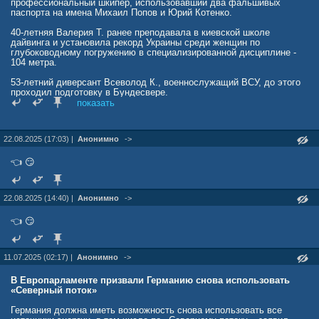
профессиональный шкипер, использовавший два фальшивых
паспорта на имена Михаил Попов и Юрий Котенко.
40-летняя Валерия Т. ранее преподавала в киевской школе
дайвинга и установила рекорд Украины среди женщин по
глубоководному погружению в специализированной дисциплине -
104 метра.
53-летний диверсант Всеволод К., военнослужащий ВСУ, до этого
проходил подготовку в Бундесвере.
показать
Таким образом он поблагодарил немцев.
Один из водолазов, Владимир С., ранее работавший инструктором
22.08.2025 (17:03) |
Анонимно
->
по дайвингу в Киеве, после атаки находился у семьи в Польше.
Летом 2024 года немцы попросили польских коллег арестовать его,
👈 😏
поляки предупредили типа и он исчез.
Автомобиль, который перевёз его из Варшавы в Киев, был
22.08.2025 (14:40) |
Анонимно
->
зарегистрирован на украинского военного атташе.
👈 😏
t.me/ASupersharij/44782
11.07.2025 (02:17) |
Анонимно
->
В Европарламенте призвали Германию снова использовать
«Северный поток»
Германия должна иметь возможность снова использовать все