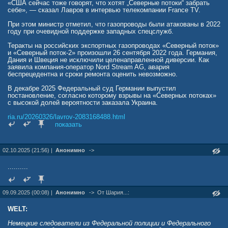
«США сейчас тоже говорят, что хотят „Северные потоки“ забрать
себе», — сказал Лавров в интервью телекомпании France TV.
При этом министр отметил, что газопроводы были атакованы в 2022
году при очевидной поддержке западных спецслужб.
Теракты на российских экспортных газопроводах «Северный поток»
и «Северный поток-2» произошли 26 сентября 2022 года. Германия,
Дания и Швеция не исключили целенаправленной диверсии. Как
заявила компания-оператор Nord Stream AG, авария
беспрецедентна и сроки ремонта оценить невозможно.
В декабре 2025 Федеральный суд Германии выпустил
постановление, согласно которому взрывы на «Северных потоках»
с высокой долей вероятности заказала Украина.
ria.ru/20260326/lavrov-2083168488.html
показать
02.10.2025 (21:56) |
Анонимно
->
..........
09.09.2025 (00:08) |
Анонимно
->
От Шария...:
WELT:
Немецкие следователи из Федеральной полиции и Федерального