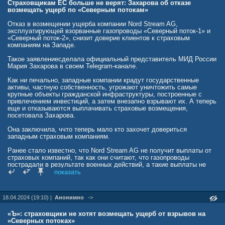
о закрытии дела, т. к. у них нет юрисдикции на продолжение
Страховщикам ЕС больше не верят: Захарова об отказе
следствия. В феврале 2024 г. Владимир Путин обвинил в подрыве
возмещать ущерб по «Северным потокам»
США.
Отказ в возмещении ущерба компании Nord Stream AG,
эксплуатирующей взорванные газопроводы «Северный поток-1» и
«Северный поток-2», снизит доверие клиентов к страховым
компаниям на Западе.
Такое заявлениесделала официальный представитель МИД России
Мария Захарова в своем Telegram-канале.
Как ни печально, западные компании крадут государственные
активы, частную собственность, угрожают уничтожить самые
крупные объекты гражданской инфраструктуры, построенные с
привлечением инвестиций, а затем внезапно взрывают их. А теперь
еще и отказываются выплачивать страховые возмещения,
посетовала Захарова.
Она заключила, ччто теперь мало кто захочет довериться
западным страховым компаниям.
Ранее стало известно, что Nord Stream AG не получит выплаты от
страховых компаний, так как они считают, что газопроводы
пострадали в результате военных действий, а такие выплаты не
оговорены в условиях договора.
показать
www.infox.ru/news/251/319735-zaharova-otvetila-na-otkaz-vozmesat-
userb-po-severnym-potokam
18.04.2024 (19:10) |
Анонимно
->
«Ъ»: страховщики не хотят возмещать ущерб от взрывов на
«Северных потоках»