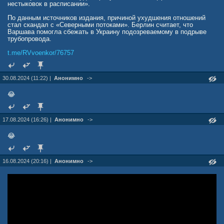
нестыковок в расписании».
По данным источников издания, причиной ухудшения отношений
стал скандал с «Северными потоками». Берлин считает, что
Варшава помогла сбежать в Украину подозреваемому в подрыве
трубопровода.
t.me/RVvoenkor/76757
30.08.2024 (11:22) |
Анонимно
->
😂
17.08.2024 (16:26) |
Анонимно
->
😂
16.08.2024 (20:16) |
Анонимно
->