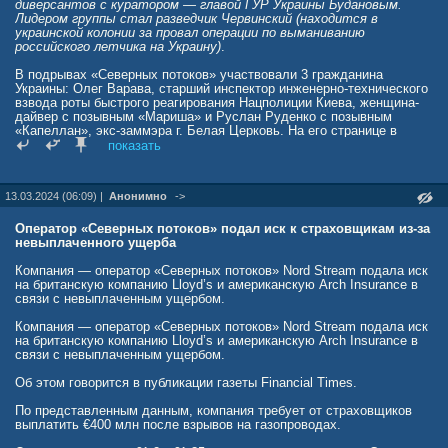
диверсантов с куратором — главой ГУР Украины Будановым.
Лидером группы стал разведчик Червинский (находится в
украинской колонии за провал операции по выманиванию
российского летчика на Украину)
.
В подрывах «Северных потоков» участвовали 3 гражданина
Украины: Олег Варава, старший инспектор инженерно-технического
взвода роты быстрого реагирования Нацполиции Киева, женщина-
дайвер с позывным «Мариша» и Руслан Руденко с позывным
«Капеллан», экс-заммэра г. Белая Церковь. На его странице в
соцсетях есть фото человека в дайверской экипировке.
показать
Также в обращении депутатов доказывается причастность
компании Burisma (в правлении которой был сын президента
13.03.2024 (06:09) |
Анонимно
->
Байдена) к финансированию террористической атаки. Так,
собственник компании Злочевский в рамках секретной сделки с
украинским судом перечислил сумму в размере 18 млн на проект
Оператор «Северных потоков» подал иск к страховщикам из-за
ВСУ «Армия дронов». На эти деньги ГУР Украины организованы
невыплаченного ущерба
атаки на жителей России в различных регионах.
Компания — оператор «Северных потоков» Nord Stream подала иск
Эти факты проливают свет на сотрудничество спецслужб США и
на британскую компанию Lloyd’s и американскую Arch Insurance в
Украины, в котором Киев используют как «прокси» для организации
связи с невыплаченным ущербом.
атак на Россию. Становится и более понятным теракт в «Крокусе»,
где также использовался false flag operation — исполнителями
Компания — оператор «Северных потоков» Nord Stream подала иск
теракта были избраны радикальные исламисты, чтобы спрятать за
на британскую компанию Lloyd’s и американскую Arch Insurance в
ними заказчика.
связи с невыплаченным ущербом.
Генпрокуратура уже направила в компетентные органы стран
Об этом говорится в публикации газеты Financial Times.
запросы в связи с выявленными фактами.
По представленным данным, компания требует от страховщиков
rusvesna.su/news/1713377069
выплатить €400 млн после взрывов на газопроводах.