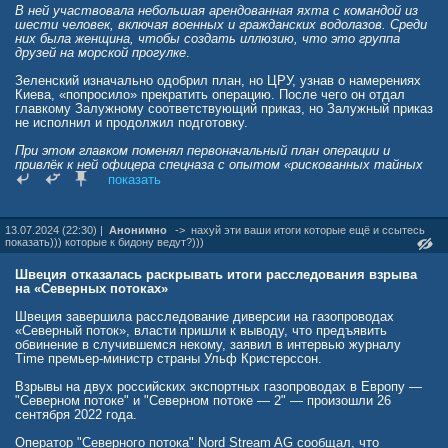
В ней участвовала небольшая арендованная яхта с командой из
шести человек, включая военных и гражданских водолазов. Среди
них была женщина, чтобы создать иллюзию, что это группа
друзей на морской прогулке
.
Зеленский изначально одобрил план, но ЦРУ, узнав о намерениях
Киева, «попросило» прекратить операцию. После чего он отдал
главкому Залужному соответствующий приказ, но Залужный приказ
не исполнил и продолжил подготовку.
При этом главком поменял первоначальный план операции и
привлёк к ней офицера спецназа с опытом «рискованных тайных
миссий» — полковника ССО Романа Червинского.
показать
Вчера СМИ ФРГ сообщили, что в Германии выдан ордер на арест
украинца по делу о подрывах трубопроводов. Также подозреваются
13.07.2024 (22:30) |
Анонимно
->
нахуй эти ваши итоги которые ещё и ссытесь
женщина и мужчина, них опознали киевских дайверов.
показать))) которые к бидону ведут?)))
WSJ «поговорил с четырьмя высокопоставленными украинскими
Швеция отказалась раскрывать итоги расследования взрыва
чиновниками в сфере обороны и безопасности, которые либо
на «Северных потоках»
участвовали в заговоре, либо непосредственно знали о нем».
Швеция завершила расследование диверсии на газопроводах
«Северный поток», власти пришли к выводу, что предъявить
обвинение в случившемся некому, заявил в интервью журналу
Time премьер-министр страны Ульф Кристерссон.
Взрывы на двух российских экспортных газопроводах в Европу —
"Северном потоке" и "Северном потоке — 2" — произошли 26
сентября 2022 года.
Оператор "Северного потока" Nord Stream AG сообщал, что