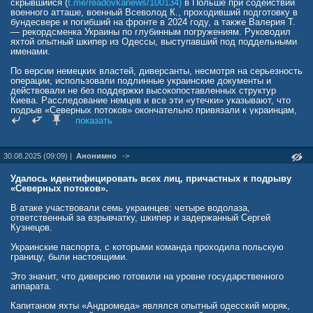
скрывшийся (
t.me/readovkanews/100134)
в Польше при содействии
военного атташе, военный Всеволод К., проходивший подготовку в
бундесвере и погибший на фронте в 2024 году, а также Валерия Т.
— рекордсменка Украины по глубинным погружениям. Руководил
яхтой опытный шкипер из Одессы, выступавший под поддельными
именами.
По версии немецких властей, диверсанты, несмотря на серьезность
операции, использовали подлинные украинские документы и
действовали не без поддержки высокопоставленных структур
Киева. Расследование немцев и все эти «утечки» указывают, что
подрыв «Северных потоков» окончательно привязали к украинцам,
а про основную версию (
t.me/readovkanews/54221)
мы больше
показать
ничего не услышим.
t.me/readovkanews/100312
30.08.2025 (09:09) |
Анонимно
->
Удалось идентифицировать всех лиц, причастных к подрыву
«Северных потоков».
В атаке участвовали семь украинцев: четыре водолаза,
ответственный за взрывчатку, шкипер и задержанный Сергей
Кузнецов.
Украинские паспорта, с которыми команда проходила польскую
границу, были настоящими.
Это значит, что диверсию готовили на уровне государственного
аппарата.
Капитаном яхты «Андромеда» являлся опытный одесский моряк,