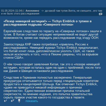
особенности на министра финансов Стивена Мнучина, чтобы
предотвратить американские санкции против «Северного потока-2».
01.05.2024 (11:04) |
Анонимно
->
да какой там тупик йопта, не смешите...его там
В частности, летом 2020 года Шольц отправил Мнучину письмо, в
и не было этого расследования
котором призвал инвестировать €1 млрд от немецких налоговых
отчислений в приемные терминалы для сжиженного природного
«Позор немецкой юстиции!» — Tichys Einblick о тупике в
газа (СПГ) на северном побережье Германии.
расследовании подрыва «Северного потока»
Для этого он потребовал у США снять санкции с российского
Европейские следствия по теракту на «Северных потоках» зашли в
газопровода, однако Белый дом полностью отверг такое
тупик. В Китае считают ситуацию неприемлемой не видят другой
предложение.
возможности, кроме как передать расследование под эгиду ООН.
Трамп был ярым противником строительства газопровода, введя
Зампостпреда КНР также потребовал «привлечь Россию к
против него санкции. Однако действующий президент США Джо
расследованию». Немецкий журнал Tichys Einblick предполагает,
Байден, как следует из документов, предоставленных
что Китай хочет лишь дипломатически уколоть США, но также
Минэкономики ФРГ газете Süddeutsche Zeitung (SZ) по решению
нельзя исключать и того, «что в Пекине уверены, что за взрывом
суда, пошел на серьезные уступки властям Германии в вопросе
стояли США».
строительства «Северного потока-2». Он воспринимал проект
трубопровода критически, но был нацелен на поиск компромисса с
О чём точно говорит заявления Китая, так это о «позоре немецкой
германским руководством, отмечало издание.
юстиции», которая осталась один на один с проблемой, после того
как Дания и Швеция остановили расследования.
Санкции против «Северного потока-2» Байден все же ввел: 23
февраля 2022 года на фоне событий на Украине под них попали
Следствие в Германии полностью засекречено. Генеральная
оператор газопровода Nord Stream 2 AG и исполнительный
прокуратура отчитывается только перед специальным комитетом
директор компании Маттиас Варниг.
бундестага и канцелярией Шольца. Как отмечает Tichys Einblick,
«даже не приводится никакой информации о причинах
К тому моменту трубопровод уже был построен, но Германия
секретности». Единственная возможная причина тотальной
приостановила его сертификацию.
секретности, по мнению издания, это попытка правительства
скрыть прямое участие какого-то государства в теракте.
В сентябре 2022 года «Северный поток» и «Северный поток-2» были
показать
взорваны. Из четырех ниток обоих уцелела одна. Президент России
Перед прекращением расследования и датские, и шведские
Владимир Путин обвинял США в диверсии на газопроводах.