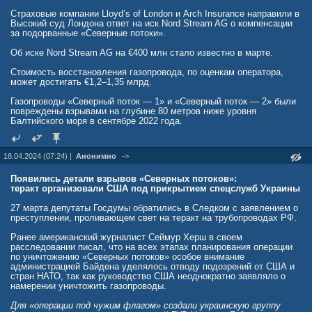
Страховые компании Lloyd’s of London и Arch Insurance направили в
Высокий суд Лондона ответ на иск Nord Stream AG о компенсации
за подорванные «Северные потоки».
Об иске Nord Stream AG на €400 млн стало известно в марте.
Стоимость восстановления газопровода, по оценкам оператора,
может достигать €1,2–1,35 млрд.
Газопроводы «Северный поток — 1» и «Северный поток — 2» были
повреждены взрывами на глубине 80 метров ниже уровня
Балтийского моря в сентябре 2022 года.
18.04.2024 (07:24) |
Анонимно
->
Появились детали взрывов «Северных потоков»:
теракт организовали США под прикрытием спецслужб Украины
27 марта депутаты Госдумы обратились в Следком с заявлением о
преступлении, проливающем свет на теракт на трубопроводах РФ.
Ранее американский журналист Сеймур Херш в своем
расследовании писал, что на всех этапах планирования операции
по уничтожению «Северных потоков» особое внимание
администрацией Байдена уделялось отводу подозрений от США и
стран НАТО, так как руководство США неоднократно заявляло о
намерении уничтожить газопроводы.
Для «операции под чужим флагом» создали украинскую группу