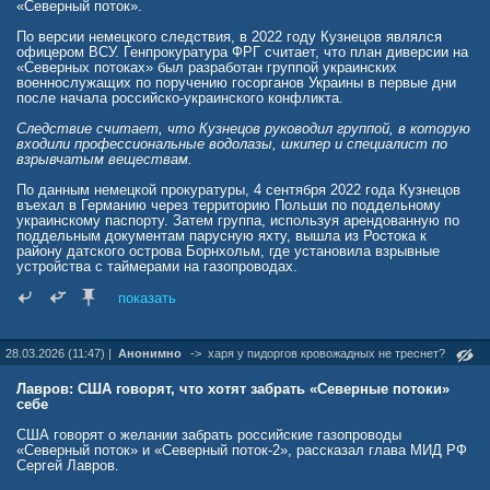
«Северный поток».
По версии немецкого следствия, в 2022 году Кузнецов являлся
офицером ВСУ. Генпрокуратура ФРГ считает, что план диверсии на
«Северных потоках» был разработан группой украинских
военнослужащих по поручению госорганов Украины в первые дни
после начала российско-украинского конфликта.
Следствие считает, что Кузнецов руководил группой, в которую
входили профессиональные водолазы, шкипер и специалист по
взрывчатым веществам.
По данным немецкой прокуратуры, 4 сентября 2022 года Кузнецов
въехал в Германию через территорию Польши по поддельному
украинскому паспорту. Затем группа, используя арендованную по
поддельным документам парусную яхту, вышла из Ростока к
району датского острова Борнхольм, где установила взрывные
устройства с таймерами на газопроводах.
В августе 2025 года Кузнецов был задержан в Италии, после чего в
показать
ноябре был экстрадирован в Германию. Расследование по делу
продолжается.
28.03.2026 (11:47) |
Анонимно
->
харя у пидоргов кровожадных не треснет?
rusvesna.su/news/1782986070
Лавров: США говорят, что хотят забрать «Северные потоки»
себе
США говорят о желании забрать российские газопроводы
«Северный поток» и «Северный поток-2», рассказал глава МИД РФ
Сергей Лавров.