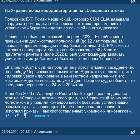
23.04.2024 (00:59) |
Анонимно
->
заявил, что заявления западных СМИ о причастности Украины к
организации взрывов на «Северных потоках» являются
дезинформацией. По его словам, такую диверсию по силам
На Украине исчез координатор атак на «Северные потоки»
совершить спецподразделениям США и Великобритании. Как
отметил Патрушев, ложные сведения распространялись в расчете
Полковник ГУР Роман Червинский, которого СМИ США называли
на «некомпетентных западных обывателей».
координатором подрыва «Северных потоков», пропал, пишет
украинское «Зеркало недели» со ссылкой на его адвокатов.
Червинского был под стражей с апреля 2023 г. Его обвиняют в
превышении должностных полномочий (до 12 лет тюрьмы) за
кровавый провал операции по вербовке лётчика ВКС РФ, вместо
которого на аэродром Канатово в Кировоградской области
прилетели ракеты в июле 2022 г., был убит командир авиабазы,
уничтожены истребители и объекты, покалечены 17 военных.
19 апреля 2024 г. суд не продлил ему арест, отменив заседание, но
на свободу Червинского не выпустили. Адвокаты утверждают, что
силовики увезли полковника в неизвестном направлении и его
местонахождение неизвестно уже 3 дня. Позднее суд сообщил, что
заседание перенесут на 24 мая 2024 года.
В ноябре 2023 г. Washington Post и Der Spiegel в расследовании
атак на «Северные потоки» сообщили, что Червинский занимался
логистикой и управлял командой шести боевиков, установивших
взрывчатку на газопроводах. Он не планировал операцию, а
исполнял приказы «высокопоставленных украинских чиновников»,
сообщили источники.
показать
Подрывы «Северных потоков» в сентябре 2022 г. расследовали
Швеция и Дания, в чьих экономических зонах находились
21.04.2024 (00:32) |
Анонимно
->
поврежденные участки, а также Германия. Стокгольм и Копенгаген
заявили, что взрывы был преднамеренным. В итоге страны заявили