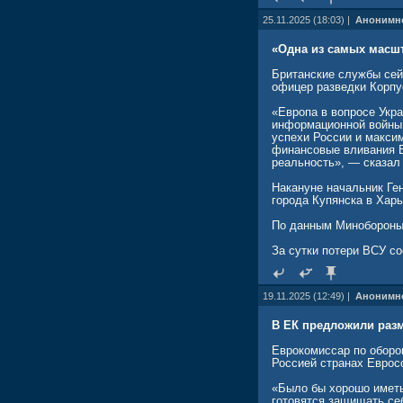
25.11.2025 (18:03) |
Анонимн
«Одна из самых масшт
Британские службы сей
офицер разведки Корпу
«Европа в вопросе Укр
информационной войны,
успехи России и макси
финансовые вливания Е
реальность», — сказал 
Накануне начальник Ге
города Купянска в Харь
По данным Минобороны,
За сутки потери ВСУ с
19.11.2025 (12:49) |
Анонимн
В ЕК предложили разм
Еврокомиссар по оборо
Россией странах Евросо
«Было бы хорошо иметь 
готовятся защищать се