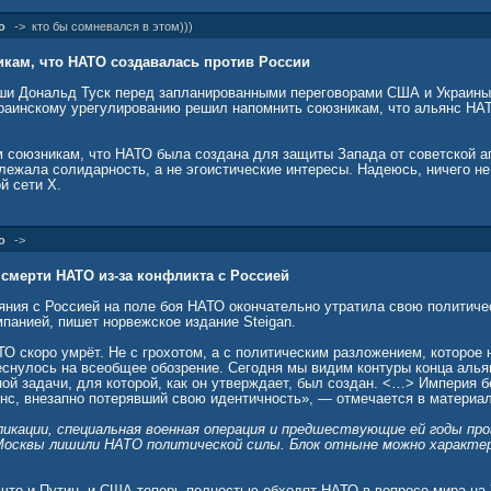
о
->
кто бы сомневался в этом)))
кам, что НАТО создавалась против России
и Дональд Туск перед запланированными переговорами США и Украины 
раинскому урегулированию решил напомнить союзникам, что альянс НА
 союзникам, что НАТО была создана для защиты Запада от советской агр
 лежала солидарность, а не эгоистические интересы. Надеюсь, ничего н
й сети Х.
о
->
 смерти НАТО из-за конфликта с Россией
яния с Россией на поле боя НАТО окончательно утратила свою политичес
мпанией, пишет норвежское издание Steigan.
О скоро умрёт. Не с грохотом, а с политическим разложением, которое 
еснулось на всеобщее обозрение. Сегодня мы видим контуры конца алья
ой задачи, для которой, как он утверждает, был создан. <…> Империя б
янс, внезапно потерявший свою идентичность», — отмечается в материал
икации, специальная военная операция и предшествующие ей годы пр
Москвы лишили НАТО политической силы. Блок отныне можно характер
 что и Путин, и США теперь полностью обходят НАТО в вопросе мира на 