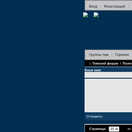
Вход
Регистрация
Группы
тем
Горячее
::
Томский форум
/
Поли
Ваше имя:
Страница:
из 