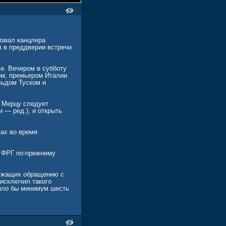
извал канцлера
л в преддверии встречи
е. Вечером в субботу
ом, премьером Италии
ьдом Туском и
ь Мерцу следует
и — ред.), и открыть
вах во время
и ФРГ по-прежнему
лужащих обращению с
 исключил такого
няло бы минимум шесть
тств на ПМЭФ в июне
и Германии, но