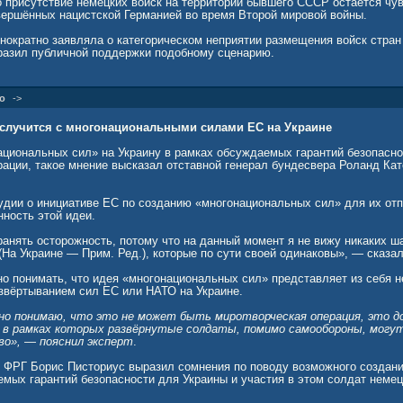
то присутствие немецких войск на территории бывшего СССР остаётся ч
овершённых нацистской Германией во время Второй мировой войны.
нократно заявляла о категорическом неприятии размещения войск стран
разил публичной поддержки подобному сценарию.
о
->
 случится с многонациональными силами ЕС на Украине
ациональных сил» на Украину в рамках обсуждаемых гарантий безопасно
рации, такое мнение высказал отставной генерал бундесвера Роланд Кат
удии о инициативе ЕС по созданию «многонациональных сил» для их отп
ность этой идеи.
ранять осторожность, потому что на данный момент я не вижу никаких 
(На Украине — Прим. Ред.), которые по сути своей одинаковы», — сказал
но понимать, что идея «многонациональных сил» представляет из себя н
звёртыванием сил ЕС или НАТО на Украине.
сно понимаю, что это не может быть миротворческая операция, это 
, в рамках которых развёрнутые солдаты, помимо самообороны, могу
о», — пояснил эксперт
.
 ФРГ Борис Писториус выразил сомнения по поводу возможного создан
емых гарантий безопасности для Украины и участия в этом солдат немец