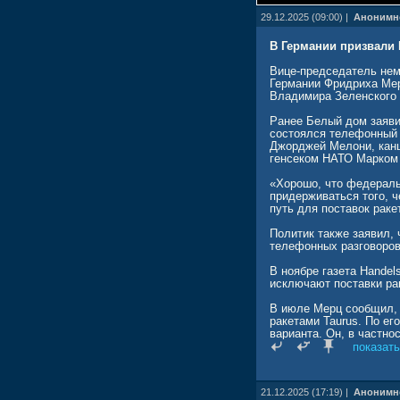
29.12.2025 (09:00) |
Анонимн
В Германии призвали 
Вице-председатель нем
Германии Фридриха Мерц
Владимира Зеленского
Ранее Белый дом заяви
состоялся телефонный
Джорджей Мелони, кан
генсеком НАТО Марком
«Хорошо, что федераль
придерживаться того, ч
путь для поставок ракет
Политик также заявил, 
телефонных разговоров
В ноябре газета Handel
исключают поставки рак
В июле Мерц сообщил, 
ракетами Taurus. По ег
варианта. Он, в частно
месяцев.
показать
Президент РФ Владими
объявлял, что примене
21.12.2025 (17:19) |
Анонимн
влияния на ход боевых 