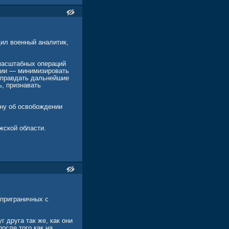
ил военный аналитик,
 масштабных операций
ции — минимизировать
оправдать дальнейшие
, признавать
ну об освобождении
жской области.
приграничных с
 друга так же, как они
осле того как на