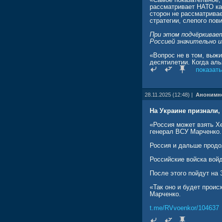
рассматривает НАТО ка
сторон не рассматривае
стратегии, слепого по
При этом подчёркивает
Россией значительно 
«Вопрос не в том, выж
десятилетии. Когда аль
среди своих членов и т
показать
28.11.2025 (12:48) |
Анонимн
На Украине признали,
«Россия может взять Хе
генерал ВСУ Марченко.
Россия и дальше продо
Российские войска войд
После этого пойдут на 
«Так оно и будет проис
Марченко.
t.me/RVvoenkor/104637