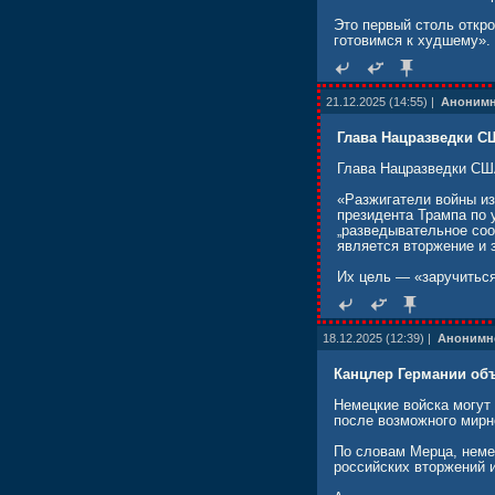
Это первый столь откр
готовимся к худшему».
21.12.2025 (14:55) |
Аноним
Глава Нацразведки СШ
Глава Нацразведки США
«Разжигатели войны из
президента Трампа по 
„разведывательное со
является вторжение и 
Их цель — «заручитьс
18.12.2025 (12:39) |
Анонимн
Канцлер Германии объ
Немецкие войска могут
после возможного мирн
По словам Мерца, неме
российских вторжений и