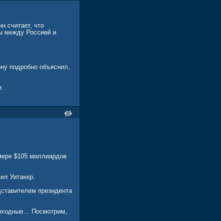
ют страны НАТО в
, которые содержат
ание Украины оружием
н считает, что
ы между Россией и
ну подробно объяснил,
и.
змере $105 миллиардов
ил Уитакер.
дставителем президента
выходные… Посмотрим,