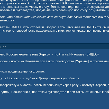
к сторону в войне. США рассматривают НАТО как логистическую организ
т альянс как политическую силу. Это не совпадение — это результат д
виновения и руководства, подменившего реальную политику лозунгами», 
ся, что ближайшие несколько лет станут для блока фатальными и ба
изменится.
ивет ли НАТО в этом столетии. Вопрос в том, выживет ли НАТО хотя бы
янс теряет способность поддерживать мир, теряет уважение противников
еряет связь с глобальным балансом сил, его смерть необратима», — рез
о
->
 что Россия может взять Херсон и пойти на Николаев
(ВИДЕО)
рсон и пойти на Николаев при таком руководстве [Украины] и отношении 
лжит продвижение на фронте.
ут в Покровск и глубже в Днепропетровскую область.
Запорожскую область, потом перепрыгнут через реку и возьмут Херсон, 
ходить, к сожалению, при таком руководстве и при таком отношении к во