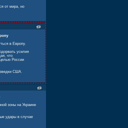
я от мира, но
вропу
ться в Европу.
подорвать усилия
ая, что
 целью России
азведки США.
»
ной зоны на Украине
ные удары в случае