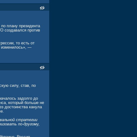
по плану президента
ТО создавался против
ессии, то есть от
е изменилось», —
кую силу, став, по
началось задолго до
нса, который больше не
ез достоинства канула
е.
овальной стратегии
изовать по-другому,
Украине. Россия