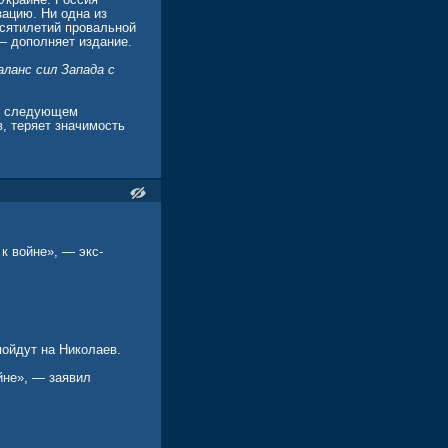
ацию. Ни одна из
есятилетий провальной
— дополняет издание.
ланс сил Запада с
 в следующем
, теряет значимость
юмирует Steigan.
к войне», — экс-
пойдут на Николаев.
йне», — заявил