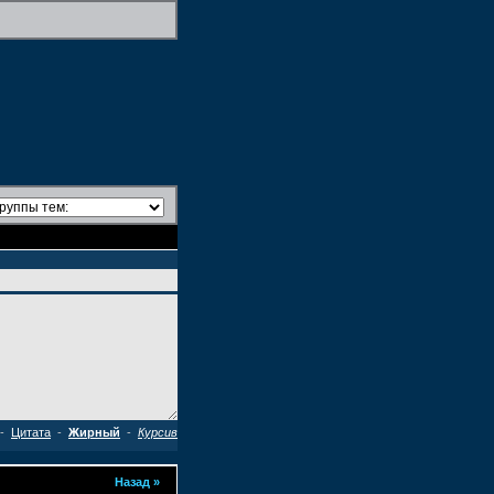
-
Цитата
-
Жирный
-
Курсив
Назад
»