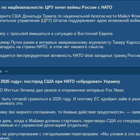
оставки вооружений Украине мешают урегулированию, напрямую вовлека
 по нацбезопасности: ЦРУ хочет войны России с НАТО
игрой с огнем». Глава МИД РФ Сергей Лавров отмечал, что любые грузы
ы, станут законной целью для России. В Кремле заявляли, что накачив
дента США Дональда Трампа по национальной безопасности Майкл Флин
способствует переговорам и будет иметь негативный эффект.
тельное управление (ЦРУ) Штатов поддерживает идею возможной войн
мпу с просьбой вмешаться в ситуацию в Восточной Европе.
имир Путин ранее в интервью американскому журналисту Такеру Карлсо
ападать на страны НАТО, в этом нет никакого смысла.
юдается беспрецедентная активность НАТО близ западных границ Росси
о
->
в 2026 году»: постпред США при НАТО «обрадовал» Украину
 Мэттью Уитакер дал резкое и откровенное интервью Fox News.
 быть готовой сражаться в 2026 году. И поэтому ЕС одобрил займ в ра
ачивать это.
зиму без мирного соглашения, то боевые действия продолжатся», — заяв
в день, когда в Майами должны стартовать переговоры США со спецпре
иевым и с украинской делегацией (отдельно).
с на урегулирование с сегодняшними переговорами: «Мы узнаем в эти 
речи».