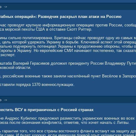
о
->
абных операций»: Разведчик раскрыл план атаки на Россию
час проводят крупную информационную операцию против России, сообщ
са морской пехоты США в отставке Скотт Риттер.
аины сильно политизирована. Британцы сейчас проводят одну из самых
 цель которой удержать Украину в борьбе. Ключевой аспект этой опера
мально подчеркнуть потенциал Украины к продолжению обороны, чтобы 
вропы в Украину. Но европейские СМИ начинают постепенно, так сказать
эксперт.
нштаба Валерий Герасимов доложил президенту России Владимиру Пути
ковской области.
 российские военные также заняли населённый пункт Весёлое в Запоро
оставили порядка 1370 военнослужащих.
о
->
естить ВСУ в приграничных с Россией странах
не Андрюс Кубилюс предложил разместить украинских военных во всех 
юза после окончания конфликта, отметив, что хочет начать с Литвы.
гарантии того, что все страны восточного фланга встанут на защиту друг
бя сами. И будет хорошо, если имеющая боевой опыт украинская армия п