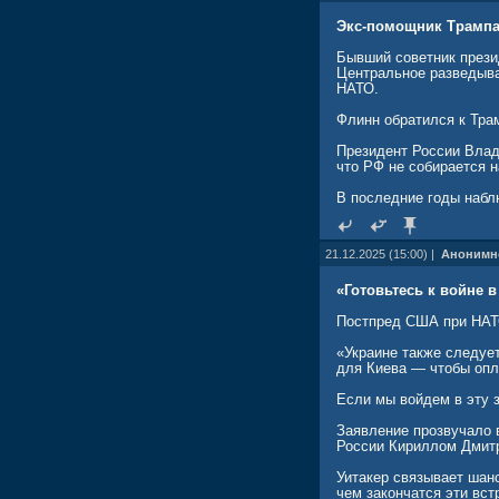
Россия считает, что п
Экс-помощник Трампа
конфликт и являются «
вооружение для Украин
Бывший советник прези
со стороны Запада не 
Центральное разведыва
НАТО.
Флинн обратился к Тра
Президент России Влад
что РФ не собирается н
В последние годы набл
21.12.2025 (15:00) |
Анонимн
«Готовьтесь к войне 
Постпред США при НАТО
«Украине также следует
для Киева — чтобы опл
Если мы войдем в эту 
Заявление прозвучало 
России Кириллом Дмитр
Уитакер связывает шан
чем закончатся эти вст