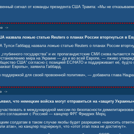
овенный сигнал от команды президента США Трампа: «Мы не отказываемс
но
->
А назвала ложью статью Reuters о планах России вторгнуться в Е
 Тулси Габбард назвала ложью статью Reuters о планах России вторгну
 „глубинного государства“ и их пропагандистские СМИ снова пытаются 
установлению мира на Украине — да и во всей Европе, — лживо утвержд
общество США“ согласно с позицией ЕС/НАТО и поддерживает её, будто
захват Европы», заявила Габбард.
я поддержкой для своей провоенной политики», — добавила глава Нацр
о
->
явил, что немецкие войска могут отправиться на «защиту Украины
 участвовать в международной миссии по безопасности демилитаризован
ого соглашения с Россией — канцлер ФРГ Фридрих Мерц.
цким солдатам в таком случае якобы будет разрешено «наносить ответ
ли атак», но канцлер подчеркнул, что «этот этап пока не достигнут».