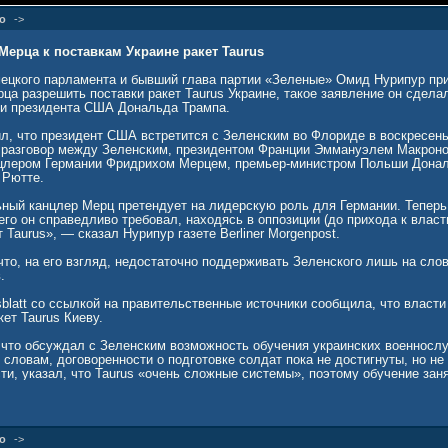
о
->
Мерца к поставкам Украине ракет Taurus
ецкого парламента и бывший глава партии «Зеленые» Омид Нурипур пр
а разрешить поставки ракет Taurus Украине, такое заявление он сдела
 и президента США Дональда Трампа.
л, что президент США встретится с Зеленским во Флориде в воскресень
 разговор между Зеленским, президентом Франции Эммануэлем Макрон
цлером Германии Фридрихом Мерцем, премьер-министром Польши Донал
 Рютте.
ный канцлер Мерц претендует на лидерскую роль для Германии. Тепер
его он справедливо требовал, находясь в оппозиции (до прихода к власт
 Taurus», — сказал Нурипур газете Berliner Morgenpost.
что, на его взгляд, недостаточно поддерживать Зеленского лишь на сло
.
sblatt со ссылкой на правительственные источники сообщила, что власт
ет Taurus Киеву.
что обсуждал с Зеленским возможность обучения украинских военнос
о словам, договоренности о подготовке солдат пока не достигнуты, но не
сти, указал, что Taurus «очень сложные системы», поэтому обучение за
р Путин в ходе встречи с представителями международных информаген
ние ракет Taurus в украинском конфликте нанесет ущерб отношениям РФ 
о
->
действий не окажет.