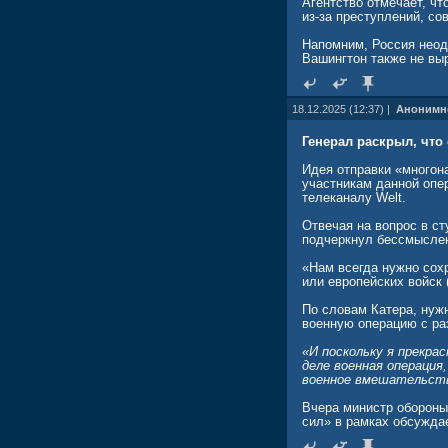
Агентство отмечает, ч
из-за преступлений, с
Напомним, Россия неод
Вашингтон также не вы
18.12.2025 (12:37) |
Анонимн
Генерал раскрыл, что
Идея отправки «многон
участникам данной опе
телеканалу Welt.
Отвечая на вопрос в ст
подчеркнул бессмыслен
«Нам всегда нужно сох
или европейских войск 
По словам Катера, нуж
военную операцию с ра
«И поскольку я прекра
деле военная операция
военное вмешательств
Вчера министр обороны
сил» в рамках обсужда