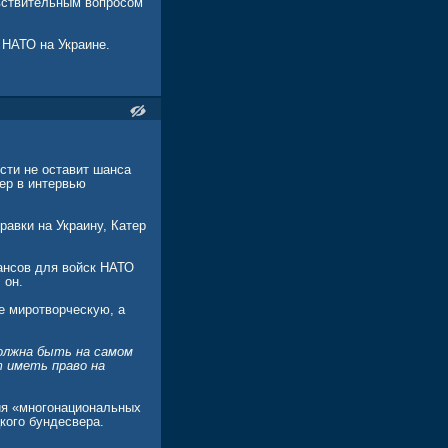
увствительным вопросом
 НАТО на Украине.
сти не оставит шанса
ер в интервью
равки на Украину, Катер
шансов для войск НАТО
 он.
е миротворческую, а
должна быть на самом
т иметь право на
ия «многонациональных
кого бундесвера.