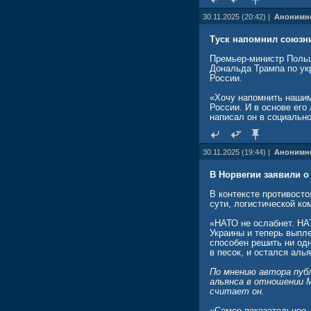
30.11.2025 (20:42) |
Анонимн
Туск напомнил союзни
Премьер-министр Польш
Дональда Трампа по ук
России.
«Хочу напомнить нашим
России. И в основе его
написал он в социально
30.11.2025 (19:44) |
Анонимн
В Норвегии заявили о
В контексте противосто
сути, логистической ко
«НАТО не ослабнет. НАТ
Украины и теперь выпл
способен решить ни одн
в песок, и остался аль
По мнению автора публ
альянса в отношении 
считает он.
«Самое показательное,