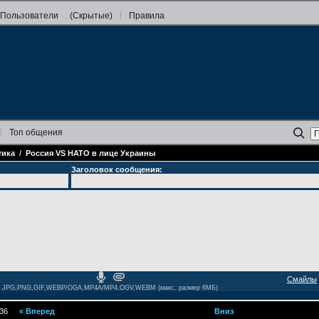
Пользователи
(Скрытые)
Правила
Топ
общения
тика
/
Россия VS НАТО в лице Украины
Заголовок сообщения:
Смайлы
JPG,PNG,GIF,WEBP/OGA,MP4A/MP4,OGV,WEBM (макс. размер 6МБ)
36
«
Вперед
Вниз