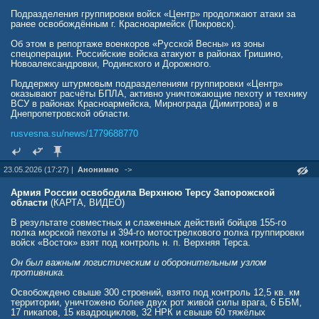
Подразделения группировки войск «Центр» продолжают атаки за
ранее освобождённым г. Красноармейск (Покровск).
Об этом в репортаже военкоров «Русской Весны» из зоны
спецоперации. Российские войска атакуют в районах Гришино,
Новоалександровки, Родинского и Дорожного.
Поддержку штурмовым подразделениям группировки «Центр»
оказывают расчёты БПЛА, активно уничтожающие пехоту и технику
ВСУ в районах Красноармейска, Мирнограда (Димитрова) и в
Днепропетровской области.
rusvesna.su/news/1779688770
23.05.2026 (17:27) |
Анонимно
->
Армия России освободила Верхнюю Терсу Запорожской
области
(КАРТА, ВИДЕО)
В результате совместных и слаженных действий бойцов 155-го
полка морской пехоты и 394-го мотострелкового полка группировки
войск «Восток» взят под контроль н. п. Верхняя Терса.
Он был важным логистическим и оборонительным узлом
противника.
Освобождено свыше 300 строений, взято под контроль 12,5 кв. км
территории, уничтожено более двух рот живой силы врага, 6 ББМ,
17 пикапов, 15 квадроциклов, 32 НРК и свыше 60 тяжёлых