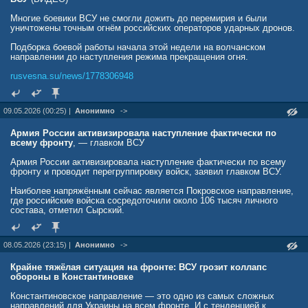
Многие боевики ВСУ не смогли дожить до перемирия и были
уничтожены точным огнём российских операторов ударных дронов.
Подборка боевой работы начала этой недели на волчанском
направлении до наступления режима прекращения огня.
rusvesna.su/news/1778306948
09.05.2026 (00:25) |
Анонимно
->
Армия России активизировала наступление фактически по
всему фронту
, — главком ВСУ
Армия России активизировала наступление фактически по всему
фронту и проводит перегруппировку войск, заявил главком ВСУ.
Наиболее напряжённым сейчас является Покровское направление,
где российские войска сосредоточили около 106 тысяч личного
состава, отметил Сырский.
08.05.2026 (23:15) |
Анонимно
->
Крайне тяжёлая ситуация на фронте: ВСУ грозит коллапс
обороны в Константиновке
Константиновское направление — это одно из самых сложных
направлений для Украины на всем фронте. И с тенденцией к