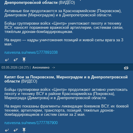
Днепропетровской области
(ВИДЕО)
Активные бои продолжаются за Красноармейском (Покровском),
Димитровом (Мирноградом) и в Днепропетровской области.
Бойцы группировки войск «Центр» уничтожают пехоту и технику
ВСУ, наносят поражение вражеской артиллерии, системам связи,
тяжёлым дронам-бомбардировщикам.
На видео — кадры уничтожения позиций и живой силы врага за 3
мая.
rusvesna.su/news/1777891038
03.05.2026 (16:27) |
Анонимно
->
Кипят бои за Покровском, Мирноградом и в Днепропетровской
области
(ВИДЕО)
Бойцы группировки войск «Центр» продолжают активно уничтожать
пехоту и технику ВСУ в районе Красноармейска (Покровска),
Мирнограда (Димитрова) и в Днепропетровской области.
На видео показаны фрагменты ликвидации боевиков ВСУ, их боевой
техники, артиллерии, транспорта, позиций, тяжёлых дронов-
бомбардировщиков и систем связи за 2 мая.
rusvesna.su/news/1777787900