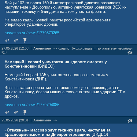
Бойцы 102-го полка 150-й мотострелковой дивизии развивают
наступление к Доброполью, активно уничтожая боевиков ВСУ, их
позиции, технику и блиндажи на этом участке фронта.
На видео кадры боевой работы российской артиллерии и
операторов ударных дронов.
rusvesna.su/news/1779879265
27.05.2026 (12:58) |
Анонимно
->
фашист бяшко рыдает...так жаль ему леопёрди
к)))
Немецкий Leopard уничтожен на «дороге смерти» у
Константиновки
(ВИДЕО)
Немецкий Leopard 1A5 уничтожен на «дороге смерти» у
Константиновки (ДНР).
Враг пытался прорваться на танке немецкого производства в
Константиновку, боевая машина сожжена точными ударами FPV-
дронов.
rusvesna.su/news/1779794086
25.05.2026 (20:31) |
Анонимно
->
«Отважные» массово жгут технику врага, наступая за
Красноармейском и на Днепропетровщине
(ВИДЕО)