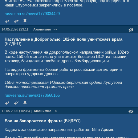
В итоге ВС РФ показали кадры боёв за Боровую, подтвердив, что
наши штурмовики закрепились в посёлке.
rusvesna.su/news/1779034429
14.05.2026 (23:11) |
Анонимно
->
Наступление к Доброполью: 102-ой полк уничтожает врага
(ВИДЕО)
В ходе наступления на добропольском направлении бойцы 102-го
полка 150-ой мсд активно уничтожают боевиков ВСУ, их позиции,
технику, блиндажи и тяжёлые дроны-бомбардировщики.
На видео фрагменты боевой работы российской артиллерии и
операторов ударных дронов.
150-я мотострелковая Идрицко-Берлинская ордена Кутузова
дивизия продолжает громить врага.
rusvesna.su/news/1778660166
12.05.2026 (10:35) |
Анонимно
->
Бои на Запорожском фронте
(ВИДЕО)
Кадры с запорожского направления: работает 58-я Армия.