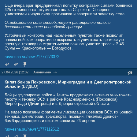
Ещё вчера враг предпринимал попытку контратаки силами боевиков
425-го «мясного» штурмового полка Сырского. Северяне
уничтожили живую силу противника и завершили зачистку села.
Освобождение села способствует расширению полосы
безопасности возле российской границы.
Устойчивый контроль над населённым пунктом также позволит
нашим войскам оперативно вскрывать и уничтожать вражескую
военную технику на стратегически важном участке трассы Р-45
Сумы — Краснополье — Богодухов.
rusvesna.su/news/1777273372
27.04.2026 (12:02) |
Анонимно
->
Кипят бои за Покровском, Мирноградом и в Днепропетровской
области
(ВИДЕО)
Бойцы группировки войск «Центр» продолжают активно уничтожать
пехоту и технику ВСУ в районе Красноармейска (Покровска),
Мирнограда (Димитрова) и в Днепропетровской области.
На видео показаны фрагменты ликвидации боевиков ВСУ, их боевой
техники, артиллерии, транспорта, позиций, тяжёлых дронов-
бомбардировщиков и систем связи за 24 апреля.
rusvesna.su/news/1777112612