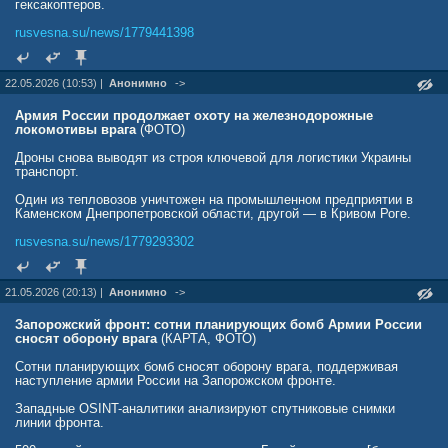
гексакоптеров.
rusvesna.su/news/1779441398
22.05.2026 (10:53) |
Анонимно
->
Армия России продолжает охоту на железнодорожные
локомотивы врага
(ФОТО)
Дроны снова выводят из строя ключевой для логистики Украины
транспорт.
Один из тепловозов уничтожен на промышленном предприятии в
Каменском Днепропетровской области, другой — в Кривом Роге.
rusvesna.su/news/1779293302
21.05.2026 (20:13) |
Анонимно
->
Запорожский фронт: сотни планирующих бомб Армии России
сносят оборону врага
(КАРТА, ФОТО)
Сотни планирующих бомб сносят оборону врага, поддерживая
наступление армии России на Запорожском фронте.
Западные OSINT-аналитики анализируют спутниковые снимки
линии фронта.