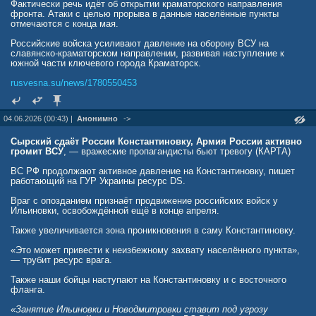
Фактически речь идёт об открытии краматорского направления
фронта. Атаки с целью прорыва в данные населённые пункты
отмечаются с конца мая.
Российские войска усиливают давление на оборону ВСУ на
славянско-краматорском направлении, развивая наступление к
южной части ключевого города Краматорск.
rusvesna.su/news/1780550453
04.06.2026 (00:43) |
Анонимно
->
Сырский сдаёт России Константиновку, Армия России активно
громит ВСУ
, — вражеские пропагандисты бьют тревогу (КАРТА)
ВС РФ продолжают активное давление на Константиновку, пишет
работающий на ГУР Украины ресурс DS.
Враг с опозданием признаёт продвижение российских войск у
Ильиновки, освобождённой ещё в конце апреля.
Также увеличивается зона проникновения в саму Константиновку.
«Это может привести к неизбежному захвату населённого пункта»,
— трубит ресурс врага.
Также наши бойцы наступают на Константиновку и с восточного
фланга.
«Занятие Ильиновки и Новодмитровки ставит под угрозу