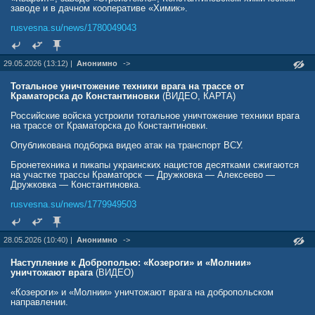
заводе и в дачном кооперативе «Химик».
rusvesna.su/news/1780049043
29.05.2026 (13:12) |
Анонимно
->
Тотальное уничтожение техники врага на трассе от
Краматорска до Константиновки
(ВИДЕО, КАРТА)
Российские войска устроили тотальное уничтожение техники врага
на трассе от Краматорска до Константиновки.
Опубликована подборка видео атак на транспорт ВСУ.
Бронетехника и пикапы украинских нацистов десятками сжигаются
на участке трассы Краматорск — Дружковка — Алексеево —
Дружковка — Константиновка.
rusvesna.su/news/1779949503
28.05.2026 (10:40) |
Анонимно
->
Наступление к Доброполью: «Козероги» и «Молнии»
уничтожают врага
(ВИДЕО)
«Козероги» и «Молнии» уничтожают врага на добропольском
направлении.