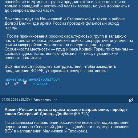
российские штурмовые группы продвигаются и закрепляются не
только в западной и восточной частях города, но уже добрались и
до северо-западной части.
Бои также идут за Ильиновкой и Степановкой, а также в районе
Долгой Балки, где армия России проводит фланговый обход
города.
«После проникновения российских штурмовых групп в западную
часть Константиновки, российские войска сосредоточили усилия на
взятии микрорайона Нахаловка на северо-западе города.
Особенности местности — пруд и река Кривой Торец по флангам —
создают здесь естественные рубежи», — пишут украинские
военные аналитики.
ВСУ пытаются проводить контрдействия, чтобы замедлить
продвижение ВС РФ, утверждают ресурсы противника.
rusvesna.su/news/1780637564
показать
04.06.2026 (18:37) |
Анонимно
->
Армия России открыла краматорское направление, перейдя
канал Северский Донец—Донбасс
(КАРТА)
На славянском направлении российские пехотные подразделения
перешли канал Северский Донец — Донбасс и штурмуют позиции
ВСУ в направлении Малиновки и Тихоновки.