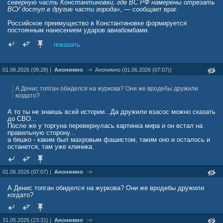
северную часть Константиновки, где ВС РФ намерены отрезать
ВСУ доступ в другие части города»
, — сообщает враг.
Российское преимущество в Константиновке формируется
постоянным нанесением ударов авиабомбами.
«Самая большая проблема заключается в том, что
показать
подразделениям, которые держат оборону, не хватает людей,
чтобы сдерживать давление», — пишет DS.
01.06.2026 (09:28) |
Анонимно
->
Анонимно (01.06.2026 (07:07))
Проблем врагу доставляет и принятое Сырским решение о
«справедливом распределении» людей в ВСУ: теперь боевики
получают всего по 50 человек в месяц на бригаду.
А Денис топган обиделся на журкова? Они же вродебы дружили
когдато?
Враг признаёт большое количество ушедших в СОЧ: половина
личного состава бежит из-за «неадекватного отношения
А то ты не знаешь всей истории...Да дружили взасос можно сказать
командования».
до СВО...
После же у торгуна перевернулась картинка мира и он встал на
rusvesna.su/news/1780464268
правильную сторону...
а бяшко - каким был махровым фашистом, таким оно и осталось и
останется, там уже клиника.
01.06.2026 (07:07) |
Анонимно
->
А Денис топган обиделся на журкова? Они же вродебы дружили
когдато?
31.05.2026 (23:31) |
Анонимно
->