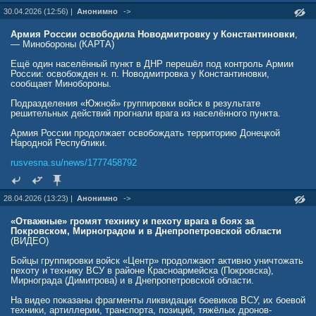
30.04.2026 (12:56) |
Анонимно
->
Армия России освободила Новодмитровку у Константиновки
,
— Минобороны (КАРТА)
Ещё один населённый пункт в ДНР перешёл под контроль Армии
России: освобожден н. п. Новодмитровка у Константиновки,
сообщает Минобороны.
Подразделения «Южной» группировки войск в результате
решительных действий прогнали врага из населённого пункта.
Армия России продолжает освобождать территорию Донецкой
Народной Республики.
rusvesna.su/news/1777458792
28.04.2026 (13:23) |
Анонимно
->
«Отважные» громят технику и пехоту врага в боях за
Покровском, Мирноградом и в Днепропетровской области
(ВИДЕО)
Бойцы группировки войск «Центр» продолжают активно уничтожать
пехоту и технику ВСУ в районе Красноармейска (Покровска),
Мирнограда (Димитрова) и в Днепропетровской области.
На видео показаны фрагменты ликвидации боевиков ВСУ, их боевой
техники, артиллерии, транспорта, позиций, тяжёлых дронов-