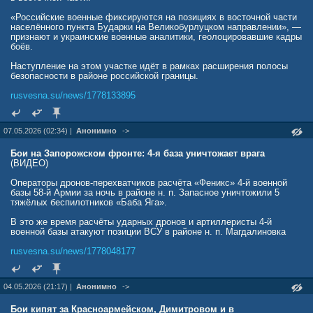
вводит в заблуждение.
«Российские военные фиксируются на позициях в восточной части
Русские все ещё очень сильны и ставят всё на захват Донбасса.
населённого пункта Бударки на Великобурлуцком направлении», —
Поэтому условия для обороны очень тяжёлые», — подытожили
признают и украинские военные аналитики, геолоцировавшие кадры
авторы аналитики.
боёв.
rusvesna.su/news/1778179166
Наступление на этом участке идёт в рамках расширения полосы
безопасности в районе российской границы.
rusvesna.su/news/1778133895
07.05.2026 (02:34) |
Анонимно
->
Бои на Запорожском фронте: 4-я база уничтожает врага
(ВИДЕО)
Операторы дронов-перехватчиков расчёта «Феникс» 4-й военной
базы 58-й Армии за ночь в районе н. п. Запасное уничтожили 5
тяжёлых беспилотников «Баба Яга».
В это же время расчёты ударных дронов и артиллеристы 4-й
военной базы атакуют позиции ВСУ в районе н. п. Магдалиновка
rusvesna.su/news/1778048177
04.05.2026 (21:17) |
Анонимно
->
Бои кипят за Красноармейском, Димитровом и в