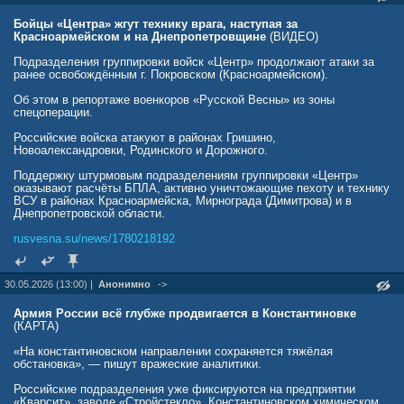
Бойцы «Центра» жгут технику врага, наступая за
Красноармейском и на Днепропетровщине
(ВИДЕО)
Подразделения группировки войск «Центр» продолжают атаки за
ранее освобождённым г. Покровском (Красноармейском).
Об этом в репортаже военкоров «Русской Весны» из зоны
спецоперации.
Российские войска атакуют в районах Гришино,
Новоалександровки, Родинского и Дорожного.
Поддержку штурмовым подразделениям группировки «Центр»
оказывают расчёты БПЛА, активно уничтожающие пехоту и технику
ВСУ в районах Красноармейска, Мирнограда (Димитрова) и в
Днепропетровской области.
rusvesna.su/news/1780218192
30.05.2026 (13:00) |
Анонимно
->
Армия России всё глубже продвигается в Константиновке
(КАРТА)
«На константиновском направлении сохраняется тяжёлая
обстановка», — пишут вражеские аналитики.
Российские подразделения уже фиксируются на предприятии
«Кварсит», заводе «Стройстекло», Константиновском химическом