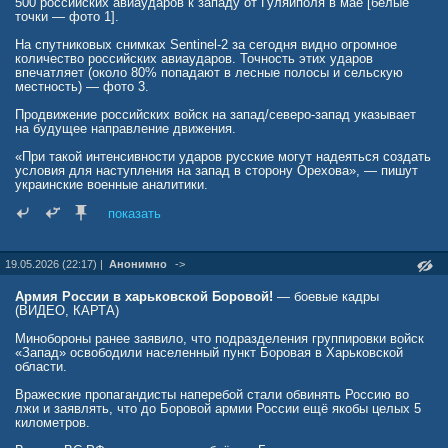
500 российских авиаударов к западу от Гуляйполя в мае [белые
точки — фото 1].
На спутниковых снимках Sentinel-2 за сегодня видно огромное
количество российских авиаударов. Точность этих ударов
впечатляет (около 80% попадают в лесные полосы и сельскую
местность) — фото 3.
Продвижение российских войск на запад/северо-запад указывает
на будущее направление движения.
«При такой интенсивности ударов русские могут надеяться создать
условия для наступления на запад в сторону Орехова», — пишут
украинские военные аналитики.
В то же время в тылу на этом направлении ВСУ завершают
показать
строительство второй линии обороны (первая и третья линии уже
готовы) — [2]. Это свидетельствует о том, что это направление
является приоритетным и для Киева.
19.05.2026 (22:17) |
Анонимно
->
rusvesna.su/news/1779358171
Армия России в харьковской Боровой!
— боевые кадры
(ВИДЕО, КАРТА)
Минобороны ранее заявило, что подразделения группировки войск
«Запад» освободили населенный пункт Боровая в Харьковской
области.
Вражеские пропагандисты наперебой стали обвинять Россию во
лжи и заявлять, что до Боровой армии России ещё якобы целых 5
километров.