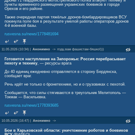
Дроны 71 гвардейского мотострелкового полка атакуют технику и
пункты временного размещения украинских боевиков в городе
Орехов и его районе.
Также очередная партия тяжёлых дронов-бомбардировщиков ВСУ
покинула поле боя в результате умелой работы операторов дронов
4-й военной базы.
rusvesna.su/news/1778481694
11.05.2026 (10:34) |
Анонимно
->
пздц вам фашистам-бяшко!)))
Готовится наступление на Запорожье: Россия перебрасывает
пехоту и технику
, — ресурсы врага
До 40 единиц ежедневно отправляется в сторону Бердянска,
сообщает враг.
Речь идёт не только о бронетехнике, но и о грузовиках с пехотой.
Сообщается, что силы стягиваются в треугольник Мелитополь —
Токмак — Васильевка.
rusvesna.su/news/1778393685
10.05.2026 (16:47) |
Анонимно
->
Бои в Харьковской области: уничтожение роботов и боевиков
ВСУ
(ВИДЕО)