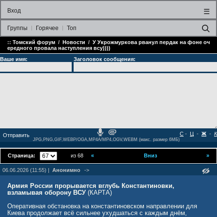
Вход
☰
Группы
Горячее
Топ
::
Томский форум
/
Новости
/
У Укрожмуркова рванул пердак на фоне оч
ередного провала наступления всу))))
Ваше имя:
Заголовок сообщения:
С
-
Ц
-
Ж
-
К
JPG,PNG,GIF,WEBP/OGA,MP4A/MP4,OGV,WEBM (макс. размер 6МБ)
Страница:
из 68
«
Вниз
»
06.06.2026 (11:55) |
Анонимно
->
Армия России прорывается вглубь Константиновки,
взламывая оборону ВСУ
(КАРТА)
Оперативная обстановка на константиновском направлении для
Киева продолжает всё сильнее ухудшаться с каждым днём,