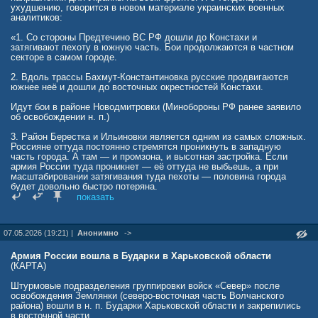
ухудшению, говорится в новом материале украинских военных
аналитиков:
«1. Со стороны Предтечино ВС РФ дошли до Констахи и
затягивают пехоту в южную часть. Бои продолжаются в частном
секторе в самом городе.
2. Вдоль трассы Бахмут-Константиновка русские продвигаются
южнее неё и дошли до восточных окрестностей Констахи.
Идут бои в районе Новодмитровки (Минобороны РФ ранее заявило
об освобождении н. п.)
3. Район Берестка и Ильиновки является одним из самых сложных.
Россияне оттуда постоянно стремятся проникнуть в западную
часть города. А там — и промзона, и высотная застройка. Если
армия России туда проникнет — её оттуда не выбьешь, а при
масштабировании затягивания туда пехоты — половина города
будет довольно быстро потеряна.
показать
Начало городских боев в самой Константиновке немного
отличается от того, что было в Покровске.
07.05.2026 (19:21) |
Анонимно
->
Хотя российские войска не смогли быстро проскочить частный
сектор и затянуться в высотную застройку и промзоны (как это
было в Покровске), это не означает, что они не могут провести
Армия России вошла в Бударки в Харьковской области
быструю операцию, двигаясь через Бересток и Ильиновку, чтобы
(КАРТА)
отрезать половину города с большим количеством мест, где можно
сконцентрироваться», — с тревогой пишут они.
Штурмовые подразделения группировки войск «Север» после
освобождения Землянки (северо-восточная часть Волчанского
«Ситуация крайне сложная. Пусть украинская пропаганда о цифрах
района) вошли в н. п. Бударки Харьковской области и закрепились
потерь и среднего ежедневного продвижения ВС РФ никого не
в восточной части.