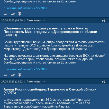
бомбардировщиков и систем связи за 26 апреля.
rusvesna.su/news/1777297817
28.04.2026 (09:50) |
Анонимно
->
«Отважные» громят технику и пехоту врага в боях за
Покровском, Мирноградом и в Днепропетровской области
(ВИДЕО)
Бойцы группировки войск «Центр» продолжают активно уничтожать
пехоту и технику ВСУ в районе Красноармейска (Покровска),
Мирнограда (Димитрова) и в Днепропетровской области.
На видео показаны фрагменты ликвидации боевиков ВСУ, их боевой
техники, артиллерии, транспорта, позиций, тяжёлых дронов-
бомбардировщиков и систем связи за 26 апреля.
rusvesna.su/news/1777297817
27.04.2026 (18:22) |
Анонимно
->
Армия России освободила Таратутино в Сумской области
(КАРТА)
Штурмовые подразделения 34-й мотострелковой бригады
группировки войск «Север» выбили боевиков ВСУ из села
Таратутино и освободили населённый пункт.