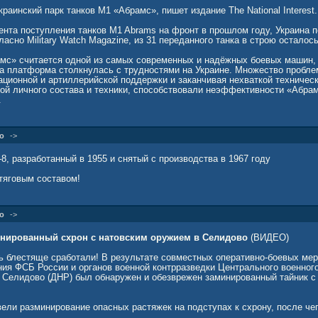
раинский парк танков М1 «Абрамс», пишет издание The National Interest.
нта поступления танков M1 Abrams на фронт в прошлом году, Украина 
асно Military Watch Magazine, из 31 переданного танка в строю осталос
мс» считается одной из самых современных и надёжных боевых машин,
та платформа столкнулась с трудностями на Украине. Множество проблем
ационной и артиллерийской поддержки и заканчивая нехваткой техничес
кой личного состава и техники, способствовали неэффективности «Абрам
.
о
->
-8, разработанный в 1955 и снятый с производства в 1967 году
 тяговым составом!
о
->
нированный схрон с натовским оружием в Селидово
(ВИДЕО)
 блестяще сработали! В результате совместных оперативно-боевых ме
ния ФСБ России и органов военной контрразведки Центрального военного
 Селидово (ДНР) был обнаружен и обезврежен заминированный тайник с
ели разминирование опасных растяжек на подступах к схрону, после че
: