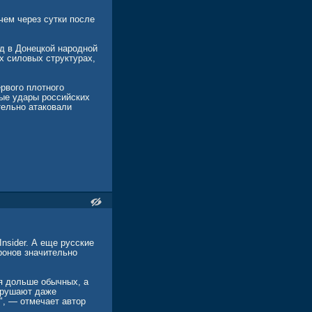
чем через сутки после
д в Донецкой народной
х силовых структурах,
рвого плотного
ные удары российских
тельно атаковали
nsider. А еще русские
ронов значительно
я дольше обычных, а
зрушают даже
", — отмечает автор