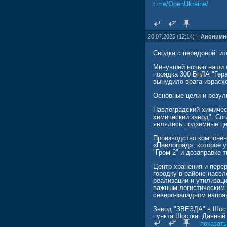
t.me/OpenUkraine/
20.07.2025 (12:14) |
Анонимн
Сводка с передовой: ит
Минувшей ночью наши с
порядка 300 БпЛА "Гер
вынудило врага израсх
Основные цели и резул
Павлоградский химичес
химический завод". Со
являлись подземные це
Производство компонен
«Павлоград», которое у
"Гром-2" и дозаправке 
Центр хранения и перер
городку в районе насел
реализации и утилизаци
важным логистическим 
северо-западном напра
Завод "ЗВЕЗДА" в Шост
пункта Шостка. Данный
на производстве боепр
показать