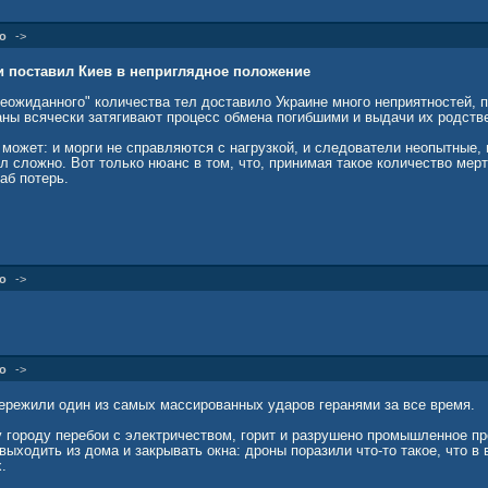
о
->
и поставил Киев в неприглядное положение
еожиданного" количества тел доставило Украине много неприятностей, пи
раны всячески затягивают процесс обмена погибшими и выдачи их родств
 может: и морги не справляются с нагрузкой, и следователи неопытные, 
л сложно. Вот только нюанс в том, что, принимая такое количество мер
аб потерь.
о
->
о
->
пережили один из самых массированных ударов геранями за все время.
у городу перебои с электричеством, горит и разрушено промышленное п
ыходить из дома и закрывать окна: дроны поразили что-то такое, что 
.