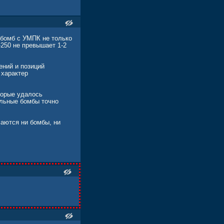
 города Одесса. Атаке
х бомб с УМПК не только
ный персонаж являлся
250 не превышает 1-2
ных БПЛА и дронов-
ений и позиций
 характер
торые удалось
альные бомбы точно
чаются ни бомбы, ни