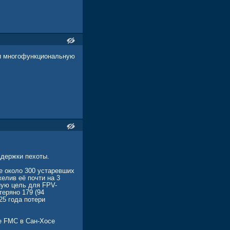
 и многофункциональную
ддержки пехоты.
е около 300 устаревших
елив её почти на 3
ную цель для FPV-
теряно 179 (94
25 года потери
де FMC в Сан-Хосе