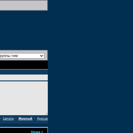
-
Цитата
-
Жирный
-
Курсив
Назад
»