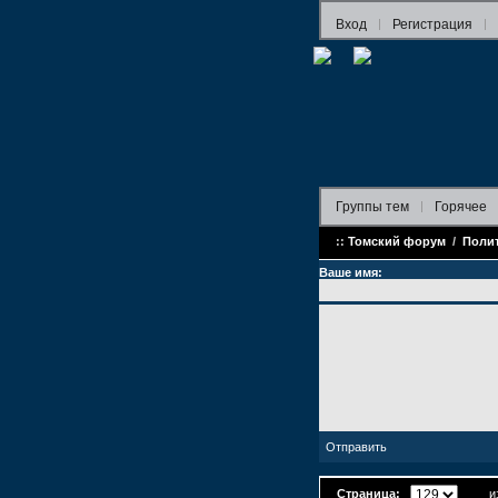
Вход
Регистрация
Группы
тем
Горячее
::
Томский форум
/
Поли
Ваше имя:
Страница:
из