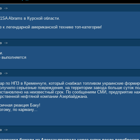
о
->
1SA Abrams в Курской области.
 к легендарной американской технике топ-категории!
о
->
и.
 выполняется
о
->
ар по НПЗ в Кременчуге, который снабжал топливом украинские формир
олучило серьезные повреждения, на территории завода больше суток п
остановлено на неизвестный срок. По сообщениям СМИ, предприятие на
арственной нефтяной компании Азербайджана.
ричная реакция Баку!
гому, по карману...
о
->
аемники бежали из Александрограда через сутки после переброски