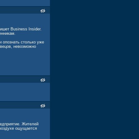
шет Business Insider.
енникам.
и опознать столько уже
твецов, невозможно
редприятие. Жителей
в воздухе ощущается