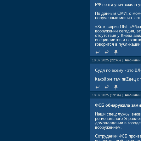
РФ почти уничтожила ук
По данным СМИ, с моме
полученных машин: согл
«Хотя серия ОБТ «Абра
вооружении сегодня, э
отсутствия у Киева ави
специалистов и нехват
говорится в публикации
18.07.2025 (22:46) |
Анонимн
Судя по всему - это ВЛ
Какой же там пиZдец с
18.07.2025 (19:34) |
Анонимн
ФСБ обнаружила зами
Наши спецслужбы вновь
регионального Управле
домовладении в городе
вооружением.
Сотрудники ФСБ произв
внушительный арсенал