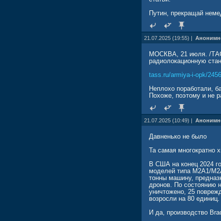
Путин, прекращай неме
21.07.2025 (19:55) |
Анонимн
МОСКВА, 21 июля. /ТАС
радиолокационную ста
tass.ru/armiya-i-opk/245
Неплохо поработали, б
Похоже, поэтому и не р
21.07.2025 (10:49) |
Анонимн
Давненько не было
Та самая многократно 
В США на конец 2024 г
моделей типа М2А1/М2А
тонны машину, предназ
дронов. По состоянию н
уничтожено, 25 поврежд
возросли на 80 единиц.
И да, производство Bra