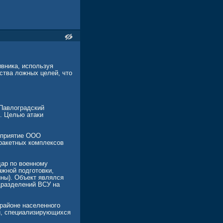
вника, используя
ства ложных целей, что
"Павлоградский
. Целью атаки
едприятие ООО
 ракетных комплексов
дар по военному
ажной подготовки,
ины). Объект являлся
дразделений ВСУ на
районе населенного
ии, специализирующихся