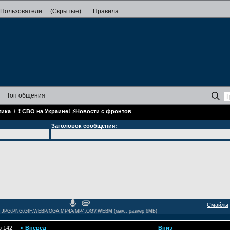
Пользователи
(Скрытые)
Правила
Топ
общения
тика
/
❗️ СВО на Украине! ⚡️Новости с фронтов
Заголовок сообщения:
Смайлы
JPG,PNG,GIF,WEBP/OGA,MP4A/MP4,OGV,WEBM (макс. размер 6МБ)
 142
«
Вперед
Вниз