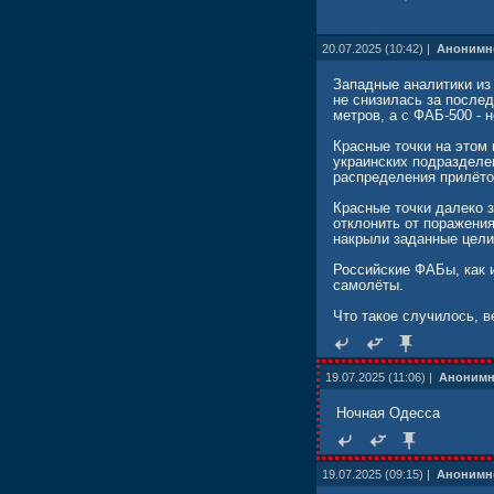
Авиаремонтный завод в
подверглись сам завод
20.07.2025 (10:42) |
Анонимн
Дополнительно:
Западные аналитики из 
Сообщается о ликвидац
не снизилась за после
одним из пилотов, исп
метров, а с ФАБ-500 - н
камикадзе в Одесской 
Красные точки на этом
В целом, ночной налёт
украинских подразделен
распределения прилёто
Красные точки далеко 
отклонить от поражени
накрыли заданные цели
Российские ФАБы, как и
самолёты.
Что такое случилось, 
19.07.2025 (11:06) |
Аноним
Ночная Одесса
19.07.2025 (09:15) |
Анонимн