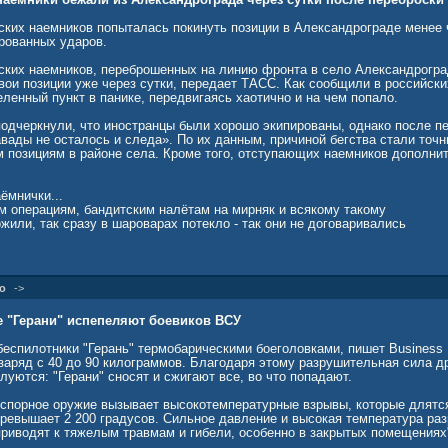
ских наемников попыталась покинуть позиции в Александрограде менее 
ированных ударов.
ских наемников, переброшенных на линию фронта в село Александрогра
вои позиции уже через сутки, передает ТАСС. Как сообщили в российски
ленный пункт в панике, передвигаясь хаотично и на чем попало.
подчеркнули, что иностранцы были хорошо экипированы, однако после пе
авады не осталось и следа». По их данным, причиной бегства стали точ
м позициям в районе села. Кроме того, отступающих наемников дополни
аёмнички...
м операциям, бандитским налётам на мирняк и всякому такому
ожили, так сразу в шароварах потекло - так они не договаривались
о
->
 "Герани" испепеляют боевиков ВСУ
еспилотники "Герань" термобарическими боеголовками, пишет Business I
заряд с 40 до 90 килограммов. Благодаря этому разрушительная сила д
уются: "Герани" сносят и сжигают все, во что попадают.
 спорное оружие вызывает высокотемпературные взрывы, которые длятс
превышает 2 200 градусов. Сильное давление и высокая температура ра
приводят к тяжелым травмам и гибели, особенно в закрытых помещениях