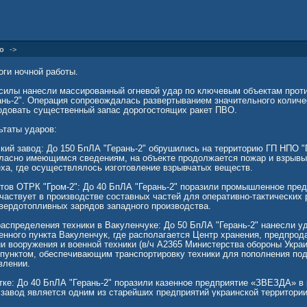
о
->
оги ночной работы.
илы нанесли массированный огневой удар по ключевым объектам проти
ань-2". Операция сопровождалась развертыванием значительного количе
одовать существенный запас дорогостоящих ракет ПВО.
ьтаты ударов:
кий завод: До 150 БпЛА "Герань-2" обрушились на территорию ГП НПО 
гласно имеющимся сведениям, на объекте продолжается пожар и взрывы
ха, где осуществлялось изготовление взрывчатых веществ.
тов ОТРК "Гром-2": До 40 БпЛА "Герань-2" поразили промышленное пр
частвует в производстве составных частей для оперативно-тактических
твердотопливных зарядов западного производства.
аспределения техники в Вакуленчуке: До 50 БпЛА "Герань-2" нанесли у
енного пункта Вакуленчук, где располагается Центр хранения, предпрод
и вооружения и военной техники (в/ч А2365 Министерства обороны Укра
пунктом, обеспечивающим транспортировку техники для пополнения по
влении.
ке: До 40 БпЛА "Герань-2" поразили казенное предприятие «ЗВЕЗДА» в 
 завод является одним из старейших предприятий украинской территор
ипасов.