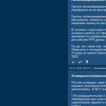
Группа латиноамерикан
переброски из-за масс
Группа латиноамерикан
республике, покинула с
наемники покинули насе
В силовых структурах 
огневого налёта «от бр
авиабомб по украински
российские FPV-дроны.
Ну да, вот такие они, н
Привыкли к полицейски
А когда их крепко прил
)))))))
22.07.2025 (09:27) |
Анонимн
Усовершенствованные
Россия оснащает свои б
недавно увеличили бое
увеличилась. В ВСУ жал
"Это разрушительное и
температура при этом 
укрепленные здания и 
статьи.