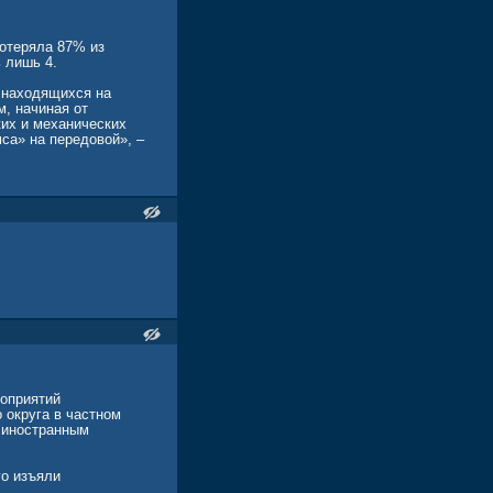
потеряла 87% из
ь лишь 4.
 находящихся на
, начиная от
ких и механических
са» на передовой», –
роприятий
 округа в частном
 иностранным
го изъяли