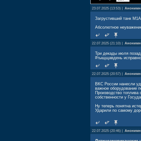
23.07.2025 (13:53) |
Анонимн
Загрустивший танк M1A
Абсолютное неуважение
22.07.2025 (21:10) |
Анонимн
Три декады июля позад
#тыщщавдень исправно
22.07.2025 (20:57) |
Анонимн
ВКС России нанесли уд
важное оборудование п
Производство топлива 
собственности у Госуд
Ну теперь понятна исте
Ударили по самому доро
22.07.2025 (20:46) |
Анонимн
Латиноамериканские н