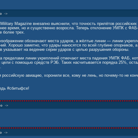
 Одессе: До 40 БпЛА "Герань-2" посетили авиаремонтный завод в районе
, аэродром "Школьный" и погранчасть.
о
->
Military Magazine внезапно выяснили, что точность прилётов российски
ии директора одесского авиаклуба "Одесса" Константина Оборина. Дан
днее время, но и существенно возросла. Теперь отклонение УМПК с ФАБ-
ользовавших украинские Як-52 для перехвата российских разведыватель
е более трех.
области. "Герань" али ПеПеО?
 изображении обозначают места ударов, а жёлтые линии — линии укрепл
 можно признать весьма и весьма результативным. Продолжаем работу.
ий. Хорошо заметно, что удары наносятся по всей глубине опорников, а
в указывает на ведение серии ударов с целью разрушения обороны.
за пределами линии укреплений отмечают места падения УМПК ФАБ, ко
я цели с помощью средств РЭБ. Таких насчитывается порядка 25%, ост
.
 российскую авиацию, хоронили все, кому не лень, но почему-то не кон
ведь #сбитыфсе!
но
->
о
->