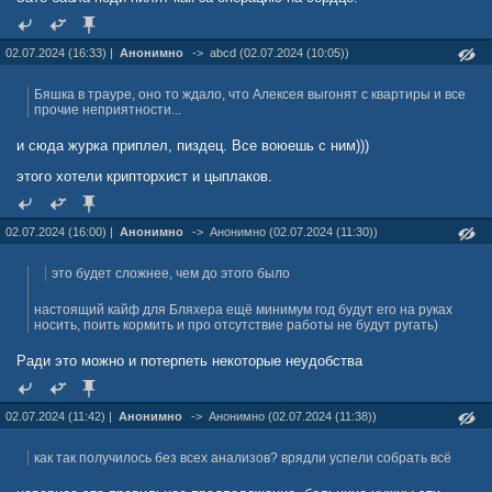
02.07.2024 (16:33) |
Анонимно
->
abcd (02.07.2024 (10:05))
Бяшка в трауре, оно то ждало, что Алексея выгонят с квартиры и все
прочие неприятности...
и сюда журка приплел, пиздец. Все воюешь с ним)))
этого хотели крипторхист и цыплаков.
02.07.2024 (16:00) |
Анонимно
->
Анонимно (02.07.2024 (11:30))
это будет сложнее, чем до этого было
настоящий кайф для Бляхера ещё минимум год будут его на руках
носить, поить кормить и про отсутствие работы не будут ругать)
Ради это можно и потерпеть некоторые неудобства
02.07.2024 (11:42) |
Анонимно
->
Анонимно (02.07.2024 (11:38))
как так получилось без всех анализов? врядли успели собрать всё