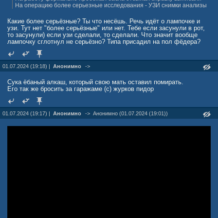
На операцию более серьезные исследования - УЗИ снимки анализы
Какие более серьёзные? Ты что несёшь. Речь идёт о лампочке и
узи. Тут нет "более серьёзные" или нет. Тебе если засунули в рот,
то засунули) если узи сделали, то сделали. Что значит вообще
лампочку сглотнул не серьёзно? Типа присадил на пол фёдера?
01.07.2024 (19:18) |
Анонимно
->
Сука ёбаный алкаш, который свою мать оставил помирать.
Его так же бросить за гаражаме (с) журков пидор
01.07.2024 (19:17) |
Анонимно
->
Анонимно (01.07.2024 (19:01))