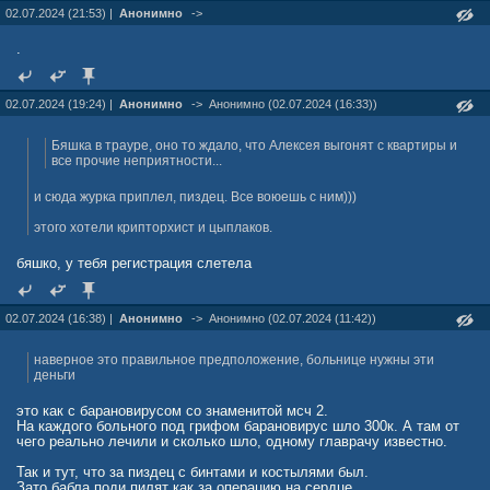
02.07.2024 (21:53) |
Анонимно
->
.
02.07.2024 (19:24) |
Анонимно
->
Анонимно (02.07.2024 (16:33))
Бяшка в трауре, оно то ждало, что Алексея выгонят с квартиры и
все прочие неприятности...
и сюда журка приплел, пиздец. Все воюешь с ним)))
этого хотели крипторхист и цыплаков.
бяшко, у тебя регистрация слетела
02.07.2024 (16:38) |
Анонимно
->
Анонимно (02.07.2024 (11:42))
наверное это правильное предположение, больнице нужны эти
деньги
это как с барановирусом со знаменитой мсч 2.
На каждого больного под грифом барановирус шло 300к. А там от
чего реально лечили и сколько шло, одному главрачу известно.
Так и тут, что за пиздец с бинтами и костылями был.
Зато бабла поди пилят как за операцию на сердце.