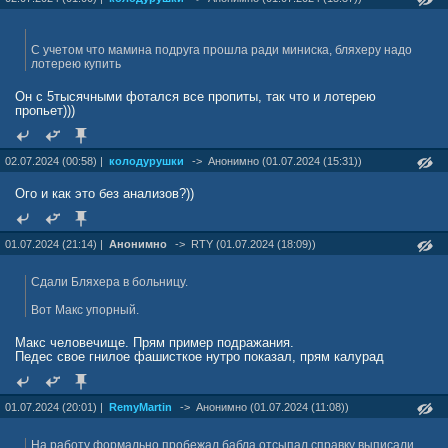
С учетом что мамина подруга прошла ради миниска, бляхеру надо
лотерею купить
Он с 5тысячными фотался все пропиты, так что и лотерею
пропьет)))
02.07.2024 (00:58) |
колодурушки
->
Анонимно (01.07.2024 (15:31))
Ого и как это без анализов?))
01.07.2024 (21:14) |
Анонимно
->
RTY (01.07.2024 (18:09))
Сдали Бляхера в больницу.
Вот Макс упорный.
Макс человечище. Прям пример подражания.
Педес свое гнилое фашисткое нутро показал, прям калурад
01.07.2024 (20:01) |
RemyMartin
->
Анонимно (01.07.2024 (11:08))
На работу формально пробежал бабла отсыпал справку выписали