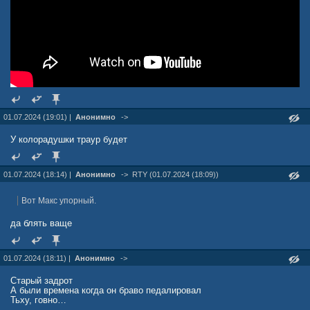
01.07.2024 (19:01) |
Анонимно
->
У колорадушки траур будет
01.07.2024 (18:14) |
Анонимно
->
RTY (01.07.2024 (18:09))
Вот Макс упорный.
да блять ваще
01.07.2024 (18:11) |
Анонимно
->
Старый задрот
А были времена когда он браво педалировал
Тьху, говно…