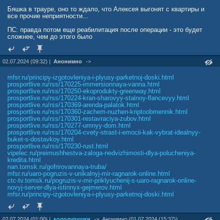
Бяшка в трауре, оно то ждало, что Алексея выгонят с квартиры и
все прочие неприятности...
ПС: правда потом еще реабилитация после операции - это будет
сложнее, чем до этого было
02.07.2024 (09:32) |
Анонимно
->
mfsr.ru/principy-izgotovleniya-i-plyusy-parketnoj-doski.html
prosportlive.ru/rss/170225-immersionnaya-vanna.html
prosportlive.ru/rss/170250-ekoprodukty-greenway.html
prosportlive.ru/rss/170224-kran-sharovyy-stalnoy-flancevyy.html
prosportlive.ru/rss/170369-arenda-palatok.html
prosportlive.ru/rss/170360-zachem-nuzhen-kriptoobmennik.html
prosportlive.ru/rss/170301-restavraciya-zubov.html
prosportlive.ru/rss/170277-umnyy-dom.html
prosportlive.ru/rss/170204-cvety-strast-i-emocii-kak-vybrat-idealnyy-
buket-s-dostavkoy.html
prosportlive.ru/rss/170230-rust.html
vipelec.ru/preimushhestva-zaloga-nedvizhimosti-dlya-polucheniya-
kredita.html
nan.tomsk.ru/gofrirovannaya-truba/
mfsr.ru/uaro-pogruzis-v-unikalnyj-mir-ragnarok-online.html
ctc-tv.tomsk.ru/pogruzis-v-mir-priklyuchenij-s-uaro-ragnarok-online-
novyj-server-dlya-istinnyx-gejmerov.html
mfsr.ru/principy-izgotovleniya-i-plyusy-parketnoj-doski.html
02.07.2024 (01:00) |
колодурушки
->
Анонимно (01.07.2024 (15:37))