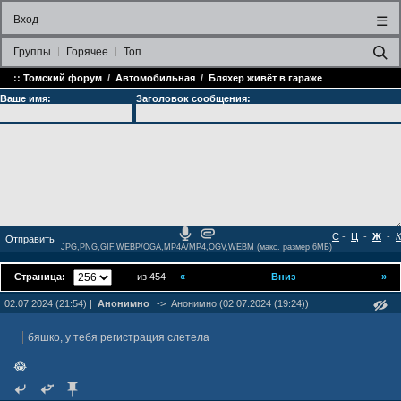
Вход
☰
Группы
Горячее
Топ
::
Томский форум
/
Автомобильная
/
Бляxep живёт в гараже
Ваше имя:
Заголовок сообщения:
С
-
Ц
-
Ж
-
К
JPG,PNG,GIF,WEBP/OGA,MP4A/MP4,OGV,WEBM (макс. размер 6МБ)
Страница:
из 454
«
Вниз
»
02.07.2024 (21:54) |
Анонимно
->
Анонимно (02.07.2024 (19:24))
бяшко, у тебя регистрация слетела
😂