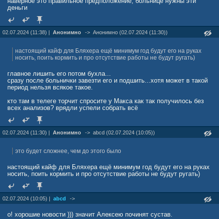
наверное это правильное предположение, больнице нужны эти
деньги
02.07.2024 (11:38) |
Анонимно
->
Анонимно (02.07.2024 (11:30))
настоящий кайф для Бляхера ещё минимум год будут его на руках
носить, поить кормить и про отсутствие работы не будут ругать)
главное лишить его потом бухла...
сразу после больнички завезти его и подшить...хотя может в такой
период нельзя всякое такое.
кто там в телеге торчит спросите у Макса как так получилось без
всех анализов? врядли успели собрать всё
02.07.2024 (11:30) |
Анонимно
->
abcd (02.07.2024 (10:05))
это будет сложнее, чем до этого было
настоящий кайф для Бляхера ещё минимум год будут его на руках
носить, поить кормить и про отсутствие работы не будут ругать)
02.07.2024 (10:05) |
abcd
->
о! хорошие новости ))) значит Алексею починят сустав.