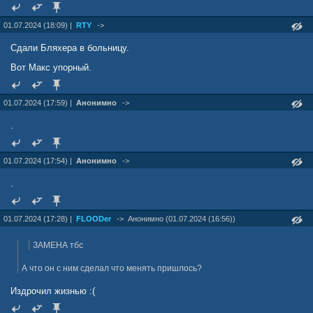
01.07.2024 (18:09) |
RTY
->
Сдали Бляхера в больницу.
Вот Макс упорный.
01.07.2024 (17:59) |
Анонимно
->
.
01.07.2024 (17:54) |
Анонимно
->
.
01.07.2024 (17:28) |
FLOODer
->
Анонимно (01.07.2024 (16:56))
ЗАМЕНА тбс
А что он с ним сделал что менять пришлось?
Издрочил жизнью :(