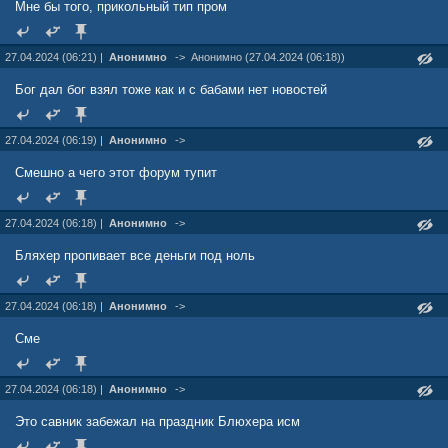
Мне бы того, прикольный тип пром
27.04.2024 (06:21) |
Анонимно
->
Анонимно (27.04.2024 (06:18))
Бог дал бог взял тоже как и с бабами нет новостей
27.04.2024 (06:19) |
Анонимно
->
Смешно а чего этот форум тупит
27.04.2024 (06:18) |
Анонимно
->
Бляхер пропивает все деньги под ноль
27.04.2024 (06:18) |
Анонимно
->
Сме
27.04.2024 (06:18) |
Анонимно
->
Это савник забежал на праздник Блюхера исм