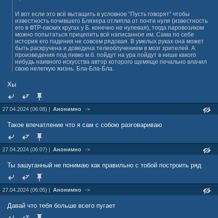
И вот если это всё вытащить в условное “Пусть говорят” чтобы
известность почившего Бляхера отлипла от почти нуля (известность
его в ФТР-овских кругах у Б. конечно не нулевая), тогда паровозиком
можно попытаться прицепить всё написанное им. Сама по себе
история его падения не совсем рядовая. В умелых руках она может
быть раскручена и доведена телеоблучением в мозг зрителей. А
произведения под пивко м.б. пойдут на ура пойдут в нише какого
нибудь наивного искусства автор которого щемяще печально влачил
свою нелегкую жизнь. Бла-Бла-Бла.
Хы
27.04.2024 (06:08) |
Анонимно
->
Такое впечатление что я сам с собою разговариваю
27.04.2024 (06:07) |
Анонимно
->
Ты зашуганный не понимаю как правильно с тобой построить ряд
27.04.2024 (06:05) |
Анонимно
->
Давай что тебя больше всего пугает