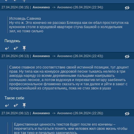
27.04.2024 (06:15) |
Анонимно
->
Анонимно (26.04.2024 (22:34))
Исповедь Савника
Ну что ж. Это конечно не рассказ Бляхера как он ебал проституток на
кухонном столе в хрущевой квартире стуча башкой о холодильник
зил, но тоже сильно
Пиздежь
27.04.2024 (06:13) |
Анонимно
->
Анонимно (26.04.2024 (22:43))
Самое главное это соответствие своей истинной позиции, тут доцент
прав. Ну типа как на конкурсе дворовой песни тыкаясь нелепо в три
аккорда наряду со всеми деревянными пальцами наигрывать
солнышко лесное, а потом вздохнув и перехватив гитару заебенить
профессиональное фламенко сказать ну и так далее и уйти в закат с
прекраснейшей из слушательниц, пока не стих звон в ушах
Такое себе
27.04.2024 (06:12) |
Анонимно
->
Анонимно (26.04.2024 (22:26))
Единственная ценность текстов будет после его кончины –
перечитать и пытаться понять чем человек жил свою жизнь чтобы
все так тихо и печально закончилось.