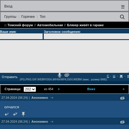
Вход
☰
Группы
Горячее
Топ
::
Томский форум
/
Автомобильная
/
Бляxep живёт в гараже
Ваше имя:
Заголовок сообщения:
С
-
Ц
-
Ж
-
К
JPG,PNG,GIF,WEBP/OGA,MP4A/MP4,OGV,WEBM (макс. размер 6МБ)
Страница:
из 454
«
Вниз
»
27.04.2024 (06:24) |
Анонимно
->
олчался
27.04.2024 (06:24) |
Анонимно
->