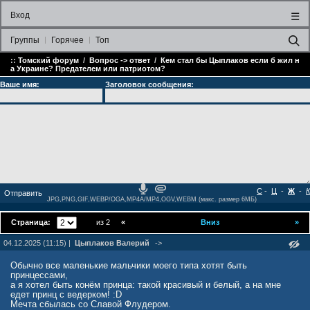
Вход
☰
Группы
Горячее
Топ
::
Томский форум
/
Вопрос -> ответ
/
Кем стал бы Цыплаков если б жил н
а Украине? Предателем или патриотом?
Ваше имя:
Заголовок сообщения:
С
-
Ц
-
Ж
-
К
JPG,PNG,GIF,WEBP/OGA,MP4A/MP4,OGV,WEBM (макс. размер 6МБ)
Страница:
из 2
«
Вниз
»
04.12.2025 (11:15) |
Цыплаков Валерий
->
Обычно все маленькие мальчики моего типа хотят быть
принцессами,
а я хотел быть конём принца: такой красивый и белый, а на мне
едет принц с ведерком! :D
Мечта сбылась со Славой Флудером.