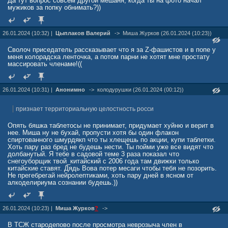
Да тут вопрос совсем другой мешаня, когда ты на фото начал
мужиков за попку обнимать?))
26.01.2024 (10:32) |
Цыплаков Валерий
->
Миша Жуpков (26.01.2024 (10:23))
Сволоч приседатель рассказывает что я за Z-фашистов и в попе у
меня колорадска ленточка, а потом парни не хотят мне простату
массировать членаме!((
26.01.2024 (10:31) |
Анонимно
->
колодурушки (26.01.2024 (00:12))
признает территориальную целостность росси
Опять бяшка таблетосы не принимает, придумает хуйню и верит в
нее. Миша ну не бухай, пропусти хотя бы один флакон
спиртованного шмурдякп что ты хлещешь по акции, купи таблетки.
Хоть пару раз бред не будешь нести. Ты пойми уже все видят что
долбанутый. Я тебе в садовой теме 3 раза показал что
снегоуборщик твой_китайский с 2006 года там движки только
китайские ставят. Дядь Вова потер месаги чтобы тебя не позорить.
Не прегебрегай нейролептиками, хоть пару дней в ясном от
алкоделириума сознании будешь.))
26.01.2024 (10:23) |
Миша Жуpков
?
->
В ТСЖ стародепово после просмотра неврозыча член в