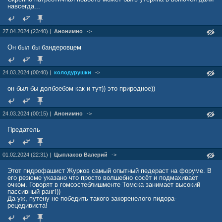
навсегда...
27.04.2024 (23:40) |
Анонимно
->
Он был бы бандеровцем
24.03.2024 (00:40) |
колодурушки
->
он был бы долбоебом как и тут)) это природное))
24.03.2024 (00:15) |
Анонимно
->
Предатель
01.02.2024 (22:31) |
Цыплаков Валерий
->
Этот пидрофашист Журков самый опытный педераст на форуме. В
его резюме указано что просто волшебно сосёт и подмахивает
очком. Говорят в гомоэстеблишменте Томска занимает высокий
пассивный ранг!))
Да уж, путену не победить такого закоренелого пидора-
рецедивиста!