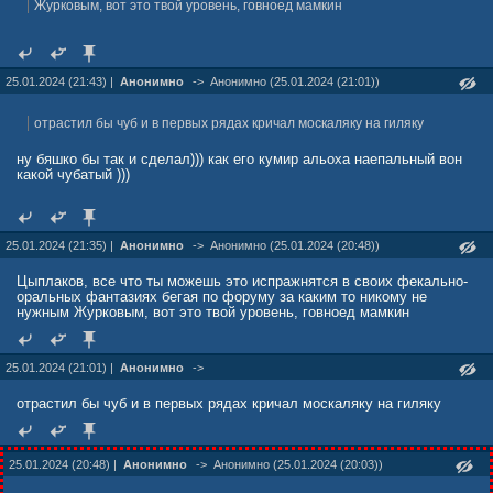
Журковым, вот это твой уровень, говноед мамкин
25.01.2024 (21:43) |
Анонимно
->
Анонимно (25.01.2024 (21:01))
отрастил бы чуб и в первых рядах кричал москаляку на гиляку
ну бяшко бы так и cделал))) как его кумир альоха наепальный вон
какой чубатый )))
25.01.2024 (21:35) |
Анонимно
->
Анонимно (25.01.2024 (20:48))
Цыплаков, все что ты можешь это испражнятся в своих фекально-
оральных фантазиях бегая по форуму за каким то никому не
нужным Журковым, вот это твой уровень, говноед мамкин
25.01.2024 (21:01) |
Анонимно
->
отрастил бы чуб и в первых рядах кричал москаляку на гиляку
25.01.2024 (20:48) |
Анонимно
->
Анонимно (25.01.2024 (20:03))