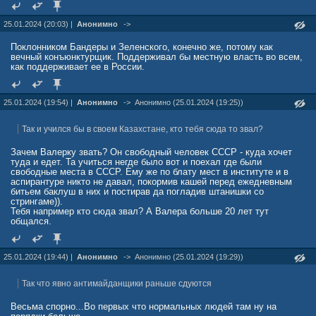
25.01.2024 (20:03) |
Анонимно
->
Поклонником Бандеры и Зеленского, конечно же, потому как
вечный конъюнктурщик. Поддерживал бы местную власть во всем,
как поддерживает ее в России.
25.01.2024 (19:54) |
Анонимно
->
Анонимно (25.01.2024 (19:25))
Так и учился бы в своем Казахстане, кто тебя сюда то звал?
Зачем Валерку звать? Он свободный человек СССР - куда хочет
туда и едет. Та учиться негде было вот и поехал где были
свободные места в СССР. Ему же по блату мест в институте и в
аспирантуре никто не давал, покормив кашей перед ежедневным
битьем баклуш в них и постирав да погладив штанишки со
стрингаме)).
Тебя например кто сюда звал? А Валера больше 20 лет тут
общался.
25.01.2024 (19:44) |
Анонимно
->
Анонимно (25.01.2024 (19:29))
Так что явно антимайданщики раньше сдуются
Весьма спорно...Во первых что нормальных людей там ну на