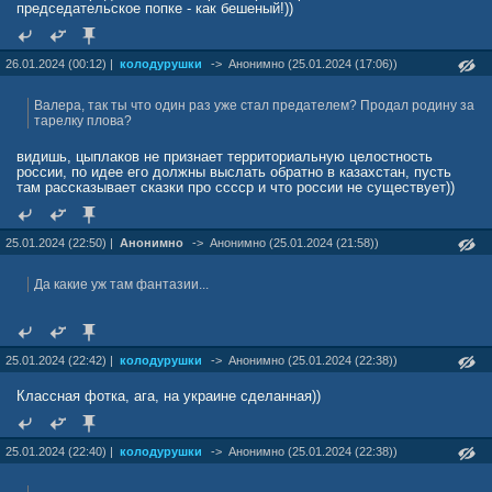
председательское попке - как бешеный!))
26.01.2024 (00:12) |
колодурушки
->
Анонимно (25.01.2024 (17:06))
Валера, так ты что один раз уже стал предателем? Продал родину за
тарелку плова?
видишь, цыплаков не признает территориальную целостность
россии, по идее его должны выслать обратно в казахстан, пусть
там рассказывает сказки про сссср и что россии не существует))
25.01.2024 (22:50) |
Анонимно
->
Анонимно (25.01.2024 (21:58))
Да какие уж там фантазии...
25.01.2024 (22:42) |
колодурушки
->
Анонимно (25.01.2024 (22:38))
Классная фотка, ага, на украине сделанная))
25.01.2024 (22:40) |
колодурушки
->
Анонимно (25.01.2024 (22:38))