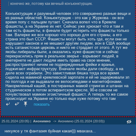
конечно же, потому как вечный конъюнктурщик.
Конъюктурщик и разумный человек это совершенно разные вещи и
из разных областей. Коньюктурщик - это как у Журкова - он все
время попу с пальцем путает. Сначала вопел что в Кремле
фашисты, а на Украине их нет. Сейчас уже хрюкает что и там и
там есть фашисты, в финале будет истерить что фашисты только
там. Валерке же все хорошо что хорошо для его страны, а его
страна это был СССР. Фашисты могут быть хоть где, если они не
нарушают законов и не мешают другим людям, вон в США вообще
есть сатанистская церковь и никто не страдает от этого. А тут же
якобы либералы были, а оказались хуже фашистов и сейчас
перекрасились прям в реальное зверье - взрывают людей, в
инетернете не дают людям иметь право на свое мнение,
распространяют ничем не подвержденные фейки и вранье,
поджигают инфраструктуру. Вначале якобы дали свободу, а на
деле всех ограбили. Это завистливая бяшка тогда все время
сидела на маминой кремлевской зарплате и ей не задерживали зп
по полгода и не выдавали ее велосипедами и магнитофонами.
Накормленный кашей, в постиранных мамой стрингах и штанах на
студенческом а потом аспирантском кресле, 90-е совсем не
почувствовал мамкин эгоистичный фашист. А теперь то же самое
происходит на Украине но только еще хуже потому что там
журковское ворье типа березовских-ходорковских не разогнали, да
показать
еще и потеряли свой суверинитет - действуют по командам из
госдепа. Валерка бы в Украине реально бы был в антимайдане, и
или погиб или, если бы смог выжить, то уехал из страны которую
оккупировали фашисты. Как сейчас сделали миллионы украинцев.
25.01.2024 (20:05) |
Анонимно
->
Анонимно (25.01.2024 (20:03))
нихуясе у тя фантазия буйная какая))) мвахаха...