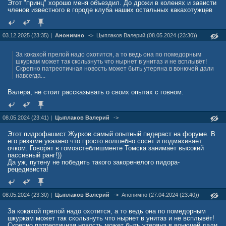
Этот "принц" хорошо меня объездил. До дрожи в коленях и зависти
членов известного в городе клуба наших остальных какахотужцев
03.12.2025 (23:35) |
Анонимно
->
Цыплаков Валерий (08.05.2024 (23:30))
За кокахой прелой надо охотится, а то ведь она по помедорным
шкуркам может так скользнуть что нырнет в унитаз и не всплывёт!
Скрепно патреотичная новость может быть утеряна в вонючей дали
навсегда...
Валера, не стоит рассказывать о своих опытах с говном.
08.05.2024 (23:41) |
Цыплаков Валерий
->
Этот пидрофашист Журков самый опытный педераст на форуме. В
его резюме указано что просто волшебно сосёт и подмахивает
очком. Говорят в гомоэстеблишменте Томска занимает высокий
пассивный ранг!))
Да уж, путену не победить такого закоренелого пидора-
рецедивиста!
08.05.2024 (23:30) |
Цыплаков Валерий
->
Анонимно (27.04.2024 (23:40))
За кокахой прелой надо охотится, а то ведь она по помедорным
шкуркам может так скользнуть что нырнет в унитаз и не всплывёт!
Скрепно патреотичная новость может быть утеряна в вонючей дали