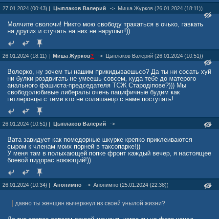
27.01.2024 (00:43) |
Цыплаков Валерий
->
Миша Жуpков (26.01.2024 (18:11))
Молчите сволочи! Никто мою свободу трахаться в очько, гавкать
на других и стучать на них не нарушыт!))
26.01.2024 (18:11) |
Миша Жуpков
?
->
Цыплаков Валерий (26.01.2024 (10:51))
Волерко, ну зочем ты нашим прикидываешьсо? Да ты ни сосать хуй
ни булки роздвигать не умеешь совсем, куда тебе до матерого
анального фашиста-председателя ТСЖ Стародiпове?))) Мы
свободолюбивые либералы очень пацифичные будим как
гитлеровцы с теми кто не солашаецо с наме поступать!
26.01.2024 (10:51) |
Цыплаков Валерий
->
Вата завидует как помедорные шкурке крепко приклеиваются
сыром к членам моих порней в таксопарке!))
У меня там в полыхающей попке фронт каждый вечер, я настоящее
боевой пидорас воюющий!))
26.01.2024 (10:34) |
Анонимно
->
Анонимно (25.01.2024 (22:38))
давно ты женщин вычеркнул из своей унылой жизни?