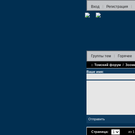
Вход
Регистрация
Группы
тем
Горячее
::
Томский форум
/
Зоом
Ваше имя:
Страница:
из 1