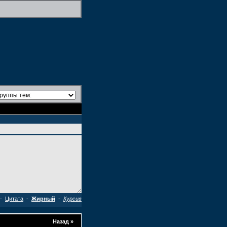
-
Цитата
-
Жирный
-
Курсив
Назад
»