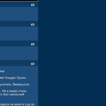
ина
яет Кэндис Оуэнс.
 учитель Эммануэля.
. Не в моем стиле
это был школьный
подала на меня в суд за