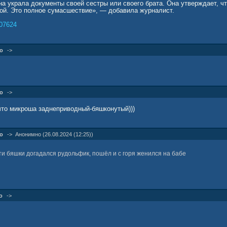
 она украла документы своей сестры или своего брата. Она утверждает, чт
ной. Это полное сумасшествие», — добавила журналист.
07624
о
->
о
->
 что микроша заднеприводный-бяшконутый)))
о
->
Анонимно (26.08.2024 (12:25))
и бяшки догадался рудольфик, пошёл и с горя женился на бабе
о
->