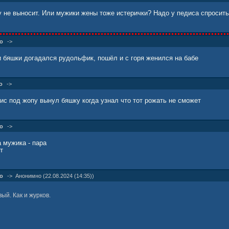
у не выносит. Или мужики жены тоже истерички? Надо у педиса спросить
о
->
 бяшки догадался рудольфик, пошёл и с горя женился на бабе
о
->
дис под жопу вынул бяшку когда узнал что тот рожать не сможет
о
->
а мужика - пара
т
о
->
Анонимно (22.08.2024 (14:35))
ый. Как и журков.