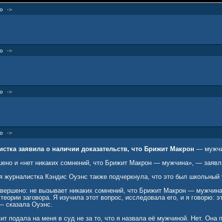
о
->
о
->
о
->
о
->
стка заявила о наличии доказательств, что Брижит Макрон
— мужч
ено и «нет никаких сомнений, что Брижит Макрон — мужчина», — заявл
я журналистка Кэндис Оуэнс также подчеркнула, что это был школьный
вершено: не вызывает никаких сомнений, что Брижит Макрон — мужчина
теории заговора. Я изучила этот вопрос, исследовала его, и я говорю: 
— сказала Оуэнс.
ит подала на меня в суд не за то, что я назвала её мужчиной. Нет. Она 