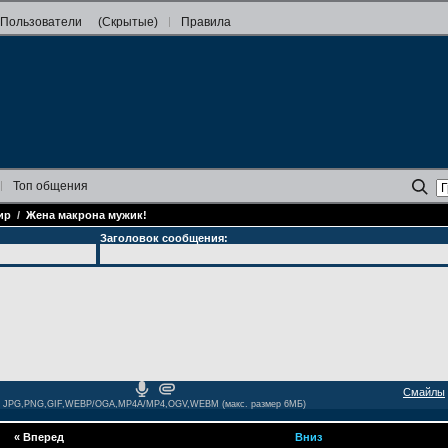
Пользователи
(Скрытые)
Правила
Топ
общения
ир
/
Жена макрона мужик!
Заголовок сообщения:
Смайлы
JPG,PNG,GIF,WEBP/OGA,MP4A/MP4,OGV,WEBM (макс. размер 6МБ)
«
Вперед
Вниз