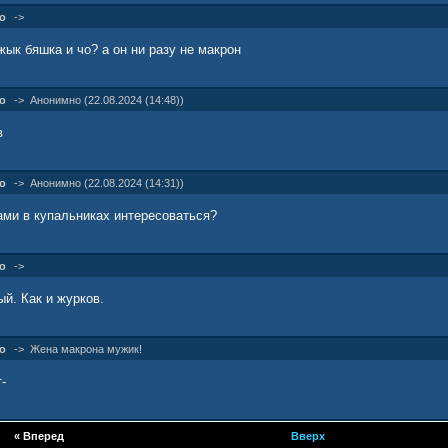
о
->
ык бяшка и чо? а он ни разу не макрон
о
->
Анонимно (22.08.2024 (14:48))
в
о
->
Анонимно (22.08.2024 (14:31))
ами в купальниках интересоваться?
о
->
й. Как и журков.
о
->
Жена макрона мужик!
-
«
Вперед
Вверх