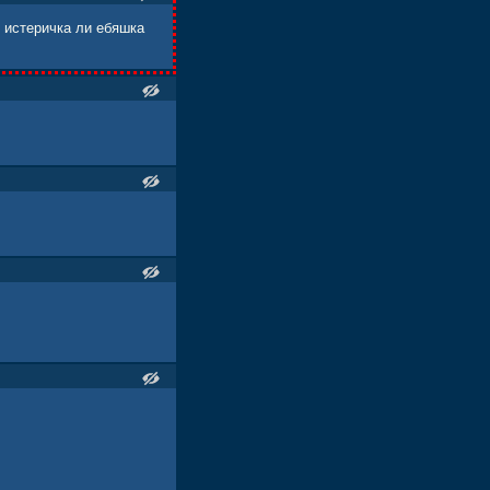
 истеричка ли ебяшка