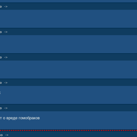
о
->
о
->
о
->
о
->
к
о
->
т о вреде гомобраков
но
->