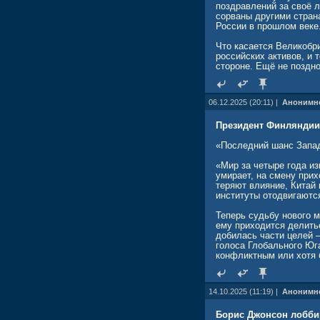
поздравлений за своё л
сорваны другими стран
России в прошлом веке
Что касается Великобри
российских активов, и 
стороне. Ещё не поздно
06.12.2025 (20:11) |
Анонимн
Президент Финляндии 
«Последний шанс Запад
«Мир за четыре года и
умирает, на смену при
теряют влияние, Китай
институты отодвигаются
Теперь судьбу нового 
ему приходится делить
добилась части целей —
голоса Глобального Юга
конфликтным или хотя 
14.10.2025 (11:19) |
Анонимн
Борис Джонсон лобби