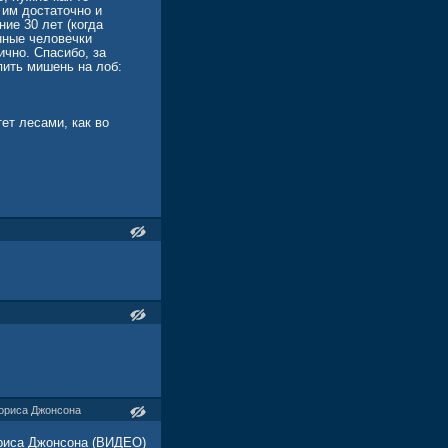
 им достаточно и
ие 30 лет (когда
нные человечки
ично. Спасибо, за
пить мишень на лоб:
ет лесами, как во
стировать.
 все 100%.
 никого убивать не
орится, яблочко от
Бориса Джонсона
ориса Джонсона (ВИДЕО)