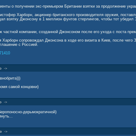
менты о получении экс-премьером Британии взятки за продолжение укра
истофер Харборн, акционер британского производителя оружия, постав
дал взятку Джонсону в 1 миллион фунтов стерлингов, чтобы тот убедил
ж частной компании, созданной Джонсоном после его ухода с поста пре
 Харборн сопровождал Джонсона в ходе его визита в Киев, после чего 
глашение с Россией.
71410
о
->
внобрита)))
кромя самой концовки)
о
->
иберопоносно-дерьмократичной)
нуть...
о
->