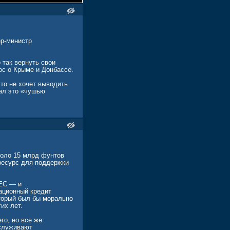
ер-министр
 так вернуть свои
ос о Крыме и Донбассе.
что не хочет выводить
вал это «чушью
коло 15 млрд фунтов
 ресурс для поддержки
 ЕС — и
ационный кредит
торый был бы морально
их лет.
го, но все же
аслуживают