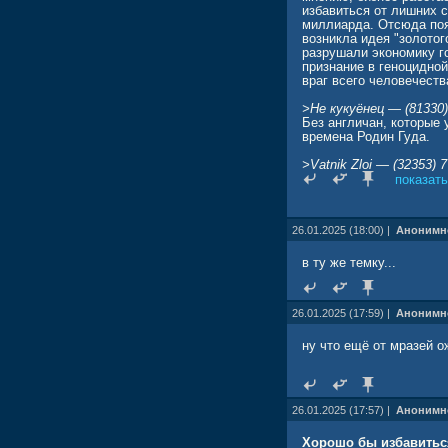
избавиться от лишних 
миллиарда. Отсюда поя
возникла идея "золотог
разрушали экономику го
признание в геноцидно
враг всего человечеств
>Не кукуёнец — (81330)
Без англичан, которые 
времена Родин Гуда.
>Vatnik Zloi — (32353) 
Про мелкобританию- эт
показать
>Потапыч Кувалдин — (
Что касается сокращени
26.01.2025 (18:00) |
Анонимн
>Серёжа Михайлов — (1
От таких как оно и его
в ту же темку...
надо...
>Гондурас Гватемалов —
26.01.2025 (17:59) |
Анонимн
Ну, я бы удивился, что
яблоньки недалеко пада
ну что ещё от мразей о
26.01.2025 (17:57) |
Анонимн
Хорошо бы избавиться