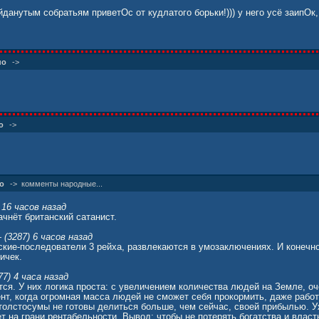
йданутым собратьям приветОс от кудлатого борьки!))) у него усё заипОк,
но
->
о
->
о
->
комменты народные...
 16 часов назад
ачнёт британский сатанист.
(3287) 6 часов назад
ские-последователи 3 рейха, развлекаются в умозаключениях. И конечно
ичек.
7) 4 часа назад
тся. У них логика проста: с увеличением количества людей на Земле, о
нт, когда огромная масса людей не сможет себя прокормить, даже работ
 толстосумы не готовы делиться больше, чем сейчас, своей прибылью. У
т на грани рентабельности. Вывод: чтобы не потерять богатства и власть