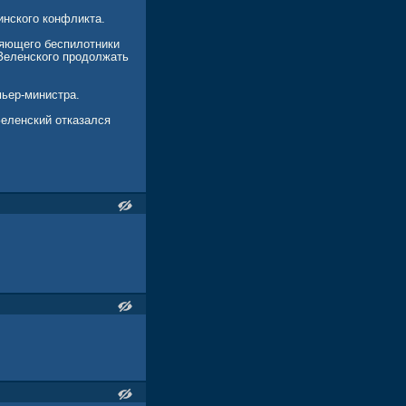
инского конфликта.
ляющего беспилотники
 Зеленского продолжать
мьер-министра.
Зеленский отказался