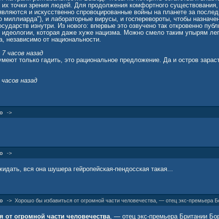
с их точки зрения людей. Для продолжения комфортного существования,
вляются и искусственно спровоцированные войны на планете за последн
о миллиарда"), и лабораторные вирусы, и госперевороты, чтобы назначе
сударств изнутри. Из нового: впервые это озвучено так откровенно публ
й идеологии, которая даже хуже нацизма. Можно смело таким упырям ле
а, независимо от национальности.
 7 часов назад
умеют только гадить, это рациональное предложение. Да и остров зараст
7 часов назад
о он хорошо сказал. Но можно и на 100% её уменьшить ..Посейдон проте
17340) 15 часов назад
я населения Британии, тут я обеими руками "ЗА". И даже не на 85, а на
о
->
145) 15 часов назад
 сынок надо избавиться и тогда глядишь и всем места хватит на планете и
 (6101) 15 часов назад
о
->
бы у такого фрика как Бориска Джонсонюк отец был нормальным. Как гов
ет.
жидать, вся она шушера гейропейская-пендосская такая...
о
->
Хорошо бы избавиться от огромной части человечества, — отец экс-премьера 
 от огромной части человечества
, — отец экс-премьера Британии Б