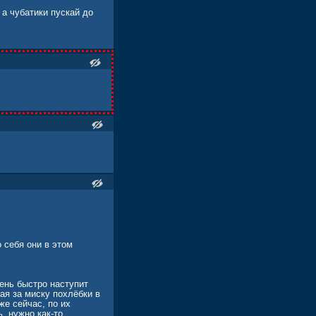
 а чубатики пускай до
 себя они в этом
чень быстро наступит
ая за миску похлёбки в
же сейчас, по их
, нужно как-то