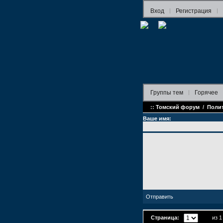
Вход
Регистрация
Группы
тем
Горячее
::
Томский форум
/
Поли
Ваше имя:
Страница:
из 1