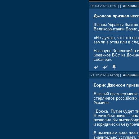
05.03.2026 (15:51) |
Анонимн
Джонсон признал нес
Шансы Украины быстро 
Великобритании Борис 
«Не думаю, что это про
земли в этом или в сл
Накануне Зеленский в и
боевиков ВСУ из Донбас
собачей».
21.12.2025 (14:59) |
Анонимн
Борис Джонсон призва
Бывший премьер-минист
стерлингов российских
Украины.
«Боюсь, Путин будет т
Великобританию — заст
позволил бы высвободи
и юридически безупреч
В нынешнем виде план 
значительно уступает.