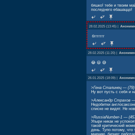
бяшко! тебе и твоим ма
последнего ебашаццо!
28.02.2025 (13:45) |
Аноним
бггггггг
28.02.2025 (11:20) |
Анонимн
😂 😃 😅
26.01.2025 (18:09) |
Анонимн
>Гена Сталинец — (79)
Ну вот пусть с себя и н
>Александр Страхов — 
Недобитки англосаксон
списке не видят. Не нов
>RussiaNumber-1 — (457
Упыри никак не успокоя
такой критический моме
день. Тупо потому, что
мнению, бизнес работае