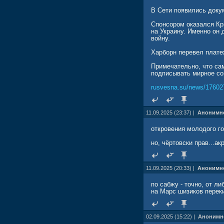
В Сети появились доку
Спонсором оказался Кр
на Украину. Именно он 
войну.
Харборн перевел плате
Примечательно, что сам
подписывать мирное со
rusvesna.su/news/17602
11.09.2025 (23:37) |
Анонимн
откровения молодого го
но, чёртовски прав...а
11.09.2025 (20:33) |
Анонимн
по сабжу - точно, от л
на Марс шизиков переки
02.09.2025 (15:22) |
Анонимн