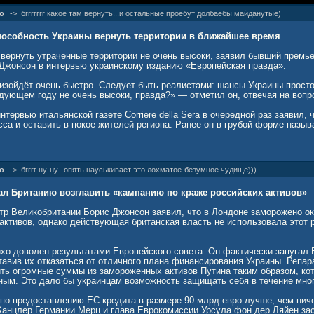
о
->
бггггггг какое там вернуть...и остальные проебут долбаебы майданутые)
пособность Украины вернуть территории в ближайшее время
вернуть утраченные территории не очень высоки, заявил бывший премь
Джонсон в интервью украинскому изданию «Европейская правда».
изойдёт очень быстро. Следует быть реалистами: шансы Украины просто
едующем году не очень высоки, правда?» — отметил он, отвечая на вопр
нтервью итальянской газете Corriere della Sera в очередной раз заявил, 
са и оставить в покое жителей региона. Ранее он в грубой форме назы
о
->
бгггг ну-ну...опять науськивает это лохматое-безумное чудище)))
л Британию возглавить «кампанию по краже российских активов»
р Великобритании Борис Джонсон заявил, что в Лондоне заморожено о
 активов, однако действующая британская власть не использовала этот
ихо доволен результатами Европейского совета. Он фактически запугал
авив их отказаться от отличного плана финансирования Украины. Репар
ть огромные суммы из замороженных активов Путина таким образом, ко
ным. Это дало бы украинцам возможность защищать себя в течение мног
по предоставлению ЕС кредита в размере 90 млрд евро лучше, чем ниче
 Канцлер Германии Мерц и глава Еврокомиссии Урсула фон дер Ляйен з