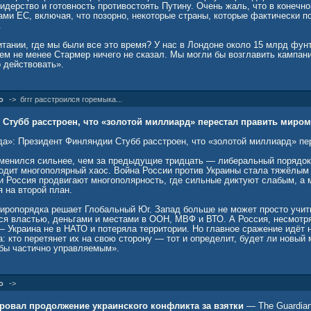
идерство и готовность противостоять Путину. Очень жаль, что в конечн
ами ЕС, включая, что позорно, некоторые страны, которые фактически 
.
тании, где мы были все это время? У нас в Лондоне около 15 млрд фун
тем не менее Стармер ничего не сказал. Мы могли бы возглавить кампан
 действовать».
о
->
бггг расстроился горемыка...
Стубб расстроен, что «золотой миллиард» перестал править миром
а»: Президент Финляндии Стубб расстроен, что «золотой миллиард» пе
зменился сильнее, чем за предыдущие тридцать — либеральный порядок
ходит многополярный хаос. Война России против Украины стала тяжёлы
 и Россия продвигают многополярность, где сильные диктуют слабым, а
 на второй план.
миропорядка решает Глобальный Юг. Запад больше не может просто учи
ся властью, деньгами и местами в ООН, МВФ и ВТО. А Россия, несмотря
 Украина не в НАТО и потеряла территории. Но главное сражение идёт не
: кто перетянет их на свою сторону — тот и определит, будет ли новый
бы частично управляемым».
о
->
ровал продолжение украинского конфликта за взятки
— The Guardia