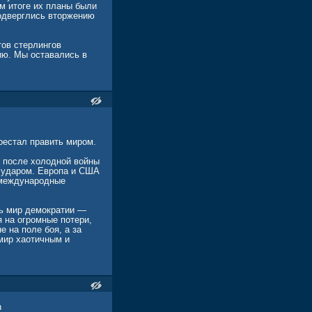
ом итоге их планы были
подверглись вторжению
тов стерлингов
ию. Мы оставались в
рестал править миром.
 после холодной войны
м ударом. Европа и США
 международные
ть мир демократии —
 на огромные потери,
 на поле боя, а за
 мир хаотичным и
n