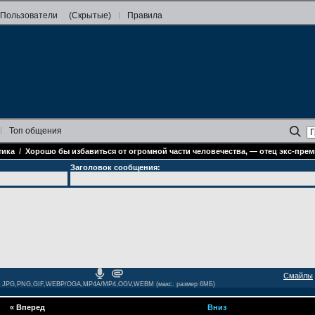
Пользователи
(Скрытые)
Правила
Топ
общения
тика
/
Хорошо бы избавиться от огромной части человечества, — отец экс-пре
Заголовок сообщения:
Смайлы
JPG,PNG,GIF,WEBP/OGA,MP4A/MP4,OGV,WEBM (макс. размер 6МБ)
«
Вперед
Вниз