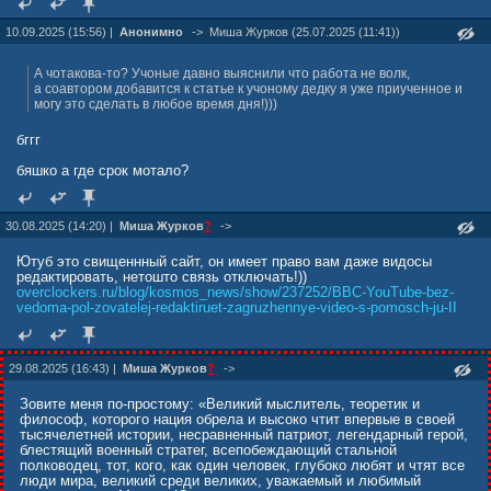
10.09.2025 (15:56) |
Анонимно
->
Миша Журкoв (25.07.2025 (11:41))
А чотакова-то? Учоные давно выяснили что работа не волк,
а соавтором добавится к статье к учоному дедку я уже приученное и
могу это сделать в любое время дня!)))
бггг
бяшко а где срок мотало?
30.08.2025 (14:20) |
Миша Журкoв
?
->
Ютуб это свищеннный сайт, он имеет право вам даже видосы
редактировать, нетошто связь отключать!))
overclockers.ru/blog/kosmos_news/show/237252/BBC-YouTube-bez-
vedoma-pol-zovatelej-redaktiruet-zagruzhennye-video-s-pomosch-ju-II
29.08.2025 (16:43) |
Mиша Журков
?
->
Зовите меня по-простому: «Великий мыслитель, теоретик и
философ, которого нация обрела и высоко чтит впервые в своей
тысячелетней истории, несравненный патриот, легендарный герой,
блестящий военный стратег, всепобеждающий стальной
полководец, тот, кого, как один человек, глубоко любят и чтят все
люди мира, великий среди великих, уважаемый и любимый