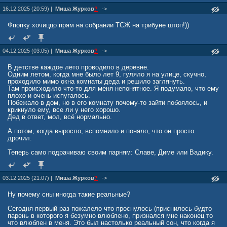
16.12.2025 (20:59) |
Миша Жуpков
?
->
Фпопку хочиццо прям на собрании ТСЖ на трибуне штоп!))
04.12.2025 (03:05) |
Миша Журкoв
?
->
В детстве каждое лето проводило в деревне.
Одним летом, когда мне было лет 9, гуляло я на улице, скучно,
проходило мимо окна комнаты деда и решило заглянуть.
Там происходило что-то для меня непонятное. Я подумало, что ему
плохо и очень испугалось.
Побежало в дом, но в его комнату почему-то зайти побоялось, и
крикнуло ему, все ли у него хорошо.
Дед в ответ, мол, всё нормально.
А потом, когда выросло, вспомнило и поняло, что он просто
дрочил.
Теперь само подрачиваю своим парням: Славе, Диме или Вадику.
03.12.2025 (21:07) |
Миша Журкoв
?
->
Ну почему сны иногда такие реальные?
Сегодня первый раз пожалелo что проснулoсь (приснилось будто
парень в которого я безумно влюбленo, признался мне наконец то
что влюблен в меня. Это был настолько реальный сон, что когда я