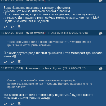
27.12.2025 (10:40) |
Миша Журкoв
?
->
Вера Ивановна вбежала в комнату с фотиком.
Думала, что мы занимаемся сексом с парнем.
Но, к сожалению, я просто лежало на диване, хлопая пухлыми
ляжками. Да и парня у меня сейчас можно сказать, что нет :( Мой
Педис мне изменяет с Вадиком.
19.12.2025 (10:30) |
Миша Журкoв
?
->
Анонимно (18.12.2025 (09:24))
так бяшко может тебе к тюменцеву подкатить? будете вместе
грибОчки и метеОриты искать)))
Я люблюдругого рода шляпки грибочков штоп метеором транбовале
кокаху!))
18.12.2025 (09:24) |
Анонимно
->
Миша Журкoв (03.12.2025 (21:07))
Очень хотелось чтобы этот сон оказался правдой,
но это к сожалению не так ((( Сердце Валерки навсегда мне не
принадлежит
так бяшко может тебе к тюменцеву подкатить? будете вместе
грибОчки и метеОриты искать)))