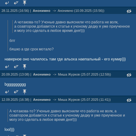
28.11.2025 (16:56) |
Анонимно
->
Анонимно (10.09.2025 (15:56))
А чотакова-то? Учоные давно выяснили что работа не волк,
а соавтором добавится к статье к учоному дедку я уже приученное
и могу это сделать в любое время дня!)))
бггг
бяшко а где срок мотало?
наверное оно чалилось там где альоха наепальный - его кумир)))
20.09.2025 (13:08) |
Анонимно
->
Миша Журкoв (25.07.2025 (12:59))
bggggggggg
12.09.2025 (16:38) |
Анонимно
->
Миша Журкoв (25.07.2025 (11:41))
А чотакова-то? Учоные давно выяснили что работа не волк, а
соавтором добавится к статье к учоному дедку я уже приученное и
могу это сделать в любое время дня!)))
lool)))