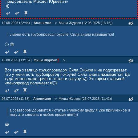
председатель Михаил Юрьевич»
)))
12.08.2025 (22:44) |
Анонимно
->
Миша Жуpков (12.08.2025 (13:15))
у меня есть трубопровод покруче! Сила анала называется!
🙄 🤥
12.08.2025 (13:15) |
Миша Жуpков
?
->
Вот вата хвалицо трубопроводом Сила Сибири и не подозревает
что у меня есть трубопровод покруче! Сила анала называется! Да
туда можно даже гриф от штанги засунуть)) Это прям стальной
членопровод получается!)))
26.07.2025 (11:33) |
Анонимно
->
Миша Журкoв (25.07.2025 (11:41))
а соавтором добавится к статье к учоному дедку я уже приученное и
могу это сделать в любое время дня!)))
😂