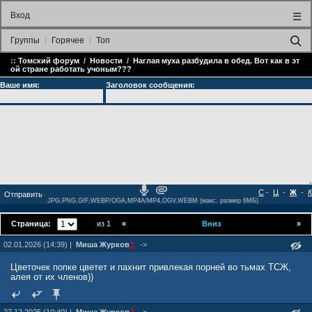
Вход
☰
Группы
Горячее
Топ
::
Томский форум
/
Новости
/
Наглая муха разбудила в обед. Вот как в эт
ой стране работать учоным???
Ваше имя:
Заголовок сообщения:
С
-
Ц
-
Ж
-
К
JPG,PNG,GIF,WEBP/OGA,MP4A/MP4,OGV,WEBM (макс. размер 6МБ)
Страница:
из 1
«
Вниз
»
02.01.2026 (14:39) |
Миша Журкoв
?
->
Цветочек попке цветет и пахнит привлекая порней во тьмах ТСЖ,
алея от их членов))