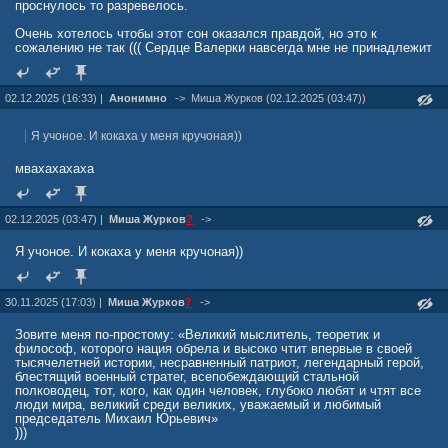
проснулoсь то разревелoсь.
Очень хотелось чтобы этот сон оказался правдой, но это к
сожалению не так ((( Сердце Валерки навсегда мне не принадлежит
02.12.2025 (16:33) |
Анонимно
->
Миша Жуpков (02.12.2025 (03:47))
Я учоное. И кокаха у меня кручоная))
мвахахахаха
02.12.2025 (03:47) |
Миша Жуpков
?
->
Я учоное. И кокаха у меня кручоная))
30.11.2025 (17:03) |
Миша Жуpков
?
->
Зовите меня по-простому: «Великий мыслитель, теоретик и
философ, которого нация обрела и высоко чтит впервые в своей
тысячелетней истории, несравненный патриот, легендарный герой,
блестящий военный стратег, всепобеждающий стальной
полководец, тот, кого, как один человек, глубоко любят и чтят все
люди мира, великий среди великих, уважаемый и любимый
председатель Михаил Юрьевич»
)))