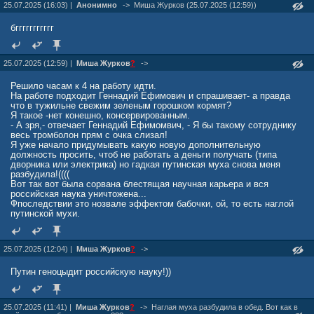
25.07.2025 (16:03) |
Анонимно
->
Миша Журкoв (25.07.2025 (12:59))
бггггггггггг
25.07.2025 (12:59) |
Миша Журкoв
?
->
Решило часам к 4 на работу идти.
На работе подходит Геннадий Ефимович и спрашивает- а правда
что в тужильне свежим зеленым горошком кормят?
Я такое -нет конешно, консервированным.
- А зря,- отвечает Геннадий Ефимомвич, - Я бы такому сотруднику
весь тромболон прям с очка слизал!
Я уже начало придумывать какую новую дополнительную
должность просить, чтоб не работать а деньги получать (типа
дворника или электрика) но гадкая путинская муха снова меня
разбудила!((((
Вот так вот была сорвана блестящая научная карьера и вся
российская наука уничтожена...
Фпоследствии это нозвале эффектом бабочки, ой, то есть наглой
путинской мухи.
25.07.2025 (12:04) |
Миша Журкoв
?
->
Путин геноцыдит российскую науку!))
25.07.2025 (11:41) |
Миша Журкoв
?
->
Наглая муха разбудила в обед. Вот как в