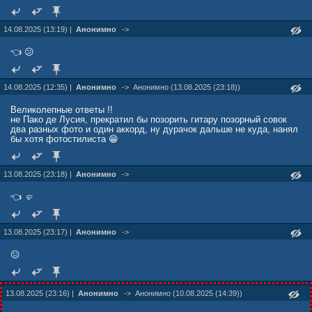
14.08.2025 (13:19) |
Анонимно
->
👈 😕
14.08.2025 (12:35) |
Анонимно
->
Анонимно (13.08.2025 (23:18))
Великолепные ответы !!
не Пако де Лусия, прекратил бы позорить гитару позорный совок
два разных фото и один аккорд, ну дурачок дальше не куда, нанял
бы хотя фотостилиста 😁
13.08.2025 (23:18) |
Анонимно
->
👈 🤛
13.08.2025 (23:17) |
Анонимно
->
😑
13.08.2025 (23:16) |
Анонимно
->
Анонимно (10.08.2025 (14:39))