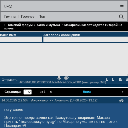
Вход
☰
Группы
Горячее
Топ
::
Томский форум
/
Кино и музыка
/
Макаревич 50 лет ходит с гитарой на
плече.
Ваше имя:
Заголовок сообщения:
С
-
Ц
-
Ж
-
К
JPG,PNG,GIF,WEBP/OGA,MP4A/MP4,OGV,WEBM (макс. размер 6МБ)
Страница:
из 1
«
Вниз
»
14.08.2025 (19:58) |
Анонимно
->
Анонимно (14.08.2025 (13:19))
ногу свело
Это точно, представляю как Пахмутова уговаривает Макара
принять "Беловежскую пущу" но Макар не умолим нет нет, это к
Песнярам 🤣