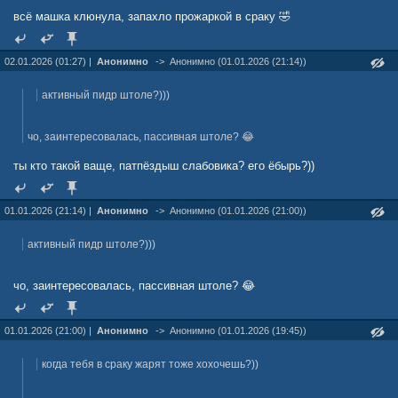
всё машка клюнула, запахло прожаркой в сраку 🤣
02.01.2026 (01:27) |
Анонимно
->
Анонимно (01.01.2026 (21:14))
активный пидр штоле?)))
чо, заинтересовалась, пассивная штоле? 😂
ты кто такой ваще, патпёздыш слабовика? его ёбырь?))
01.01.2026 (21:14) |
Анонимно
->
Анонимно (01.01.2026 (21:00))
активный пидр штоле?)))
чо, заинтересовалась, пассивная штоле? 😂
01.01.2026 (21:00) |
Анонимно
->
Анонимно (01.01.2026 (19:45))
когда тебя в сраку жарят тоже хохочешь?))