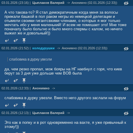
03.01.2026 (23:16) |
Цыплаков Валерий
->
Анонимно (02.01.2026 (12:33))
А что такова-то? Я стал демократичным когда меня за волосы
прижали башкой в пол раком негры из немецкой делегации и
отымели своими гигантсвкими членаме, о которых я мог только
мечтать ибо у меня маленький! И всем не помешает это! Мне тоже
поначалу было больгно и было много спермы с калом, но ничего
выжил же и довольный!))
02.01.2026 (21:52) |
колодурушки
->
Анонимно (02.01.2026 (12:33))
слабовика в дурку увезли
да, чем резко пропал, мож бояры на НГ наебнул с горя, что киев
берут за 3 дня уже дольше чем ВОВ была
02.01.2026 (12:33) |
Анонимно
->
слабовика в дурку увезли. Вместо него другого заслали на форум
02.01.2026 (12:13) |
Цыплаков Валерий
->
Это как в попку и в рот одновременно на вахте, я уже привычный к
этому!))