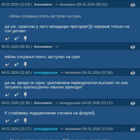
05.01.2026 (12:03) |
Анонимно
->
Анонимно (05.01.2026 (09:32))
еблан сосранья опять заступил на срач
да уж, сракотан у него нипадецки пригорает))) перерыв только на
сон делает.
05.01.2026 (09:32) |
Анонимно
->
еблан сосранья опять заступил на срач
04.01.2026 (22:40) |
колодурушки
->
Анонимно (04.01.2026 (22:36))
да не, вроде он один, цыплаковна периодически вылазит но она
потужить краткосрочно обычно приходит
04.01.2026 (22:36) |
Анонимно
->
колодурушки (04.01.2026 (22:17))
К слабовику подкрепление согнали на форум))
04.01.2026 (22:17) |
колодурушки
->
Анонимно (04.01.2026 (13:19))