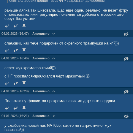
Опять слабовик дрищет весь ФТР задристан долбоебом
раньше ляпка так шизовала, щас еще один, реально, не везет фтру
с пользователями, регулярно появляются дебилы отморозки што
серут без устали
04.01.2026 (16:47) |
Анонимно
->
слабовик, как тебе подарочек от скрепного трампушки на нг?)))
04.01.2026 (16:46) |
Анонимно
->
серет жук кремлевонючий)))
с НГ проспался-пробухался чёрт мразотный 🤣
04.01.2026 (16:29) |
Анонимно
->
Полыхают у фашистов прокремлевских их дырявые пердаки
04.01.2026 (16:21) |
Анонимно
->
у слабовика новый ник NAT055. как-то не патриотично. жук
навозный))