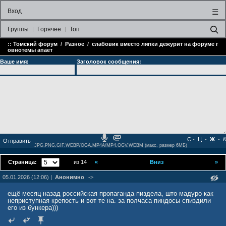
Вход
☰
Группы
Горячее
Топ
::
Томский форум
/
Разное
/
слабовик вместо ляпки дежурит на форуме г
овнотемы апает
Ваше имя:
Заголовок сообщения:
С
-
Ц
-
Ж
-
К
JPG,PNG,GIF,WEBP/OGA,MP4A/MP4,OGV,WEBM (макс. размер 6МБ)
Страница:
из 14
«
Вниз
»
05.01.2026 (12:06) |
Анонимно
->
ещё месяц назад российская пропаганда пиздела, што мадуро как
неприступная крепость и вот те на. за полчаса пиндосы спиздили
его из бункера)))