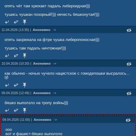
опять чёт там хрюкает падаль либероидная)))
тушись чушкан позорный!))) нечесть бяшконутая!)))
11.04.2026 (13:35) |
Анонимно
->
опять захрюкала на фтре чушка либеропоносная)))
тушись там падаль ничтожная!)))
10.04.2026 (10:20) |
Анонимно
->
как обычно - ночью чучело нацистское с гомодепошки высралось...
🤣
09.04.2026 (12:49) |
Анонимно
->
бяшко выползло на тропу войны)))
09.04.2026 (11:00) |
Анонимно
->
ооо
вот и фашист-бяшко выползло