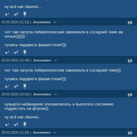
ну всё как обычно...
03.04.2026 (11:15) |
Анонимно
->
чот там залупа либеропоносная завизжала в соседней теме аж
ночью)))))))
тушись пидарюга фашистская!)))
02.04.2026 (21:48) |
Анонимно
->
чот там залупа либеропоносная завизжала в соседней теме)))
тушись пидарюга фашистская!)))
29.03.2026 (13:03) |
Анонимно
->
чувырло небинарное опохмелилось и выползло скотиняко
подристать на фтрчик))
ну всё как обычно...
28.03.2026 (11:29) |
Анонимно
->