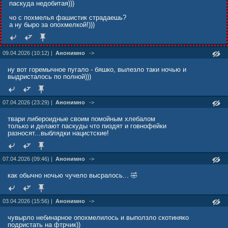
паскуда недобитая)))
чо с похмелья фашистик страдаешь?
а ну быро за опохмелкой!)))
09.04.2026 (10:12) |
Анонимно
->
ну вот горемычное пугало - бяшко, вылезло таки ночью и
выдристалось по полной)))
07.04.2026 (23:29) |
Анонимно
->
твари либероидные своим помойным хлебалом
только и делают паскуды что пиздят и говнофейки
разносят...выблядки нацистские!
07.04.2026 (09:46) |
Анонимно
->
как обычно ночью чучело высралось... 🤣
03.04.2026 (15:56) |
Анонимно
->
чувырло небинарное опохмелилось и выползло скотиняко
подристать на фтрчик))