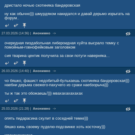
дристало ночью скотиняка бандеровская
ну как обычно))) шмурдяком накидался и давай дерьмо изрыгать на
форум..
27.03.2026 (14:36) |
Анонимно
->
очередная пиздабольная либероидная хуйта высрало темку с
помойным-говнофейковым заголовком
сия тварина центик получила за свои потуги наверняка...
26.03.2026 (14:40) |
Анонимно
->
чо бяшко, фашист недобитый-булькаешь скотиняка бандеровская)))
наебни дерьма свежего-пахучего из сраки наебзорыча)))
ты ж так это обожаешь!))) мвахахахахахах
25.03.2026 (21:28) |
Анонимно
->
опять пидарасина скулит в соседней темке)))
бяшко кинь своему пуделю-подсвинке хоть косточку)))