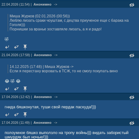
22.04.2026 (11:54) |
Анонимно
->
Миша Журкoв (02.01.2026 (00:56))
Люблю лизать сраки чоуштам, с децтва приученое еще с барака на
Гоголя)))
Порнишки за вранье зоставляле лизать, а я и радо!
🤣
21.04.2026 (17:58) |
Анонимно
->
14.12.2025 (17:48) | Миша Журкoв ->
Если я перестану воровать в ТСЖ, то не смогу покупать вино
😂 🤣 😂
17.04.2026 (12:42) |
Анонимно
->
гнида бяшконутая, туши свой пердак паскуда!)))
17.04.2026 (11:49) |
Анонимно
->
полоумное бяшко выползло на тропу войны))) видать забористый
шмурдяк был ночью!)))