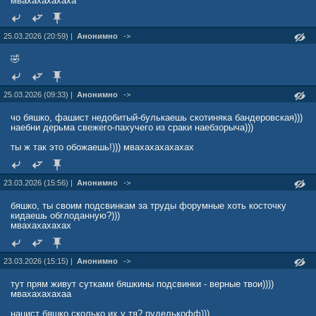
мвахахахахаха
25.03.2026 (20:59) |
Анонимно
->
🤣
25.03.2026 (09:33) |
Анонимно
->
чо бяшко, фашист недобитый-булькаешь скотиняка бандеровская)))
наебни дерьма свежего-пахучего из сраки наебзорыча)))
ты ж так это обожаешь!))) мвахахахахахах
23.03.2026 (15:56) |
Анонимно
->
бяшко, ты своим подсвинкам за труды форумные хоть косточку
кидаешь обглоданную?)))
мвахахахахах
23.03.2026 (15:15) |
Анонимно
->
тут прям живут сутками бяшкины подсвинки - верные твои))))
мвахахахахаа
нацист бяшко сколько их у тя? пуделькофф)))