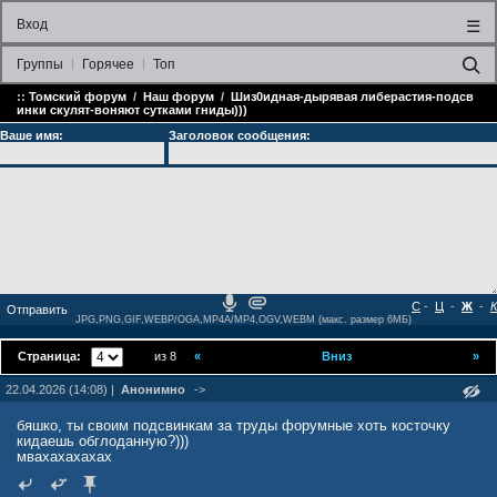
Вход
☰
Группы
Горячее
Топ
::
Томский форум
/
Наш форум
/
Шиз0идная-дырявая либерастия-подсв
инки скулят-воняют сутками гниды)))
Ваше имя:
Заголовок сообщения:
С
-
Ц
-
Ж
-
К
JPG,PNG,GIF,WEBP/OGA,MP4A/MP4,OGV,WEBM (макс. размер 6МБ)
Страница:
из 8
«
Вниз
»
22.04.2026 (14:08) |
Анонимно
->
бяшко, ты своим подсвинкам за труды форумные хоть косточку
кидаешь обглоданную?)))
мвахахахахах