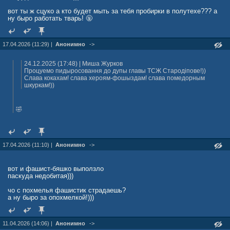
вот ты ж сцуко а кто будет мыть за тебя пробирки в полутехе??? а
ну быро работать тварь! 🤬
17.04.2026 (11:29) |
Анонимно
->
24.12.2025 (17:48) | Миша Журкoв
Процуемо пидыросовання до дупы главы ТСЖ Стародiпове!))
Слава кокахам! слава хероям-фошыздам! слава помедорным
шкуркам!))
🤣
17.04.2026 (11:10) |
Анонимно
->
вот и фашист-бяшко выползло
паскуда недобитая)))
чо с похмелья фашистик страдаешь?
а ну быро за опохмелкой!)))
11.04.2026 (14:06) |
Анонимно
->