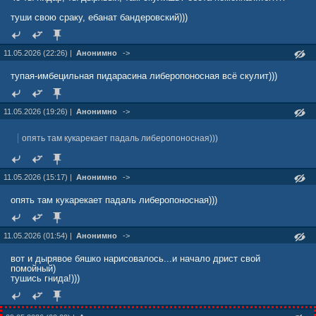
туши свою сраку, ебанат бандеровский)))
11.05.2026 (22:26) |
Анонимно
->
тупая-имбецильная пидарасина либеропоносная всё скулит)))
11.05.2026 (19:26) |
Анонимно
->
опять там кукарекает падаль либеропоносная)))
11.05.2026 (15:17) |
Анонимно
->
опять там кукарекает падаль либеропоносная)))
11.05.2026 (01:54) |
Анонимно
->
вот и дырявое бяшко нарисовалось...и начало дрист свой
помойный)
тушись гнида!)))