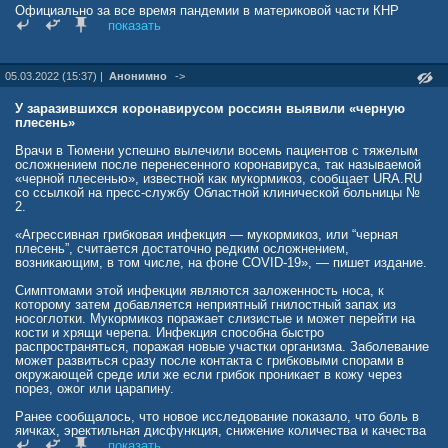
Официально за все время пандемии в материковой части КНР
Журналисты приводят рассказ одного из экспертов, побывавшего в
переболели 120,5 тыс. человек, не считая бессимптомных
показать
составе делегации Всемирной Организации Здравоохранения в
носителей. Летальных исходов от ковида в Китае не было
Уханьском институте вирусологии уже после того, как началась
зафиксировано с 25 января прошлого года, с начала пандемии в
первая волна пандемии. Эксперт рассказал, что половину
стране умерли 4 636 человек.
05.03.2022 (15:37) |
Анонимно
->
месячной командировки он, как и его коллеги, провел в одном из
отелей, на карантине. А собственно, проверка представляла собой
Среди регионов КНР наиболее мощные вспышки коронавирусной
короткую беседу с китайскими вирусологами, которые заверили
инфекции зарегистрированы в провинциях Цзилинь (северо-восток),
У заразившихся коронавирусом россиян выявили «черную
заморских гостей в том, что тщательно соблюдают нормы
Шаньдун (восток), Гуандун (юг), Хэбэй (север) и Шэньси (северо-
плесень»
безопасности.
запад), а также в Шанхае.
Врачи в Тюмени успешно вылечили восемь пациентов с тяжелым
Дашак, тогда прокомментировавший СМИ эту инспекцию, заявил,
Эпидемическая ситуация в стране за последние дни резко
осложнением после перенесенного коронавируса, так называемой
что у проверяющих не было иного выбора, как верить китайцам
ухудшилась. Количество жилых зон с повышенным уровнем
«черной плесенью», известной как мукормикоз, сообщает URA.RU
на слово. «Мы задавали им сложные вопросы. И ответы,
опасности составляет 316 — в два раза больше, чем ровно неделю
со ссылкой на пресс-службу Областной клинической больницы №
которые китайцы нам дали, показались правдоподобными,
назад. Местные случаи заражения за последний месяц были
2.
правильными и убедительными», — сказал он.
выявлены в 28 из 31 административно-территориальной единицы
КНР на уровне провинции, города центрального подчинения или
«Агрессивная грибковая инфекция — мукормикоз, или “черная
В публикации также представлены копии писем минздрава и
автономного района.
плесень”, считается достаточно редким осложнением,
минобороны США, свидетельствующие в пользу того, что
возникающим, в том числе, на фоне COVID-19», — пишет издание.
американцы с самого начала пандемии пытались удалить все
news.mail.ru/society/50442293/?frommail=1
данные о причастности EcoHealth Alliance к исследованиям,
Симптомами этой инфекции являются заложенность носа, к
проводившимся в Уханьском институте вирусологии, приведшим в
которому затем добавляется неприятный гнилостный запах из
конечном итоге к появлению COVID-19, унесшего жизни миллионов
носоглотки. Мукормикоз поражает слизистые и может перейти на
людей.
кости и хрящи черепа. Инфекция способна быстро
распространяться, поражая новые участки организма. Заболевание
Людмила Плотникова
может развиться сразу после контакта с грибковыми спорами в
окружающей среде или же если грибок проникает в кожу через
порез, ожог или царапину.
Ранее сообщалось, что новое исследование показало, что боль в
яичках, эректильная дисфункция, снижение количества и качества
сперматозоидов являются прямым следствием коронавирусной
показать