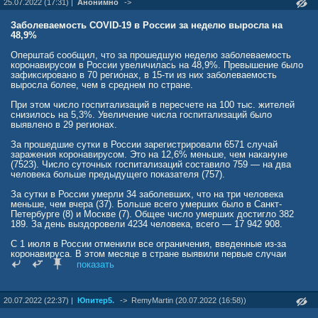
25.07.2022 (17:31) |
Анонимно
->
Заболеваемость COVID-19 в России за неделю выросла на
48,9%
Оперштаб сообщил, что за прошедшую неделю заболеваемость
коронавирусом в России увеличилась на 48,9%. Превышение было
зафиксировано в 70 регионах, в 15-ти из них заболеваемость
выросла более, чем в среднем по стране.
При этом число госпитализаций в пересчете на 100 тыс. жителей
снизилось на 5,3%. Увеличение числа госпитализаций было
выявлено в 29 регионах.
За прошедшие сутки в России зарегистрировали 6571 случай
заражения коронавирусом. Это на 12,6% меньше, чем накануне
(7523). Число суточных госпитализаций составило 759 — на два
человека больше предыдущего показателя (757).
За сутки в России умерли 34 заболевших, что на три человека
меньше, чем вчера (37). Больше всего умерших было в Санкт-
Петербурге (8) и Москве (7). Общее число умерших достигло 382
189. За день выздоровели 4234 человека, всего — 17 942 908.
С 1 июля в России отменили все ограничения, введенные из-за
коронавируса. В этом месяце в стране выявили первые случаи
заражения новым, более заразным подвариантом омикрон-штамма
показать
— «кентавр». Росздравнадзор рекомендовал возобновить в
регионах вакцинацию.
20.07.2022 (22:37) |
Юпитер5.
->
RemyMartin (20.07.2022 (16:58))
Лаура Кеффер
news.mail.ru/society/52326532/?frommail=1&utm_partner_id=952