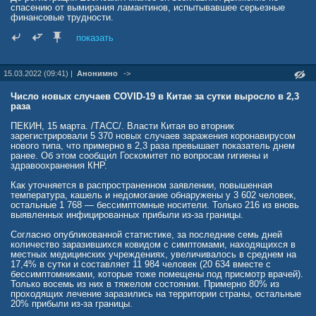
спасению от вымирания ламантинов, испытывавшее серьезные
финансовые трудности.
Журналисты рисуют портрет Дашака как «лысеющего и обычно
показать
одетого в походную форму наполовину продавца, наполовину
провидца, который ясно видел, что вторжение человека в мир
природы может привести к появлению опасных патогенов».
15.03.2022 (09:41) |
Анонимно
->
Несколько лет назад Дашак обратил внимание на то, что
американское правительство выделяет немалые средства для
Число новых случаев COVID-19 в Китае за сутки выросло в 2,3
исследования различных вирусов. Объявленная цель была
раза
благородной и звучала как «исследование вирусов животных с
целью предотвращения их передачи человеческой популяции».
ПЕКИН, 15 марта. /ТАСС/. Власти Китая во вторник
зарегистрировали 5 370 новых случаев заражения коронавирусом
К тому времени правительство США, напуганное лихорадкой Эбола
нового типа, что примерно в 2,3 раза превышает показатель днем
и биотерроризмом в целом, стало выделять на подобного рода
ранее. Об этом сообщил Госкомитет по вопросам гигиены и
исследования немалые деньги. Документы свидетельствуют, что
здравоохранения КНР.
первый грант в размере $3,7 миллиона EcoHealth Alliance получил в
2014 году. Платежное поручение подписал директор американского
Как уточняется в распространенном заявлении, повышенная
государственного Института изучения аллергических и
температура, кашель и недомогание обнаружены у 3 602 человек,
инфекционных заболеваний Энтони Фаучи.
остальные 1 768 — бессимптомные носители. Только 216 из вновь
выявленных инфицированных прибыли из-за границы.
Грант был выделен для проведения исследования «Понимание
риска появления коронавируса у летучих мышей». Часть этих
Согласно опубликованной статистике, за последние семь дней
денег ушла в Китай, в ставший впоследствии печально знаменитым
количество заразившихся ковидом с симптомами, находящихся в
Уханьский институт вирусологии.
местных медицинских учреждениях, увеличивалось в среднем на
17,4% в сутки и составляет 11 984 человек (20 634 вместе с
Vanity Fair удалось установить — как появился на свет
бессимптомниками, которые тоже помещены под присмотр врачей).
коронавирус, и как он оказался среди людей. Немало фактов
Только восемь из них в тяжелом состоянии. Примерно 80% из
свидетельствуют также и о том давлении, которое оказало
проходящих лечение заразились на территории страны, остальные
правительство США на мировое сообщество с целью сокрытия
20% прибыли из-за границы.
своего участия в финансировании исследований EcoHealth Alliance.