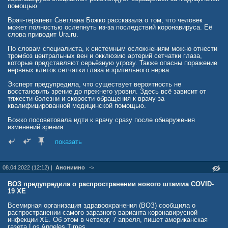
помощью
health.mail.ru/news/kovivak_i_epivakkoronu_perestali_proizvodit/?
frommail=ft_ml
Врач-терапевт Светлана Божко рассказала о том, что человек
может полностью ослепнуть из-за последствий коронавируса. Её
слова приводит Ura.ru.
По словам специалиста, к системным осложнениям можно отнести
тромбоз центральных вен и окклюзию артерий сетчатки глаза,
которые представляют серьёзную угрозу. Также опасны поражение
нервных клеток сетчатки глаза и зрительного нерва.
Эксперт предупредила, что существует вероятность не
восстановить зрение до прежнего уровня. Здесь всё зависит от
тяжести болезни и скорости обращения к врачу за
квалифицированной медицинской помощью.
Божко посоветовала идти к врачу сразу после обнаружения
изменений зрения.
Ранее врач-инфекционист предупредил о том, что после
показать
праздников в России возможен подъём уровня заболеваемости
коронавирусом.
08.04.2022 (12:12) |
Анонимно
->
www.amic.ru/news/medicine/vrach-terapevt-predupredil-o-tom-chto-
koronavirus-mozhet-privesti-k-polnoy-slepote
ВОЗ предупредила о распространении нового штамма COVID-
19 XE
Всемирная организация здравоохранения (ВОЗ) сообщила о
распространении самого заразного варианта коронавирусной
инфекции XE. Об этом в четверг, 7 апреля, пишет американская
газета Los Angeles Times.