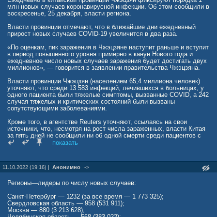
млн новых случаев коронавирусной инфекции. Об этом сообщили в
Куда делают прививку от кори
воскресенье, 25 декабря, власти региона.
Вакцину вводят подкожно под лопатку или в область плеча.
Власти провинции отмечают, что в ближайшие дни ежедневный
прирост новых случаев COVID-19 увеличится в два раза.
Как переносится прививка от кори
«По оценкам, пик заражения в Чжэцзяне наступит раньше и вступит
В большинстве случаев процесс протекает бессимптомно, редко у
в период повышенного уровня примерно в канун Нового года и
детей может повышаться температура, появляется легкое
ежедневное число новых случаев заражения будет достигать двух
недомогание или кашель. Эти симптомы проходят вместе с
миллионов», — говорится в заявлении правительства Чжэцзяна.
температурой и не требуют лечения.
Власти провинции Чжэцзян (населением 65,4 миллиона человек)
уточняют, что среди 13 583 инфекций, лечившихся в больницах, у
одного пациента были тяжелые симптомы, вызванные COVID, а 242
случая тяжелых и критических состояний были вызваны
сопутствующими заболеваниями.
Кроме того, в агентстве Reuters уточняют, ссылаясь на свои
источники, что, несмотря на рост числа зараженных, власти Китая
за пять дней не сообщили ни об одной смерти среди пациентов с
COVID-19.
показать
Стоит отметить, что в Китае за первые 20 дней декабря заразились
коронавирусной инфекцией до 248 млн человек, что составляет
11.10.2022 (19:16) |
Анонимно
->
18% населения.
Ранее китайское государственное агентство «Синьхуа» объявило,
Регионы—лидеры по числу новых случаев:
что Государственный комитет по делам здравоохранения КНР
прекратил публикацию ежедневной информации об эпидемии
Санкт-Петербург — 1232 (за все время — 1 773 325);
COVID-19. Причину такого решения «Синьхуа» не указало.
Свердловская область — 958 (531 911);
Москва — 880 (3 213 628);
Как пишет Associated Press, ссылаясь на американский
Челябинская область — 568 (383 022);