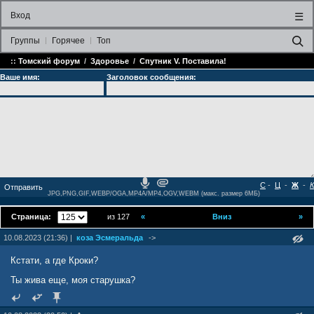
Вход
☰
Группы
Горячее
Топ
::
Томский форум
/
Здоровье
/
Спутник V. Поставила!
Ваше имя:
Заголовок сообщения:
С
-
Ц
-
Ж
-
К
JPG,PNG,GIF,WEBP/OGA,MP4A/MP4,OGV,WEBM (макс. размер 6МБ)
Страница:
из 127
«
Вниз
»
10.08.2023 (21:36) |
коза Эсмеральда
->
Кстати, а где Кроки?
Ты жива еще, моя старушка?