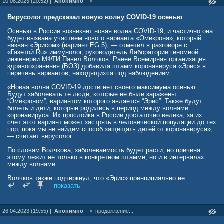
10.08.2023 (20:52) |
Анонимно
->
Вирусолог предсказал новую волну COVID-19 осенью
Осенью в России возникнет новая волна COVID-19, и частично она
будет вызвана участием нового варианта «Омикрона», который
назван «Эрисом» (вариант EG.5), — отметил в разговоре с
«Газетой.Ru» иммунолог, руководитель Лаборатории геномной
инженерии МФТИ Павел Волчков. Ранее Всемирная организация
здравоохранения (ВОЗ) добавила штамм коронавируса «Эрис» в
перечень вариантов, находящихся под наблюдением.
«Новая волна COVID-19 достигнет своего максимума осенью.
Будут заболевать те люди, которые не были заражены
“Омикроном”, вариантом которого является “Эрис”. Также будут
болеть и дети, которые родились в период между волнами
коронавируса. Их прослойка в России достаточно велика, за их
счет этот вариант может застрять в человеческой популяции до тех
пор, пока мы не найдем способ защищать детей от коронавируса»,
— считает вирусолог.
По словам Волчкова, заболеваемость будет расти, но причина
этому лежит не только в конкретном штамме, но и в интервалах
между волнами.
Волчков также подчеркнул, что «Эрис» принципиально не
отличается от «Омикрона», — по крайне мере, пока не существует
показать
научных работ, которые бы доказывали обратное.
По сообщению Роспотребнадзора, «Эрис» уже проник в Россию.
26.04.2023 (19:55) |
Анонимно
->
продолжение...
Первые единичные случаи инфицирования вариантом EG.5.