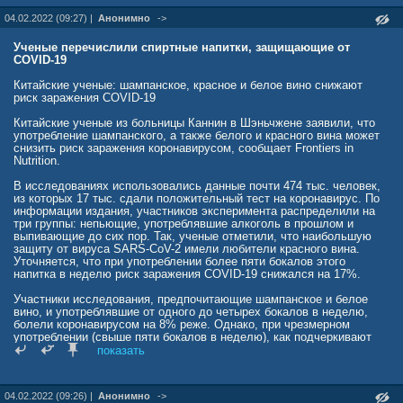
04.02.2022 (09:27) |
Анонимно
->
health.mail.ru/news/yomiuri_v_yaponii_vyyavili_usloviya_pochti/
Ученые перечислили спиртные напитки, защищающие от
COVID-19
Китайские ученые: шампанское, красное и белое вино снижают
риск заражения COVID-19
Китайские ученые из больницы Каннин в Шэньчжене заявили, что
употребление шампанского, а также белого и красного вина может
снизить риск заражения коронавирусом, сообщает Frontiers in
Nutrition.
В исследованиях использовались данные почти 474 тыс. человек,
из которых 17 тыс. сдали положительный тест на коронавирус. По
информации издания, участников эксперимента распределили на
три группы: непьющие, употреблявшие алкоголь в прошлом и
выпивающие до сих пор. Так, ученые отметили, что наибольшую
защиту от вируса SARS-CoV-2 имели любители красного вина.
Уточняется, что при употреблении более пяти бокалов этого
напитка в неделю риск заражения COVID-19 снижался на 17%.
Участники исследования, предпочитающие шампанское и белое
вино, и употреблявшие от одного до четырех бокалов в неделю,
болели коронавирусом на 8% реже. Однако, при чрезмерном
употреблении (свыше пяти бокалов в неделю), как подчеркивают
ученые, «защитный эффект» оказался почти незаметен. У тех, кто
показать
пил пиво и сидр, риск заражения коронавирусом, наоборот,
оказался на 28% выше, причем объем выпитого не играл роли.
04.02.2022 (09:26) |
Анонимно
->
Ранее доктор медицинских наук, академик РАН Сергей Колесников,