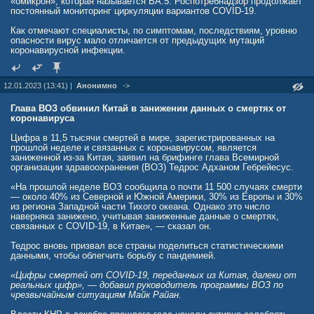
«омикрон», которая называется ВА.5. Роспотребнадзор продолжает
Антон Клиншов
Симптомы кори появляются через 7−14 дней после контакта с
постоянный мониторинг циркуляции вариантов COVID-19.
вирусом.
Как отмечают специалисты, по симптомам, последствиям, уровню
Признаки кори:
опасности вирус мало отличается от предыдущих мутаций
коронавирусной инфекции.
высокая температура (может подняться более чем до 40 °С);
кашель;
насморк;
12.01.2023 (13:41) |
красные слезящиеся глаза (конъюнктивит).
Анонимно
->
Кроме того, необходимо обратить внимание на признаки
Глава ВОЗ обвинил Китай в занижении данных о смертях от
осложнения кори: через два-три дня после проявления симптомов
коронавируса
во рту появляются крошечные белые пятна (пятна Коплика).
Через три — пять дней после проявления симптомов на теле
Цифра в 11,5 тысячи смертей в мире, зарегистрированных на
появляется сыпь. Обычно она начинается с плоских красных
прошлой неделе и связанных с коронавирусом, является
пятен на лице у линии роста волос, которые распространяются
заниженной из-за Китая, заявил на брифинге глава Всемирной
вниз — на шею, тело, руки и ноги.
организации здравоохранения (ВОЗ) Тедрос Адханом Гебрейесус.
Поверх плоских красных пятен также могут появиться небольшие
«На прошлой неделе ВОЗ сообщила о почти 11 500 случаях смерти
приподнятые бугорки. Пятна могут сливаться вместе, когда они
— около 40% из Северной и Южной Америки, 30% из Европы и 30%
распространяются с головы на остальную часть тела. Появление
из региона Западной части Тихого океана. Однако это число
сыпи часто сопровождается лихорадкой.
наверняка занижено, учитывая заниженные данные о смертях,
связанных с COVID-19, в Китае», — сказал он.
Лечение кори
Тедрос вновь призвал все страны поделиться статистическими
При подозрении на корь следует обязательно и как можно быстрее
данными, чтобы облегчить борьбу с пандемией.
обратиться к врачу. Заболевшим корью пациентам, которые не
могут быть уверенными в наличии у них иммунитета против
«Цифры смертей от COVID-19, переданных из Китая, далеки от
вируса, предлагают постконтактную профилактику (ПКП). Чтобы
реальных цифр», — добавил руководитель программы ВОЗ по
потенциально обеспечить защиту или облегчить течение
чрезвычайным ситуациям Майк Райан.
заболевания, вводят вакцину в течение 72 часов после
первоначального заражения либо иммуноглобулин в течение