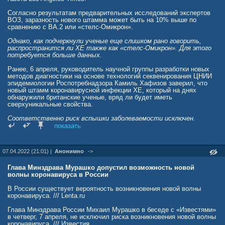
Согласно результатам предварительных исследований экспертов
ВОЗ, заразность нового штамма может быть на 10% выше по
сравнению с BA.2 или «стелс-Омикрон».
Однако, как подчеркнули ученые еще слишком рано говорить,
распространится ли XE также как «стелс-Омикрон». Для этого
потребуется больше данных.
Ранее, 6 апреля, руководитель научной группы разработки новых
методов диагностики на основе технологий секвенирования ЦНИИ
эпидемиологии Роспотребнадзора Камиль Хафизов заверил, что
новый штамм коронавирусной инфекции XE, который на днях
обнаружили британские ученые, вряд ли будет иметь
сверхуникальные свойства.
Соответственно риск вспышки заболеваемости исключен.
показать
Он отметил, что ученые выделяют три разных линии, которые
образовались в результате разрыва и соединения нуклеиновых
кислот разных штаммов: XD, XE, XF. ХЕ — соединение вариантов
07.04.2022 (21:01) |
Анонимно
->
«Омикрона» BA.1 и BA.2 («Стелс-Омикрон»).
Британские ученые выявили новый подвариант «Омикрона» —
Глава Минздрава Мурашко допустил возможность новой
штамм коронавируса, который назвали буквами XE. Агентство
волны коронавируса в России
безопасности здравоохранения Великобритании сообщило, что
специалисты пока не могут сказать, опасен ли он.
В России существует вероятность возникновения новой волны
коронавируса. /// Lenta.ru
Во вторник, 5 апреля, руководитель технической группы Всемирной
организации здравоохранения (ВОЗ) по COVID-19 Мария ван
Глава Минздрава России Михаил Мурашко в беседе с «Известями»
Керкхове сообщила, что заражение гибридом штаммов Омикрон’и
в четверг, 7 апреля, не исключил риска возникновения новой волны
«Дельта» не влечет за собой более тяжелое течение болезни. По
коронавируса. /// Известия