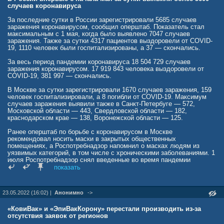
случаев коронавируса
За последние сутки в России зарегистрировали 5685 случаев
заражения коронавирусом, сообщил оперштаб. Показатель стал
максимальным с 1 мая, когда было выявлено 7047 случаев
заражения. Также за сутки 4317 пациентов выздоровели от COVID-
19, 1110 человек были госпитализированы, а 37 — скончались.
За весь период пандемии коронавируса 18 504 729 случаев
заражения коронавирусом. 17 919 843 человека выздоровели от
COVID-19, 381 997 — скончались.
В Москве за сутки зарегистрировали 1670 случаев заражения, 159
человек госпитализировали, а 8 погибли от COVID-19. Максимум
случаев заражения выявили также в Санкт-Петербуге — 572,
Московской области — 443, Свердловской области — 182,
краснодарском крае — 138, Воронежской области — 125.
Ранее оперштаб по борьбе с коронавирусом в Москве
рекомендовал носить маски в закрытых общественных
помещениях, а Роспотребнадзор напомнил о масках людям из
уязвимых категорий, в том числе с хроническими заболеваниями. 1
июля Роспотребнадзор снял введенные во время пандемии
коронавирусные ограничения. Такое решение ведомство приняло в
показать
связи со снижением показателя заболеваемости.
news.mail.ru/incident/52265382/?frommail=1&utm_partner_id=969
23.05.2022 (16:02) |
Анонимно
->
«КовиВак» и «ЭпиВакКорону» перестали производить из-за
отсутствия заявок от регионов