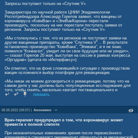
Запросы поступают только на «Спутник V».
Замдиректора по научной работе ЦНИИ Эпидемиологии
Роспотребнадзора Александр Горелов заявил, что вакцины от
коронавируса «КовиВак» и «ЭпиВакКорона» перестали
производить, поскольку на них перестали поступать заявки от
регионов. Запросы поступают только на «Спутник V».
«Мы столкнулись с тем, что из регионов не поступают заявки на
другие вакцинные препараты, кроме “Спутника V”… В результате
остановлено производство “КовиВака”, “Эпивака”, и я не знаю,
появился “Конвасел”, увидит ли он свое будущее или не увидит»,
— сказал Горелов 20 мая, выступая на сессии в рамках конгресса
«Оргздрав» (цитата по «Интерфаксу»).
Он отметил, что на фоне сложившейся ситуации с производством
вакцин осложнился выбор платформ для ревакцинации.
«Мы никак не можем договориться о ревакцинации, потому что на
самом деле у нас должны быть популяционные исследования для
того, чтобы понять, насколько хватает поствакцинального и
постинфекционного иммунитета. В какие сроки нужно проводить
показать
ревакцинацию и кому надо проводить ревакцинацию. Какими
вакцинными платформами», — пояснил Горелов. По его данным,
сочетание различных вакцин необходимо для обеспечения
06.05.2022 (09:07) |
Анонимно
->
максимальной защищенности организма от коронавирусной
инфекции.
Врач-терапевт предупредил о том, что коронавирус может
18 мая первый заместитель гендиректора биофармацевтической
привести к полной слепоте
компании «Нанолек» Максим Стецюк сообщил, что производство
«КовиВака» приостановлено из-за отсутствия спроса и заказов от
При незначительных изменениях зрения после перенесённого
Минздрава.
коронавируса специалист рекомендует обращаться за медицинской