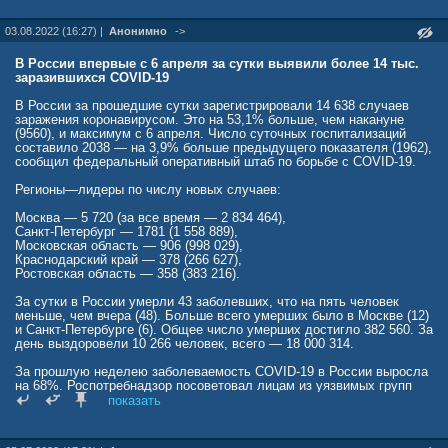
Ранее иммунолог Николай Крючков рассказал, что человек,
переболевший коронавирусной инфекцией, при каждом новом
03.08.2022 (16:27) |
Анонимно
->
заражении будет переносить болезнь тяжелее. Он отметил, что в
России в настоящее время доминируют различные линии штамма
"Омикрон", которые реже приводят к тяжелому течению COVID-19 и
В России впервые с 6 апреля за сутки выявили более 14 тыс.
смерти пациента, чем более ранние варианты. Однако при
заразившихся COVID-19
повторном заражении риски возрастают.
В России за прошедшие сутки зарегистрировали 14 638 случаев
Свыше 56% носителей "Омикрона" не подозревают, что недавно
заражения коронавирусом. Это на 53,1% больше, чем накануне
переболели коронавирусом, выяснили ранее в американском
(9560), и максимум с 6 апреля. Число суточных госпитализаций
медицинском центре CSMC. Данные были получены после
составило 2038 — на 3,9% больше предыдущего показателя (1962),
изучения 2 400 добровольцев из Калифорнии. Участникам
сообщил федеральный оперативный штаб по борьбе с COVID-19.
эксперимента предложили на регулярной основе сдавать тесты на
присутствие частиц коронавируса или антител к нему в организме.
Регионы—лидеры по числу новых случаев:
Подробнее:
Москва — 5 720 (за все время — 2 834 464),
www.m24.ru/news/obshchestvo/18082022/492103
Санкт-Петербург — 1781 (1 558 889),
Московская область — 906 (998 029),
Краснодарский край — 378 (266 627),
Ростовская область — 358 (383 216).
За сутки в России умерли 43 заболевших, что на пять человек
меньше, чем вчера (48). Больше всего умерших было в Москве (12)
и Санкт-Петербурге (6). Общее число умерших достигло 382 560. За
день выздоровели 10 266 человек, всего — 18 000 314.
За прошлую неделею заболеваемость COVID-19 в России выросла
на 68%. Роспотребнадзор посоветовал лицам из уязвимых групп
носить маски в общественных местах.
показать
Лаура Кеффер
news.mail.ru/society/52456460/?frommail=1&utm_partner_id=969