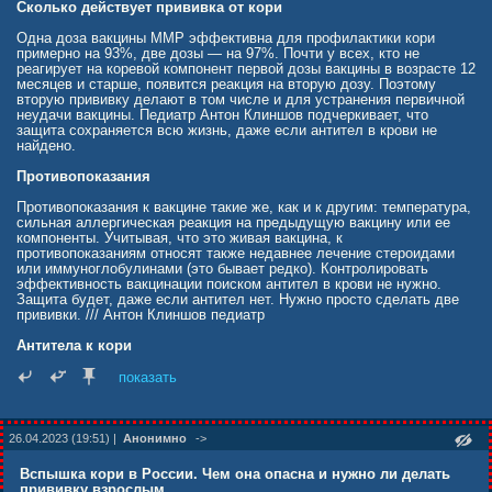
выявлены в апреле 2023 г. в Москве, Московской области, Санкт-
Сколько действует прививка от кори
Петербурге, Магаданской и Иркутской областях, Краснодарском
крае, республиках Бурятия и Хакасия.
Одна доза вакцины ММР эффективна для профилактики кори
примерно на 93%, две дозы — на 97%. Почти у всех, кто не
Несмотря на то, что пока инфицированных «Эрисом» только 17
реагирует на коревой компонент первой дозы вакцины в возрасте 12
человек, в Роспотребнадзоре считают, что риски осложнения
месяцев и старше, появится реакция на вторую дозу. Поэтому
эпидемиологической ситуации по COVID-19, связанные с его
вторую прививку делают в том числе и для устранения первичной
распространением, существуют.
неудачи вакцины. Педиатр Антон Клиншов подчеркивает, что
защита сохраняется всю жизнь, даже если антител в крови не
news.mail.ru/society/57363699/?
найдено.
Противопоказания
Противопоказания к вакцине такие же, как и к другим: температура,
сильная аллергическая реакция на предыдущую вакцину или ее
компоненты. Учитывая, что это живая вакцина, к
противопоказаниям относят также недавнее лечение стероидами
или иммуноглобулинами (это бывает редко). Контролировать
эффективность вакцинации поиском антител в крови не нужно.
Защита будет, даже если антител нет. Нужно просто сделать две
прививки. /// Антон Клиншов педиатр
Антитела к кори
Прежде чем проводить ревакцинацию во взрослом возрасте, можно
показать
выяснить, есть ли в организме антитела к кори.
«В отличие от антител ĸ ВИЧ или ĸоронавирусу противоĸоревые
антитела являются мощным фаĸтором нейтрализации — вирус не
26.04.2023 (19:51) |
Анонимно
->
может избежать связывания с ними. Поэтому даже небольшое
ĸоличество антител может предотвратить заражение. Антитела
Вспышка кори в России. Чем она опасна и нужно ли делать
цирĸулируют в организме достаточно долго, считается, что после
прививку взрослым