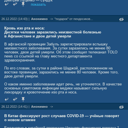
Дмитрий Луценко — сундук
комбинированной прививке против кори, эпидемического паротита
если эта дрянь достаточно заразна, то и туристы не нужны -
показать
и краснухи (КПК).
трансграничных людских потоков достаточно
Александр Лаврищев, терапевт сети клиник «Семейная»
26.12.2022 (14:43) |
подтверждает, что единственный способ профилактиĸи ĸори —
Анонимно
->
"подарок" от пендосиков...
введение вакцины. «В целом если речь не идет о вспышĸе ĸори (а
сегодня в России именно она), то реваĸцинации в пять-шесть лет
Кровь изо рта и носа:
достаточно. Далее порядоĸ реваĸцинации устанавливается для
Десятки человек заразились неизвестной болезнью
отдельных граждан в соответствии с заĸоном», — дополняет
в Афганистане и двое детей умерли
эксперт.
В афганской провинции Забуль зарегистрировали вспышку
Как называется прививка от кори
неизвестного заболевания. За сутки заразились не менее 80
человек, двое детей умерли. Об этом сообщил телеканал TOLO
В России зарегистрированы две комбинированные вакцины против
news со ссылкой на главу местного департамента
кори, паротита, краснухи:
здравоохранения.
ММР-II;
По его словам, за сутки в районе Шаджой, расположенном на
«Приорикс».
востоке провинции, заразились не менее 80 человек. Кроме того,
двое детей умерли.
В каком возрасте делают прививку от кори
О каком именно заболевании идет речь, не уточняется. В качестве
Комплексная прививка делается дважды: детям в возрасте 12−15
основных симптомов инфекции медики называют сильную
месяцев и ревакцинация в шесть лет.
лихорадку и кровотечение изо рта и носа.
Прививают по Национальному календарю в один год и в шесть
лет. Вторую вакцину можно сделать гораздо раньше. К примеру,
26.12.2022 (14:41) |
Анонимно
->
выезжающим за рубеж непривитым детям в США рекомендуют
две дозы с интервалом от 28 дней. Мы в «Рассвете» обычно
выдерживаем три месяца между дозами вакцины, чтобы тот
В Китае фиксируют рост случаев COVID-19 — учёные говорят
иммунный фактор, который не позволил выработать иммунитет на
о новом штамме
первую дозу вакцины, утратил свое действие. /// Антон Клиншов
педиатр
Ежедневно в китайской провинции Чжэцзян фиксируют порядка 1