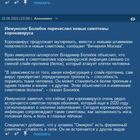
показать
22.08.2022 (23:09) |
Анонимно
->
Иммунолог Болибок перечислил новые симптомы
коронавируса
Коронавирус продолжает мутировать, вместе с новыми штаммами
появляются и новые симптомы, сообщает "Вечерняя Москва".
Врач иммунолог-аллерголог Владимир Болибок объяснил, что
изменение в симптоматике коронавирусной инфекции связано со
сменой спайк-протеина (белок), который атакует клетки человека.
"В зависимости от того, какая конфигурация у спайк-протеина, сам
вирус приобретает определенную тропность – способность
поражать ткани человека. Он может становиться более тропным к
одним тканям и менее – к другим. Этим объясняется и изменение
симптомов болезни", – сказал Болибок.
Иммунолог заметил, что сейчас при коронавирусе очень редко
встречается симптом потери обоняния, который еще в 2020 году
сигнализировал о наличии заболевания. Сегодня коронавирусную
инфекцию сопровождают такие симптомы, как заложенность носа,
головная боль и боль в глазных яблоках.
Специалист добавил, что у штамма "Омикрон" есть фирменный
симптом – слабость в теле. Он не встречается у других видов
ОРВИ-вирусов, поэтому его сложно спутать с другими болезнями.
показать