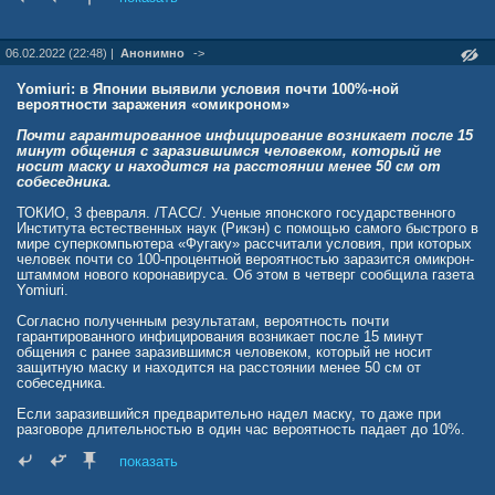
инфекции.
news.mail.ru/society/50321408/?frommail=1
06.02.2022 (22:48) |
Анонимно
->
Yomiuri: в Японии выявили условия почти 100%-ной
вероятности заражения «омикроном»
Почти гарантированное инфицирование возникает после 15
минут общения с заразившимся человеком, который не
носит маску и находится на расстоянии менее 50 см от
собеседника.
ТОКИО, 3 февраля. /ТАСС/. Ученые японского государственного
Института естественных наук (Рикэн) с помощью самого быстрого в
мире суперкомпьютера «Фугаку» рассчитали условия, при которых
человек почти со 100-процентной вероятностью заразится омикрон-
штаммом нового коронавируса. Об этом в четверг сообщила газета
Yomiuri.
Согласно полученным результатам, вероятность почти
гарантированного инфицирования возникает после 15 минут
общения с ранее заразившимся человеком, который не носит
защитную маску и находится на расстоянии менее 50 см от
собеседника.
Если заразившийся предварительно надел маску, то даже при
разговоре длительностью в один час вероятность падает до 10%.
При этом после 15 минут общения на расстоянии от 1 метра
показать
инфицированный без маски может передать собеседнику инфекцию
с вероятность 60%, в маске - почти с нулевой вероятностью.