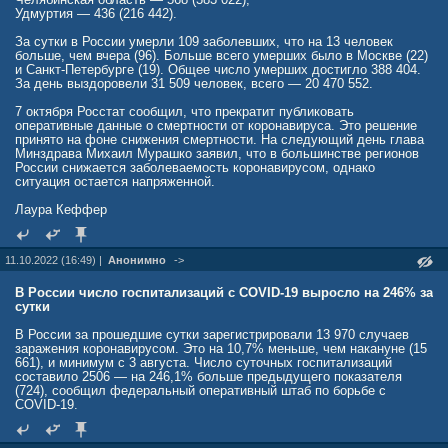
Университет Джона Хопкинса, всплеск заражений COVID-19 в Китае
Удмуртия — 436 (216 442).
может привести к появлению новой мутации коронавируса. Эксперт
по инфекционным заболеваниям Стюарт Кэмпбелл Рэй
За сутки в России умерли 109 заболевших, что на 13 человек
подчеркнул, что «население Китая очень велико, а иммунитет
больше, чем вчера (96). Больше всего умерших было в Москве (22)
ограничен», и это может спровоцировать «вспышку нового штамма»
и Санкт-Петербурге (19). Общее число умерших достигло 388 404.
коронавируса.
За день выздоровели 31 509 человек, всего — 20 470 552.
7 октября Росстат сообщил, что прекратит публиковать
оперативные данные о смертности от коронавируса. Это решение
принято на фоне снижения смертности. На следующий день глава
Минздрава Михаил Мурашко заявил, что в большинстве регионов
России снижается заболеваемость коронавирусом, однако
ситуация остается напряженной.
Лаура Кеффер
11.10.2022 (16:49) |
Анонимно
->
В России число госпитализаций с COVID-19 выросло на 246% за
сутки
В России за прошедшие сутки зарегистрировали 13 970 случаев
заражения коронавирусом. Это на 10,7% меньше, чем накануне (15
661), и минимум с 3 августа. Число суточных госпитализаций
составило 2506 — на 246,1% больше предыдущего показателя
(724), сообщил федеральный оперативный штаб по борьбе с
COVID-19.