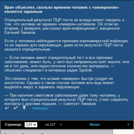
посоветовавший россиянам защищаться от коронавируса с
помощью водки, заявил, что этот способ действительно поможет
Врач объяснил, сколько времени человек с «омикроном»
не заразиться. По его словам, ингаляция алкоголем действительно
является заразным
помогает снизить вирусную нагрузку.
Отрицательный результат ПЦР-теста не всегда может говорить о
За это совет академик до этого подвергся критике со стороны
том, что человек не заражен «омикрон»-штаммом. Об этом во
медицинского сообщества. Академик Российской академии наук
вторник, 1 февраля, рассказал врач-инфекционист, вакцинолог
(РАН), доктор медицинских наук Геннадий Онищенко назвал совет
Евгений Тимаков.
делать ингаляции водкой против «омикрона» «глупой шуткой».
Если у человека наблюдаются признаки коронавирусной инфекции,
www.gazeta.ru/social/news/2022/01/24/17186821.shtml?
то он заразен для окружающих, даже если результат ПЦР-теста
utm_source=24smi&utm_medium=exchange&utm_term=13652&utm_co
оказался отрицательным.
ntent=3971320&utm_campaign=19681&es=24smi
— Если человек имеет отрицательный тест и все признаки
заболевания, может быть, у него был неправильно взят анализ: или
не в тот день, или недостаточное количество материала, —
объяснил специалист в интервью радио Sputnik.
Это связано с тем, что штамм «омикрон» быстро уходит из
носоглотки. Однако в таком случае человек все еще может
выделять вирус и заражать окружающих.
— При наличии симптомов заболевания даже тому человеку, у
которого был отрицательный результат ПЦР-теста, стоит сократить
контакты с другими людьми, — советует Тимаков.
показать
Придерживаться ограничений стоит семь дней. За этот период
точно станет понятно, заразился ли человек коронавирусом.
— При предыдущих штаммах от десяти дней до трех недель
Страница:
из 127
«
Вверх
»
человек был заразен, в зависимости от тяжести состояния. А у
детей из кишечника вирус в активной форме выделялся более