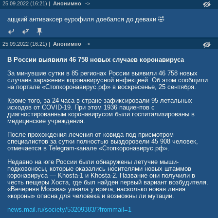
25.09.2022 (16:21) |
Анонимно
->
аццкий антиваксер еурофиля доебался до девахи 🤣
25.09.2022 (16:21) |
Анонимно
->
В России выявили 46 758 новых случаев коронавируса
За минувшие сутки в 85 регионах России выявили 46 758 новых
случаев заражения коронавирусной инфекцией. Об этом сообщили
на портале «Cтопкоронавирус.рф» в воскресенье, 25 сентября.
Кроме того, за 24 часа в стране зафиксировали 95 летальных
исходов от COVID-19. При этом 1936 пациентов с
диагностированным коронавирусом были госпитализированы в
медицинские учреждения.
После прохождения лечения от ковида под присмотром
специалистов за сутки полностью выздоровели 45 908 человек,
отмечается в Telegram-канале «Cтопкоронавирус.рф».
Недавно на юге России были обнаружены летучие мыши-
подковоносы, которые оказались носителями новых штаммов
коронавируса — Khosta-1 и Khosta-2. Название они получили в
честь пещеры Хоста, где был найден первый вариант возбудителя.
«Вечерняя Москва» узнала у врача, насколько новая линия
«короны» опасна для человека и возможны ли мутации.
news.mail.ru/society/53209383/?frommail=1