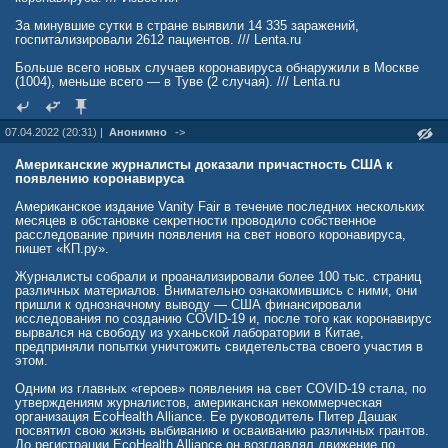
ее словам, «уровень выявления» такого гибрида в мире невысок.
За минувшие сутки в стране выявили 14 335 заражений,
В РФ продолжает проходить масштабная кампания по вакцинации
госпитализировали 2612 пациентов. /// Lenta.ru
от коронавирусной инфекции. В стране зарегистрировано шесть
препаратов, которыми могут привиться граждане: «Спутник V»,
Больше всего новых случаев коронавируса обнаружили в Москве
«Спутник Лайт», «ЭпиВакКорона», «КовиВак», «ЭпиВакКорона-Н»,
(1004), меньше всего — в Туве (2 случая). /// Lenta.ru
вакцина для подростков «Спутник M».
news.mail.ru/society/50794836/?frommail=1
07.04.2022 (20:31) |
Анонимно
->
Американские журналисты доказали причастность США к
появлению коронавируса
Американское издание Vanity Fair в течение последних нескольких
месяцев в обстановке секретности проводило собственное
расследование причин появления на свет нового коронавируса,
пишет «КП.ру».
Журналисты собрали и проанализировали более 100 тыс. страниц
различных материалов. Внимательно ознакомившись с ними, они
пришли к однозначному выводу — США финансировали
исследования по созданию COVID-19 и, после того как коронавирус
вырвался на свободу из уханьской лаборатории в Китае,
предприняли попытки уничтожить свидетельства своего участия в
этом.
Одним из главных «героев» появления на свет COVID-19 стала, по
утверждениям журналистов, американская некоммерческая
организация EcoHealth Alliance. Ее руководитель Питер Дашак
посвятил свою жизнь выбиванию и осваиванию различных грантов.
До регистрации EcoHealth Alliance он возглавлял движение по