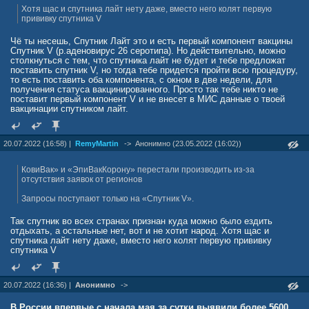
Хотя щас и спутника лайт нету даже, вместо него колят первую
прививку спутника V
Чё ты несешь, Спутник Лайт это и есть первый компонент вакцины
Спутник V (р.аденовирус 26 серотипа). Но действительно, можно
столкнуться с тем, что спутника лайт не будет и тебе предложат
поставить спутник V, но тогда тебе придется пройти всю процедуру,
то есть поставить оба компонента, с окном в две недели, для
получения статуса вакцинированного. Просто так тебе никто не
поставит первый компонент V и не внесет в МИС данные о твоей
вакцинации спутником лайт.
20.07.2022 (16:58) |
RemyMartin
->
Анонимно (23.05.2022 (16:02))
КовиВак» и «ЭпиВакКорону» перестали производить из-за
отсутствия заявок от регионов
Запросы поступают только на «Спутник V».
Так спутник во всех странах признан куда можно было ездить
отдыхать, а остальные нет, вот и не хотит народ. Хотя щас и
спутника лайт нету даже, вместо него колят первую прививку
спутника V
20.07.2022 (16:36) |
Анонимно
->
В России впервые с начала мая за сутки выявили более 5600