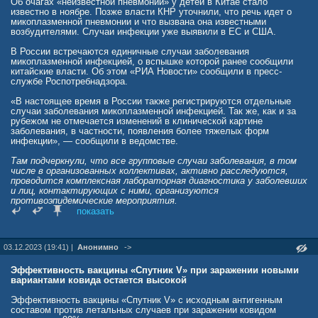
Об очагах «неизвестной пневмонии» у детей в Китае стало
известно в ноябре. Позже власти КНР уточнили, что речь идет о
микоплазменной пневмонии и что вызвана она известными
возбудителями. Случаи инфекции уже выявили в ЕС и США.
В России встречаются единичные случаи заболевания
микоплазменной инфекцией, о вспышке которой ранее сообщили
китайские власти. Об этом «РИА Новости» сообщили в пресс-
службе Роспотребнадзора.
«В настоящее время в России также регистрируются отдельные
случаи заболевания микоплазменной инфекцией. Так же, как и за
рубежом не отмечается изменений в клинической картине
заболевания, в частности, появления более тяжелых форм
инфекции», — сообщили в ведомстве.
Там подчеркнули, что все групповые случаи заболевания, в том
числе в организованных коллективах, активно расследуются,
проводится комплексная лабораторная диагностика у заболевших
и лиц, контактирующих с ними, организуются
противоэпидемические мероприятия.
показать
В ведомстве также напомнили, что в последние несколько дней
ряд стран мира, в частности Китай, Германия, Франция, Италия,
сообщили о росте заболеваемости респираторными
03.12.2023 (19:41) |
Анонимно
->
заболеваниями, поражающими преимущественно детей.
Микоплазменная пневмония — атипичная легочная инфекция,
Эффективность вакцины «Спутник V» при заражении новыми
возбудителем которой является Мycoplasma pneumoniae. Пик
вариантами ковида остается высокой
сезонных колебаний заболеваемости такой пневмонией
характерен для осенне-зимнего периода, ей преимущественно
Эффективность вакцины «Спутник V» с исходным антигенным
подвержены дети и подростки.
составом против летальных случаев при заражении ковидом