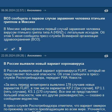
Альтштейн отметил, что вакцины от указанного заболевания не
существует и существующие меры профилактики направлены на
06.06.2024 (11:57) |
Анонимно
->
противоклещевую обработку территории.
По его словам, в восьми областях также диагностирована
ВОЗ сообщила о первом случае заражения человека птичьим
геморрагическая лихорадка с почечным синдромом, которую на
гриппом в Мексике
начальном этапе могут принять за грипп, а затем развивается
почечная недостаточность.
В Мексике зафиксировали первый случай заражения человека
вирусом птичьего гриппа типа A (H5N2) с летальным исходом. Об
Заражения происходят чаще всего летом и осенью при посещении
этом 5 июня сообщила пресс-служба Всемирной организации
лесов и полей, заключил собеседник издания.
здравоохранения (ВОЗ).
social.ren.tv/blog/43984440638/Desyatki-sluchayev-zarazheniya-kongo-
kryimskoy-lihoradkoy-proizo
22.05.2024 (09:28) |
Анонимно
->
В России выявили новый вариант коронавируса
В России выявили новый вариант коронавируса FLiRT, который не
представляет большой опасности. Об этом сообщили в пресс-
службе Роспотребнадзора, передает РИА Новости.
«За весь период мониторинга выявлено 178 случаев новых
вариантов FLiRT, в том числе вариантов KP.2 (три случая), KP.1.1
(пять случаев), KS.1 (170 случаев). Все они не представляют
большей опасности, чем его другие разновидности», — сказано в
сообщении ведомства.
В пресс-службе Роспотребнадзора отметили, что вариант омикрон
по-прежнему остается преобладающим во всем мире. Уточняется,