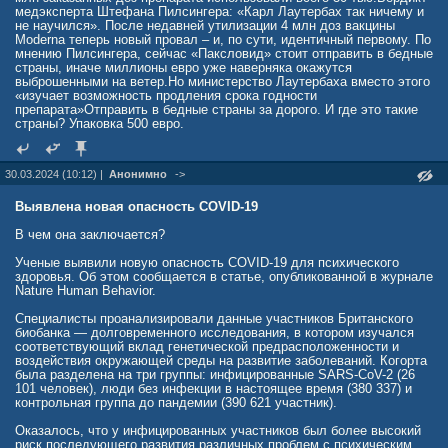
Такие микроорганизмы, как вирусы Ласса, Нипах, Эбола и Зика, к
медэксперта Штефана Пилсингера: «Карл Лаутербах так ничему и
серьезным глобальным угрозам относят лишь от 1% до 2%
не научился». После недавней утилизации 4 млн доз вакцины
опрошенных ученых.
Moderna теперь новый провал – и, по сути, идентичный первому. По
мнению Пилсингера, сейчас «Паксловид» стоит отправить в бедные
На этой неделе Всемирная организация здравоохранения (ВОЗ)
страны, иначе миллионы евро уже наверняка окажутся
выразила обеспокоенность по поводу возможности
выброшенными на ветер.Но министерство Лаутербаха вместо этого
распространения птичьего гриппа среди людей после вспышки
«изучает возможность продления срока годности
вируса H5N1 среди молочных коров в США.
препарата»Отправить в бедные страны за дорого. И где это такие
страны? Упаковка 500 евро.
«H5M1 — это гриппозная инфекция, возникшая преимущественно
среди домашней птицы и уток. Она активно распространялась в
течение последних двух лет и превратилась в глобальную
30.03.2024 (10:12) |
Анонимно
->
зоонозную пандемию. Большую озабоченность вызывает тот факт,
что, заражая уток и кур, а теперь все чаще и млекопитающих, этот
Выявлена новая опасность COVID-19
вирус эволюционирует и приобретает способность заражать
людей», — пояснил главный научный сотрудник ВОЗ Джереми
В чем она заключается?
Фаррар. При этом пока не зарегистрировано ни одного случая
передачи H5N1 от человека к человеку.
Ученые выявили новую опасность COVID-19 для психического
здоровья. Об этом сообщается в статье, опубликованной в журнале
В апреле в Соединенных Штатах был выявлен первый случай
Nature Human Behavior.
инфицирования человека вирусом птичьего гриппа H5N1 от скота.
Специалисты проанализировали данные участников Британского
vfokuse.mail.ru/article/naydena-svyaz-mezhdu-blizorukostyu-i-
биобанка — долговременного исследования, в котором изучался
bessonnicey-60757488/
соответствующий вклад генетической предрасположенности и
воздействия окружающей среды на развитие заболеваний. Когорта
была разделена на три группы: инфицированные SARS-CoV-2 (26
101 человек), люди без инфекции в настоящее время (380 337) и
контрольная группа до пандемии (390 621 участник).
Оказалось, что у инфицированных участников был более высокий
риск последующего развития различных проблем с психическим