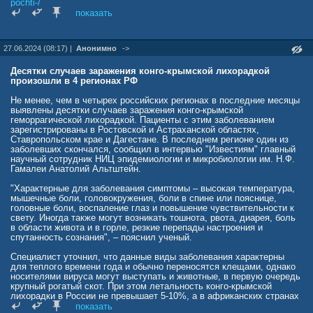
pochti-/
показать
27.06.2024 (08:17) |
Анонимно
->
Десятки случаев заражения конго-крымской лихорадкой
произошли в 4 регионах РФ
Не менее, чем в четырех российских регионах в последние месяцы
выявлены десятки случаев заражения конго-крымской
геморрагической лихорадкой. Пациенты с этим заболеванием
зарегистрированы в Ростовской и Астраханской областях,
Ставропольском крае и Дагестане. В последнем регионе один из
заболевших скончался, сообщил в интервью "Известиям" главный
научный сотрудник НИЦ эпидемиологии и микробиологии им. Н.Ф.
Гамалеи Анатолий Альтштейн.
"Характерные для заболевания симптомы – высокая температура,
мышечные боли, головокружения, боли в спине или пояснице,
головные боли, воспаление глаз и повышение чувствительности к
свету. Иногда также могут возникать тошнота, рвота, диарея, боль
в области живота и в горле, резкие перепады настроения и
спутанность сознания", – пояснил ученый.
Специалист уточнил, что данные виды заболевания характерны
для теплого времени года и обычно переносятся клещами, однако
носителями вируса могут выступать и животные, в первую очередь
крупный рогатый скот. При этом летальность конго-крымской
лихорадки в России не превышает 5-10%, а в африканских странах
достигает 40%.
показать