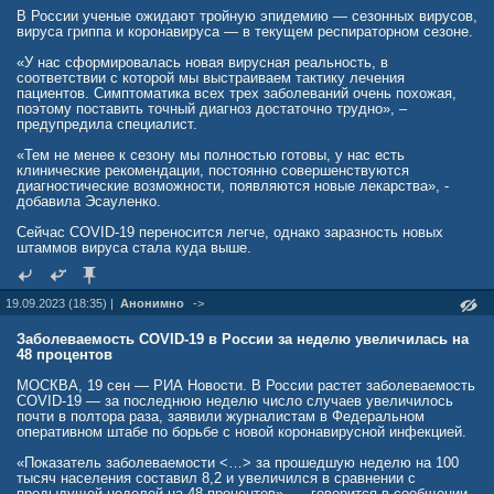
доминирующие штаммы с существенно измененным S-белком", —
В России ученые ожидают тройную эпидемию — сезонных вирусов,
пояснил профессор МГУ.
вируса гриппа и коронавируса — в текущем респираторном сезоне.
Эксперты сошлись во мнении, что по мере прохождения пандемии
«У нас сформировалась новая вирусная реальность, в
первоначальная вакцина «Спутник V» стала мало защищать от
соответствии с которой мы выстраиваем тактику лечения
заражения коронавирусной инфекцией, но все еще защищает от
пациентов. Симптоматика всех трех заболеваний очень похожая,
тяжелого течения болезни. Как отметил Альтштейн, это произошло
поэтому поставить точный диагноз достаточно трудно», –
с появлением «омикрона». «Омикрон» — генетически нестабильный
предупредила специалист.
вариант: он постоянно порождал новые варианты, и каждый из них
отличался от другого в той или иной мере", — прокомментировал
«Тем не менее к сезону мы полностью готовы, у нас есть
профессор.
клинические рекомендации, постоянно совершенствуются
диагностические возможности, появляются новые лекарства», -
Как сообщил Альтштейн, в НИЦЭМ им. Н. Ф. Гамалеи уже
добавила Эсауленко.
разработали вакцину против новых вариантов «омикрона», однако
процесс внедрения идет медленно. «По-видимому, в 2023 году мы
Сейчас COVID-19 переносится легче, однако заразность новых
эту новую вакцину иметь не будем. Скорее всего, она появится в
штаммов вируса стала куда выше.
начале следующего года», — отметил он.
Обновить вакцину достаточно просто технически, отметил
профессор Аграновский, однако клинические испытания и
19.09.2023 (18:35) |
Анонимно
->
регистрация такой вакцины, которая формально является новой,
занимает время. «Так что вакцинный гуморальный иммунитет не
Заболеваемость COVID-19 в России за неделю увеличилась на
будет успевать за актуальными штаммами. Однако вакцинный Т-
48 процентов
клеточный иммунитет, который менее чувствителен к изменениям
вирусного белка-мишени, будет защищать от тяжелого течения
МОСКВА, 19 сен — РИА Новости. В России растет заболеваемость
С-19, даже если использовалась вакцина предыдущего
COVID-19 — за последнюю неделю число случаев увеличилось
поколения», — сообщил он.
почти в полтора раза, заявили журналистам в Федеральном
оперативном штабе по борьбе с новой коронавирусной инфекцией.
Альтштейн подчеркнул, что хоть и ковидная пандемия значительно
ослабела, вакцина все еще нужна для защиты угрожаемого
«Показатель заболеваемости <…> за прошедшую неделю на 100
контингента — хронически больных и пожилых людей: «С 6 мая
тысяч населения составил 8,2 и увеличился в сравнении с
2023 года в мире заболели более 8,5 млн человек и примерно
предыдущей неделей на 48 процентов», — говорится в сообщении.