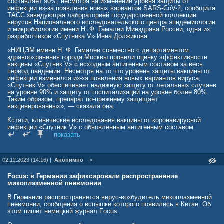
Заболевание сопровождается сильным и продолжительным
составляет 90%, несмотря на изменение уровня защиты от
кашлем, отмечаются боли в грудной клетке, может развиться
инфекции из-за появления новых вариантов SARS-CoV-2, сообщила
обструкция бронхов.
ТАСС заведующая лабораторией государственной коллекции
вирусов Национального исследовательского центра эпидемиологии
Для подтверждения диагноза рекомендуется проведение ПЦР-
и микробиологии имени Н. Ф. Гамалеи Минздрава России, одна из
теста. Микоплазменная пневмония обычно имеет благоприятное
разработчиков «Спутника V» Инна Должикова.
течение, в редких случаях — очень тяжелое.
«НИЦЭМ имени Н. Ф. Гамалеи совместно с департаментом
В ноябре о вспышке неизвестной пневмонии в Китае писала The
здравоохранения города Москвы провели оценку эффективности
Telegraph со ссылкой на сервис ProMed (отслеживает вспышки
вакцины «Спутник V» c исходным антигенным составом за весь
заболеваний людей и животных по всему миру). Так, сервис
период пандемии. Несмотря на то что уровень защиты вакцины от
сообщил об очагах «недиагностированной пневмонии» у детей на
инфекции изменился из-за появления новых вариантов вируса,
севере Китая.
«Спутник V» обеспечивает надежную защиту от летальных случаев
на уровне 90% и защиту от госпитализаций на уровне более 80%.
news.mail.ru/incident/58890778/
Таким образом, препарат по-прежнему защищает
вакцинированных», — сказала она.
Кстати, клинические исследования вакцины от коронавирусной
инфекции «Спутник V» с обновленным антигенным составом
завершат в начале декабря 2023 года, затем препарат будет готов
показать
поступить в гражданский оборот.
«Изменение состава вакцины, новая версия которой уже проходит
02.12.2023 (14:16) |
Анонимно
->
клинические исследования, позволит дополнительно повысить ее
защитную эффективность именно в отношении профилактики
инфицирования. Ожидается, что исследования будут завершены в
Focus: в Германии зафиксировали распространение
начале декабря 2023 года, после чего обновленная вакцины будет
микоплазменной пневмонии
готова к поступлению в гражданский оборот», — сказала Инна
Должикова.
В Германии распространяется вирус-возбудитель микоплазменной
пневмонии, сообщения о вспышке которого появились в Китае. Об
«Спутник V» был зарегистрирован в России 11 августа 2020 года,
этом пишет немецкий журнал Focus.
став первой в мире официально зарегистрированной вакциной от