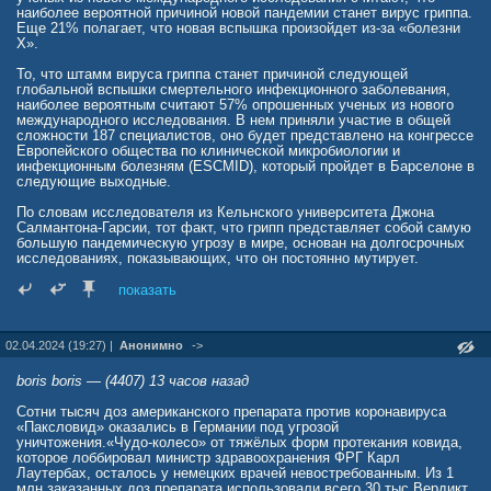
наиболее вероятной причиной новой пандемии станет вирус гриппа.
Еще 21% полагает, что новая вспышка произойдет из-за «болезни
X».
То, что штамм вируса гриппа станет причиной следующей
глобальной вспышки смертельного инфекционного заболевания,
наиболее вероятным считают 57% опрошенных ученых из нового
международного исследования. В нем приняли участие в общей
сложности 187 специалистов, оно будет представлено на конгрессе
Европейского общества по клинической микробиологии и
инфекционным болезням (ESCMID), который пройдет в Барселоне в
следующие выходные.
По словам исследователя из Кельнского университета Джона
Салмантона-Гарсии, тот факт, что грипп представляет собой самую
большую пандемическую угрозу в мире, основан на долгосрочных
исследованиях, показывающих, что он постоянно мутирует.
«Грипп появляется каждую зиму. Эти вспышки можно назвать
показать
небольшими пандемиями. Они более-менее контролируются,
поскольку различные штаммы, вызывающие их, недостаточно
вирулентны. Но так не обязательно будет всегда», — отметил
02.04.2024 (19:27) |
Анонимно
->
Салмантон-Гарсия.
По мнению 21% участников исследования, другой наиболее
boris boris — (4407) 13 часов назад
вероятной причиной пандемии, после гриппа, станет «болезнь X».
Они полагают, что следующая вспышка произойдет из-за еще не
Сотни тысяч доз американского препарата против коронавируса
идентифицированного микроорганизма, который «появится
«Паксловид» оказались в Германии под угрозой
ниоткуда», как в случае с вирусом Sars-CoV-2, который привел к
уничтожения.«Чудо-колесо» от тяжёлых форм протекания ковида,
пандемии COVID-19. 15% исследователей считают, что именно
которое лоббировал министр здравоохранения ФРГ Карл
Sars-CoV-2 спровоцирует новую эпидемию.
Лаутербах, осталось у немецких врачей невостребованным. Из 1
млн заказанных доз препарата использовали всего 30 тыс.Вердикт