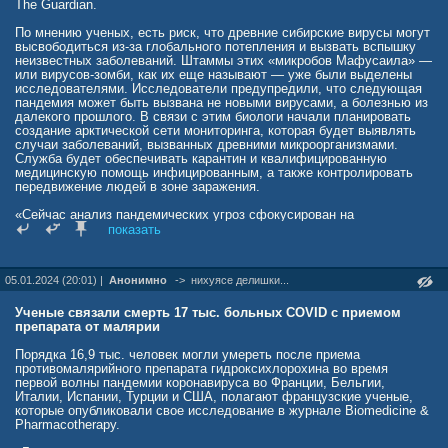
помощью методов математической физики».
The Guardian.
Остальное:
По мнению ученых, есть риск, что древние сибирские вирусы могут
health.mail.ru/news/3159672-volna-za-volnoy-uchenye-
ustanovili-stsenariy/
высвободиться из-за глобального потепления и вызвать вспышку
неизвестных заболеваний. Штаммы этих «микробов Мафусаила» —
или вирусов-зомби, как их еще называют — уже были выделены
исследователями. Исследователи предупредили, что следующая
пандемия может быть вызвана не новыми вирусами, а болезнью из
далекого прошлого. В связи с этим биологи начали планировать
создание арктической сети мониторинга, которая будет выявлять
случаи заболеваний, вызванных древними микроорганизмами.
Служба будет обеспечивать карантин и квалифицированную
медицинскую помощь инфицированным, а также контролировать
передвижение людей в зоне заражения.
«Сейчас анализ пандемических угроз сфокусирован на
заболеваниях, которые могут возникнуть в южных регионах, а
показать
затем распространиться на север. При этом мало внимания
уделяется возможной вспышке на Крайнем Севере, которая может
распространиться на юг — и я считаю, что это упущение. Там есть
05.01.2024 (20:01) |
Анонимно
->
нихуясе делишки...
опасные вирусы, которые могут заразить людей и вызвать новую
эпидемию», — сообщил генетик Жан-Мишель Клавери из
университета Марселя.
Ученые связали смерть 17 тыс. больных COVID с приемом
препарата от малярии
В 2014 году Клавери возглавил группу ученых, которые
изолировали живые вирусы в Сибири и доказали, что они по-
Порядка 16,9 тыс. человек могли умереть после приема
прежнему способны инфицировать одноклеточные организмы,
противомалярийного препарата гидроксихлорохина во время
несмотря на тысячелетия, проведенные в вечной мерзлоте.
первой волны пандемии коронавируса во Франции, Бельгии,
Исследования, опубликованные в 2023 году, выявили
Италии, Испании, Турции и США, полагают французские ученые,
существование нескольких вирусных штаммов в семи разных
которые опубликовали свое исследование в журнале Biomedicine &
точках Сибири, которые могут инфицировать культивируемые
Pharmacotherapy.
клетки. Возраст одного из микроорганизмов составлял 48,5 тысячи