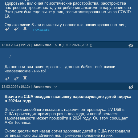
здоровьем, включая психотические расстройства, расстройства
настроения, тревожность, употребление алкоголя и нарушения сна.
Этот риск был еще выше у лиц, госпитализированных из-за COVID-
19.
Однако риски были снижены у полностью вакцинированных лиц,
что подчеркивает защитный эффект вакцинации против развития
показать
новых психических расстройств и прогрессирования
существующих.
13.03.2024 (19:12) |
Анонимно
->
# (19.02.2024 (20:31))
health.mail.ru/news/3269578-vyyavlena-novaya-opasnost-covid-19/
/
Да все они там такие мразоты...для них бабки - всё. жизни
человеческие - ничто!
13.03.2024 (19:12) |
Анонимно
->
Врачи из США ожидают вспышку парализующего детей вируса
в 2024-м году
Вспышки способного вызывать паралич энтеровируса EV-D68 в
США происходят примерно раз в два года, и новый всплеск
заболеваемости может произойти в 2024 году. Об этом сообщает
ARS Technica.
Около десяти лет назад сотни здоровых детей в США пострадали
от внезапного ослабления ног. Примерно половине из них