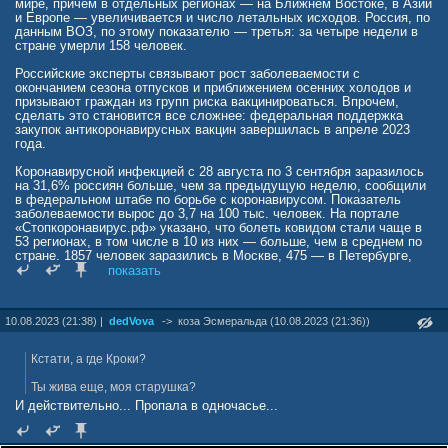
кашель, насморк, чихание;
мире, причем в отдельных регионах — на Ближнем Востоке, в Азии
головная боль, боли в мышцах и груди, общая слабость;
и Европе — увеличивается и число летальных исходов. Россия, по
возможна тошнота, рвота и диарея.
данным ВОЗ, по этому показателю — третья: за четыре недели в
стране умерли 158 человек.
В России штамм BA.2.86 пока не выявлен.
Российские эксперты связывают рост заболеваемости с
окончанием сезона отпусков и приближением осенних холодов и
призывают граждан из групп риска вакцинироваться. Впрочем,
сделать это становится все сложнее: федеральная поддержка
закупок антикоронавирусных вакцин завершилась в апреле 2023
года.
Коронавирусной инфекцией с 28 августа по 3 сентября заразилось
на 31,6% россиян больше, чем за предыдущую неделю, сообщили
в федеральном штабе по борьбе с коронавирусом. Показатель
заболеваемости вырос до 3,7 на 100 тыс. человек. На портале
«Стопкоронавирус.рф» указано, что болеть ковидом стали чаще в
53 регионах, в том числе в 10 из них — больше, чем в среднем по
стране. 1857 человек заразились в Москве, 475 — в Петербурге,
170 — в Башкирии, 147 — в Самарской области, 144 — в
показать
Краснодарском крае, 123 — в Пермском крае, 117 — в
Свердловской области, 103 — в Челябинской области.
10.08.2023 (21:38) |
dedVova
->
коза Эсмеральда (10.08.2023 (21:36))
Кстати, а где Кроки?
Ты жива еще, моя старушка?
И действительно... Пропала в одночасье...