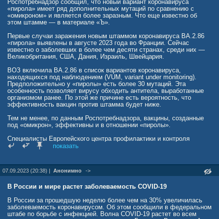
Роспотребнадзор сообщил, что новый вариант коронавируса
«пирола» имеет ряд дополнительных мутаций по сравнению с
«омикроном» и является более заразным. Что еще известно об
этом штамме — в материале «Ъ».
Первые случаи заражения новым штаммом коронавируса BA.2.86
«пирола» выявлены в августе 2023 года во Франции. Сейчас
известно о заболевших в более чем десяти странах, среди них —
Великобритания, США, Дания, Израиль, Швейцария.
ВОЗ включила BA.2.86 в список вариантов коронавируса,
находящихся под наблюдением (VUM, variant under monitoring).
Предположительно у «пиролы» есть более 30 мутаций. Эта
особенность позволяет вирусу обходить антитела, выработанные
организмом ранее. По этой же причине есть вероятность, что
эффективность вакцин против штамма будет ниже.
Тем не менее, по данным Роспотребнадзора, вакцины, созданные
под «омикрон», эффективны и в отношении «пиролы».
Специалисты Европейского центра профилактики и контроля
заболеваний отмечают, что существующие ковид-тесты и
показать
лекарства эффективны и против BA.2.86. Кроме того, на текущий
момент нет подтверждений тому, что этот подвид вируса вызывает
более тяжелое течение болезни, чем его предшественники.
07.09.2023 (20:38) |
Анонимно
->
Вызываемые «пиролой» симптомы пока не описаны из-за
небольшого количества заболевших, но, по мнению врачей, они
В России и мире растет заболеваемость COVID-19
вряд ли будут отличаться от общих признаков коронавируса:
В России за прошедшую неделю более чем на 30% увеличилась
высокая температура;
заболеваемость коронавирусом. Об этом сообщили в федеральном
затрудненное дыхание;
штабе по борьбе с инфекцией. Волна COVID-19 растет во всем