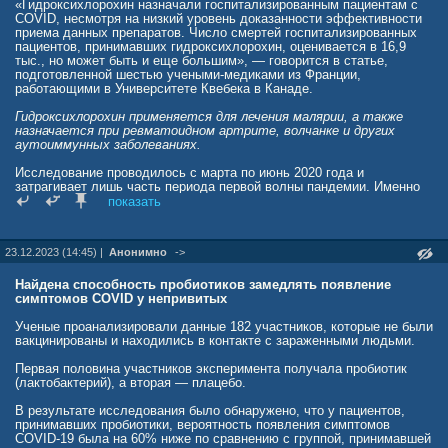
лет.
«Гидроксихлорохин назначали госпитализированным пациентам с
COVID, несмотря на низкий уровень доказанности эффективности
«Вирусы, которые мы выделили, были способны заражать только
приема данных препаратов. Число смертей госпитализированных
амебы и не представляли риска для человека. Однако мы
пациентов, принимавших гидроксихлорохин, оценивается в 16,9
идентифицировали геномные следы поксвирусов и герпесвирусов,
тыс., но может быть и еще большим», — говорится в статье,
которые, являются хорошо известными патогенами человека», —
подготовленной шестью учеными-медиками из Франции,
сказал Клавери.
работающими в Университете Квебека в Канаде.
При этом самый высокий риск представляет не таяние вечной
Гидроксихлорохин применяется для лечения малярии, а также
мерзлоты. «Опасность исходит от другого фактора глобального
назначается при ревматоидном артрите, волчанке и других
потепления: от исчезновения арктического морского льда. Это
аутоиммунных заболеваниях.
изменение позволит увеличить судоходство, транспортное
сообщение и промышленное развитие Сибири. Планируются
Исследование проводилось с марта по июнь 2020 года и
масштабные горнодобывающие операции, в ходе которых в
затрагивает лишь часть периода первой волны пандемии. Именно
глубокой вечной мерзлоте будут пробурены огромные скважины и
тогда, как отмечают ученые, гидроксихлорохин назначали
показать
шахты для добычи нефти и руды. Эти действия высвободят
пациентам с коронавирусом и подозрением на COVID особенно
огромное количество патогенов, которые все еще лежат там.
часто. Авторы научной статьи обращают внимание, что в июне
Шахтеры будут спускаться туда и дышать вирусами. Последствия
2020-го Всемирная организация здравоохранения (ВОЗ) сообщила о
23.12.2023 (14:45) |
Анонимно
->
могут быть катастрофическими», — объяснил Клавери.
прекращении испытаний гидроксихлорохина в качестве средства
для лечения COVID из-за выявленных у пациентов проблем с
lenta.ru/news/2024/01/21/uchenye-predupredili-o-vozmozhnoy-pandemii-
сердцем. Российский Минздрав исключил гидроксихлорохин из
Найдена способность пробиотиков замедлять появление
iz-za-sibirskih-zombi-virusov/
рекомендаций по лечению коронавируса в мае 2021 года.
симптомов COVID у непривитых
Александр Кислов
Ученые проанализировали данные 182 участников, которые не были
news.mail.ru/politics/59257874/
вакцинированы и находились в контакте с зараженными людьми.
Первая половина участников эксперимента получала пробиотик
(лактобактерий), а вторая — плацебо.
В результате исследования было обнаружено, что у пациентов,
принимавших пробиотики, вероятность появления симптомов
COVID-19 была на 60% ниже по сравнению с группой, принимавшей