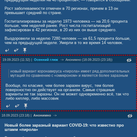
50000 умерли».
Рост заболеваемости отмечен в 70 регионах, причем в 13 он
Ситуация с модернизацией вакцин не является уникальной,
превышает средний по стране.
отмечает вирусолог. «В сходном положении находится вакцинация
против гриппа, в борьбе с которым вакцинация играет важную роль.
Госпитализированы за неделю 1973 человека — на 20,6 процента
Тут мы видим не совсем такую ситуацию, как с коронавирусом,
больше, чем неделей ранее. Рост числа госпитализаций
когда каждые три-четыре месяца выскакивает новый отличающийся
зафиксирован в 42 регионах, в 20 из них он выше среднего.
вариант, там несколько больше стабильности. Но тем не менее
варианты меняются и нужно следить за появлением новых. Эти
Выздоровели за неделю 7280 человек — на 61,5 процента больше,
варианты могут отличаться по антигенным свойствам, тогда нужно
чем на предыдущей неделе. Умерли в то же время 14 человек.
менять вирус, из которого делается вакцина».
РБК в начале октября сообщил, что из крупнейших частных клиник
Москвы пропали «Спутник V» и «Спутник Лайт». Врач-
19.09.2023 (11:32) |
Осенний глюк
->
Анонимно (18.09.2023 (23:18))
инфекционист и главный врач «Инвитро-Сибирь» Андрей Поздняков
тогда отмечал, что на сегодня в сети не проводится вакцинация
препаратами «Спутник V» и «Спутник Лайт», так как они потеряли
новый вариант коронавируса «пирола» имеет ряд дополнительных
актуальность и уже выводятся из производства.
мутаций по сравнению с «омикроном» и является более заразным
news.mail.ru/society/58504511/?frommail=1
Вообще, по класике, чем более заразен вирус, тем более
поверхностно он действует на организм. Самые страшные
варианты не так заразны. Он не может одновременно всё, так что
либо киллер, либо массовик
18.09.2023 (23:18) |
Анонимно
->
Новый более заразный вариант COVID-19: что известно про
штамм «пирола»