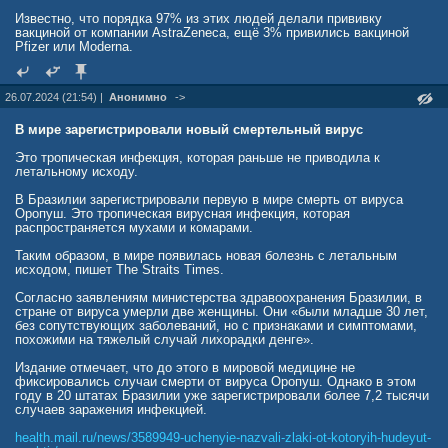
Известно, что порядка 97% из этих людей делали прививку
вакциной от компании AstraZeneca, ещё 3% привились вакциной
Pfizer или Moderna.
26.07.2024 (21:54) |
Анонимно
->
В мире зарегистрировали новый смертельный вирус
Это тропическая инфекция, которая раньше не приводила к
летальному исходу.
В Бразилии зарегистрировали первую в мире смерть от вируса
Оропуш. Это тропическая вирусная инфекция, которая
распространяется мухами и комарами.
Таким образом, в мире появилась новая болезнь с летальным
исходом, пишет The Straits Times.
Согласно заявлениям министерства здравоохранения Бразилии, в
стране от вируса умерли две женщины. Они «были младше 30 лет,
без сопутствующих заболеваний, но с признаками и симптомами,
похожими на тяжелый случай лихорадки денге».
Издание отмечает, что до этого в мировой медицине не
фиксировались случаи смерти от вируса Оропуш. Однако в этом
году в 20 штатах Бразилии уже зарегистрировали более 7,2 тысячи
случаев заражения инфекцией.
health.mail.ru/news/3589949-uchenyie-nazvali-zlaki-ot-kotoryih-hudeyut-