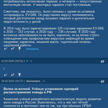
потребовалась интенсивная терапия, а четверти — искусственная
вентиляция легких. У некоторых паралич стал постоянным.
Симптомы, как оказалось, были связаны с одним из штаммов
энтеровируса, EV-D68. Он родственен вирусу полиомиелита,
который десятилетия назад вызывал паралич и дыхательную
недостаточность у детей.
В 2014 году было зарегистрировано 120 случаев заражения EV-D68,
в 2016 — 153 случая, в 2018 году — 238 случаев. В 2020 году
всплеска заболеваемости не было, вероятно, из-за более строго
соблюдения мер профилактики вирусных инфекций во время
пандемии: карантина, ношения масок, тщательной гигиены,
удаленной работы.
показать
В 2022 году было зафиксировано 47 случаев заражения, хотя
ученые предсказывали, что вспышка должна быть сильнее.
Неизвестно, почему произошел спад в заболеваемости, но это
19.02.2024 (20:31) |
#
->
может быть связано с новыми мутациями вируса или с
приобретением иммунитета детьми.
/
deti.mail.ru/news/vrachi-iz-ssha-ozhidayut-vspyshku/
19.02.2024 (20:27) |
Анонимно
->
Волна за волной. Учёные установили сценарий
распространения ковида в РФ
Казанские учёные разработали математическую модель развития
волн ковида в России. Выяснилось, что у них нет чёткой
сезонности и протекают они не так, как при обычных ОРВИ.