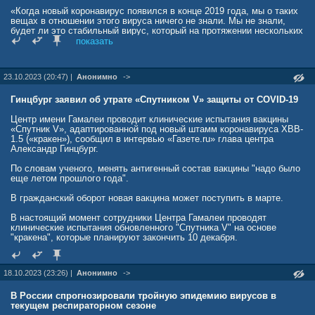
«Когда новый коронавирус появился в конце 2019 года, мы о таких
вещах в отношении этого вируса ничего не знали. Мы не знали,
будет ли это стабильный вирус, который на протяжении нескольких
лет сохранит свои свойства, или он начнет давать варианты, и что
показать
это будут за варианты», — уточнил Альтштейн.
Вирусолог, профессор МГУ, доктор биологических наук Алексей
23.10.2023 (20:47) |
Анонимно
->
Аграновский в разговоре с РБК подтвердил, что все вакцины
основаны на разных принципах: «Существуют традиционные
вакцины, которые создаются “раз и навсегда”, по крайней мере, они
Гинцбург заявил об утрате «Спутником V» защиты от COVID-19
работают в течение десятилетий, в силу малой изменчивости
вирусного белка-мишени. Таковы вакцины против оспы, кори,
Центр имени Гамалеи проводит клинические испытания вакцины
полиомиелита и ряд других. С коронавирусом это не так. S-белок
«Спутник V», адаптированной под новый штамм коронавируса XBB-
является хорошей мишенью для вакцинных антител, но он
1.5 («кракен»), сообщил в интервью «Газете.ru» глава центра
меняется в процессе эволюции вируса. Значит, надо обновлять
Александр Гинцбург.
вакцины».
По словам ученого, менять антигенный состав вакцины "надо было
Исходный «уханьский» вариант коронавируса был достаточно
еще летом прошлого года".
заразным и очень «злобным», заявил Альтштейн, в первой
половине 2020 года умирали, по мировым данным, 5−6%
В гражданский оборот новая вакцина может поступить в марте.
заболевших. Далее он начал давать варианты — «альфа», «бета»,
«гамма», их летальность снизилась до 2−2,5%. «Все эти варианты
В настоящий момент сотрудники Центра Гамалеи проводят
были очень похожи по свойствам поверхности вирусной частицы на
клинические испытания обновленного "Спутника V" на основе
исходный вирус. Тогда вакцины дали очень хорошие результаты»,
"кракена", которые планируют закончить 10 декабря.
— пояснил эксперт.
Но со временем, по мнению Аграновского, первоначальная вакцина
18.10.2023 (23:26) |
Анонимно
->
стала давать меньше нейтрализующих антител. «Спутник» состоит
из двух принципиальных компонентов — платформы аденовируса и
В России спрогнозировали тройную эпидемию вирусов в
гена S-белка коронавируса. Вакцина делалась под S-белок
текущем респираторном сезоне
«уханьского» штамма. Со временем появились новые