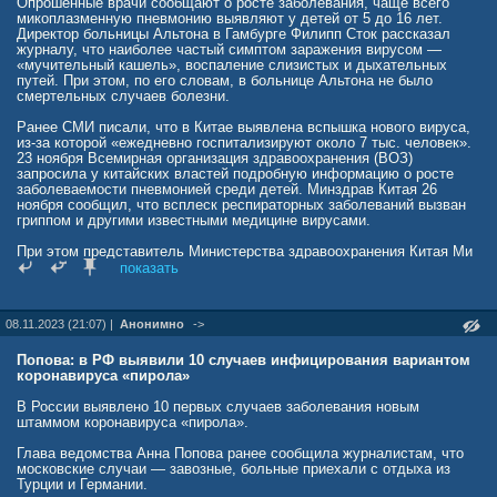
коронавируса. С августа по сентябрь 2023 года Министерство
Опрошенные врачи сообщают о росте заболевания, чаще всего
здравоохранения РФ выдало разрешения на проведение
микоплазменную пневмонию выявляют у детей от 5 до 16 лет.
клинических исследований трех вакцин «Спутник V», «Спутник М»
Директор больницы Альтона в Гамбурге Филипп Сток рассказал
и «Спутник Лайт» с обновленным антигенным профилем.
журналу, что наиболее частый симптом заражения вирусом —
«мучительный кашель», воспаление слизистых и дыхательных
Источник: ТАСС.
путей. При этом, по его словам, в больнице Альтона не было
объясняем.рф/articles/news/effektivnost-vaktsiny-sputnik-v-pri-
смертельных случаев болезни.
zarazhenii-novymi-variantami-kovida-ostaetsya-vysokoy/
Ранее СМИ писали, что в Китае выявлена вспышка нового вируса,
из-за которой «ежедневно госпитализируют около 7 тыс. человек».
23 ноября Всемирная организация здравоохранения (ВОЗ)
запросила у китайских властей подробную информацию о росте
заболеваемости пневмонией среди детей. Минздрав Китая 26
ноября сообщил, что всплеск респираторных заболеваний вызван
гриппом и другими известными медицине вирусами.
При этом представитель Министерства здравоохранения Китая Ми
Фэн рассказал об увеличении мест в больницах страны из-за роста
показать
заболеваемости и рекомендовал снова носить маски. В
министерстве объяснили, что рост респираторных вирусных
заболеваний вызван сниженным иммунитетом у граждан —
08.11.2023 (21:07) |
Анонимно
->
нынешняя зима для Китая стала первой после отмены ограничений,
введенных на период пандемии COVID-19.
Попова: в РФ выявили 10 случаев инфицирования вариантом
Петр Бузлаев
коронавируса «пирола»
news.mail.ru/society/58846518/
В России выявлено 10 первых случаев заболевания новым
штаммом коронавируса «пирола».
Глава ведомства Анна Попова ранее сообщила журналистам, что
московские случаи — завозные, больные приехали с отдыха из
Турции и Германии.