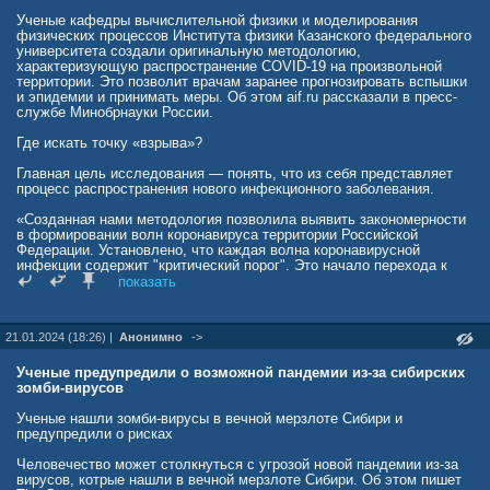
Ученые кафедры вычислительной физики и моделирования
физических процессов Института физики Казанского федерального
университета создали оригинальную методологию,
характеризующую распространение COVID-19 на произвольной
территории. Это позволит врачам заранее прогнозировать вспышки
и эпидемии и принимать меры. Об этом aif.ru рассказали в пресс-
службе Минобрнауки России.
Где искать точку «взрыва»?
Главная цель исследования — понять, что из себя представляет
процесс распространения нового инфекционного заболевания.
«Созданная нами методология позволила выявить закономерности
в формировании волн коронавируса территории Российской
Федерации. Установлено, что каждая волна коронавирусной
инфекции содержит "критический порог". Это начало перехода к
"взрывному росту" числа заболевших», — рассказал заведующий
показать
кафедрой вычислительной физики и моделирования физических
процессов Института физики КФУ Анатолий Мокшин.
21.01.2024 (18:26) |
Анонимно
->
Он пояснил, почему сотрудники кафедры взялись за решение этой
эпидемиологической проблемы
.
Ученые предупредили о возможной пандемии из-за сибирских
«Мы занимаемся исследованием сложных систем, эволюция
зомби-вирусов
которых определяется и характеризуется бесконечно большим
количеством факторов, параметров — так называемых степеней
Ученые нашли зомби-вирусы в вечной мерзлоте Сибири и
свободы. При этом совершенно не принципиально то, какой
предупредили о рисках
природы эта система — физической, биологической,
экономической, социальной и какой-либо другой, — отметил
Человечество может столкнуться с угрозой новой пандемии из-за
Мокшин. — Исследования такой системы осуществляются с
вирусов, котрые нашли в вечной мерзлоте Сибири. Об этом пишет