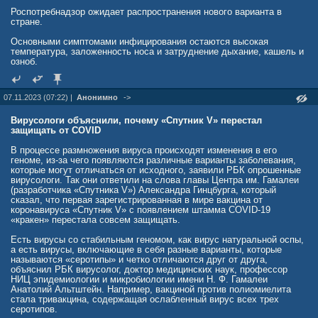
Роспотребнадзор ожидает распространения нового варианта в
стране.
Основными симптомами инфицирования остаются высокая
температура, заложенность носа и затруднение дыхание, кашель и
озноб.
07.11.2023 (07:22) |
Анонимно
->
Вирусологи объяснили, почему «Спутник V» перестал
защищать от COVID
В процессе размножения вируса происходят изменения в его
геноме, из-за чего появляются различные варианты заболевания,
которые могут отличаться от исходного, заявили РБК опрошенные
вирусологи. Так они ответили на слова главы Центра им. Гамалеи
(разработчика «Спутника V») Александра Гинцбурга, который
сказал, что первая зарегистрированная в мире вакцина от
коронавируса «Спутник V» с появлением штамма COVID-19
«кракен» перестала совсем защищать.
Есть вирусы со стабильным геномом, как вирус натуральной оспы,
а есть вирусы, включающие в себя разные варианты, которые
называются «серотипы» и четко отличаются друг от друга,
объяснил РБК вирусолог, доктор медицинских наук, профессор
НИЦ эпидемиологии и микробиологии имени Н. Ф. Гамалеи
Анатолий Альтштейн. Например, вакциной против полиомиелита
стала тривакцина, содержащая ослабленный вирус всех трех
серотипов.