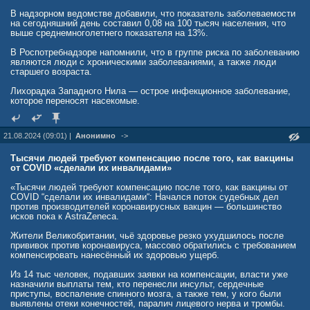
В надзорном ведомстве добавили, что показатель заболеваемости
на сегодняшний день составил 0,08 на 100 тысяч населения, что
выше среднемноголетнего показателя на 13%.
В Роспотребнадзоре напомнили, что в группе риска по заболеванию
являются люди с хроническими заболеваниями, а также люди
старшего возраста.
Лихорадка Западного Нила — острое инфекционное заболевание,
которое переносят насекомые.
21.08.2024 (09:01) |
Анонимно
->
Тысячи людей требуют компенсацию после того, как вакцины
от COVID «сделали их инвалидами»
«Тысячи людей требуют компенсацию после того, как вакцины от
COVID “сделали их инвалидами“: Начался поток судебных дел
против производителей коронавирусных вакцин — большинство
исков пока к AstraZeneca.
Жители Великобритании, чьё здоровье резко ухудшилось после
прививок против коронавируса, массово обратились с требованием
компенсировать нанесённый их здоровью ущерб.
Из 14 тыс человек, подавших заявки на компенсации, власти уже
назначили выплаты тем, кто перенесли инсульт, сердечные
приступы, воспаление спинного мозга, а также тем, у кого были
выявлены отеки конечностей, паралич лицевого нерва и тромбы.