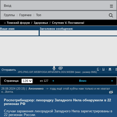
Вход
☰
Группы
Горячее
Топ
::
Томский форум
/
Здоровье
/
Спутник V. Поставила!
Ваше имя:
Заголовок сообщения:
С
-
Ц
-
Ж
-
К
JPG,PNG,GIF,WEBP/OGA,MP4A/MP4,OGV,WEBM (макс. размер 6МБ)
Страница:
из 127
«
Вниз
»
28.08.2024 (20:15) |
Анонимно
->
пздц ещё этой хуйты нам только и не хватал
о...йопта.
Роспотребнадзор: лихорадку Западного Нила обнаружили в 22
регионах РФ
Случаи заражения лихорадкой Западного Нила зарегистрированы в
22 регионах России.