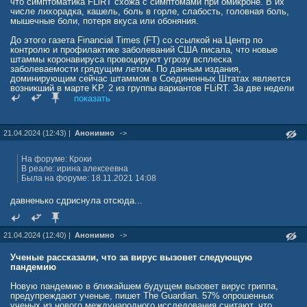
что симптоматика FLiRT схожа с симптомами при омикроне. В их
числе лихорадка, кашель, боль в горле, слабость, головная боль,
мышечные боли, потеря вкуса или обоняния.
До этого газета Financial Times (FT) со ссылкой на Центр по
контролю и профилактике заболеваний США писала, что новые
штаммы коронавируса провоцируют угрозу всплеска
заболеваемости грядущим летом. По данным издания,
доминирующим сейчас штаммом в Соединенных Штатах является
возникший в марте KP. 2 из группы вариантов FLiRT. За две недели
до 11 мая на KP. 2 пришлось 28,2% случаев заражения вирусом.
показать
Второй по распространенности штамм — KP1.1, им заразились
7,6% граждан.
21.04.2024 (12:43) |
Анонимно
->
news.mail.ru/politics/61171084/
На форуме: Кроки
В реале: ирина алексеевна
Была на форуме: 18.11.2021 14:08
давненько сдриснула отсюда...
21.04.2024 (12:40) |
Анонимно
->
Ученые рассказали, что за вирус вызовет следующую
пандемию
Новую пандемию в ближайшем будущем вызовет вирус гриппа,
предупреждают ученые, пишет The Guardian. 57% опрошенных
ученых из нового международного исследования считают, что