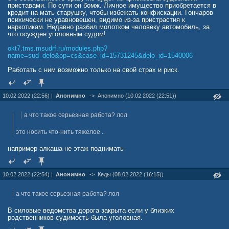
приставами. По сути он бомж. Личное имущество приобретается в
кредит на мать старушку, чтобы избежать конфискации. Гончаров
психически не уравновешен, видимо из-за пристрастия к
наркотикам. Недавно разбил молотком человеку автомобиль, за
что осужден уголовным судом!
okt7.tms.msudrf.ru/modules.php?
name=sud_delo&op=cs&case_id=15731245&delo_id=1540006
Работать с ним возможно только на свой страх и риск.
10.02.2022 (22:56) |
Анонимно
->
Анонимно (10.02.2022 (22:51))
а что такое серьезная работа? лол
это носить что-нить тяжелое ..
например алкаша не этаж поднимать
10.02.2022 (22:54) |
Анонимно
->
Кеды (08.02.2022 (16:15))
а что такое серьезная работа? лол
В силовые ведомства дорога закрыта если у близких
родственников судимость была уголовная.