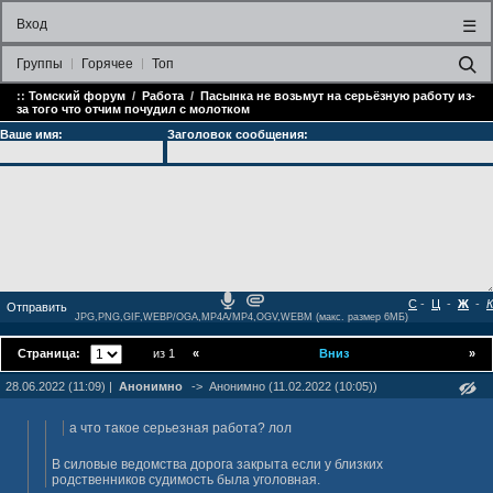
Вход
☰
Группы
Горячее
Топ
::
Томский форум
/
Работа
/
Пасынка не возьмут на серьёзную работу из-
за того что отчим почудил с молотком
Ваше имя:
Заголовок сообщения:
С
-
Ц
-
Ж
-
К
JPG,PNG,GIF,WEBP/OGA,MP4A/MP4,OGV,WEBM (макс. размер 6МБ)
Страница:
из 1
«
Вниз
»
28.06.2022 (11:09) |
Анонимно
->
Анонимно (11.02.2022 (10:05))
а что такое серьезная работа? лол
В силовые ведомства дорога закрыта если у близких
родственников судимость была уголовная.