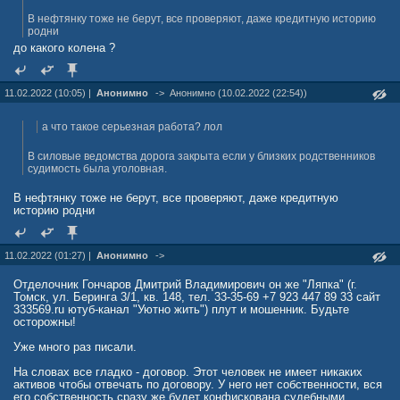
В нефтянку тоже не берут, все проверяют, даже кредитную историю
родни
до какого колена ?
11.02.2022 (10:05) |
Анонимно
->
Анонимно (10.02.2022 (22:54))
а что такое серьезная работа? лол
В силовые ведомства дорога закрыта если у близких родственников
судимость была уголовная.
В нефтянку тоже не берут, все проверяют, даже кредитную
историю родни
11.02.2022 (01:27) |
Анонимно
->
Отделочник Гончаров Дмитрий Владимирович он же "Ляпка" (г.
Томск, ул. Беринга 3/1, кв. 148, тел. 33-35-69 +7 923 447 89 33 сайт
333569.ru ютуб-канал "Уютно жить") плут и мошенник. Будьте
осторожны!
Уже много раз писали.
На словах все гладко - договор. Этот человек не имеет никаких
активов чтобы отвечать по договору. У него нет собственности, вся
его собственность сразу же будет конфискована судебными