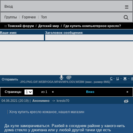
Вход
☰
Группы
Горячее
Топ
::
Томский форум
/
Детский мир
/
Где купить компьютерное кресло?
Ваше имя:
Заголовок сообщения:
С
-
Ц
-
Ж
-
К
JPG,PNG,GIF,WEBP/OGA,MP4A/MP4,OGV,WEBM (макс. размер 6МБ)
Страница:
из 1
«
Вниз
»
04.06.2021 (20:19) |
Анонимно
->
kreslo70
Хочу купить кресло кожаное, нашел магазин
Да хуле заморачиваться. Разбей в соседнем районе у какого-нить
дома стекло у джипана или у любой другой тачки где есть