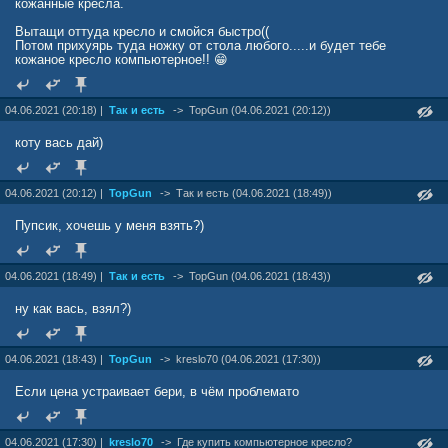
кожанные кресла.
Вытащи оттуда кресло и смойся быстро((
Потом прихуярь туда ножку от стола любого.....и будет тебе
кожаное кресло компьютерное!! 😁
04.06.2021 (20:18) |
Так и есть
->
TopGun (04.06.2021 (20:12))
коту вась дай)
04.06.2021 (20:12) |
TopGun
->
Так и есть (04.06.2021 (18:49))
Пупсик, хочешь у меня взять?)
04.06.2021 (18:49) |
Так и есть
->
TopGun (04.06.2021 (18:43))
ну как вась, взял?)
04.06.2021 (18:43) |
TopGun
->
kreslo70 (04.06.2021 (17:30))
Если цена устраивает бери, в чём проблемато
04.06.2021 (17:30) |
kreslo70
->
Где купить компьютерное кресло?