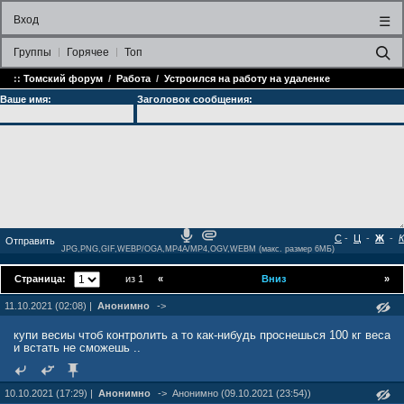
Вход
☰
Группы
Горячее
Топ
::
Томский форум
/
Работа
/
Устроился на работу на удаленке
Ваше имя:
Заголовок сообщения:
С
-
Ц
-
Ж
-
К
JPG,PNG,GIF,WEBP/OGA,MP4A/MP4,OGV,WEBM (макс. размер 6МБ)
Страница:
из 1
«
Вниз
»
11.10.2021 (02:08) |
Анонимно
->
купи весиы чтоб контролить а то как-нибудь проснешься 100 кг веса
и встать не сможешь ..
10.10.2021 (17:29) |
Анонимно
->
Анонимно (09.10.2021 (23:54))