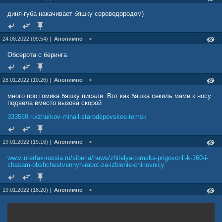
диня-губа накачивает бяшку сероводородом)
24.08.2022 (09:54) |
Анонимно
->
Обсерота с беринга
28.01.2022 (10:26) |
Анонимно
->
много про гомика бяшку писали. Вот как бяшка секиль маме к носу
подвела вместо вызова скорой
333569.ru/zhurkov-mihail-starodepovskoe-tomsk
19.01.2022 (19:16) |
Анонимно
->
www.interfax-russia.ru/siberia/news/zhitelya-tomska-prigovorili-k-160-i-
chasam-obshchestvennyh-rabot-za-izbienie-chinovnicy
19.01.2022 (18:20) |
Анонимно
->