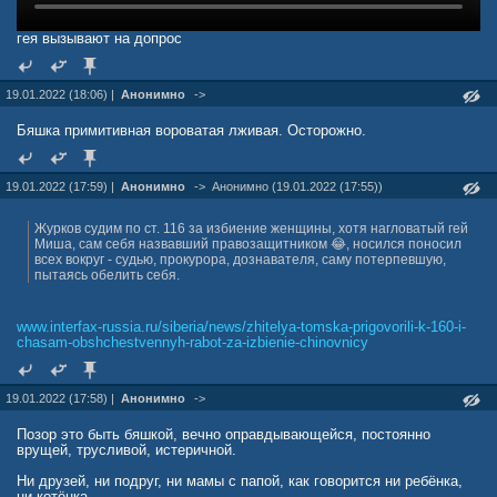
гея вызывают на допрос
19.01.2022 (18:06) |
Анонимно
->
Бяшка примитивная вороватая лживая. Осторожно.
19.01.2022 (17:59) |
Анонимно
->
Анонимно (19.01.2022 (17:55))
Журков судим по ст. 116 за избиение женщины, хотя нагловатый гей
Миша, сам себя назвавший правозащитником 😂, носился поносил
всех вокруг - судью, прокурора, дознавателя, саму потерпевшую,
пытаясь обелить себя.
www.interfax-russia.ru/siberia/news/zhitelya-tomska-prigovorili-k-160-i-
chasam-obshchestvennyh-rabot-za-izbienie-chinovnicy
19.01.2022 (17:58) |
Анонимно
->
Позор это быть бяшкой, вечно оправдывающейся, постоянно
врущей, трусливой, истеричной.
Ни друзей, ни подруг, ни мамы с папой, как говорится ни ребёнка,
ни котёнка.