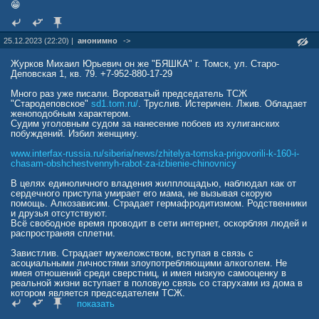
😁
25.12.2023 (22:20) |
анонимно
->
Журков Михаил Юрьевич он же "БЯШКА" г. Томск, ул. Старо-
Деповская 1, кв. 79. +7-952-880-17-29
Много раз уже писали. Вороватый председатель ТСЖ
"Стародеповское"
sd1.tom.ru/
. Труслив. Истеричен. Лжив. Обладает
женоподобным характером.
Судим уголовным судом за нанесение побоев из хулиганских
побуждений. Избил женщину.
www.interfax-russia.ru/siberia/news/zhitelya-tomska-prigovorili-k-160-i-
chasam-obshchestvennyh-rabot-za-izbienie-chinovnicy
В целях единоличного владения жилплощадью, наблюдал как от
сердечного приступа умирает его мама, не вызывая скорую
помощь. Алкозависим. Страдает гермафродитизмом. Родственники
и друзья отсутствуют.
Всё свободное время проводит в сети интернет, оскорбляя людей и
распространяя сплетни.
Завистлив. Страдает мужеложством, вступая в связь с
асоциальными личностями злоупотребляющими алкоголем. Не
имея отношений среди сверстниц, и имея низкую самооценку в
реальной жизни вступает в половую связь со старухами из дома в
котором является председателем ТСЖ.
показать
Были в жизни бяши и хорошие моменты - его любила мама, и по