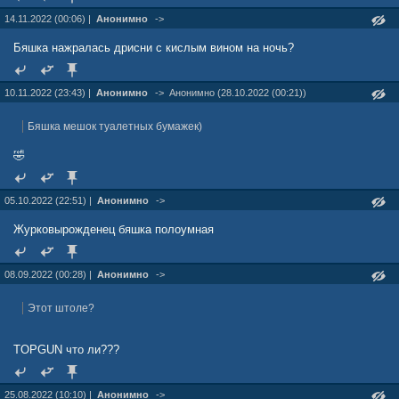
14.11.2022 (00:06) |
Анонимно
->
Бяшка нажралась дрисни с кислым вином на ночь?
10.11.2022 (23:43) |
Анонимно
->
Анонимно (28.10.2022 (00:21))
Бяшка мешок туалетных бумажек)
🤣
05.10.2022 (22:51) |
Анонимно
->
Журковырожденец бяшка полоумная
08.09.2022 (00:28) |
Анонимно
->
Этот штоле?
TOPGUN что ли???
25.08.2022 (10:10) |
Анонимно
->