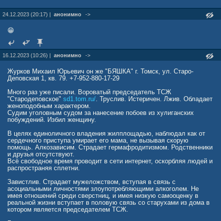
словам бяши даже кто-то уважал.
Так же в жизни бяши была единственная женщина, которая за
24.12.2023 (20:17) |
анонимно
->
деньги говорила всем, что гермафродит на самом деле мужик,
просто как и она чайлдфри. Потом красотка уехала в Москву и
принялась рожать детей нормальному мужику.
😁
Да ещё хороший момент - бяша написав гадостей, в реале с
перепугу удирал роняя кал на бегу, от самого если кто знает
Александра Лунева (хозяина Башни)...
16.12.2023 (10:26) |
анонимно
->
Журков Михаил Юрьевич он же "БЯШКА" г. Томск, ул. Старо-
Деповская 1, кв. 79. +7-952-880-17-29
Много раз уже писали. Вороватый председатель ТСЖ
"Стародеповское"
sd1.tom.ru/
. Труслив. Истеричен. Лжив. Обладает
женоподобным характером.
Судим уголовным судом за нанесение побоев из хулиганских
побуждений. Избил женщину.
В целях единоличного владения жилплощадью, наблюдал как от
сердечного приступа умирает его мама, не вызывая скорую
помощь. Алкозависим. Страдает гермафродитизмом. Родственники
и друзья отсутствуют.
Всё свободное время проводит в сети интернет, оскорбляя людей и
распространяя сплетни.
Завистлив. Страдает мужеложством, вступая в связь с
асоциальными личностями злоупотребляющими алкоголем. Не
имея отношений среди сверстниц, и имея низкую самооценку в
реальной жизни вступает в половую связь со старухами из дома в
котором является председателем ТСЖ.