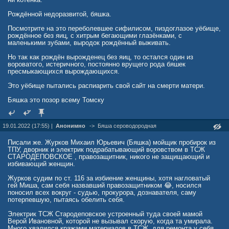
Рождённой недоразвитой, бяшка.
Посмотрите на это переболевшее сифилисом, пиздоглазое уёбище,
рождённое без яиц, с хитрым бегающими глазёнками, с
маленькими зубами, выродок рождённый выживать.
Но так как рождён вырожденец без яиц, то остался один из
вороватого, истеричного, постоянно врущего рода бяшек
пресмыкающихся вырождающихся.
Это уёбище пытались распиарить свой сайт на смерти матери.
Бяшка это позор всему Томску
19.01.2022 (17:55) |
Анонимно
->
Бяшa сероводородная
Писали же. Журков Михаил Юрьевич (Бяшка) мойщик пробирок из
ТПУ, дворник и электрик подрабатывающий воровством в ТСЖ
СТАРОДЕПОВСКОЕ , правозащитник, никого не защищающий и
избивающий женщин.
Журков судим по ст. 116 за избиение женщины, хотя нагловатый
гей Миша, сам себя назвавший правозащитником 😂, носился
поносил всех вокруг - судью, прокурора, дознавателя, саму
потерпевшую, пытаясь обелить себя.
Электрик ТСЖ Стародеповское устроенный туда своей мамой
Верой Ивановной, которой не вызывал скорую, когда та умирала.
Много хвалился кражами материалов в ТСЖ, для ремонта у себя