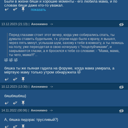
Были в жизни бяши и хорошие моменты - его любила мама, и по
словам бяши даже кто-то уважал.
Так же в жизни бяши была единственная женщина, которая за
показать
деньги говорила всем, что гермафродит на самом деле мужик,
просто как и она чайлфри. Потом красотка уехала в Москву и
принялась рожать детей нормальному мужику.
13.12.2023 (21:13) |
Анонимно
->
Да ещё хороший момент - бяша написав гадостей, в реале с
перепугу удирал роняя кал на бегу, от самого если кто знает
Александра Лунева (хозяина Башни)...
Перед глазами стоит этот вечер, когда уже собирались спать, ты
думала ставить будильник, т.к. утром надо было к врачу, я вышел,
через пять минут, услышав шум, захожу к тебе в комнату, а ты лежишь
на полу, уже переодетая в свою ночнушку с "поцелуйчиками", и
закрываются глазки, а я бросился к тебе со словами: - "Мама, мама,
ты чего, мама!!!"...
🤣 🤣 🤣
бяшка ты же пьяная гадила на форуме, когда мама умирала, а
мёртвую маму только утром обнаружила 🤣
10.12.2023 (13:30) |
Анонимно
->
бяшбяшбяш)
14.11.2022 (00:06) |
Анонимно
->
А, бяшка пидорас трусливый?)