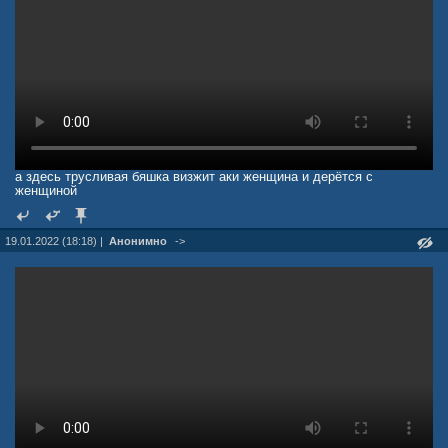
а здесь трусливая бяшка визжит аки женщина и дерётся с
женщиной
19.01.2022 (18:18) |
Анонимно
->