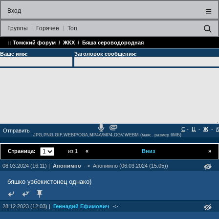
Вход
☰
Группы
Горячее
Топ
::
Томский форум
/
ЖКХ
/
Бяшa сероводородная
Ваше имя:
Заголовок сообщения:
С
-
Ц
-
Ж
-
К
JPG,PNG,GIF,WEBP/OGA,MP4A/MP4,OGV,WEBM (макс. размер 6МБ)
Страница:
из 1
«
Вниз
»
08.03.2024 (16:11) |
Анонимно
->
Анонимно (06.03.2024 (15:05))
бяшко узбекистонец однако)
28.12.2023 (12:03) |
Геннадий Ефимович
->