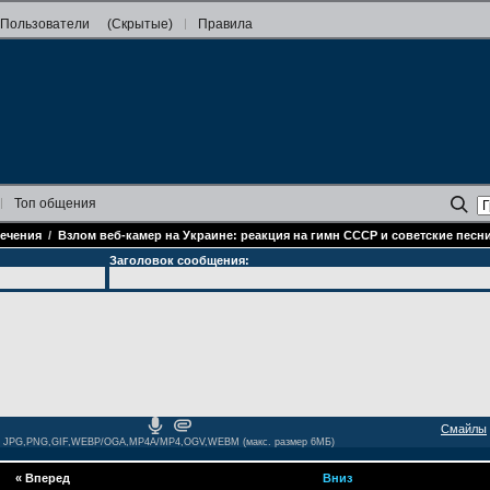
Пользователи
(Скрытые)
Правила
Топ
общения
ечения
/
Взлом веб-камер на Украине: реакция на гимн СССР и советские песн
Заголовок сообщения:
Смайлы
JPG,PNG,GIF,WEBP/OGA,MP4A/MP4,OGV,WEBM (макс. размер 6МБ)
«
Вперед
Вниз