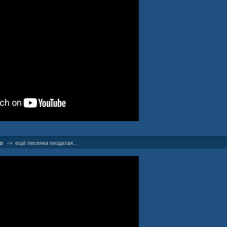
о
->
ещё песенка пиздатая...