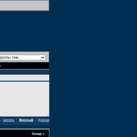
и
-
Цитата
-
Жирный
-
Курсив
Назад
»