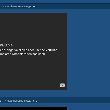
о
->
ещё песенка пиздатая...
о
->
ещё песенка пиздатая...