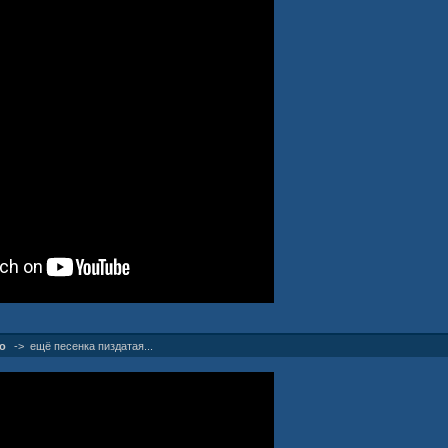
о
->
ещё песенка пиздатая...