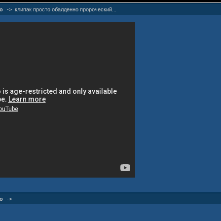
о
->
клипак просто обалденно пророческий...
о
->