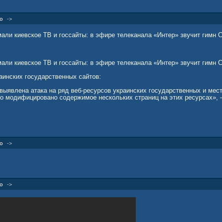
о
->
али киевское ТВ и госсайты: в эфире телеканала «Интер» звучит гим
али киевское ТВ и госсайты: в эфире телеканала «Интер» звучит гимн 
аинских государственных сайтов:
выявлена атака на ряд веб-ресурсов украинских государственных и мест
ло модифицировано содержимое нескольких страниц на этих ресурсах»,
о
->
о
->