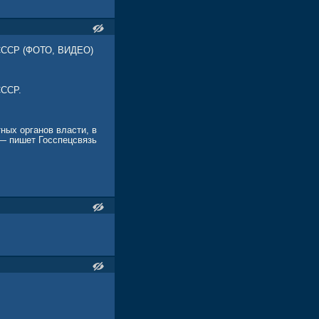
н СССР (ФОТО, ВИДЕО)
СССР.
ных органов власти, в
 — пишет Госспецсвязь