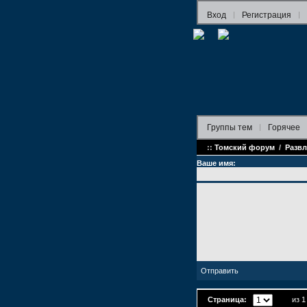
Вход
Регистрация
Группы
тем
Горячее
::
Томский форум
/
Развл
Ваше имя:
Страница:
из 1