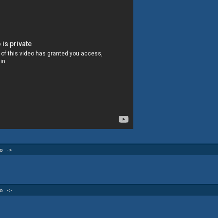
о
->
о
->