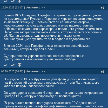
16.10.2025 (12:17) |
Анонимно
->
Боевик ВСУ Владимир Парафило с тремя сослуживцами в одном
из домовладений Русского Поречного Курской области обнаружили
45-летнюю женщину. Боевики пытали её электрошокером,
неоднократно насиловали, совершили иные насильственные
действия сексуального характера, а после чего убили. Кроме того,
Парафило застрелил мирного жителя, который попытался помочь
ей. Желая скрыть следы преступления, украинские
военнослужащие спустили тела в подвал и подорвали его.
В конце 2024 года Парафило был обнаружен российскими
военными, которым сдался в плен.
Суд приговорил украинского военного за совершённые
преступления к пожизненному лишению свободы.
04.10.2025 (14:41) |
Анонимно
->
При ударе по ВСУ у Дружковки убит французский пропагандист,
ярый сторонний украинского неонацизма Антони Лалликан, а его
коллега из Kyiv Independent ранен
Об ударе дрона сообщает 4 отдельная тяжелая механизированная
бригада ВСУ, которую сопровождали пропагандисты.
"В результате прицельного удара вражеского FPV-дрона погиб
французский журналист-фотограф Антони Лалликан. Вместе с ним