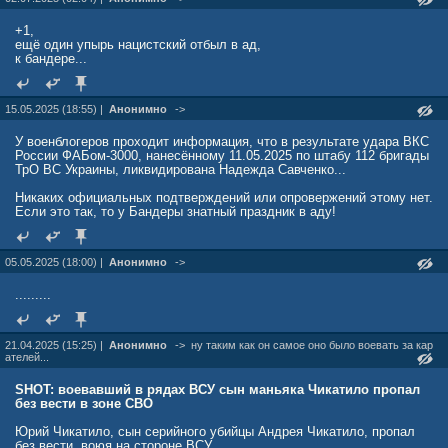
+1,
ещё один упырь нацистский отбыл в ад,
к бандере...
15.05.2025 (18:55) |
Анонимно
->
У военблогеров проходит информация, что в результате удара ВКС
России ФАБом-3000, нанесённому 11.05.2025 по штабу 112 бригады
ТрО ВС Украины, ликвидирована Надежда Савченко...
Никаких официальных подтверждений или опровержений этому нет.
Если это так, то у Бандеры знатный праздник в аду!
05.05.2025 (18:00) |
Анонимно
->
.........
21.04.2025 (15:25) |
Анонимно
->
ну таким как он самое оно было воевать за кар
ателей...
SHOT: воевавший в рядах ВСУ сын маньяка Чикатило пропал
без вести в зоне СВО
Юрий Чикатило, сын серийного убийцы Андрея Чикатило, пропал
без вести, воюя на стороне ВСУ.