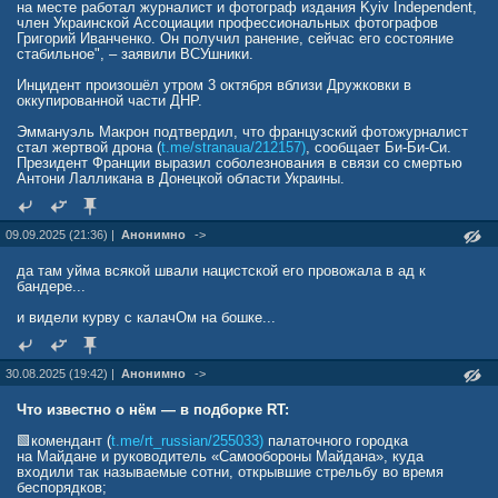
на месте работал журналист и фотограф издания Kyiv Independent,
член Украинской Ассоциации профессиональных фотографов
Григорий Иванченко. Он получил ранение, сейчас его состояние
стабильное", – заявили ВСУшники.
Инцидент произошёл утром 3 октября вблизи Дружковки в
оккупированной части ДНР.
Эммануэль Макрон подтвердил, что французский фотожурналист
стал жертвой дрона (
t.me/stranaua/212157)
, сообщает Би-Би-Си.
Президент Франции выразил соболезнования в связи со смертью
Антони Лалликана в Донецкой области Украины.
09.09.2025 (21:36) |
Анонимно
->
да там уйма всякой швали нацистской его провожала в ад к
бандере...
и видели курву с калачОм на бошке...
30.08.2025 (19:42) |
Анонимно
->
Что известно о нём — в подборке RT:
🟩комендант (
t.me/rt_russian/255033)
палаточного городка
на Майдане и руководитель «Самообороны Майдана», куда
входили так называемые сотни, открывшие стрельбу во время
беспорядков;