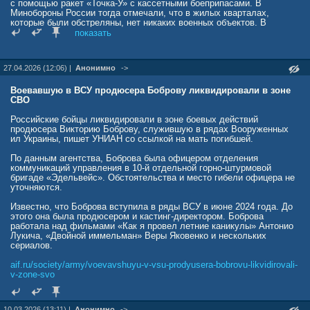
с помощью ракет «Точка-У» с кассетными боеприпасами. В
Минобороны России тогда отмечали, что в жилых кварталах,
которые были обстреляны, нет никаких военных объектов. В
ведомстве подчеркнули, что все три запущенные по Белгороду
показать
баллистические ракеты «Точка-У» были уничтожены в воздухе
российскими средствами противовоздушной обороны. Однако
после поражения обломки одной из ракет упали на жилой дом.
27.04.2026 (12:06) |
Анонимно
->
По факту случившегося Следственный комитет России возбудил
уголовное дело. В результате обстрела Белгорода тем днем не
Воевавшую в ВСУ продюсера Боброву ликвидировали в зоне
выжили три человека, еще двое пропали без вести, в том числе
СВО
один ребенок. Также были ранены четыре человека, пострадали 39
частных и 11 многоквартирных домов, полностью был разрушен
Российские бойцы ликвидировали в зоне боевых действий
один дом.
продюсера Викторию Боброву, служившую в рядах Вооруженных
ил Украины, пишет УНИАН со ссылкой на мать погибшей.
dzen.ru/news/story/2b057a66-e4b2-53bf-81b1-1abd00b1b81f
По данным агентства, Боброва была офицером отделения
коммуникаций управления в 10-й отдельной горно-штурмовой
бригаде «Эдельвейс». Обстоятельства и место гибели офицера не
уточняются.
Известно, что Боброва вступила в ряды ВСУ в июне 2024 года. До
этого она была продюсером и кастинг-директором. Боброва
работала над фильмами «Как я провел летние каникулы» Антонио
Лукича, «Двойной иммельман» Веры Яковенко и нескольких
сериалов.
aif.ru/society/army/voevavshuyu-v-vsu-prodyusera-bobrovu-likvidirovali-
v-zone-svo
10.03.2026 (13:11) |
Анонимно
->