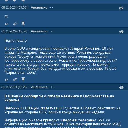
08.11.2024 (09:53) |
Анонимно
->
🤣
01.11.2024 (15:57) |
Анонимно
->
Гидно пошло!
В зоне СВО ликвидирован неонацист Андрей Романюк. 10 лет
назад на Майдане, тогда ещё 16-летний, Романюк закидывал
бойцов "Беркута" коктейлями Молотова и очень радовался
госперевороту в своей стране. Романтика "революции гидности"
привела его в ряды нескольких терргруппировок. На момент
уничтожения боевик был младшим сержантом в составе 49 ошб
"Карпатская Сечь".
31.10.2024 (13:26) |
Анонимно
->
В Швеции сообщили о гибели наёмника из королевства на
Украине
Наёмник из Швеции, принимавший участие в боевых действиях на
Украине на стороне ВСУ, погиб в конце минувшей недели.
Информацию об этом приводит шведский телеканал SVT со
ссылкой на несколько источников. В комментарии вещателю МИД