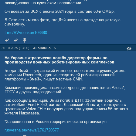
ликвидирован на купянском направлении.
Он воевал за ВСУ с весны 2024 года в составе 60-й ОМБр.
В Сети есть много фото, где Дэй носит на одежде нацистскую
символику.
t.me/RVvoenkor/103480
30.10.2025 (13:00) |
Анонимно
->
На Украине «трагически погиб» директор фирмы по
производству военных роботизированных комплексов
Богдан Змий — украинский инженер, основатель и руководитель
компании Rovertech, один из создателей роботизированной
платформы «Змей», пишут местные СМИ.
Компания производила наземные дроны для нацистов из Азова*,
ГПСУ и других подразделений.
Как сообщила полиция, Змий погиб в ДТП: 31-летний водитель
автомобиля Ford F-250, житель Львовской области, столкнулся с
грузовиком Volvo FH с полуприцепом под управлением 56-летнего
жителя Николаева.
*Запрещенная в России террористическая организация
rusvesna.su/news/1761720577