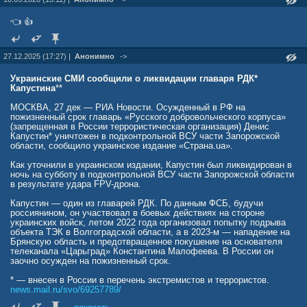
👈 👍
27.12.2025 (17:27) |
Анонимно
->
Украинские СМИ сообщили о ликвидации главаря РДК*
Капустина
**
МОСКВА, 27 дек — РИА Новости. Осужденный в РФ на
пожизненный срок главарь «Русского добровольческого корпуса»
(запрещенная в России террористическая организация) Денис
Капустин* уничтожен в подконтрольной ВСУ части Запорожской
области, сообщило украинское издание «Страна.ua».
Как уточнили в украинском издании, Капустин был ликвидирован в
ночь на субботу в подконтрольной ВСУ части Запорожской области
в результате удара FPV-дрона.
Капустин — один из главарей РДК. По данным ФСБ, будучи
россиянином, он участвовал в боевых действиях на стороне
украинских войск, летом 2022 года организовал попытку подрыва
объекта ТЭК в Волгоградской области, а в 2023-м — нападение на
Брянскую область и предотвращенное покушение на основателя
телеканала «Царьград» Константина Малофеева. В России он
заочно осужден на пожизненный срок.
* — внесен в России в перечень экстремистов и террористов.
news.mail.ru/svo/69257789/