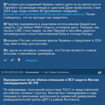
🟩Госбюро расследований Украины завело дело из-за причастности
Парубия к организации пожара в одесском Доме профсоюзов 2 мая
2014 года, когда погибли 48 противников «майдана»
(
russian.rt.com/ussr/news/1528191-parubii-maidan-ubiistvo)
. Позже
сообщалось, что он проходит как свидетель;
🟩Парубия подозревали в нецелевом использовании бюджетных
средств. Суд обязал НАБУ открыть уголовное дело. Поводом, как
писали СМИ, стало видео: на нём Парубий в бассейне дорогого
пятизвёздочного отеля Intercontinental Doha в столице Катара;
🟩называл Россию «исконным врагом Украины» и предложил в 2014
году ввести визы для россиян;
🟩в одном из интервью утверждал, что Гитлер является «самым
большим сторонником» демократии;
🟩заявлял, что священники канонической УПЦ якобы убивали
показать
украинцев. После этого суд в Киеве обязал Генпрокуратуру начать
уголовное разбирательство. Однако «состава преступления» в его
словах не нашли;
15.08.2025 (01:46) |
Анонимно
->
вот бяшке печалька...
🟩ещё в 2016-м требовал у Запада летальное вооружение
и выступал за введение антироссийских санкций;
Вернувшегося после обмена пленными в ВСУ нациста Матлая
ликвидировали ВС РФ
🟩в 2023 году объявлен Россией в розыск по обвинению в
причастности к массовым убийствам в Донбассе в 2014-м;
По информации, полученной агентством ТАСС от представителей
российских силовых структур, Матлай был ликвидирован в ходе
🟩в 2014-м возглавил Совет национальной безопасности и обороны
операции по пресечению деятельности украинской диверсионно-
Украины, но несколько месяцев спустя подал в отставку.
разведывательной группы (ДРГ) в районе Волчанска.
Украинские СМИ связывали её с разногласиями на тот момент с