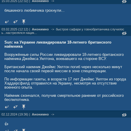
15.03.2025 (22:32) |
Анонимно
->
бяшкиного любимчика грохнули...
03.02.2025 (12:12) |
Анонимно
->
быстрое сафари у говнобританчика случилос
ь...настрелялся нацик...
Sun: на Украине ликвидировали 18-летнего британского
наёмника
Вооружённые силы России ликвидировали 18-летнего британского
наёмника Джеймса Уилтона, воевавшего на стороне ВСУ.
Британский наемник Джеймс Уилтон погиб через несколько минут
после начала своей первой миссии в зоне спецоперации.
По информации газеты, в возрасте 17 лет Джеймс Уилтон из города
Хаддерсфилд отправился на Украину, несмотря на отсутствие
военного опыта.
Наёмник скончался, получив смертельное ранение от российского
беспилотника.
02.12.2024 (19:36) |
Анонимно
->
👍