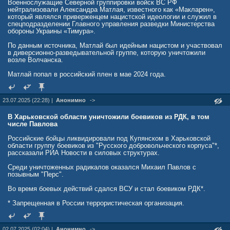
президентом Порошенко. В 2016—2019 годах занимал должность
Военнослужащие Северной группировки войск ВС РФ
спикера Верховной рады.
нейтрализовали Александра Матлая, известного как «Макларен»,
который являлся приверженцем нацистской идеологии и служил в
🟩 Подписаться на RT: ТГ (
спецподразделении Главного управления разведки Министерства
t.me/+ELcA6UUZf0w3Y2Uy)
| Зеркало
(
обороны Украины «Тимура».
t.me/+l_Ri4dv_r_g1YTIy)
| MAX (
max.ru/RT)
По данным источника, Матлай был идейным нацистом и участвовал
в диверсионно-разведывательной группе, которую уничтожили
возле Волчанска.
Матлай попал в российский плен в мае 2024 года.
23.07.2025 (22:28) |
Анонимно
->
В Харьковской области уничтожили боевиков из РДК, в том
числе Павлова
Российские бойцы ликвидировали под Купянском в Харьковской
области группу боевиков из "Русского добровольческого корпуса"*,
рассказали РИА Новости в силовых структурах.
Среди уничтоженных радикалов оказался Михаил Павлов с
позывным "Перс".
Во время боевых действий сдался ВСУ и стал боевиком РДК*.
* Запрещенная в России террористическая организация.
02.07.2025 (02:04) |
Анонимно
->