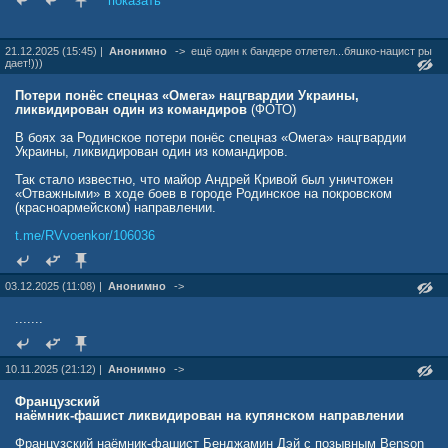
показать
21.12.2025 (15:45) |
Анонимно
->
ещё один к бандере отлетел...бяшко-нацист ры
дает!)))
Потери понёс спецназ «Омега» нацгвардии Украины,
ликвидирован один из командиров
(ФОТО)
В боях за Родинское потери понёс спецназ «Омега» нацгвардии
Украины, ликвидирован один из командиров.
Так стало известно, что майор Андрей Кривой был уничтожен
«Отважными» в ходе боев в городе Родинское на покровском
(красноармейском) направлении.
t.me/RVvoenkor/106036
03.12.2025 (11:08) |
Анонимно
->
.......
10.11.2025 (21:12) |
Анонимно
->
Французский
наёмник-фашист ликвидирован на купянском направлении
Французский наёмник-фашист Бенджамин Дэй с позывным Benson