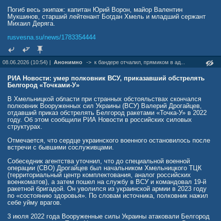
Погиб весь экипаж: капитан Юрий Ворон, майор Валентин
Мукшинов, старший лейтенант Богдан Хмель и младший сержант
Михаил Деряга.
rusvesna.su/news/1783354444
08.06.2026 (10:54) |
Анонимно
->
к бандере отчалил, прямиком в ад...
РИА Новости: умер полковник ВСУ, приказавший обстрелять
Белгород «Точками-У»
В Хмельницкой области при странных обстояльствах скончался
полковник Вооруженных сил Украины (ВСУ) Валерий Дрогайцев,
отдавший приказ обстрелять Белгород ракетами «Точка-У» в 2022
году. Об этом сообщили РИА Новости в российских силовых
структурах.
Отмечается, что сердце украинского военного остановилось после
встречи с бывшими сослуживцами.
Собеседник агентства уточнил, что до специальной военной
операции (СВО) Дрогайцев был начальником Хмельницкого ТЦК
(территориальный центр комплектования, аналог российских
военкоматов), а затем пошел на службу в ВСУ и командовал 19-й
ракетной бригадой. Он уволился из украинской армии в 2023 году
по «состоянию здоровья». По словам источника, полковник нажил
себе уйму врагов.
3 июля 2022 года Вооруженные силы Украины атаковали Белгород