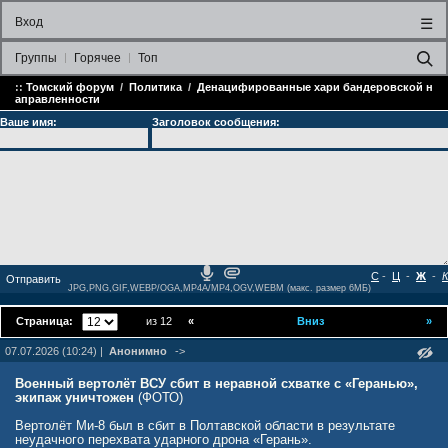
Вход
☰
Группы
Горячее
Топ
::
Томский форум
/
Политика
/
Денацифированные хари бандеровской н
аправленности
Ваше имя:
Заголовок сообщения:
С
-
Ц
-
Ж
-
К
JPG,PNG,GIF,WEBP/OGA,MP4A/MP4,OGV,WEBM (макс. размер 6МБ)
Страница:
из 12
«
Вниз
»
07.07.2026 (10:24) |
Анонимно
->
Военный вертолёт ВСУ сбит в неравной схватке с «Геранью»,
экипаж уничтожен
(ФОТО)
Вертолёт Ми-8 был в сбит в Полтавской области в результате
неудачного перехвата ударного дрона «Герань».