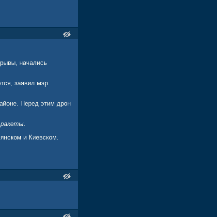
зрывы, начались
тся, заявил мэр
айоне. Перед этим дрон
 ракеты.
янском и Киевском.