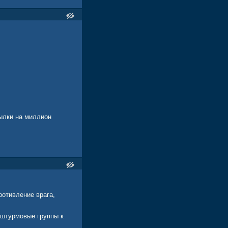
ылки на миллион
отивление врага,
 штурмовые группы к