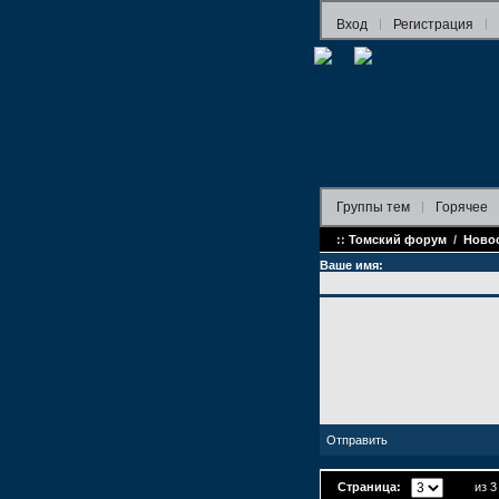
Вход
Регистрация
Группы
тем
Горячее
::
Томский форум
/
Ново
Ваше имя:
Страница:
из 3