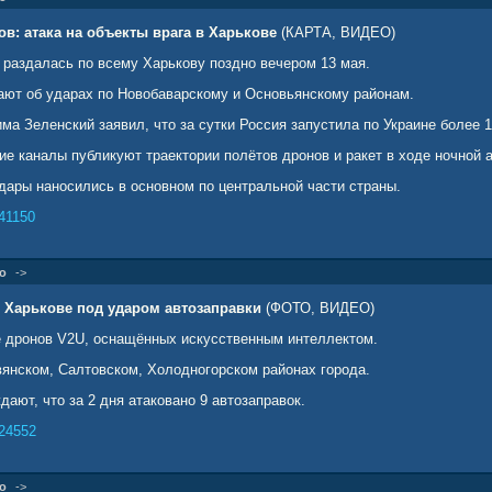
: атака на объекты врага в Харькове
(КАРТА, ВИДЕО)
раздалась по всему Харькову поздно вечером 13 мая.
ют об ударах по Новобаварскому и Основьянскому районам.
ма Зеленский заявил, что за сутки Россия запустила по Украине более 
е каналы публикуют траектории полётов дронов и ракет в ходе ночной а
удары наносились в основном по центральной части страны.
41150
о
->
 Харькове под ударом автозаправки
(ФОТО, ВИДЕО)
е дронов V2U, оснащённых искусственным интеллектом.
янском, Салтовском, Холодногорском районах города.
ают, что за 2 дня атаковано 9 автозаправок.
24552
о
->