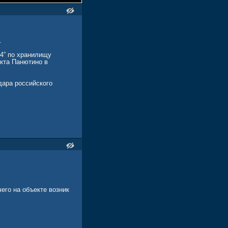
.
4” по хранилищу
нкта Панютино в
дара российского
его на объекте возник