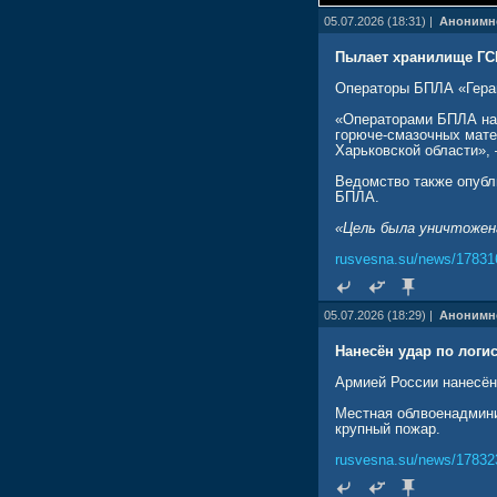
05.07.2026 (18:31) |
Анонимн
Пылает хранилище ГС
Операторы БПЛА «Геран
«Операторами БПЛА нан
горюче-смазочных мате
Харьковской области»,
Ведомство также опубл
БПЛА.
«Цель была уничтожен
rusvesna.su/news/17831
05.07.2026 (18:29) |
Анонимн
Нанесён удар по логи
Армией России нанесён 
Местная облвоенадминис
крупный пожар.
rusvesna.su/news/17832