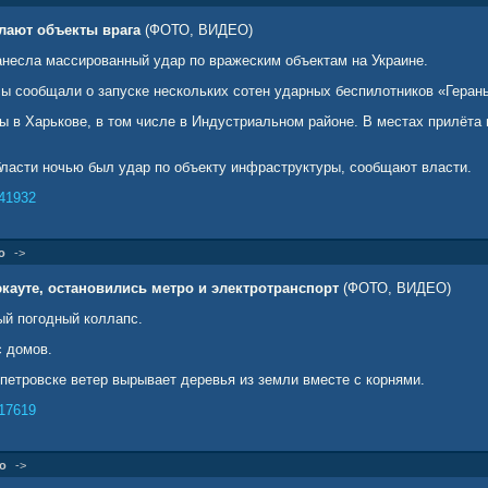
лают объекты врага
(ФОТО, ВИДЕО)
несла массированный удар по вражеским объектам на Украине.
ы сообщали о запуске нескольких сотен ударных беспилотников «Герань
ы в Харькове, в том числе в Индустриальном районе. В местах прилёт
ласти ночью был удар по объекту инфраструктуры, сообщают власти.
41932
о
->
кауте, остановились метро и электротранспорт
(ФОТО, ВИДЕО)
ый погодный коллапс.
с домов.
петровске ветер вырывает деревья из земли вместе с корнями.
17619
о
->