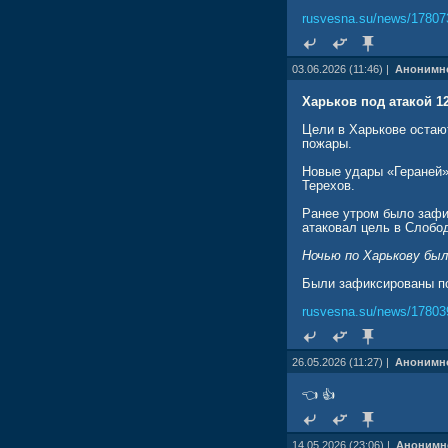
rusvesna.su/news/17807
03.06.2026 (11:46) |
Анонимн
Харьков под атакой 1
Цели в Харькове остают
пожары.
Новые удары «Гераней»
Терехов.
Ранее утром было зафи
атаковал цель в Слобо
Ночью по Харькову был
Были зафиксированы по
rusvesna.su/news/17803
26.05.2026 (11:27) |
Анонимн
👈 👍
14.05.2026 (23:06) |
Анонимн