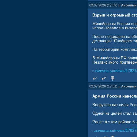
02.07.2026 (17:52) |
Анонимн
Взрыв и огромный сто
Минобороны России соо
использовался в интер
После попадания на об
детонация. Сообщается
На территории комплек
В Минобороны РФ заяви
Независимого подтверж
rusvesna.su/news/17827
02.07.2026 (17:51) |
Анонимн
Армия России нанесл
Вооружённые силы Рос
Одной из целей стал з
Ранее в этом районе бы
rusvesna.su/news/17827