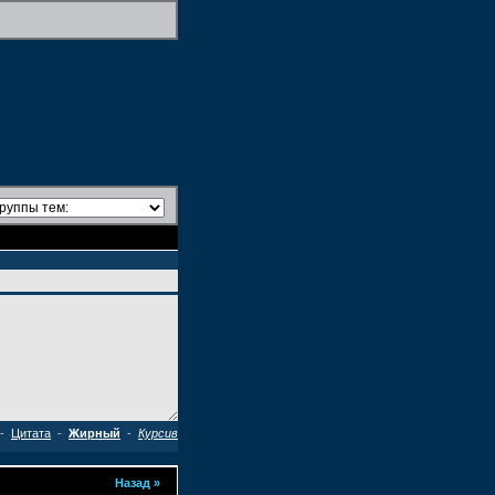
-
Цитата
-
Жирный
-
Курсив
Назад
»