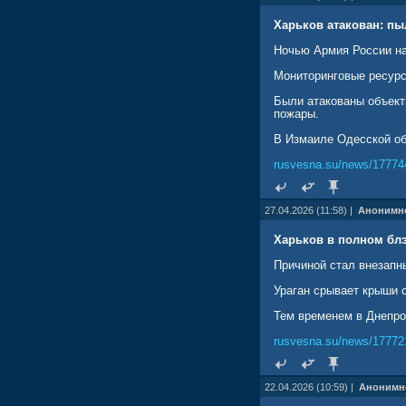
Харьков атакован: пы
Ночью Армия России на
Мониторинговые ресурс
Были атакованы объект
пожары.
В Измаиле Одесской об
rusvesna.su/news/17774
27.04.2026 (11:58) |
Анонимн
Харьков в полном блэ
Причиной стал внезапн
Ураган срывает крыши 
Тем временем в Днепро
rusvesna.su/news/17772
22.04.2026 (10:59) |
Анонимн