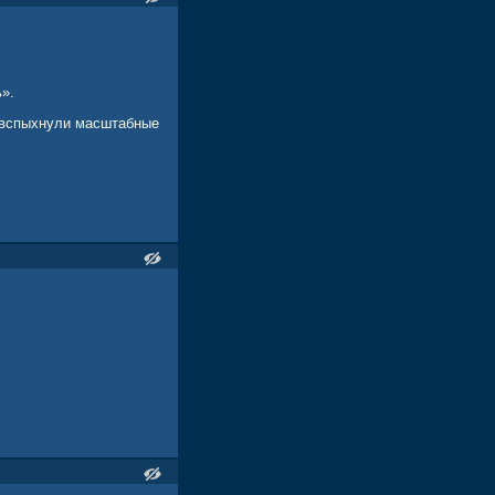
».
а вспыхнули масштабные