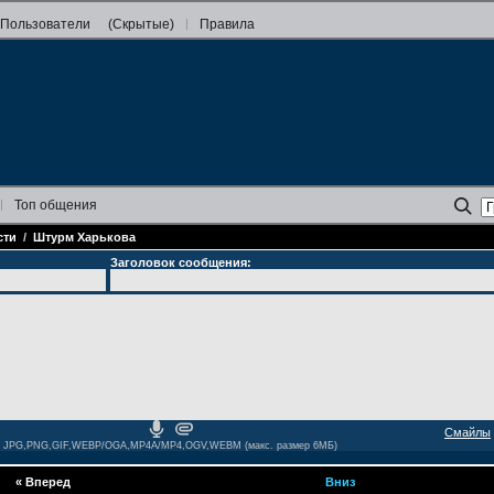
Пользователи
(Скрытые)
Правила
Топ
общения
сти
/
Штурм Харькова
Заголовок сообщения:
Смайлы
JPG,PNG,GIF,WEBP/OGA,MP4A/MP4,OGV,WEBM (макс. размер 6МБ)
«
Вперед
Вниз