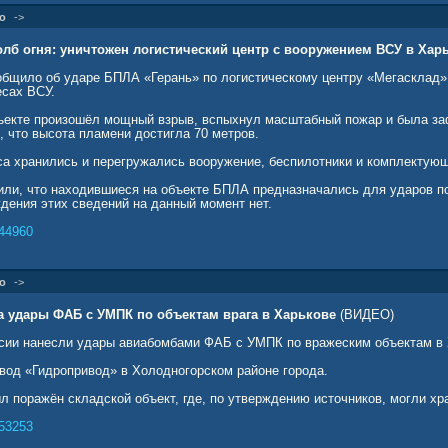
о
->
лб огня: уничтожен логистический центр с вооружением ВСУ в Хар
бщило об ударе БПЛА «Герань» по логистическому центру «Мегасклад» 
есах ВСУ.
ъекте произошёл мощный взрыв, вспыхнул масштабный пожар и была за
, что высота пламени достигла 70 метров.
са хранились и перегружались вооружение, беспилотники и комплектующ
ли, что находившиеся на объекте БПЛА предназначались для ударов по
дения этих сведений на данный момент нет.
44960
о
->
а удары ФАБ с УМПК по объектам врага в Харькове
(ВИДЕО)
сии нанесли удары авиабомбами ФАБ с УМПК по вражеским объектам в 
авод «Гидропривод» в Холодногорском районе города.
л поражён складской объект, где, по утверждению источников, могли хр
53253