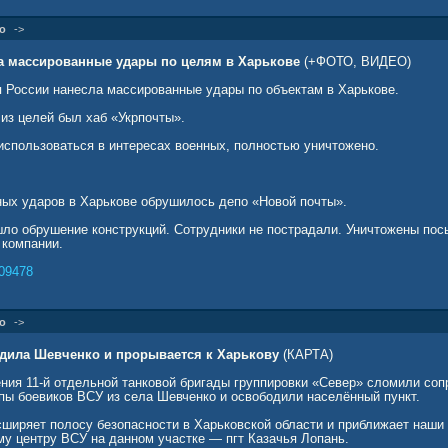
о
->
а массированные удары по целям в Харькове
(+ФОТО, ВИДЕО)
России нанесла массированные удары по объектам в Харькове.
из целей был хаб «Укрпочты».
 использоваться в интересах военных, полностью уничтожено.
чных ударов в Харькове обрушилось депо «Новой почты».
шло обрушение конструкций. Сотрудники не пострадали. Уничтожены пос
 компании.
09478
о
->
дила Шевченко и прорывается к Харькову
(КАРТА)
ия 11-й отдельной танковой бригады группировки «Север» сломили сопр
пы боевиков ВСУ из села Шевченко и освободили населённый пункт.
ширяет полосу безопасности в Харьковской области и приближает наши
му центру ВСУ на данном участке — пгт Казачья Лопань.