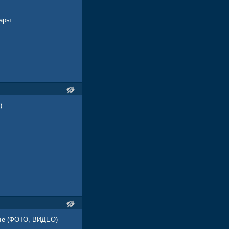
ары.
)
не
(ФОТО, ВИДЕО)