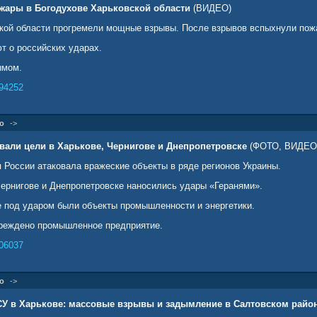
ары в Богодухове Харьковской области
(ВИДЕО)
кой области прогремели мощные взрывы. После взрывов вспыхнули пож
т о российских ударах.
ымом.
94252
о
->
вали цели в Харькове, Чернигове и Днепропетровске
(ФОТО, ВИДЕО
 России атаковала вражеские объекты в ряде регионов Украины.
Чернигове и Днепропетровске наносились удары «Геранями».
е под ударом были объекты промышленности и энергетики.
вреждено промышленное предприятие.
06037
о
->
У в Харькове: массовые взрывы и задымление в Салтовском райо