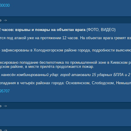
30030
о
->
2 часов: взрывы и пожары на объектах врага
(ФОТО, ВИДЕО)
ся под атакой уже на протяжении 12 часов. На объектах врага гремят в
 зафиксированы в Холодногорском районе города, подробности выясняю
ксировано попадание беспилотника по промышленной зоне в Киевском р
дском районе, в месте прилёта продолжается пожар.
 нанесён комбинированный удар: город атаковали 15 ударных БПЛА и 2
падания в четырёх районах города: Основянском, Слободском, Немышл
95707
о
->
о
->