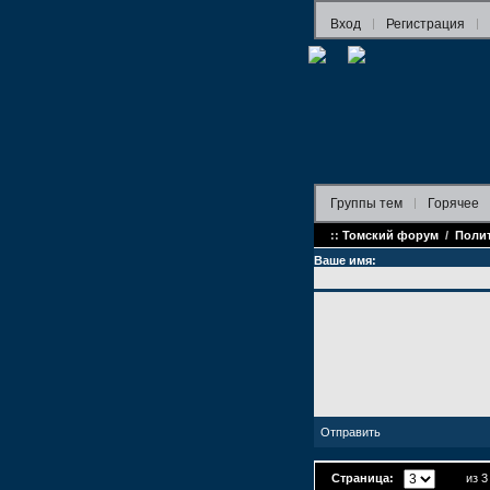
Вход
Регистрация
Группы
тем
Горячее
::
Томский форум
/
Поли
Ваше имя:
Страница:
из 3