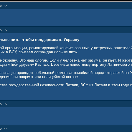
о
->
о
->
льше пить, чтобы поддерживать Украину
ой организации, ремонтирующей конфискованные у нетрезвых водителе
их в ВСУ, призвал сограждан больше пить.
 Украину. Это наш слоган. Если у человека нет разума, он пьёт. И жерт
ации «Твои друзья» Каспарс Берзиньш новостному порталу Латвийского 
ганизация проводит небольшой ремонт автомобилей перед отправкой на Ук
дения при авариях или полицейской погоне.
ства государственной безопасности Латвии, ВСУ из Латвии в этом году 
о
->
о
->