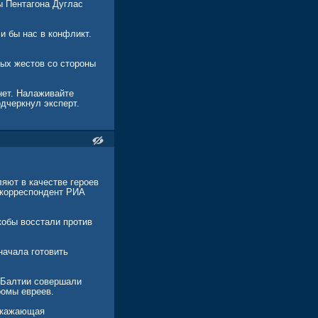
ы Пентагона Дуглас
и бы нас в конфликт.
ых жестов со стороны
нет. Налаживайте
дчеркнул эксперт.
яют в качестве героев
 корреспондент РИА
кобы восстали против
начала готовить
н Балтии совершали
ромы евреев.
искажающая