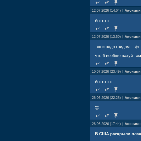
12.07.2026 (14:04) |
Анонимн
бгггггггг
12.07.2026 (13:50) |
Анонимн
так и надо гнидам... 👍
что б вообще нахуй та
10.07.2026 (23:49) |
Анонимн
бгггггггггг
26.06.2026 (22:28) |
Анонимн
🤣
26.06.2026 (17:44) |
Анонимн
В США раскрыли план