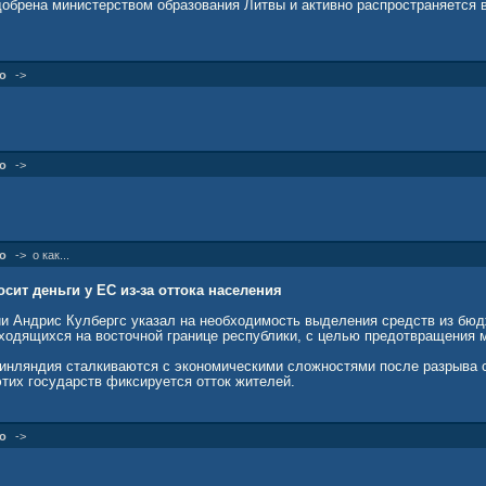
добрена министерством образования Литвы и активно распространяется 
о
->
о
->
о
->
о как...
сит деньги у ЕС из-за оттока населения
и Андрис Кулбергс указал на необходимость выделения средств из бюд
аходящихся на восточной границе республики, с целью предотвращения 
инляндия сталкиваются с экономическими сложностями после разрыва с
тих государств фиксируется отток жителей.
о
->