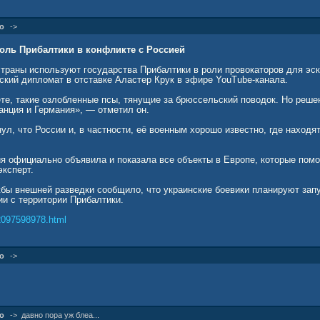
о
->
оль Прибалтики в конфликте с Россией
траны используют государства Прибалтики в роли провокаторов для эс
ский дипломат в отставке Аластер Крук в эфире YouTube-канала.
ете, такие озлобленные псы, тянущие за брюссельский поводок. Но реше
анция и Германия», — отметил он.
ул, что России и, в частности, её военным хорошо известно, где находя
я официально объявила и показала все объекты в Европе, которые помо
эксперт.
бы внешней разведки сообщило, что украинские боевики планируют зап
и с территории Прибалтики.
-2097598978.html
о
->
о
->
давно пора уж блеа...