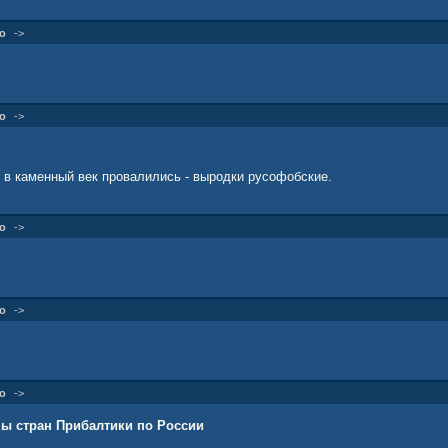
о
->
о
->
м в каменный век провалились - выродки русофобские.
о
->
о
->
о
->
ы стран Прибалтики по России