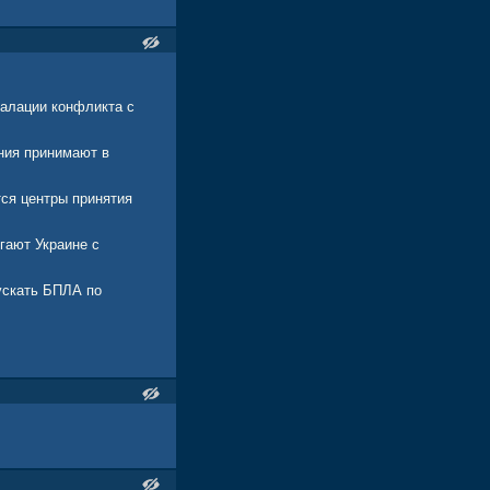
калации конфликта с
ния принимают в
тся центры принятия
гают Украине с
ускать БПЛА по