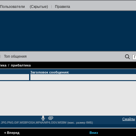
Пользователи
(Скрытые)
Правила
Топ
общения
тика
/
прибалтика
Заголовок сообщения:
Смайлы
JPG,PNG,GIF,WEBP/OGA,MP4A/MP4,OGV,WEBM (макс. размер 6МБ)
«
Вперед
Вниз