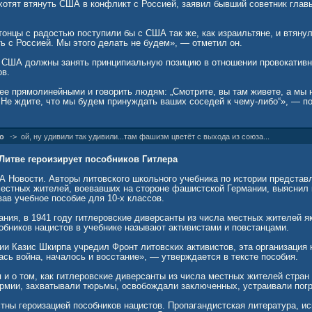
хотят втянуть США в конфликт с Россией, заявил бывший советник глав
онцы с радостью поступили бы с США так же, как израильтяне, и втянул
ь с Россией. Мы этого делать не будем», — отметил он.
 США должны занять принципиальную позицию в отношении провокативн
ов.
ее прямолинейными и говорить людям: „Смотрите, вы там живете, а мы 
 Не ждите, что мы будем принуждать ваших соседей к чему-либо“», — по
о
->
ой, ну удивили так удивили...там фашизм цветёт с выхода из союза...
итве героизирует пособников Гитлера
Новости. Авторы литовского школьного учебника по истории представл
местных жителей, воевавших на стороне фашистской Германии, выяснил
ав учебное пособие для 10-х классов.
ания, в 1941 году гитлеровские диверсанты из числа местных жителей я
обников нацистов в учебнике называют активистами и повстанцами.
и Казис Шкирпа учредил Фронт литовских активистов, эта организация 
ась война, началось и восстание», — утверждается в тексте пособия.
 и о том, как гитлеровские диверсанты из числа местных жителей стра
Армии, захватывали тюрьмы, освобождали заключенных, устраивали пог
стны героизацией пособников нацистов. Пропагандистская литература, 