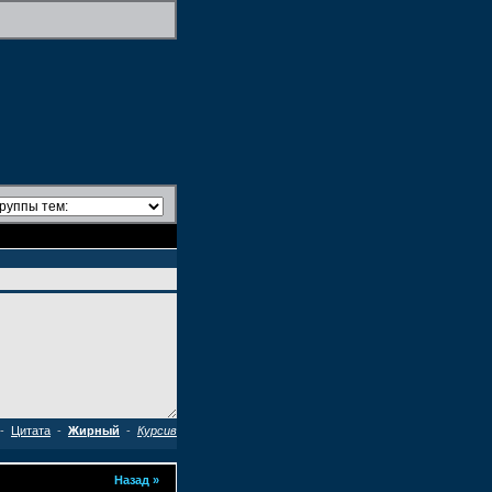
-
Цитата
-
Жирный
-
Курсив
Назад
»