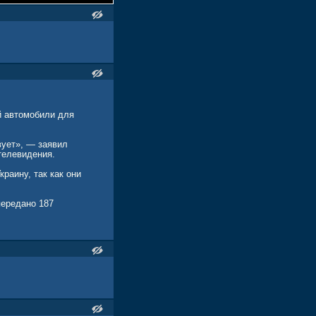
й автомобили для
вует», — заявил
телевидения.
раину, так как они
передано 187