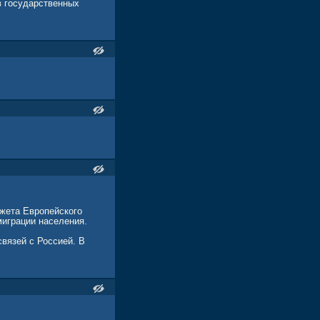
в государственных
жета Европейского
миграции населения.
вязей с Россией. В