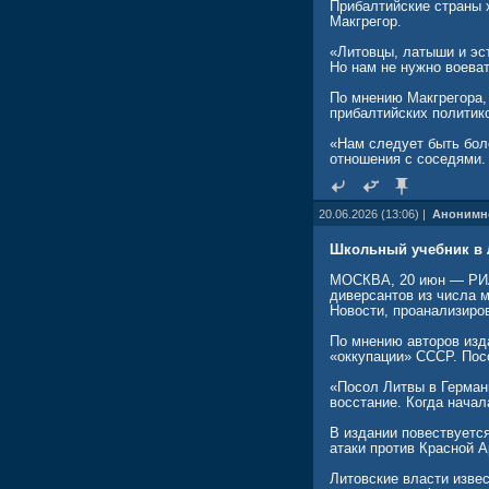
Прибалтийские страны 
Макгрегор.
«Литовцы, латыши и эст
Но нам не нужно воеват
По мнению Макгрегора,
прибалтийских политик
«Нам следует быть бол
отношения с соседями.
20.06.2026 (13:06) |
Анонимн
Школьный учебник в Л
МОСКВА, 20 июн — РИА 
диверсантов из числа 
Новости, проанализиров
По мнению авторов изд
«оккупации» СССР. Пос
«Посол Литвы в Германи
восстание. Когда начал
В издании повествуется
атаки против Красной 
Литовские власти изве