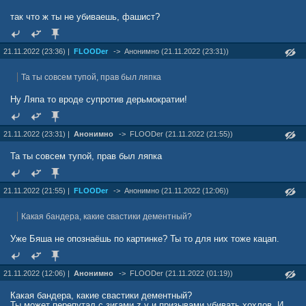
так что ж ты не убиваешь, фашист?
21.11.2022 (23:36) |
FLOODer
->
Анонимно (21.11.2022 (23:31))
Та ты совсем тупой, прав был ляпка
Ну Ляпа то вроде супротив дерьмократии!
21.11.2022 (23:31) |
Анонимно
->
FLOODer (21.11.2022 (21:55))
Та ты совсем тупой, прав был ляпка
21.11.2022 (21:55) |
FLOODer
->
Анонимно (21.11.2022 (12:06))
Какая бандера, какие свастики дементный?
Уже Бяша не опознаёшь по картинке? Ты то для них тоже кацап.
21.11.2022 (12:06) |
Анонимно
->
FLOODer (21.11.2022 (01:19))
Какая бандера, какие свастики дементный?
Ты может перепутал с зигами z v и призывами убивать хохлов. И