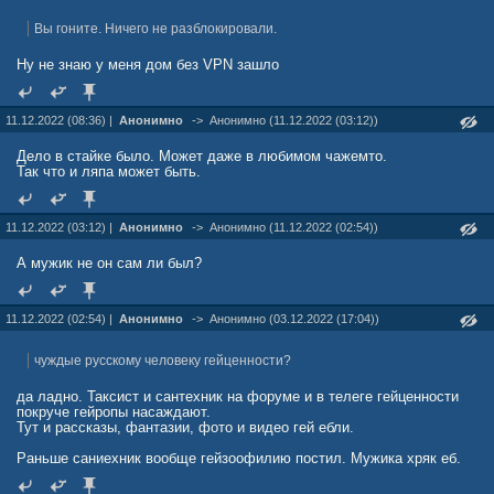
Вы гоните. Ничего не разблокировали.
Ну не знаю у меня дом без VPN зашло
11.12.2022 (08:36) |
Анонимно
->
Анонимно (11.12.2022 (03:12))
Дело в стайке было. Может даже в любимом чажемто.
Так что и ляпа может быть.
11.12.2022 (03:12) |
Анонимно
->
Анонимно (11.12.2022 (02:54))
А мужик не он сам ли был?
11.12.2022 (02:54) |
Анонимно
->
Анонимно (03.12.2022 (17:04))
чуждые русскому человеку гейценности?
да ладно. Таксист и сантехник на форуме и в телеге гейценности
покруче гейропы насаждают.
Тут и рассказы, фантазии, фото и видео гей ебли.
Раньше саниехник вообще гейзоофилию постил. Мужика хряк еб.