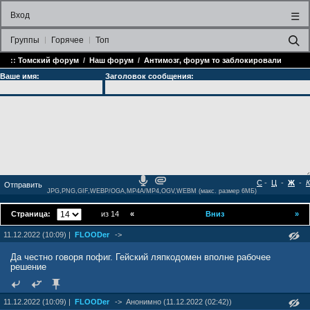
Вход
☰
Группы
Горячее
Топ
::
Томский форум
/
Наш форум
/
Антимозг, форум то заблокировали
Ваше имя:
Заголовок сообщения:
С
-
Ц
-
Ж
-
К
JPG,PNG,GIF,WEBP/OGA,MP4A/MP4,OGV,WEBM (макс. размер 6МБ)
Страница:
из 14
«
Вниз
»
11.12.2022 (10:09) |
FLOODer
->
Да честно говоря пофиг. Гейский ляпкодомен вполне рабочее
решение
11.12.2022 (10:09) |
FLOODer
->
Анонимно (11.12.2022 (02:42))