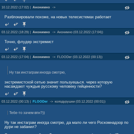
10.12.2022 (17:02) |
Анонимно
->
Разблокировали похоже, на новых телесистемах работает
03.12.2022 (18:29) |
Анонимно
->
Анонимно (03.12.2022 (17:04))
Точно, флудер экстремист
03.12.2022 (17:04) |
Анонимно
->
FLOODer (03.12.2022 (00:13))
Ну так инстаграм иногда смотрю,
экстремистской сетью значит пользуешься. через которую
насаждают чуждые русскому человеку гейценности?
03.12.2022 (00:13) |
FLOODer
->
колодурушки (03.12.2022 (00:01))
Тебе-то зачем впн?))
Ну так инстаграм иногда смотрю, да мало ли чего Роскомнадзор по
дури не забанил?