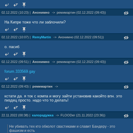
02.12.2022 (10:23) |
Анонимно
->
ремимартин (02.12.2022 (09:43))
На Кипре тоже что ли заблочили?
02.12.2022 (10:07) |
RemyMartin
->
Анонимно (02.12.2022 (09:51))
о. пасиб
02.12.2022 (09:51) |
Анонимно
->
ремимартин (02.12.2022 (09:43))
forum.333569.gay
02.12.2022 (09:43) |
ремимартин
->
кстати да. я ток с компа и могу зайти установив какойто впн. это
пиздец просто. надо что то делать!
22.11.2022 (00:38) |
калорадужка
->
FLOODer (21.11.2022 (23:36))
Не убивать тех кто обколот свастиками и славит Бандеру - это
фашизм и есть