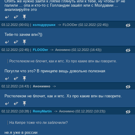
Опять же нужно зайти к Ляпке глянуть или к тебе, ну чтобы IP не
палили ... опа и кто-то с Голландии зашёл или с Молдавии ...
анализируйте это
03.12.2022 (00:01) |
колодурушки
->
FLOODer (02.12.2022 (22:45))
Тебе-то зачем впн?))
02.12.2022 (22:45) |
FLOODer
->
Анонимно (02.12.2022 (16:43))
Ростелеком не блочит, как и мтс. Хз про какие впн вы говорите.
Погугли что это? В принципе вещь довольно полезная
02.12.2022 (16:43) |
Анонимно
->
Ростелеком не блочит, как и мтс. Хз про какие впн вы говорите.
02.12.2022 (10:28) |
RemyMartin
->
Анонимно (02.12.2022 (10:23))
На Кипре тоже что ли заблочили?
не.я уже в россии