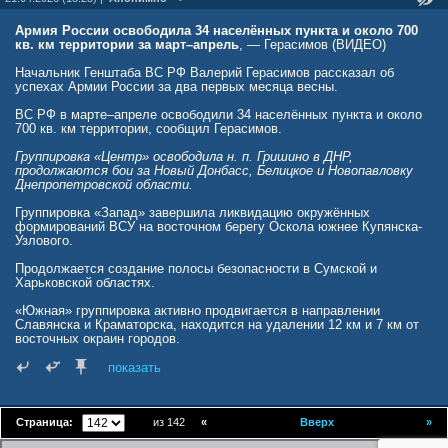
Армия России освободила 34 населённых пункта и около 700
кв. км территории за март–апрель
, — Герасимов (ВИДЕО)
Начальник Генштаба ВС РФ Валерий Герасимов рассказал об
успехах Армии России за два первых месяца весны.
ВС РФ в марте–апреле освободили 34 населённых пункта и около
700 кв. км территории, сообщил Герасимов.
Группировка «Центр» освободила н. п. Гришино в ДНР,
продолжаются бои за Новый Донбасс, Белицкое и Новопавловку
Днепропетровской области.
Группировка «Запад» завершила ликвидацию окружённых
формирований ВСУ на восточном берегу Оскола южнее Купянска-
Узлового.
Продолжается создание полосы безопасности в Сумской и
Харьковской областях.
«Южная» группировка активно продвигается в направлении
Славянска и Краматорска, находится на удалении 12 км и 7 км от
восточных окраин городов.
Западнее Гуляй-Поля группировка «Восток» продолжает активное
показать
наступление, освобождены Бойково и Луговское. Ведутся бои в
Воздвижевке, а также на подступах к Верхней Терсе и
Комсомольскому.
Страница:
из 142
«
Вверх
»
ВСУ в феврале–марте потеряли 3000 боевиков и свыше 160