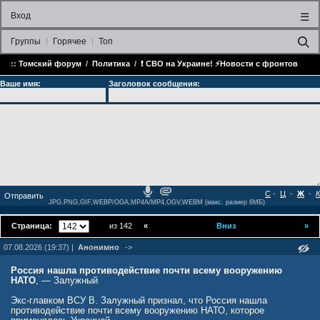
Вход
☰
Группы
Горячее
Топ
::
Томский форум
/
Политика
/
❗️ СВО на Украине! ⚡️Новости с фронтов
Ваше имя:
Заголовок сообщения:
С
-
Ц
-
Ж
-
К
JPG,PNG,GIF,WEBP/OGA,MP4A/MP4,OGV,WEBM (макс. размер 6МБ)
Страница:
из 142
«
Вниз
»
07.08.2026 (19:37) |
Анонимно
->
Россия нашла противодействие почти всему вооружению
НАТО
, — Залужный
Экс-главком ВСУ В. Залужный признал, что Россия нашла
противодействие почти всему вооружению НАТО, которое