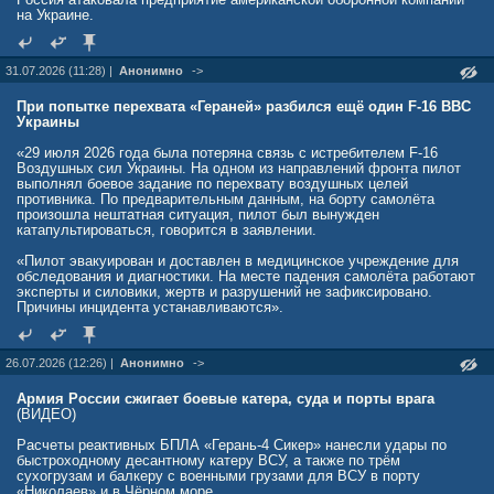
поражён американский объект, нет ничего необычного.
на Украине.
- Уже пытаются раздуть скандал. Мол, удар нанесён по
американскому объекту.
31.07.2026 (11:28) |
Анонимно
->
- Возможно, это некий сигнал нашим заокеанским партнёрам:
При попытке перехвата «Гераней» разбился ещё один F-16 ВВС
хватит уже подливать масла в огонь этой войны. Потому что мы
Украины
прекрасно понимаем: украинский конфликт продолжается только по
одной простой причине -потому что США до сих пор помогают
«29 июля 2026 года была потеряна связь с истребителем F-16
режиму Зеленского всеми своими силами. Продают оружие,
Воздушных сил Украины. На одном из направлений фронта пилот
передают разведывательные данные, всячески поддерживают этот
выполнял боевое задание по перехвату воздушных целей
конфликт и эскалируют его.
противника. По предварительным данным, на борту самолёта
произошла нештатная ситуация, пилот был вынужден
- То есть удар по предприятию Coca-Cola мог быть намёком
катапультироваться, говорится в заявлении.
Вашингтону?
«Пилот эвакуирован и доставлен в медицинское учреждение для
- Не факт. Но наверняка наша разведка выявила на этом
обследования и диагностики. На месте падения самолёта работают
предприятии какие-то логистические склады, которые
эксперты и силовики, жертв и разрушений не зафиксировано.
используются ВСУ или другими националистическими
Причины инцидента устанавливаются».
вооружёнными формированиями на Украине. Возможно, именно на
эти склады осуществляется доставка боеприпасов, ракетных
компонентов, комплектующих для беспилотников, которые Украина
использует против нашей армии.
26.07.2026 (12:26) |
Анонимно
->
Поэтому эти склады, предприятия - кому бы они ни принадлежали,
Армия России сжигает боевые катера, суда и порты врага
Америке или другим аффилированным с Америкой лицам, -
(ВИДЕО)
становятся законной целью для наших ВКС.
Расчеты реактивных БПЛА «Герань-4 Сикер» нанесли удары по
Скрин: канал "Поддубный |Z|О|V| edition"
быстроходному десантному катеру ВСУ, а также по трём
сухогрузам и балкеру с военными грузами для ВСУ в порту
- Значит, называть произошедшее "ударом по Америке" - это
«Николаев» и в Чёрном море.
сознательное преувеличение?