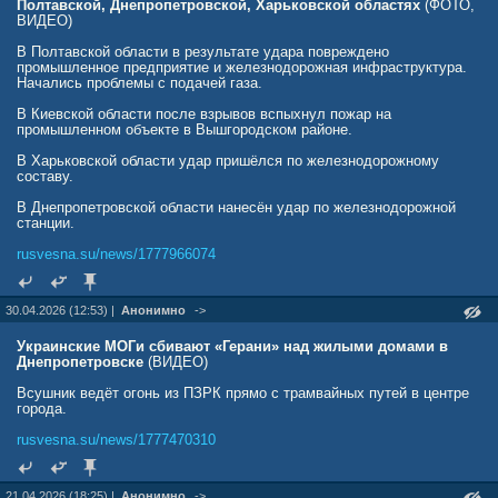
Полтавской, Днепропетровской, Харьковской областях
(ФОТО,
ВИДЕО)
В Полтавской области в результате удара повреждено
промышленное предприятие и железнодорожная инфраструктура.
Начались проблемы с подачей газа.
В Киевской области после взрывов вспыхнул пожар на
промышленном объекте в Вышгородском районе.
В Харьковской области удар пришёлся по железнодорожному
составу.
В Днепропетровской области нанесён удар по железнодорожной
станции.
rusvesna.su/news/1777966074
30.04.2026 (12:53) |
Анонимно
->
Украинские МОГи сбивают «Герани» над жилыми домами в
Днепропетровске
(ВИДЕО)
Всушник ведёт огонь из ПЗРК прямо с трамвайных путей в центре
города.
rusvesna.su/news/1777470310
21.04.2026 (18:25) |
Анонимно
->