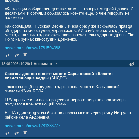
дронов.
конфликта или сохранения украинской государственности в её
нынешнем виде.
«Коллекция собиралась десятки лет», — говорит Андрей Дончик. И
десятками, и сотнями собиралось кое-что ещё, о чем говорить не
ria.ru/20260618/ukraina-2099563290.html
положено.
Как сообщала «Русская Весна», вчера сразу же вскрылась правда
об ударе по киностудии, украинские СМИ опубликовали кадры с
места, а на этих кадрах оказались запечатлены ударные дроны Fire
Point на руинах киностудии Довженко.
rusvesna.su/news/1781594088
13.06.2026 (19:29) |
Анонимно
->
Десятки дронов сносят мост в Харьковской области:
впечатляющие кадры
(ВИДЕО)
Такого вы ещё не видели: кадры сноса моста в Харьковской
области 43-мя БПЛА.
FPV-дроны сняли весь процесс от первого лица на свои камеры,
получился впечатляющий ролик.
БПЛА один за другим бьют по опорам моста через речку Нитрус в
районе села Андреевка.
rusvesna.su/news/1781336777