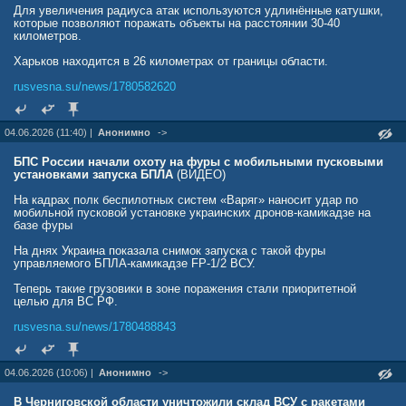
Для увеличения радиуса атак используются удлинённые катушки,
которые позволяют поражать объекты на расстоянии 30-40
километров.
Харьков находится в 26 километрах от границы области.
rusvesna.su/news/1780582620
04.06.2026 (11:40) |
Анонимно
->
БПС России начали охоту на фуры с мобильными пусковыми
установками запуска БПЛА
(ВИДЕО)
На кадрах полк беспилотных систем «Варяг» наносит удар по
мобильной пусковой установке украинских дронов-камикадзе на
базе фуры
На днях Украина показала снимок запуска с такой фуры
управляемого БПЛА-камикадзе FP-1/2 ВСУ.
Теперь такие грузовики в зоне поражения стали приоритетной
целью для ВС РФ.
rusvesna.su/news/1780488843
04.06.2026 (10:06) |
Анонимно
->
В Черниговской области уничтожили склад ВСУ с ракетами