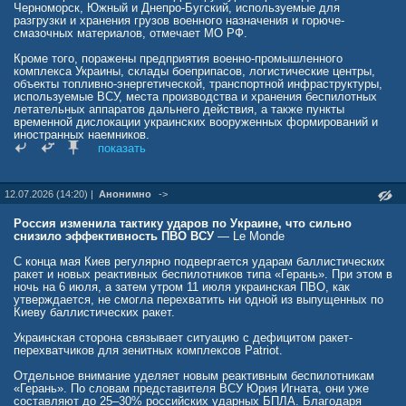
дроны «Герань-4 сикер» поразили логистический центр,
Черноморск, Южный и Днепро-Бугский, используемые для
используемый ВСУ, а также железнодорожный локомотив,
разгрузки и хранения грузов военного назначения и горюче-
перевозивший военные грузы.
смазочных материалов, отмечает МО РФ.
rusvesna.su/news/1784440465
Кроме того, поражены предприятия военно-промышленного
комплекса Украины, склады боеприпасов, логистические центры,
объекты топливно-энергетической, транспортной инфраструктуры,
используемые ВСУ, места производства и хранения беспилотных
летательных аппаратов дальнего действия, а также пункты
временной дислокации украинских вооруженных формирований и
иностранных наемников.
показать
dzen.ru/news/story/a9011a0a-6a2e-5f58-b161-9f4c1f14df96
12.07.2026 (14:20) |
Анонимно
->
Россия изменила тактику ударов по Украине, что сильно
снизило эффективность ПВО ВСУ
— Le Monde
C конца мая Киев регулярно подвергается ударам баллистических
ракет и новых реактивных беспилотников типа «Герань». При этом в
ночь на 6 июля, а затем утром 11 июля украинская ПВО, как
утверждается, не смогла перехватить ни одной из выпущенных по
Киеву баллистических ракет.
Украинская сторона связывает ситуацию с дефицитом ракет-
перехватчиков для зенитных комплексов Patriot.
Отдельное внимание уделяет новым реактивным беспилотникам
«Герань». По словам представителя ВСУ Юрия Игната, они уже
составляют до 25–30% российских ударных БПЛА. Благодаря