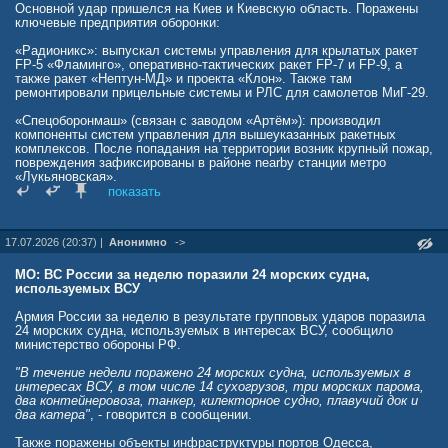
Основной удар пришелся на Киев и Киевскую область. Поражены
ключевые предприятия оборонки:
«Радионикс»: выпускал системы управления для крылатых ракет
FP-5 «Фламинго», оперативно-тактических ракет FP-7 и FP-9, а
также ракет «Нептун-МД» и проекта «Клон». Также там
ремонтировали прицельные системы и РЛС для самолетов МиГ-29.
«Спецоборонмаш» (связан с заводом «Артём»): производил
компоненты систем управления для вышеуказанных ракетных
комплексов. После попадания на территории возник крупный пожар,
повреждения зафиксированы в районе nearby станции метро
«Лукьяновская».
показать
«Киев-90» (база завода «Меридиан»): специализировался на
элементах корпусов и комплектующих для систем наведения
«Нептун-МД», а также радиоэлектронном оборудовании для БПЛА.
17.07.2026 (20:37) |
Анонимно
->
Под удар также попали логистические хабы, маскирующие военные
грузы. Поражены терминал «Новой почты», логистические центры
МО: ВС России за неделю поразили 24 морских судна,
«Антел Пропертис» в Тарасовке и международный оператор DB
используемых ВСУ
Schenker на окраине Киева. На складах фиксировалась
продолжительная вторичная детонация, указывающая на наличие
Армия России за неделю в результате групповых ударов поразила
боеприпасов. Отдельно отмечено уничтожение производства
24 морских судна, используемых в интересах ВСУ, сообщило
«Оаклайн», где под видом автозапчастей хранились сотни готовых
министерство обороны РФ.
FPV-дронов и комплектующих для ударных БПЛА.
"В течение недели поражено 24 морских судна, используемых в
Украинская сторона сообщает о применении более 40
интересах ВСУ, в том числе 14 сухогрузов, три морских парома,
баллистических и гиперзвуковых ракет, включая «Искандер-М» и
два контейнеровоза, танкер, килекторное судно, плавучий док и
«Циркон».
два катера"
, - говорится в сообщении.
Помимо столицы, удары зафиксированы в Днепропетровске. Там
Также поражены объекты инфраструктуры портов Одесса,