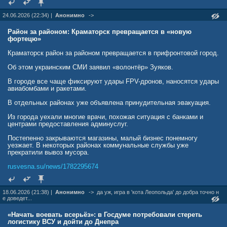
24.06.2026 (22:34) |
Анонимно
->
Район за районом: Краматорск превращается в «новую
фортецю»
Краматорск район за районом превращается в прифронтовой город.
Об этом украинским СМИ заявил «волонтёр» Зуяков.
В городе все чаще фиксируют удары FPV-дронов, наносятся удары
авиабомбами и ракетами.
В отдельных районах уже объявлена ​​принудительная эвакуация.
Из города уехали многие врачи, похожая ситуация с банками и
центрами предоставления админуслуг.
Постепенно закрываются магазины, малый бизнес понемногу
уезжает. В некоторых районах коммунальные службы уже
прекратили вывоз мусора.
rusvesna.su/news/1782295674
18.06.2026 (21:38) |
Анонимно
->
да уж, игра в 'кота Леопольда' до добра точно н
е доведет...
«Начать воевать всерьёз»: в Госдуме потребовали стереть
логистику ВСУ и дойти до Днепра