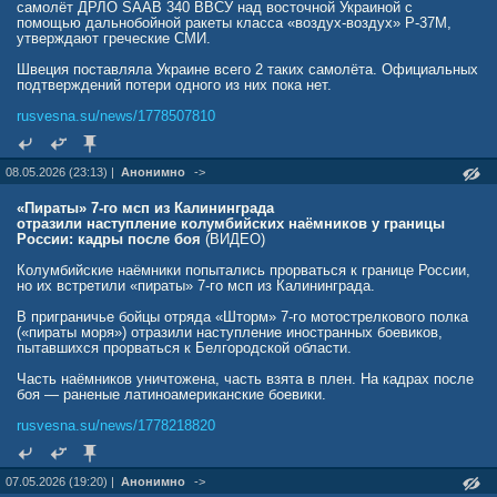
самолёт ДРЛО SAAB 340 ВВСУ над восточной Украиной с
помощью дальнобойной ракеты класса «воздух-воздух» Р-37М,
утверждают греческие СМИ.
Швеция поставляла Украине всего 2 таких самолёта. Официальных
подтверждений потери одного из них пока нет.
rusvesna.su/news/1778507810
08.05.2026 (23:13) |
Анонимно
->
«Пираты» 7-го мсп из Калининграда
отразили наступление колумбийских наёмников у границы
России: кадры после боя
(ВИДЕО)
Колумбийские наёмники попытались прорваться к границе России,
но их встретили «пираты» 7-го мсп из Калининграда.
В приграничье бойцы отряда «Шторм» 7-го мотострелкового полка
(«пираты моря») отразили наступление иностранных боевиков,
пытавшихся прорваться к Белгородской области.
Часть наёмников уничтожена, часть взята в плен. На кадрах после
боя — раненые латиноамериканские боевики.
rusvesna.su/news/1778218820
07.05.2026 (19:20) |
Анонимно
->