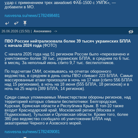
удар с применением трех авиабомб ФАБ-1500 с УМПК», —
добавили в МО.
rusvesna.su/news/1782498481
26.06.2026 (15:50) |
Анонимно
->
ПВО России нейтрализовала более 39 тысяч украинских БПЛА
с начала 2024 года
(ФОТО)
С начала 2026 года над 51 регионом России было «перехвачено и
уничтожено» более 39 тыс. украинских БПЛА, в среднем по 6 тыс.
в месяц. За неполный июнь сбито 9,7 тыс. беспилотников.
По подсчетам СМИ, основываясь на отчетах оборонного
ведомства, в среднем в день силы ПВО сбивают 223 БПЛА. Самые
массированные атаки произошли в ночь на 17 мая (сбито 556 БПЛА
над 15 регионами), в ночь на 18 июня (555 БПЛА, 18 регионов) и в
ночь на 25 марта (389 БПЛА, 14 регионов).
Среди самых упоминаемых Министерством обороны регионов, над
территорией которых сбивали беспилотники: Белгородская,
Курская, Брянская области и Республика Крым. В топ-10 также
входит Краснодарский край, Московский регион (Москва и
Подмосковье), Тульская и Орловская области. Кроме того, более
380 раз ведомство сообщало об уничтожении БПЛА над
акваториями Черного и Азовского морей.
rusvesna.su/news/1782409081