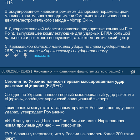
ТЦК.
В оккупированном киевским режимом Запорожье поражены цехи
машиностроительного завода имени Омельченко и авиационного
двигателестроительного завода «Мотор Сич».
В Днепропетровской области поражено предприятие компании Fire
Point, выпускавшее комплектующие для ударных БПЛА большой
дальности и ракетного вооружения, а также логистический центр.
В Харьковской области нанесены удары по трём предприятиям
ОПК, в том числе «Харьковскому государственному
авиационному предприятию» и двум объектам ТЭК.
показать
В Сумской области нанесён удар по «Шосткинскому казённому
заводу «Звезда».
03.06.2026 (11:42) |
Анонимно
->
бяшкиным фашистам жутко страшно)))
Также поражены предприятия военной промышленности в
Хмельницкой и Полтавской областях и инфраструктура шести
Сегодня по Украине нанесён первый массированный удар
военных аэродромов в Черкасской, Ровенской, Житомирской,
ракетами «Циркон»
(ВИДЕО)
Кировоградской, Хмельницкой и Киевской областях.
Сегодня по Украине нанесён первый массированный удар ракетами
rusvesna.su/news/1780404633
«Циркон», сообщает украинский авиационный эксперт.
Такие ракеты могут стать главным оружием России в последующих
ударах, утверждает Романенко.
«Из 8 запущенных „Цирконов“ не сбили ни один. Нарисовалась
новая проблема для нас», — говорит он.
ГУР Украины утверждает, что у России накопилось более 200 таких
ракет.