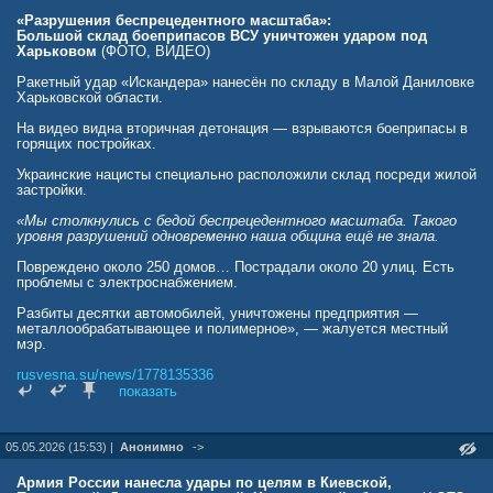
«Разрушения беспрецедентного масштаба»:
Большой склад боеприпасов ВСУ уничтожен ударом под
Харьковом
(ФОТО, ВИДЕО)
Ракетный удар «Искандера» нанесён по складу в Малой Даниловке
Харьковской области.
На видео видна вторичная детонация — взрываются боеприпасы в
горящих постройках.
Украинские нацисты специально расположили склад посреди жилой
застройки.
«Мы столкнулись с бедой беспрецедентного масштаба. Такого
уровня разрушений одновременно наша община ещё не знала.
Повреждено около 250 домов… Пострадали около 20 улиц. Есть
проблемы с электроснабжением.
Разбиты десятки автомобилей, уничтожены предприятия —
металлообрабатывающее и полимерное», — жалуется местный
мэр.
rusvesna.su/news/1778135336
показать
05.05.2026 (15:53) |
Анонимно
->
Армия России нанесла удары по целям в Киевской,