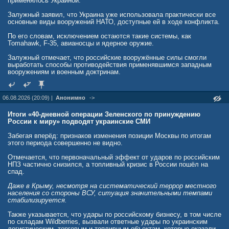
применялось Украиной.
Залужный заявил, что Украина уже использовала практически все
основные виды вооружений НАТО, доступные ей в ходе конфликта.
По его словам, исключением остаются такие системы, как
Tomahawk, F-35, авианосцы и ядерное оружие.
Залужный отмечает, что российские вооружённые силы смогли
выработать способы противодействия применявшимся западным
вооружениям и военным доктринам.
06.08.2026 (20:09) |
Анонимно
->
Итоги «40-дневной операции Зеленского по принуждению
России к миру» подводят украинские СМИ
Забегая вперёд: признаков изменения позиции Москвы по итогам
этого периода совершенно не видно.
Отмечается, что первоначальный эффект от ударов по российским
НПЗ частично снизился, а топливный кризис в России пошёл на
спад.
Даже в Крыму, несмотря на систематический террор местного
населения со стороны ВСУ, ситуация значительными темпами
стабилизируется.
Также указывается, что удары по российскому бизнесу, в том числе
по складам Wildberries, вызвали ответные удары по украинским
логистическим, торговым и топливным объектам, которые оказали