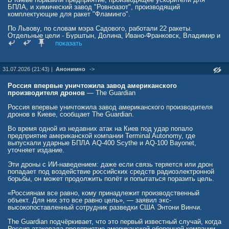
БПЛА, и химический завод "Ровноазот", производящий
комплектующие для ракет "Фламинго".
По Львову, по словам мэра Садового, работали 22 ракеты.
Отдельные цели - Бурштын, Долина, Ивано-Франковск, Владимир и
Устилуг на Волыни.
показать
Западные регионы - это последняя относительно спокойная зона
хранения и сборки: аэродромные узлы, ремонтные мощности,
31.07.2026 (21:43) |
Анонимно
->
склады подскока для того, что приходит через польскую границу,
пишет военкор Александр Коц:
Россия впервые уничтожила завод американского
Плюс энергетический и телекоммуникационный контур - сегодня
производителя дронов
— The Guardian
отдельным пунктом идут центры контроля воздушной
обстановки, то есть глаза украинской ПВО, а не только её зубы.
Россия впервые уничтожила завод американского производителя
Морская часть удара не менее показательна. Поражены сухогруз
дронов в Киеве, сообщает The Guardian.
в порту "Южный" и два судна восточнее и южнее Одессы,
доставлявшие вооружение и военное имущество.
Во время одной из недавних атак на Киев под удар попало
предприятие американской компании Terminal Autonomy, где
Все наши удары избирательны. Мы накрываем ту инфраструктуру,
выпускали ударные БПЛА AQ-400 Scythe и AQ-100 Bayonet,
которая непосредственно поддерживает ВСУ. Любые предприятия,
уточняет издание.
которые используются в военной или оборонной отрасли Украины,
нами уничтожаются. Мы, в отличие от Киева, по мирному
Эти дроны с ИИ-наведением: даже если связь теряется или дрон
населению не стреляем. Об этом нам рассказал член организации
попадает под воздействие российских средств радиоэлектронной
"Офицеры России", участник СВО, полковник Левон Арзанов.
борьбы, он может продолжить полёт и попытаться поразить цель.
Царьград: Есть информация, что ударили по объекту Coca-Cola.
«Россиянам все равно, кому принадлежит производственный
Почему именно этот объект?
объект. Для них это все равно цель», — заявил экс-
высокопоставленный сотрудник разведки США Энтони Винчи.
Левон Арзанов: Наш президент не раз предупреждал: любые
объекты на территории Украины, которые используются в военных
The Guardian подчёркивает, что это первый известный случай, когда
целях, являются легитимными. Поэтому в том, что на Украине был
Россия атаковала предприятие американской оборонной компании