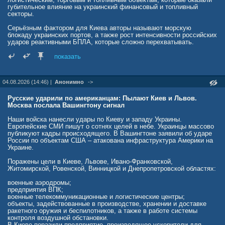
губительное влияние на украинский финансовый и топливный
секторы.
Серьёзным фактором для Киева авторы называют морскую
блокаду украинских портов, а также рост интенсивности российских
ударов реактивными БПЛА, которые сложно перехватывать.
На внешнеполитическом направлении Украина так и не добилась
показать
передачи ракет для Patriot и не получила подтверждения по
лицензии на их производство. Также не согласована инициатива по
расширению покрытия Starlink.
04.08.2026 (14:46) |
Анонимно
->
На фронте, как говорится в материале, ВСУ прорывов не достигли,
в то время как продвижение Армии России носит систематический
Русские ударили по американцам: Пылают Киев и Львов.
характер.
Москва послала Вашингтону сигнал
Авторы делают вывод, что объявленная Зеленским 40-дневная
Наши войска нанесли удары по Киеву и западу Украины.
операция не привела к результатам, способным изменить позицию
Европейские СМИ пишут о сотнях целей в небе. Украинцы массово
России, наоборот, усугубив ситуацию для Украины на множестве
публикуют кадры происходящего. В Вашингтоне заявили об ударе
фронтов.
России по объектам США – атакована инфраструктура Америки на
Украине.
rusvesna.su/news/1786006222
Поражены цели в Киеве, Львове, Ивано-Франковской,
Житомирской, Ровенской, Винницкой и Днепропетровской областях:
военные аэродромы;
предприятия ВПК;
военные телекоммуникационные и логистические центры;
объекты, задействованные в производстве, хранении и доставке
ракетного оружия и беспилотников, а также в работе системы
контроля воздушной обстановки.
В Киеве поразили предприятие, производящее ускорители для