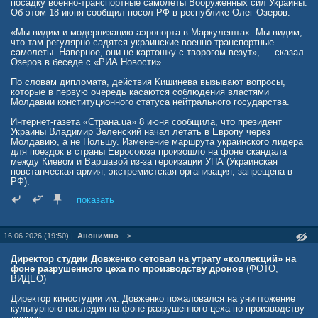
посадку военно-транспортные самолеты Вооруженных сил Украины.
«Нужно начать, наконец, воевать всерьёз», — резюмировали в
Об этом 18 июня сообщил посол РФ в республике Олег Озеров.
Госдуме.
«Мы видим и модернизацию аэропорта в Маркулештах. Мы видим,
Стратегическая цель: капитуляция и выход к Днепру
что там регулярно садятся украинские военно-транспортные
самолеты. Наверное, они не картошку с творогом везут», — сказал
Однако тактическими ударами по инфраструктуре депутаты
Озеров в беседе с «РИА Новости».
предлагать не ограничиваться. В комитете по обороне озвучили и
глобальную стратегическую цель — «уничтожение
По словам дипломата, действия Кишинева вызывают вопросы,
террористического киевского режима». По мнению парламентариев,
которые в первую очередь касаются соблюдения властями
единственным выходом из сложившейся ситуации является
Молдавии конституционного статуса нейтрального государства.
принуждение Киева к безоговорочной капитуляции.
Интернет-газета «Страна.ua» 8 июня сообщила, что президент
Для достижения этой цели требуется запуск широкомасштабной
Украины Владимир Зеленский начал летать в Европу через
армейской операции. Депутаты обозначили амбициозные
Молдавию, а не Польшу. Изменение маршрута украинского лидера
географические рамки: наступление должно вывести российские
для поездок в страны Евросоюза произошло на фоне скандала
войска к реке Днепр и завершиться взятием под контроль столицы
между Киевом и Варшавой из-за героизации УПА (Украинская
Украины — Киева.
повстанческая армия, экстремистская организация, запрещена в
РФ).
Смена парадигмы и общественный запрос
показать
Подобные заявления отражают фундаментальный сдвиг в
настроениях российского политического истеблишмента. Если на
начальных этапах СВО акцент делался на демилитаризации и
16.06.2026 (19:50) |
Анонимно
->
денацификации с сохранением определённой инфраструктуры, то
теперь, спустя годы конфликта и на фоне регулярных атак на
Директор студии Довженко сетовал на утрату «коллекций» на
мирные города, звучат призывы к логике тотальной войны.
фоне разрушенного цеха по производству дронов
(ФОТО,
ВИДЕО)
Требование ударов по мостам и тоннелям означает готовность к
разрушению гражданской инфраструктуры, если она имеет двойное
Директор киностудии им. Довженко пожаловался на уничтожение
или логистическое назначение. А призывы дойти до Днепра и взять
культурного наследия на фоне разрушенного цеха по производству
Киев фактически отрицают любые сценарии «заморозки»