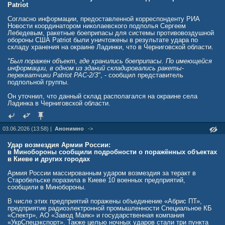
Patriot
Согласно информации, предоставленной корреспонденту РИА
Новости координатором николаевского подполья Сергеем
Лебедевым, ракетные боеприпасы для системы противовоздушной
обороны США Patriot были уничтожены в результате удара по
складу хранения на окраине Ладинки, что в Черниговской области.
"Был поражен объект, где хранились боеприпасы. По имеющейся
информации, в одном из зданий складировались ракеты-
перехватчики Patriot PAC-2/3"
, - сообщил представитель
подпольной группы.
Он уточнил, что данный склад располагался на окраине села
Ладинка в Черниговской области.
03.06.2026 (13:58) |
Анонимно
->
Удар возмездия Армии России:
в Минобороны сообщили подробности о поражённых объектах
в Киеве и других городах
Армия России массированным ударом возмездия за теракт в
Старобельске поразила в Киеве 10 военных предприятий,
сообщили в Минобороны.
В числе этих предприятий поражены объединение «Абрис ПТ»,
предприятие радиоэлектронной промышленности Специальное КБ
«Спектр», АО «Завод Маяк» и государственная компания
«УкрСпецэкспорт». Также целью ночных ударов стали три пункта