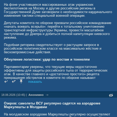
На фоне участившихся массированных атак украинских
беспилотников на Москву и другие российские регионы в
Государственной Думе заговорили о необходимости кардинального
изменения тактики специальной военной операции.
Депутаты комитета по обороне призвали российское командование
«начать воевать всерьёз»: перейти к тотальному уничтожению
транспортной инфраструктуры Украины, провести масштабное
наступление до Днепра и добиться полной капитуляции киевского
режима.
Подобная риторика свидетельствует о растущем запросе в
российском политическом классе на максимально жёсткие и
бескомпромиссные действия.
Обнуление логистики: удар по мостам и тоннелям
Парламентарии уверены, что текущие меры недостаточно
эффективны для защиты российского тыла от террористических
атак. В качестве главного и «достаточно простого» рецепта
прекращения обстрелов в комитете по обороне называют
«обнуление всей логистики».
показать
Под прицел российских Ракетных сил и дальней авиации, по
мнению депутатов, должны попасть критически важные объекты
18.06.2026 (10:45) |
Анонимно
->
транспортной сети: мосты, тоннели и железнодорожные станции.
Логика парламентариев предельно прагматична: лишив
Вооружённые силы Украины возможности маневра, подвоза
Озеров: самолеты ВСУ регулярно садятся на аэродроме
боеприпасов и ротации группировок, можно парализовать их
Маркулешты в Молдавии
способность организовывать запуски дронов по российским
городам.
На молдавском аэродроме Маркулешты регулярно осуществляют