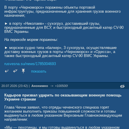
В порту «Черноморск» поражены объекты портовой
- Это удар по объектам, которые используются ВСУ для своих
инфраструктуры, предназначенные для хранения грузов военного
целей. Понятно, что Америке нужна эта шумиха: "Ударили по
назначения;
нашим объектам! Это удар по Америке!" Но если объект
используется для военных целей, то он становится целью в рамках
► в порту «Николаев» - сухогруз, доставивший грузы,
военного конфликта.
предназначенные для ВСУ, и быстроходный десантный катер CV-90
ВМС Украины.
- А вот дальше вопрос уже гораздо серьёзнее. Что будет, если
подобные объекты будут находиться за пределами Украины?
На переходе морем поражены:
- Настал тот момент, когда надо перейти все эти красные линии и
► морское судно типа «балкер», 3 сухогруза, осуществлявшие
начать работать за пределами самой Украины. По объектам на
доставку военных грузов в порты «Черноморск» и «Одесса», а
территории тех государств, которые уже открыто участвуют в
также быстроходный десантный катер CV-90 ВМС Украины.
конфликте, в том числе приграничных с Украиной. По объектам, на
территории которых находятся склады, логистические пункты. Это
rusvesna.su/news/1785004693
совершенно правильно. Такие цели являются законными. И,
наверное, когда-нибудь настанет тот час, когда мы начнём эти цели
показать
уничтожать.
- И последнее - о зиме. Сложной зиме, о которой сейчас так много
говорят. В Киеве сообщают, что провалили к ней подготовку.
20.07.2026 (23:42) |
Анонимно
->
+100500!
Поэтому им так нужно перемирие в небе, чтобы залатать всё.
Действительно ли Украине стоит опасаться зимы?
Кадыров призвал ударить по оказывающим военную помощь
Украине странам
- Пока Запад помогает Украине, у неё сложностей с зимой не будет.
Прошли уже три военные зимы, и все мы видим, что ничего не
Глава Чечни заявил, что отряды чеченского спецназа горят
происходит.
желанием выполнить приказы повышенной сложности и готовы
выдвинуться в любом указанном Верховным Главнокомандующим
dzen.ru/news/story/bbe40807-caa4-53a2-869b-162e4e48cf1a
направлении:
«Мы — пехотинцы, и мы готовы выдвинуться в любом указанном