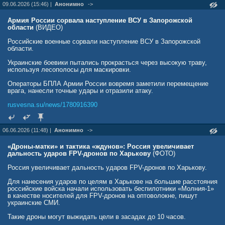
09.06.2026 (15:46) |
Анонимно
->
Армия России сорвала наступление ВСУ в Запорожской
области
(ВИДЕО)
Российские военные сорвали наступление ВСУ в Запорожской
области.
Украинские боевики пытались прокрасться через высокую траву,
используя лесополосы для маскировки.
Операторы БПЛА Армии России вовремя заметили перемещение
врага, нанесли точные удары и отразили атаку.
rusvesna.su/news/1780916390
06.06.2026 (11:48) |
Анонимно
->
«Дроны-матки» и тактика «ждунов»: Россия увеличивает
дальность ударов FPV-дронов по Харькову
(ФОТО)
Россия увеличивает дальность ударов FPV-дронов по Харькову.
Для нанесения ударов по целям в Харькове на большие расстояния
российские войска начали использовать беспилотники «Молния-1»
в качестве носителей для FPV-дронов на оптоволокне, пишут
украинские СМИ.
Такие дроны могут выжидать цели в засадах до 10 часов.