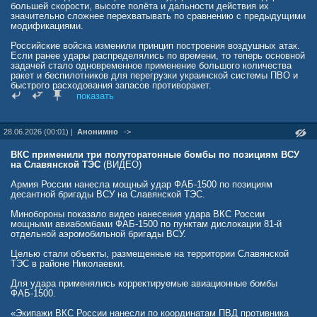
большей скорости, высоте полёта и дальности действия их
значительно сложнее перехватывать по сравнению с предыдущими
модификациями.
Российские войска изменили принцип построения воздушных атак.
Если ранее удары распределялись по времени, то теперь основной
задачей стало одновременное применение большого количества
ракет и беспилотников для перегрузки украинской системы ПВО и
быстрого расходования запасов противоракет.
показать
Из-за участившихся воздушных ударов жители Киева все чаще
проводят ночи в метро, подземных укрытиях, автомобилях и
подвальных помещениях, отслеживая сообщения о воздушной
28.06.2026 (00:01) |
Анонимно
->
тревоге и движении российских средств поражения.
rusvesna.su/news/1783783979
ВКС применили три полуторатонные бомбы по позициям ВСУ
на Славянской ТЭС
(ВИДЕО)
Армия России нанесла мощный удар ФАБ-1500 по позициям
десантной бригады ВСУ на Славянской ТЭС.
Минобороны показало видео нанесения удара ВКС России
мощными авиабомбами ФАБ-1500 по пунктам дислокации 81-й
отдельной аэромобильной бригады ВСУ.
Целью стали объекты, размещенные на территории Славянской
ТЭС в районе Николаевки.
Для удара применялись корректируемые авиационные бомбы
ФАБ-1500.
«Экипажи ВКС России нанесли по координатам ПВД противника