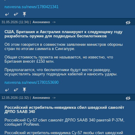
rusvesna.su/news/1780421341
31.05.2026 (11:34) |
Анонимно
->
США, Британия и Австралия планируют к следующему году
разработать оружие для подводных беспилотников
Об этом говорится в совместном заявлении министров обороны
стран по итогам саммита в Сингапуре.
Общая стоимость проекта не называется, но известно, что
Британия внесёт £150 млн.
Предполагается, что беспилотники будут вести разведку,
осуществлять защиту подводных кабелей и наносить удары.
rusvesna.su/news/1780153690
12.05.2026 (11:32) |
Анонимно
->
Российский истребитель-невидимка сбил шведский самолёт
ДРЛО SAAB 340
Российский Су-57 сбил самолёт ДРЛО SAAB 340 ракетой Р-37М,
сообщает ProNews.
Российский истребитель-невидимка Су-57 якобы сбил шведский