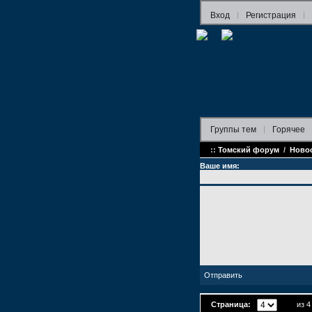
Вход
Регистрация
Группы
тем
Горячее
::
Томский форум
/
Ново
Ваше имя:
Страница:
из 4