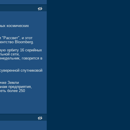
ных космических
"Рассвет", и этот
ентство Bloomberg.
ную орбиту 16 серийных
льной сети,
онедельник, говорится в
суверенной спутниковой
очке Земли
анам предприятия,
меть более 250