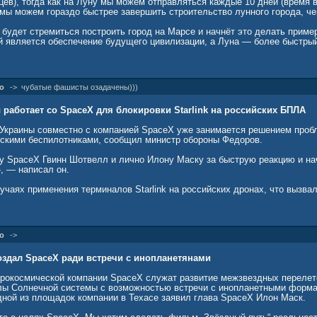
ев), тогда как на Луну мы можем отправляться каждые 10 дней (время в
о мы можем гораздо быстрее завершить строительство лунного города, ч
будет стремиться построить город на Марсе и начнёт это делать примерн
й является обеспечение будущего цивилизации, а Луна — более быстры
о
->
чубатые фашисты озадачены)))
аботает со SpaceX для блокировки Starlink на российских БПЛА
Украины совместно с компанией SpaceX уже занимается решением проб
ийскими беспилотниками, сообщил министр обороны Федоров.
у SpaceX Гвинн Шотвелл и лично Илону Маску за быструю реакцию и на
, — написал он.
чаях применения терминалов Starlink на российских дронах, что вызва
о
->
создал SpaceX ради встречи с инопланетянами
рокосмической компании SpaceX служат развитие межзвездных перелет
лы Солнечной системы с возможностью встречи с инопланетными форма
дной из площадок компании в Техасе заявил глава SpaceX Илон Маск.