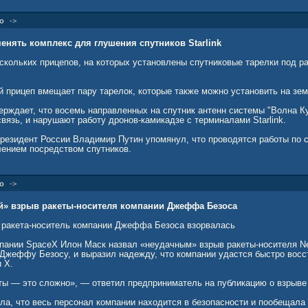
о
->
енять комплекс для глушения спутников Starlink
ескольких прицепов, на которых установлены спутниковые тарелки под 
й прицеп вмещает пару тарелок, которые также можно установить на зе
верждает, что восемь направленных на спутник антенн системы "Волна К
язь, и нарушают работу дронов-камикадзе с терминалами Starlink.
президент России Владимир Путин упомянул, что проводятся работы по
лением посредством спутников.
о
->
ей» взрыв ракеты-носителя компании Джеффа Безоса
о ракета-носитель компании Джеффа Безоса взорвалась
пании SpaceX Илон Маск назвал «неудачным» взрыв ракеты-носителя Ne
 Джеффу Безосу, и выразил надежду, что компании удастся быстро восс
 X.
ты — это сложно», — ответил предприниматель на публикацию о взрыве
ила, что весь персонал компании находится в безопасности и пообещала