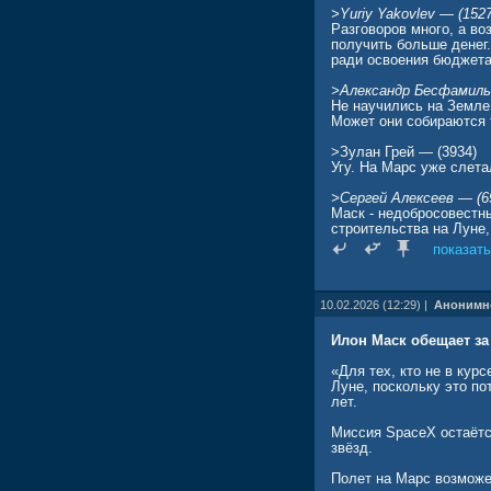
>Yuriy Yakovlev — (152
Разговоров много, а во
получить больше денег.
ради освоения бюджета
>Александр Бесфамиль
Не научились на Земле 
Может они собираются т
>Зулан Грей — (3934)
Угу. На Марс уже слета
>Сергей Алексеев — (6
Маск - недобросовестны
строительства на Луне,
показать
10.02.2026 (12:29) |
Анонимн
Илон Маск обещает за
«Для тех, кто не в ку
Луне, поскольку это по
лет.
Миссия SpaceX остаётся
звёзд.
Полет на Марс возможен