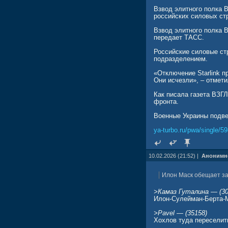
Взвод элитного полка В
российских силовых ст
Взвод элитного полка В
передает ТАСС.
Российские силовые ст
подразделением.
«Отключение Starlink п
Они исчезли», – отмети
Как писала газета ВЗГ
фронта.
Военные Украины подве
ya-turbo.ru/pwa/single/5
10.02.2026 (21:52) |
Анонимн
Илон Маск обещает за 
>Камaз Гутaлина — (30
Илон-Сулейман-Берта-
>Pavel — (35158)
Хохлов туда переселить