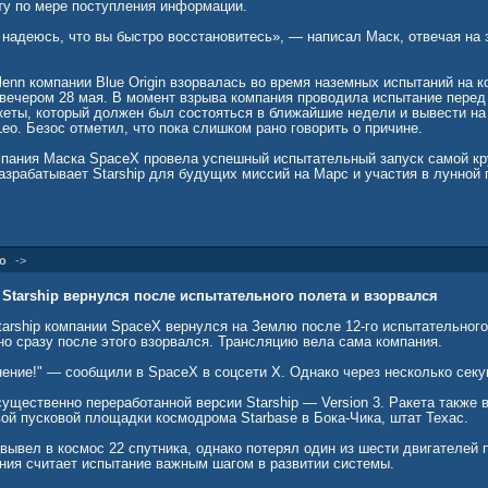
ту по мере поступления информации.
 надеюсь, что вы быстро восстановитесь», — написал Маск, отвечая на 
lenn компании Blue Origin взорвалась во время наземных испытаний на 
вечером 28 мая. В момент взрыва компания проводила испытание пере
кеты, который должен был состояться в ближайшие недели и вывести на
eo. Безос отметил, что пока слишком рано говорить о причине.
пания Маска SpaceX провела успешный испытательный запуск самой кр
разрабатывает Starship для будущих миссий на Марс и участия в лунно
ключило контракт с Blue Origin, которая займется доставкой грузов и те
о
->
/6a191fd19a7947f30779fe8e?
Starship вернулся после испытательного полета и взорвался
tarship компании SpaceX вернулся на Землю после 12-го испытательного
но сразу после этого взорвался. Трансляцию вела сама компания.
ение!" — сообщили в SpaceX в соцсети X. Однако через несколько секу
ущественно переработанной версии Starship — Version 3. Ракета также 
ой пусковой площадки космодрома Starbase в Бока-Чика, штат Техас.
 вывел в космос 22 спутника, однако потерял один из шести двигателей 
ания считает испытание важным шагом в развитии системы.