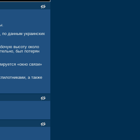
ы.
, по данным украинских
абочую высоту около
тельно, был потерян
ируется «окно связи»
спилотниками, а также