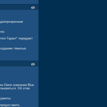
радиопрозрачным
млю.
упол Гарант" передают
 созданию тяжелых
w Glenn компании Blue
тановиться. Об этом
 ракеты.
 предоставить