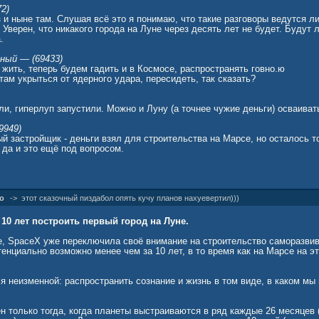
72)
з и ныне там. Слушая всё это я понимаю, что такие разговоры ведутся л
 Уверен, что никакого города на Луне через десять лет не будет. Будут
.
ный — (69433)
жить, теперь будем гадить и в Космосе, распространять говно.ю
ам укрыться от ядерного удара, пересидеть, так сказать?
ли, гиперлуп запустили. Можно и Луну (а точнее чужие деньги) осваивать
9949)
й застройщик - деньги взял для строительства на Марсе, но осталось т
 да и это ещё под вопросом.
о
->
этот сказочный пиздабол опять кучу планов нахуевертил)))
 10 лет построить первый город на Луне.
рсе, SpaceX уже переключила своё внимание на строительство саморазви
тенциально возможно менее чем за 10 лет, в то время как на Марсе на э
 неизменной: распространить сознание и жизнь в том виде, в каком мы
 только тогда, когда планеты выстраиваются в ряд каждые 26 месяцев 