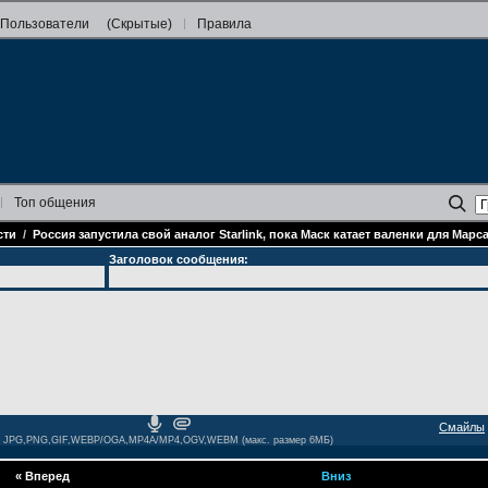
Пользователи
(Скрытые)
Правила
Топ
общения
сти
/
Россия запустила свой аналог Starlink, пока Маск катает валенки для Марс
Заголовок сообщения:
Смайлы
JPG,PNG,GIF,WEBP/OGA,MP4A/MP4,OGV,WEBM (макс. размер 6МБ)
«
Вперед
Вниз