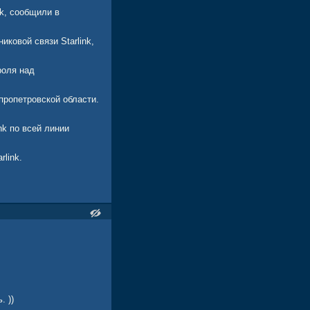
nk, сообщили в
ковой связи Starlink,
роля над
пропетровской области.
k по всей линии
link.
. ))