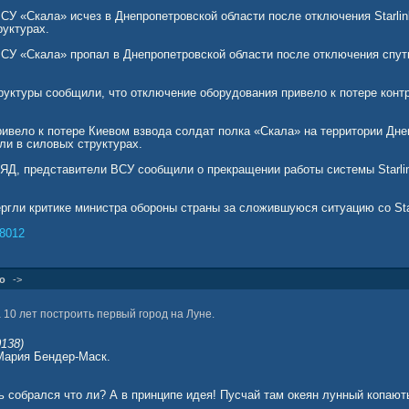
СУ «Скала» исчез в Днепропетровской области после отключения Starli
руктурах.
СУ «Скала» пропал в Днепропетровской области после отключения спутни
руктуры сообщили, что отключение оборудования привело к потере конт
ривело к потере Киевом взвода солдат полка «Скала» на территории Дне
ли в силовых структурах.
ЛЯД, представители ВСУ сообщили о прекращении работы системы Starlin
ргли критике министра обороны страны за сложившуюся ситуацию со Star
98012
о
->
10 лет построить первый город на Луне.
138)
Мария Бендер-Маск.
 собрался что ли? А в принципе идея! Пусчай там океян лунный копають