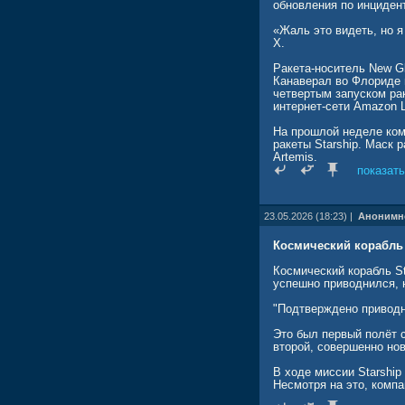
обновления по инциден
«Жаль это видеть, но я
X.
Ракета-носитель New G
Канаверал во Флориде 
четвертым запуском ра
интернет-сети Amazon L
На прошлой неделе ком
ракеты Starship. Маск 
Artemis.
показать
До этого NASA также за
Луны.
23.05.2026 (18:23) |
Анонимн
www.rbc.ru/rbcfreenews
Космический корабль 
Космический корабль S
успешно приводнился, 
"Подтверждено приводн
Это был первый полёт с
второй, совершенно нов
В ходе миссии Starship
Несмотря на это, комп