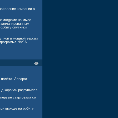
заявление компании в
космодроме на мысе
д запланированным
 орбиту спутники
упной и мощной версии
й программе NASA
хники на поверхность
 полёта. Аппарат
нд корабль разрушился.
впервые стартовала со
при выходе на орбиту.