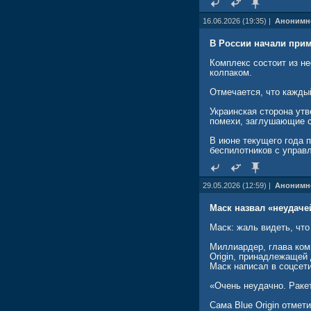
16.06.2026 (19:35) |
Анонимн
В России начали прим
Комплекс состоит из н
колпаком.
Отмечается, что кажды
Украинская сторона ут
помехи, заглушающие св
В июне текущего года 
беспилотников с управ
29.05.2026 (12:59) |
Анонимн
Маск назвал «неудач
Маск: жаль видеть, чт
Миллиардер, глава ком
Origin, принадлежащей
Маск написал в соцсети
«Очень неудачно. Раке
Сама Blue Origin отмет