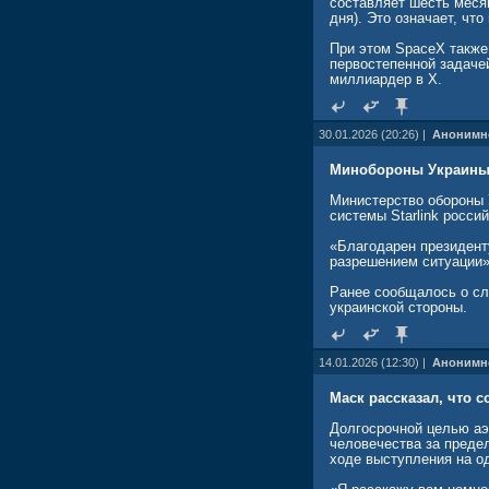
составляет шесть месяц
дня). Это означает, чт
При этом SpaceX также 
первостепенной задаче
миллиардер в Х.
30.01.2026 (20:26) |
Анонимн
Минобороны Украины р
Министерство обороны 
системы Starlink росс
«Благодарен президент
разрешением ситуации»
Ранее сообщалось о слу
украинской стороны.
14.01.2026 (12:30) |
Анонимн
Маск рассказал, что 
Долгосрочной целью аэ
человечества за преде
ходе выступления на о