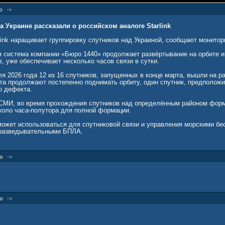
о
->
 Украине рассказали о российском аналоге Starlink
link наращивает группировку спутников над Украиной, сообщают монитор
я система компании «Бюро 1440» продолжает развёртывание на орбите и
, уже обеспечивает несколько часов связи в сутки.
я 2026 года 12 из 16 спутников, запущенных в конце марта, вышли на р
ата продолжают постепенно поднимать орбиту, один спутник, предположи
о дефекта.
СМИ, во время прохождения спутников над определённым районом форм
оло часа-полутора для полной формации.
может использоваться для спутниковой связи и управления морскими бе
разведывательными БПЛА.
о
->
о
->