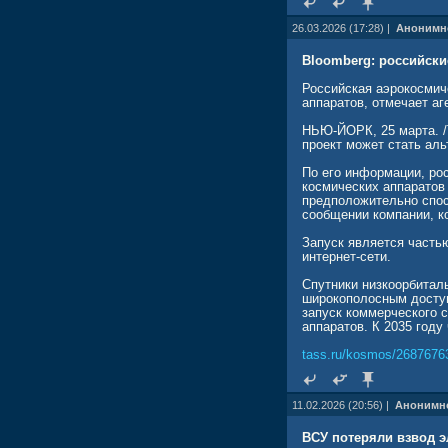
26.03.2026 (17:28) |
Анонимн
Bloomberg: российские
Российская аэрокосмич
аппаратов, отмечает аг
НЬЮ-ЙОРК, 25 марта. /Т
проект может стать аль
По его информации, ро
космических аппаратов 
предположительно спосо
сообщении компании, к
Запуск является часть
интернет-сети.
Спутники низкоорбитал
широкополосным доступ
запуск коммерческого с
аппаратов. К 2035 году
tass.ru/kosmos/2687676
11.02.2026 (20:56) |
Анонимн
ВСУ потеряли взвод э