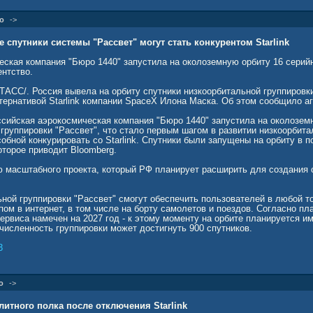
о
->
 спутники системы "Рассвет" могут стать конкурентом Starlink
еская компания "Бюро 1440" запустила на околоземную орбиту 16 серий
ентство.
АСС/. Россия вывела на орбиту спутники низкоорбитальной группировки 
тернативой Starlink компании SpaceX Илона Маска. Об этом сообщило аг
ссийская аэрокосмическая компания "Бюро 1440" запустила на околозем
группировки "Рассвет", что стало первым шагом в развитии низкоорбита
бной конкурировать со Starlink. Спутники были запущены на орбиту в п
оторое приводит Bloomberg.
ю масштабного проекта, который РФ планирует расширить для создания 
ьной группировки "Рассвет" смогут обеспечить пользователей в любой т
ом в интернет, в том числе на борту самолетов и поездов. Согласно пл
ервиса намечен на 2027 год - к этому моменту на орбите планируется и
 численность группировки может достигнуть 900 спутников.
3
о
->
литного полка после отключения Starlink