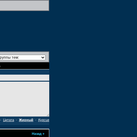
а
-
Цитата
-
Жирный
-
Курсив
Назад
»