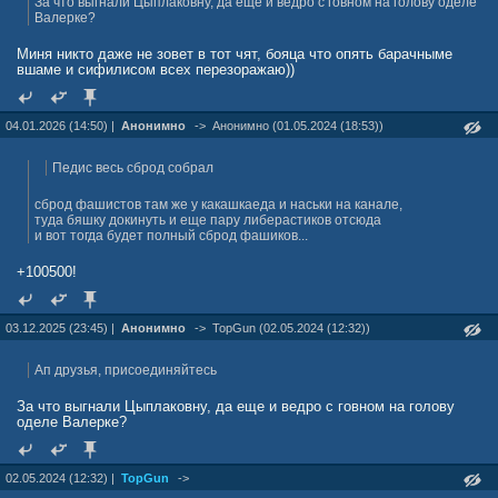
За что выгнали Цыплаковну, да еще и ведро с говном на голову оделе
Валерке?
Миня никто даже не зовет в тот чят, бояца что опять барачныме
вшаме и сифилисом всех перезоражаю))
04.01.2026 (14:50) |
Анонимно
->
Анонимно (01.05.2024 (18:53))
Педис весь сброд собрал
сброд фашистов там же у какашкаеда и наськи на канале,
туда бяшку докинуть и еще пару либерастиков отсюда
и вот тогда будет полный сброд фашиков...
+100500!
03.12.2025 (23:45) |
Анонимно
->
TopGun (02.05.2024 (12:32))
Ап друзья, присоединяйтесь
За что выгнали Цыплаковну, да еще и ведро с говном на голову
оделе Валерке?
02.05.2024 (12:32) |
TopGun
->