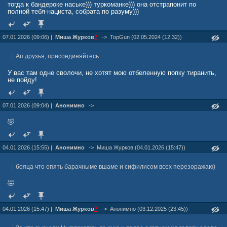
тогда к бандероке наське))) туркоманке))) она отстрапонит по
полной тебя-нациста, собрата по разуму)))
07.01.2026 (09:06) |
Миша Журкoв
?
->
TopGun (02.05.2024 (12:32))
Ап друзья, присоединяйтесь
У вас там одне сволочи, не хотят мою отбеленную попку тиранить,
не пойду!
07.01.2026 (09:04) |
Анонимно
->
🤣
04.01.2026 (15:55) |
Анонимно
->
Миша Журкoв (04.01.2026 (15:47))
бояца что опять барачныме вшаме и сифилисом всех перезоражаю)
🤣
04.01.2026 (15:47) |
Миша Журкoв
?
->
Анонимно (03.12.2025 (23:45))