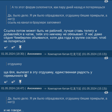
А то этот форум схлопнется, как пару дней назад и потеряешься
Да, было дело. Я уж было обрадовался, отдушину бяшке прикрыли, а
нет))
ссыль на канал в браузере запомнил
Ссылка потом может быть не рабочей, лучше ставь телегу и
добавляйся в чатик, тебя это никчему не обязывает. У нас даже
сёдня Чемберлен объявился, хотя два года в группе состоит, чтоб
не потеряться
01.05.2024 (18:30) |
Анонимно
->
Компартия Китая 红龙习近 (01.05.2024 (15:13))
отдушину
ща бля, вылезет в эту отдушину, единственная радость у
горемычного 😁
01.05.2024 (16:47) |
Анонимно
->
Компартия Китая 红龙习近 (01.05.2024 (15:13))
Да, было дело. Я уж было обрадовался, отдушину бяшке прикрыли, а
нет))
и не говори...