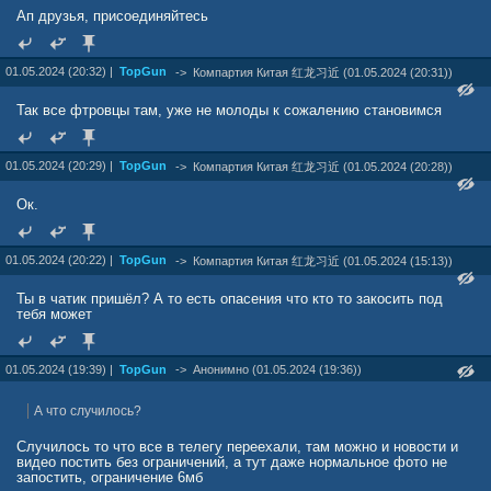
Ап друзья, присоединяйтесь
01.05.2024 (20:32) |
TopGun
->
Компартия Китая 红龙习近 (01.05.2024 (20:31))
Так все фтровцы там, уже не молоды к сожалению становимся
01.05.2024 (20:29) |
TopGun
->
Компартия Китая 红龙习近 (01.05.2024 (20:28))
Ок.
01.05.2024 (20:22) |
TopGun
->
Компартия Китая 红龙习近 (01.05.2024 (15:13))
Ты в чатик пришёл? А то есть опасения что кто то закосить под
тебя может
01.05.2024 (19:39) |
TopGun
->
Анонимно (01.05.2024 (19:36))
А что случилось?
Случилось то что все в телегу переехали, там можно и новости и
видео постить без ограничений, а тут даже нормальное фото не
запостить, ограничение 6мб