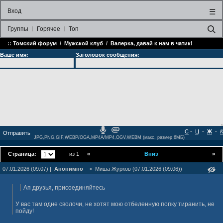
Вход
☰
Группы
Горячее
Топ
::
Томский форум
/
Мужской клуб
/
Валерка, давай к нам в чатик!
Ваше имя:
Заголовок сообщения:
С
-
Ц
-
Ж
-
К
JPG,PNG,GIF,WEBP/OGA,MP4A/MP4,OGV,WEBM (макс. размер 6МБ)
Страница:
из 1
«
Вниз
»
07.01.2026 (09:07) |
Анонимно
->
Миша Журкoв (07.01.2026 (09:06))
Ап друзья, присоединяйтесь
У вас там одне сволочи, не хотят мою отбеленную попку тиранить, не
пойду!