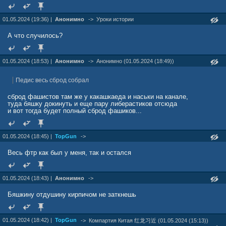
01.05.2024 (19:36) |
Анонимно
->
Уроки истории
А что случилось?
01.05.2024 (18:53) |
Анонимно
->
Анонимно (01.05.2024 (18:49))
Педис весь сброд собрал
сброд фашистов там же у какашкаеда и наськи на канале,
туда бяшку докинуть и еще пару либерастиков отсюда
и вот тогда будет полный сброд фашиков...
01.05.2024 (18:45) |
TopGun
->
Весь фтр как был у меня, так и остался
01.05.2024 (18:43) |
Анонимно
->
Бяшкину отдушину кирпичом не заткнешь
01.05.2024 (18:42) |
TopGun
->
Компартия Китая 红龙习近 (01.05.2024 (15:13))