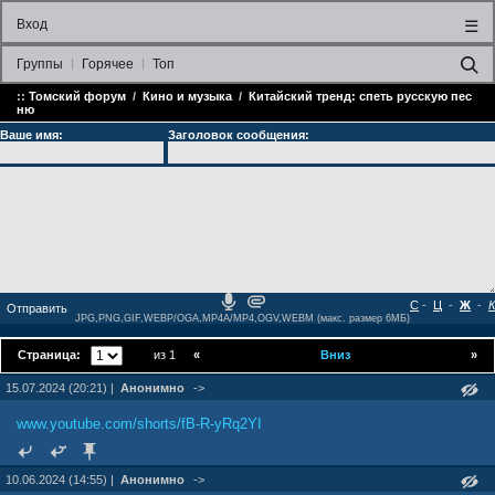
Вход
☰
Группы
Горячее
Топ
::
Томский форум
/
Кино и музыка
/
Китайский тренд: спеть русскую пес
ню
Ваше имя:
Заголовок сообщения:
С
-
Ц
-
Ж
-
К
JPG,PNG,GIF,WEBP/OGA,MP4A/MP4,OGV,WEBM (макс. размер 6МБ)
Страница:
из 1
«
Вниз
»
15.07.2024 (20:21) |
Анонимно
->
www.youtube.com/shorts/fB-R-yRq2YI
10.06.2024 (14:55) |
Анонимно
->