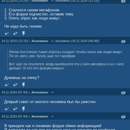
19.11.2024 (13:24) |
Анонимно
->
Анонимно (19.11.2024 (12:15))
1. Спалился своим мегафоном.
2. Его форум подчистил, оставив тему.
3. Опять опрос как люди живут.
Не надо быть гением.
19.11.2024 (12:15) |
Анонимно
->
Анонимно (19.11.2024 (06:08))
Ляпка постоянно такие опросы создает чтобы знать как люди живут.
По зп, авто, жкх, бухлу, щас по тарифам.
Вот щас он спалился, когда выебнулся что у него мегафон и он с него
дрищет. И хоп его форум накрыл.
Думаешь на ляпку?
19.11.2024 (07:44) |
Анонимно
->
Добрый совет от незлого человека был бы уместен
19.11.2024 (07:44) |
Анонимно
->
В принципе как я понимаю форум обмен информацией
Я допустим до сих пор до хрена чего не догоняю по кешбэкам