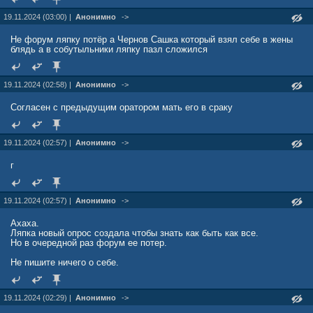
19.11.2024 (03:00) |
Анонимно
->
Не форум ляпку потёр а Чернов Сашка который взял себе в жены
блядь а в собутыльники ляпку пазл сложился
19.11.2024 (02:58) |
Анонимно
->
Согласен с предыдущим оратором мать его в сраку
19.11.2024 (02:57) |
Анонимно
->
г
19.11.2024 (02:57) |
Анонимно
->
Ахаха.
Ляпка новый опрос создала чтобы знать как быть как все.
Но в очередной раз форум ее потер.
Не пишите ничего о себе.
19.11.2024 (02:29) |
Анонимно
->