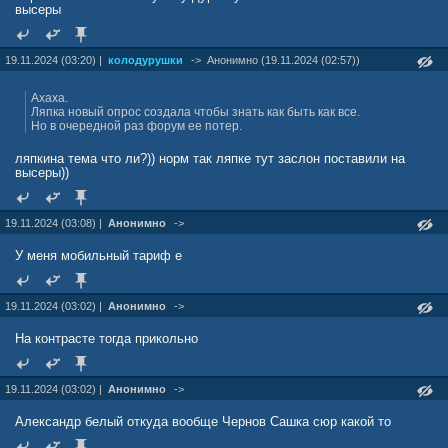
высеры
19.11.2024 (03:20) |
колодурушки
->
Анонимно (19.11.2024 (02:57))
Ахаха.
Ляпка новый опрос создала чтобы знать как быть как все.
Но в очередной раз форум ее потер.
ляпкина тема что ли?)) норм так ляпке тут заслон поставили на
высеры))
19.11.2024 (03:08) |
Анонимно
->
У меня мобильный тариф е
19.11.2024 (03:02) |
Анонимно
->
На контрасте тогда прикольно
19.11.2024 (03:02) |
Анонимно
->
Александр белый откуда вообще Чернов Сашка сюр какой то