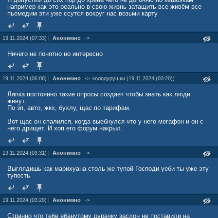
например как это реально в свою жизнь затащить все живём все
пьемедим эти уже ссутся вокруг нас возьми карту
19.11.2024 (07:33) |
Анонимно
->
Ничего не понятно но интересно
19.11.2024 (06:08) |
Анонимно
->
колодурушки (19.11.2024 (03:20))
Ляпка постоянно такие опросы создает чтобы знать как люди
живут.
По зп, авто, жкх, бухлу, щас по тарифам.
Вот щас он спалился, когда выебнулся что у него мегафон и он с
него дрищет. И хоп его форум накрыл.
19.11.2024 (03:31) |
Анонимно
->
Выглядишь как марихуана столь же тупой Господи уеби ты уже эту
тупость
19.11.2024 (03:29) |
Анонимно
->
Странно что тебе ебанутому дурачку заслон не поставили на