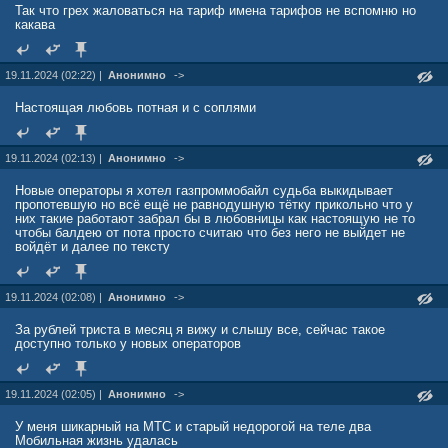
Так что грех жаловаться на тариф имена тарифов не вспомню но
какава
19.11.2024 (02:22) |
Анонимно
->
Настоящая любовь потная и с соплями
19.11.2024 (02:13) |
Анонимно
->
Новые операторы я хотел газпроммобайл судьба выкидывает
пропотевшую но всё ещё не равнодушную тётку прикольно что у
них такие работают забрал бы в любовницы как настоящую не то
чтобы балдею от пота просто считаю что без него не выйдет не
войдёт и далее по тексту
19.11.2024 (02:08) |
Анонимно
->
За рублей триста в месяц я вижу и слышу все, сейчас такое
доступно только у новых операторов
19.11.2024 (02:05) |
Анонимно
->
У меня шикарный на МТС и старый недорогой на теле два
Мобильная жизнь удалась