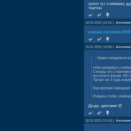
хуясе тут слабовику ду
тщетны
18.01.2025 (16:41) |
Анонимн
youtube.com/shorts/R
16.01.2025 (18:50) |
Анонимн
Каких сепаров не ос
тебе разжевать слабо
Сепары это 2 какловс
пустили в грузию. Ей 
Так вот их 3 года осв
Кнр-курская народная
И каша у тебя, слабоу
Да-да, ципсовик 🤣
16.01.2025 (13:43) |
Анонимн