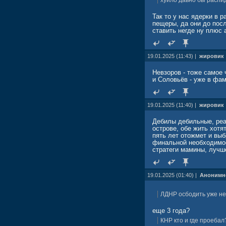
хуйло давно бы распид
Так то у нас ядерки в 
пещеры, да они до посл
ставить негде ну плюс 
19.01.2025 (11:43) |
жировик
Невзоров - тоже самое 
и Соловьёв - уже в фа
19.01.2025 (11:40) |
жировик
Дебилы дебильные, реал
острове, обе жить хотя
пять лет отожмет и выб
финальной необходимос
стратеги мамины, лучш
19.01.2025 (01:40) |
Анонимн
ЛДНР осбодить уже не 
еще 3 года?
КНР кто и где проебал