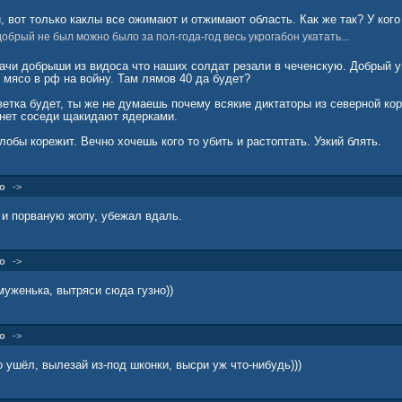
 вот только каклы все ожимают и отжимают область. Как же так? У кого 
добрый не был можно было за пол-года-год весь укрогабон укатать...
хачи добрыши из видоса что наших солдат резали в чеченскую. Добрый у
 мясо в рф на войну. Там лямов 40 да будет?
тветка будет, ты же не думаешь почему всякие диктаторы из северной кор
чнет соседи щакидают ядерками.
лобы корежит. Вечно хочешь кого то убить и растоптать. Узкий блять.
о
->
 и порваную жопу, убежал вдаль.
о
->
муженька, вытряси сюда гузно))
о
->
о ушёл, вылезай из-под шконки, высри уж что-нибудь)))