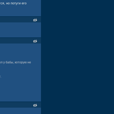
ся, но потуги его
л у бабы, которую не
.