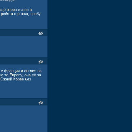
 последует
ещё вчера жизни в
 ребята с рынка, пробу
-е франция и англия на
ю то Европу, она её за
о Южной Корее без