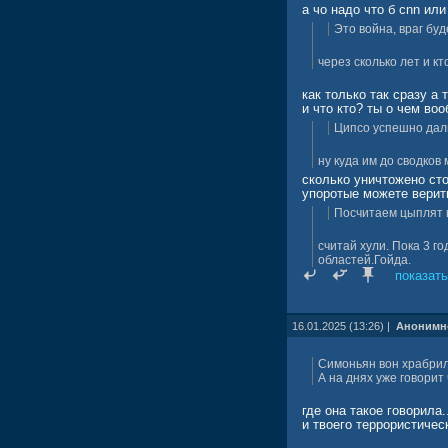
а чо надо что б cnn ил
Это война, враг буд
через сколько лет и кт
как только так сразу а
и что кто? ты о чем во
Ципсо успешно даль
ну куда им до сводков
сколько уничтожено сто
упоротые можете верить
Посчитаем цыплят 
считай хули. Пока 3 г
областей.Гойда.
показать
ЛДНР осбодить уже не т
каждый день выкашивают
первый же месяц остави
16.01.2025 (13:26) |
Анонимн
верхушку...так бы и де
потом пехотой пошли б
Симоньян вон храбрила
А на днях уже говорит
где она такое говорила
и твоего террористичес