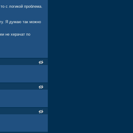
то с логикой проблема.
гу. Я думаю так можно
еи не херачат по