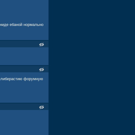
 гниде ебаной нормально
сю либерастию форумную