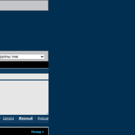
-
Цитата
-
Жирный
-
Курсив
Назад
»