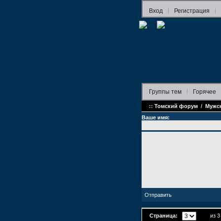
Вход
Регистрация
Группы
тем
Горячее
::
Томский форум
/
Мужс
Ваше имя:
Страница:
из 3