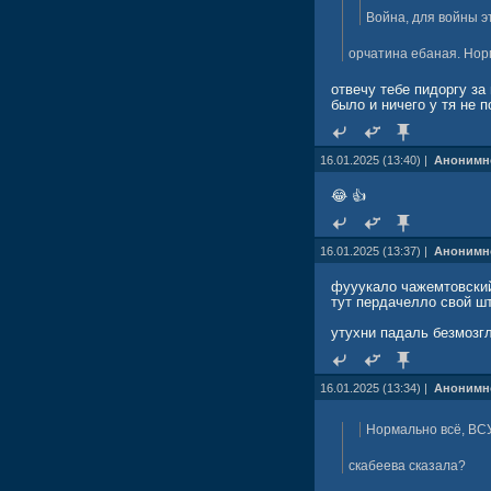
Война, для войны эт
орчатина ебаная. Нор
отвечу тебе пидоргу за
было и ничего у тя не 
16.01.2025 (13:40) |
Анонимн
😂 👍
16.01.2025 (13:37) |
Анонимн
фууукало чажемтовский
тут пердачелло свой ш
утухни падаль безмозг
16.01.2025 (13:34) |
Анонимн
Нормально всё, ВС
скабеева сказала?