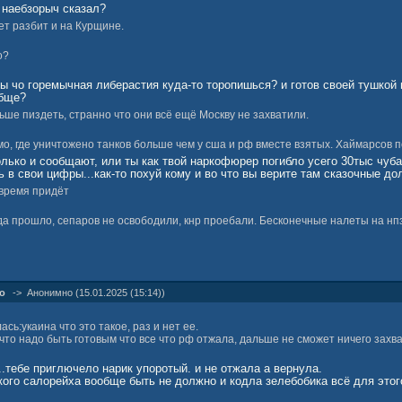
и наебзорыч сказал?
ет разбит и на Курщине.
о?
 ты чо горемычная либерастия куда-то торопишься? и готов своей тушкой
обще?
ше пиздеть, странно что они всё ещё Москву не захватили.
 мо, где уничтожено танков больше чем у сша и рф вместе взятых. Хаймарсов 
лько и сообщают, или ты как твой наркофюрер погибло усего 30тыс чуб
 в свои цифры...как-то похуй кому и во что вы верите там сказочные до
время придёт
ода прошло, сепаров не освободили, кнр проебали. Бесконечные налеты на нп
ак много осталось так что не бзди, КНР кто и где проебал? Там твоих ч
...И если б Путин такой добрый не был можно было за пол-года-год весь
ть без света всю эту недострану и без ТВ-вышек и прочего, и ликвидир
о
->
Анонимно (15.01.2025 (15:14))
лали твои обожаемые пендосы или еще покруче, отмобили бы в первый ме
ы добивать выживших...устроил бы тебя такой вариант чубатый либераст
сь:укаина что это такое, раз и нет ее.
 что надо быть готовым что все что рф отжала, дальше не сможет ничего захва
...тебе приглючело нарик упоротый. и не отжала а вернула.
кого салорейха вообще быть не должно и кодла зелебобика всё для этог