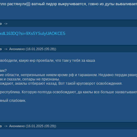
пло растянули))) ватный пидор выкручивается, говно из дупы вываливает
о
->
NFxdL163DQ?si=9Xs5YSuIyUAOKCE5
о
->
Анонимно (16.01.2025 (05:28))
вободили, какую кнр проебали, что там у тебя за каша
вик?
кие области, непризныные никем кроме рф и тараканом. Недавно пердак рвану
так и сказали, сепары не признаны.
обождают, акаклы отбирают назад. Вот такой круговорот освобождения.
 республика. Которую полгода освобождают, да каклы все больше захватывают
мный слабовик.
о
->
Анонимно (16.01.2025 (05:29))