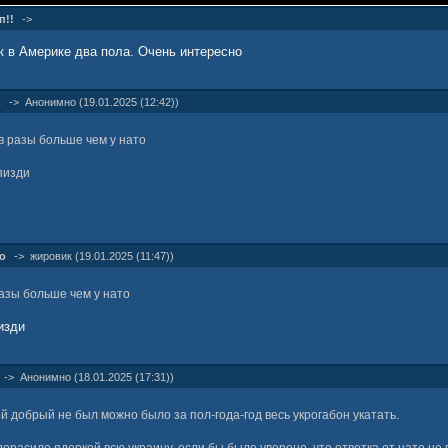
п!!
->
ак в Америке два пола. Очень интересно
к
->
Анонимно (19.01.2025 (12:42))
 в разы больше чем у нато
пизди
о
->
жировик (19.01.2025 (11:47))
разы больше чем у нато
изди
->
Анонимно (18.01.2025 (17:31))
ой добрый не был можно было за пол-года-год весь укрогабон укатать.