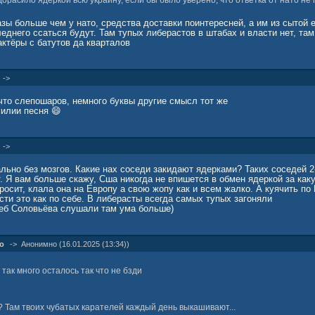
орасило ядеркой всю украину, если бы было уверено, что ответка от нато не
разы больше чем у нато, средства доставки поинтересней, а им из сытой 
еднего ссаться будут. Там тупых либерастов в штабах и власти нет, там
актёры с батутов да кварталов
->
что слепошаров, немного буквы другие смысл тот же
милии песня 😄
->
ьно без мозгов. Какие нах соседи закидают ядерками? Таких соседей 2
т. Я вам больше скажу, Сша никогда не впишется в обмен ядеркой за каку
росит, клала она на Европу а свою жопу как и всем жалко. А куячить п
ти это как по себе. В либерасты всегда самых тупых загоняли
еб Соловьёва слушали там ума больше)
о
->
Анонимно (16.01.2025 (13:34))
так много осталось так что не бзди
? Там твоих чубатых карателей каждый день выкашивают...