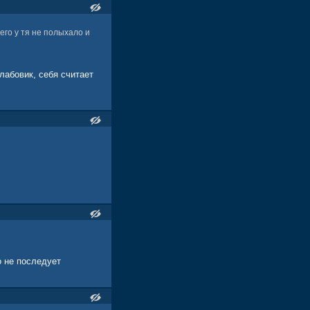
его у тя не полыхало и
лабовик, себя считает
о не последует