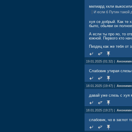
милиард хкли выкосили,
И если б Путин такой 
хуя се добрый. Как те 
было, обьяви он полное
А если ты про яо, то о
южной. Первого кто на
Пиздец как же тебя от з
19.01.2025 (01:32) |
Анонимн
Слабовик утирая слезы
18.01.2025 (19:47) |
Анонимн
давай уже слезь с хуя 
18.01.2025 (19:27) |
Анонимн
слабовик, чо в заглот т