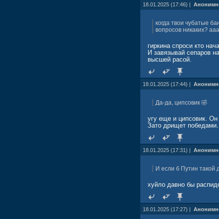
18.01.2025 (17:46) |
Анонимн
когда твои чубатые ба
вопросов никаких? аа
гиркина спроси кто нач
И завязывай сепаров н
высшей расой.
18.01.2025 (17:44) |
Анонимн
Да-да, ципсовик 🤣
угу еще и ципсовик. Он
Зато дрищет победами.
18.01.2025 (17:31) |
Анонимн
И если б Путин такой 
хуйло давно бы распидо
18.01.2025 (17:27) |
Анонимн