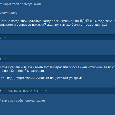
о норм, твоя роль тут какая
м ему падле.
 него, а когда твои чубатые бандерлоги хуярили по ЛДНР с 14 года тебе
полыхало и вопросов никаких? аааа ну там же были унтерменши, да?
о
->
о
->
 хряк уебанский, ты что-ль тут либерастия обоссанная истеришь за в
топанный рвёшь? мвахахаха
лая...пздц будет твоим чубатым нацистским упырям!
о
->
Анонимно (15.01.2025 (16:19))
У там сама себя перемалывает