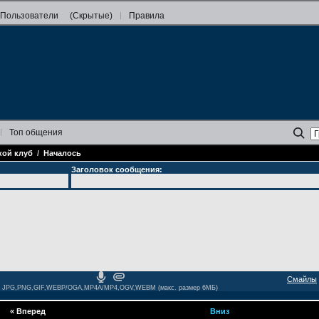
Пользователи
(Скрытые)
Правила
Топ
общения
кой клуб
/
Началось
Заголовок сообщения:
Смайлы
JPG,PNG,GIF,WEBP/OGA,MP4A/MP4,OGV,WEBM (макс. размер 6МБ)
«
Вперед
Вниз