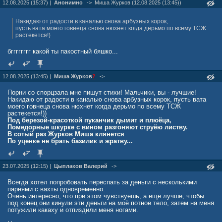
12.08.2025 (15:37) |
Анонимно
->
Миша Жуpков (12.08.2025 (13:45))
Накидаю от радости в каналью снова арбузных корок,
пусть вата моего говнеца снова нюхнет когда дерьмо по всему ТСЖ
растекется!)
бгггггггг какой ты пакостный бяшко...
12.08.2025 (13:45) |
Миша Жуpков
?
->
Порни со спорцзала мне пишут стихи! Мальчики, вы - лучшие!
Накидаю от радости в каналью снова арбузных корок, пусть вата
моего говнеца снова нюхнет когда дерьмо по всему ТСЖ
растекется!))
Под березой-красоткой пуканчик дымит и плюёца,
Помедорные шкурке с вином разгоняют струёю листву.
В сотый раз Журков Миша клянется
По уценке не брать базилик и жратву...
23.07.2025 (12:15) |
Цыплаков Валерий
->
Всегда хотел попробовать переспать за деньги c несколькими
парнями с вахты одновременно.
Очень интересно, что при этом чувствуешь, а еще лучше, чтобы
под конец они кинули эти деньги на моё потное тело, затем на меня
потужили какаху и отпиздили меня ногами.