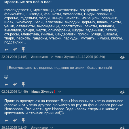
мразотные это всё о вас:
гомопидерасты, мужеложцы, скотоложцы, опущенные пидоры,
фейкомёты, шизоиды, фашисты, хохлоботы, гниды, опарыши,
отребье, пудельки, холуи, шныри, нечесть, имбецилы, опарыши,
шлак, биомусор, бесы, власовцы, выродки, дерьмо, шваль, скоты,
уёбки, сатанисты, вырожденцы, проститутки, глисты, вонючки,
выблядки, упыри, черти, олигофрены, шкуры, гадёныши, петухи,
отбросы, блевотина, гнильё, бандерлоги, помои, бляди, шакалы,
твари, перхоть, гандоны, утырки, паскуды, мутанты, чмыри, клопы,
подстилки...
22.01.2026 (11:05) |
Анонимно
->
Миша Журкoв (21.12.2025 (02:24))
Впопушыванеть с порняме под вено по акции - божественна!))
🤣
02.01.2026 (14:49) |
Миша Журкoв
?
->
Приятно проснуться на кровате Веры Ивановны от члена любимого
фпопке и от члена другого любимого во рту на фоне нового ролика
Невзорова. Это и есть дух Нового Года - запах спермы и каках с
кряхтением и стонами прнишек!)))
29.12.2025 (11:49) |
Анонимно
->