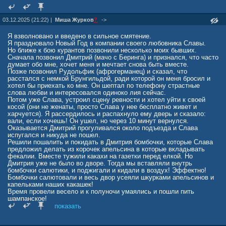
03.12.2025 (21:22) |
Миша Журкoв
?
->
Я взволновано и введено в сильное смятение.
Я праздновало Новый Год в компании своего любовника Славы.
Но ближе к бою курантов позвонили несколько моих бывших.
Сначала позвонил Дмитрий (мачо с Беринга) и признался, что часто
думает обо мне, хочет меня и мечтает снова быть вместе.
Позже позвонил Рудольфик (афрогерманец) и сказал, что
расстался с немкой Брунгильдой, ради которой он меня бросил и
хотел бы приехать ко мне. Он шептал по телефону страстные
слова любви и интересовался одиноко лия сейчас.
Потом уже Слава, устроил сцену ревности и хотел уйти к своей
косой (они не женаты, просто Слава у нее бесплатно живет и
харчуется). Я рассердилось и распахнуло ему дверь и сказало:
вали, если хочешь! Он ушел, но через 10 минут вернулся.
Оказывается Дмитрий прогуливался около подъезда и Слава
испугался и никуда не пошел.
Решили пошалить и покидать в Дмитрия бомбочки, которые Слава
предложил делать из корочек апельсина в которые вкладывать
фекалии. Вместе тужили какахи на газетки перед елкой. Но
Дмитрия уже не было во дворе. Тогда мы вставляли внутрь
бомбочки салютики, и поджигали и кидали в воздух! Эффектно!
Бомбочки салютовали и весь двор усеяли шкурками апельсинов и
капельками наших какашек!
Время провели весело и к полуночи умаялись и пошли пить
шампанское!
показать
А вы как встретили Новый Год?