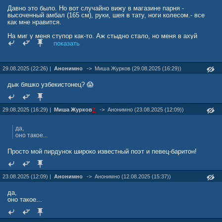
Давно это было. Но вот случайно вижу в магазине парня -
высоченный амбал (165 см), руки, шея в тату, ноги колесом.- все
как мне нравится.
На миг у меня ступор как-то. Аж стыдно стало, но меня в ахуй
бросило на мгновение.
показать
Очухалось, пошло дальше по своим делам. Не купив, чего хотело -
вина по акции в Ленте
29.08.2025 (22:26) |
Анонимно
->
Mиша Журков (29.08.2025 (16:29))
дык бяшко узбекистонец? 😱
29.08.2025 (16:29) |
Mиша Журков
?
->
Анонимно (23.08.2025 (12:09))
да,
оно такое...
Просто мой пирдунок широко известный поэт и певец-баритон!
23.08.2025 (12:09) |
Анонимно
->
Анонимно (12.08.2025 (15:37))
да,
оно такое...