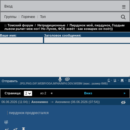
Вход
☰
Группы
Горячее
Топ
::
Томский форум
/
Нетрадиционные
/
Пирдунок мой, пирдунок, Гордым
львом рычит меж ног! Но Лунев, ФСБ зовёт - как комарик он поёт))
Ваше имя:
Заголовок сообщения:
С
-
Ц
-
Ж
-
К
JPG,PNG,GIF,WEBP/OGA,MP4A/MP4,OGV,WEBM (макс. размер 6МБ)
Страница:
из 2
«
Вниз
»
06.06.2026 (11:04) |
Анонимно
->
Анонимно (06.06.2026 (07:54))
пирдунок продрестался
🤣