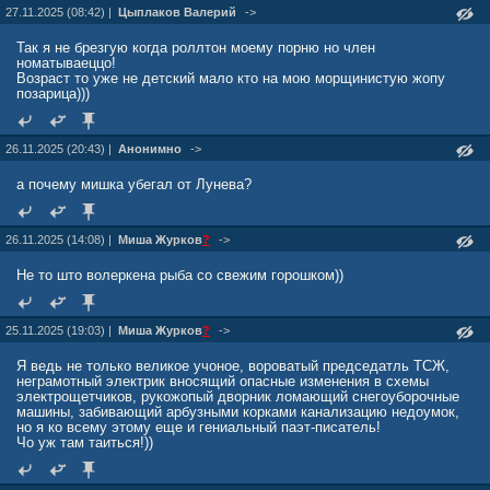
27.11.2025 (08:42) |
Цыплаков Валерий
->
Так я не брезгую когда роллтон моему порню но член
номатываеццо!
Возраст то уже не детский мало кто на мою морщинистую жопу
позарица)))
26.11.2025 (20:43) |
Анонимно
->
а почему мишка убегал от Лунева?
26.11.2025 (14:08) |
Миша Журкoв
?
->
Не то што волеркена рыба со свежим горошком))
25.11.2025 (19:03) |
Миша Журкoв
?
->
Я ведь не только великое учоное, вороватый председатль ТСЖ,
неграмотный электрик вносящий опасные изменения в схемы
электрощетчиков, рукожопый дворник ломающий снегоуборочные
машины, забивающий арбузными корками канализацию недоумок,
но я ко всему этому еще и гениальный паэт-писатель!
Чо уж там таиться!))