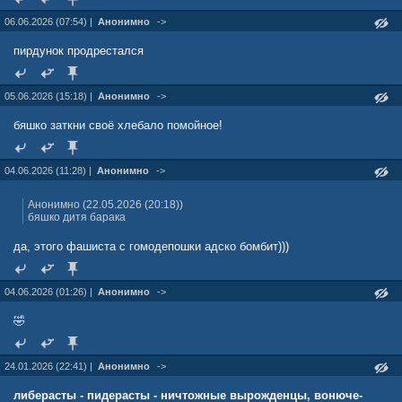
06.06.2026 (07:54) |
Анонимно
->
пирдунок продрестался
05.06.2026 (15:18) |
Анонимно
->
бяшко заткни своё хлебало помойное!
04.06.2026 (11:28) |
Анонимно
->
Анонимно (22.05.2026 (20:18))
бяшко дитя барака
да, этого фашиста с гомодепошки адско бомбит)))
04.06.2026 (01:26) |
Анонимно
->
🤣
24.01.2026 (22:41) |
Анонимно
->
либерасты - пидерасты - ничтожные вырожденцы, вонюче-