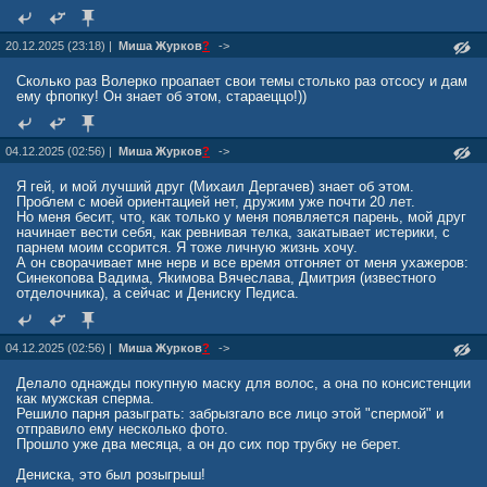
20.12.2025 (23:18) |
Миша Журкoв
?
->
Сколько раз Волерко проапает свои темы столько раз отсосу и дам
ему фпопку! Он знает об этом, стараеццо!))
04.12.2025 (02:56) |
Миша Журкoв
?
->
Я гей, и мой лучший друг (Михаил Дергачев) знает об этом.
Проблем с моей ориентацией нет, дружим уже почти 20 лет.
Но меня бесит, что, как только у меня появляется парень, мой друг
начинает вести себя, как ревнивая телка, закатывает истерики, с
парнем моим ссорится. Я тоже личную жизнь хочу.
А он сворачивает мне нерв и все время отгоняет от меня ухажеров:
Синекопова Вадима, Якимова Вячеслава, Дмитрия (известного
отделочника), а сейчас и Дениску Педиса.
04.12.2025 (02:56) |
Миша Журкoв
?
->
Делало однажды покупную маску для волос, а она по консистенции
как мужская сперма.
Решило парня разыграть: забрызгало все лицо этой "спермой" и
отправило ему несколько фото.
Прошло уже два месяца, а он до сих пор трубку не берет.
Дениска, это был розыгрыш!