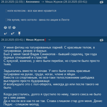
28.10.2025 (11:03) |
Анонимно
->
Миша Журкoв (28.10.2025 (03:41))
ноги колесом.- все как мне нравится
Не купив, чего хотело - вина по акции в Ленте
😂 🤣 😂
28.10.2025 (03:41) |
Миша Журкoв
?
->
У меня фетиш на татуированных парней. С красивым телом, в
татуировках, резких и борзых.
Был у меня такой Вадик Синекопов - бывший сиделец, три года
бурных отношений и страстей.
С кукухой, конечно, у него были перебои, но страсти было просто
тьма.
Задыхались вместе по ночам. У него были очень красивые
татуировки на руках, груди, ногах, члене и яйцах.
Вместе со спортивным, но все-таки телосложением шибздика
выглядело просто будоражаще.
И возбуждало это с пол-оборота, никогда до или после такого не
было.
Когда расстались, долго я грустило по нему, такого секса не было
ни с кем ранее.
Да и после все как-то не так. Слава слишком стар для меня, Денис
Педис - слишком молод.