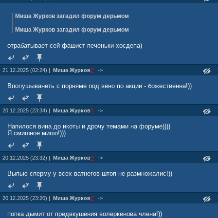
Миша Журков загадил форум дерьмом
Миша Журков загадил форум дерьмом
отрабатывает сей фашист печеньки хосдепа)
21.12.2025 (02:24) |
Миша Журкoв
?
->
Впопушыванеть с порняме под вено по акции - божественна!))
20.12.2025 (23:34) |
Миша Журкoв
?
->
Напилося вина до икоты и дрочу темами на форуме))))
Я смишное мишо!)))
20.12.2025 (23:32) |
Миша Журкoв
?
->
Выпью сперму у всех ватнегов штоп не размножалис!))
20.12.2025 (23:20) |
Миша Журкoв
?
->
попка дымит от предвкушения волеркенова члена!))