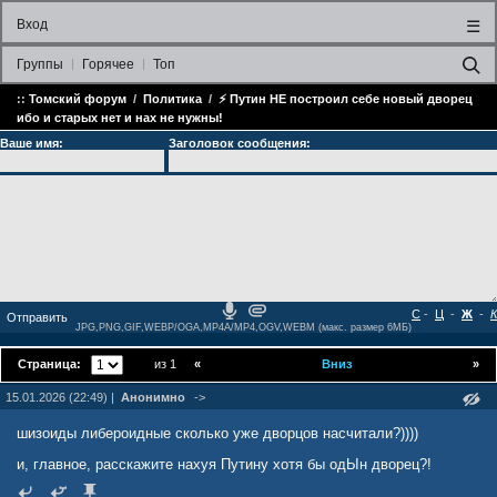
Вход
☰
Группы
Горячее
Топ
::
Томский форум
/
Политика
/
⚡ Путин НЕ построил себе новый дворец
ибо и старых нет и нах не нужны!
Ваше имя:
Заголовок сообщения:
С
-
Ц
-
Ж
-
К
JPG,PNG,GIF,WEBP/OGA,MP4A/MP4,OGV,WEBM (макс. размер 6МБ)
Страница:
из 1
«
Вниз
»
15.01.2026 (22:49) |
Анонимно
->
шизоиды либероидные сколько уже дворцов насчитали?))))
и, главное, расскажите нахуя Путину хотя бы одЫн дворец?!