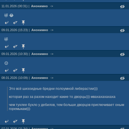
11.01.2026 (00:31) |
Анонимно
->
🤣 😂
09.01.2026 (15:23) |
Анонимно
->
🤣
09.01.2026 (10:30) |
Анонимно
->
😐
08.01.2026 (10:09) |
Анонимно
->
Это всё шизоидные бредни полоумной либерастии)))
которая раз за разом находит какие то дворцы))) мвахахахахаха
чем тухлее бухло у дебилов, тем больше дворцов приглючивает оным
горемыкам)))
07.01.2026 (21:34) |
Анонимно
->