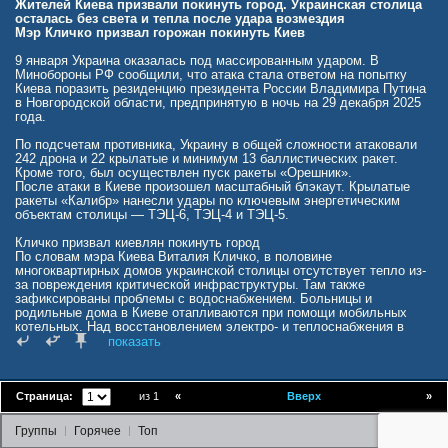
Жителей Киева призвали покинуть город. Украинская столица
осталась без света и тепла после удара возмездия
Мэр Кличко призвал горожан покинуть Киев
9 января Украина оказалась под массированным ударом. В
Минобороны РФ сообщили, что атака стала ответом на попытку
Киева поразить резиденцию президента России Владимира Путина
в Новгородской области, предпринятую в ночь на 29 декабря 2025
года.
По подсчетам противника, Украину в общей сложности атаковали
242 дрона и 22 крылатые и минимум 13 баллистических ракет.
Кроме того, был осуществлен пуск ракеты «Орешник».
После атаки в Киеве произошел масштабный блэкаут. Крылатые
ракеты «Калибр» нанесли удары по ключевым энергетическим
объектам столицы — ТЭЦ-6, ТЭЦ-4 и ТЭЦ-5.
Кличко призвал киевлян покинуть город
По словам мэра Киева Виталия Кличко, в половине
многоквартирных домов украинской столицы отсутствует тепло из-
за повреждения критической инфраструктуры. Там также
зафиксированы проблемы с водоснабжением. Больницы и
родильные дома в Киеве отапливаются при помощи мобильных
котельных. Над восстановлением электро- и теплоснабжения в
домах горожан, по его словам, сейчас трудятся коммунальные
показать
службы, которые работают в режиме ЧС.
Из-за сложившейся обстановки Кличко призвал киевлян по
возможности покинуть свой город.
Страница:
из 1
«
Вверх
»
Обращаюсь к тем жителям столицы, у кого есть возможность
Группы
Горячее
Топ
временно выехать за город, где есть альтернативные источники