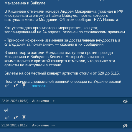
Макаревича и Вайкуле
В Кишиневе отменили концерт Андрея Макаревича (признан в РФ
иностранным агентом) и Лаймы Вайкуле, против которого
выступали жители Молдавии. Об этом сообщает РИА Новости.
Как утверждаю организаторы мероприятия, концерт,
запланированный на 24 апреля, отменен по техническим причинам.
«Приносим искренние извинения за доставленные неудобства и
благодарим за понимание», — сказано в их сообщении.
В конце марта жители Молдавии выступили против приезда
Макаревича и Вайкуле в Кишине. Авторы большинства
комментариев с критикой концерта отмечали, что раньше эти
артисты не выступали в стране.
Билеты на совместный концерт артистов стоили от $29 до $115.
После начала специальной военной операции на Украине весной
2022 года Андрей Макаревич покинул Россию и переехал в
показать
Израиль. В сентябре того же года Минюст включил музыканта в
реестр иностранных агентов.
22.04.2026 (10:54) |
Анонимно
->
В июле 2025 года Вайкуле призвала дать Украине оружие.
Проукраинское заявление 71-летняя певица сделала на своем
музыкальном фестивале «Рандеву», проходившем с 25 по 27 июля
🤣
в Юрмале.
Ранее в сети опубликовали фото исхудавшей Аллы Пугачевой с
21.04.2026 (18:17) |
Анонимно
->
тростью.