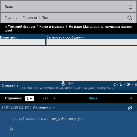
Вход
☰
Группы
Горячее
Топ
::
Томский форум
/
Кино и музыка
/
Не надо Макаревича, слушаем настоя
щее!
Ваше имя:
Заголовок сообщения:
С
-
Ц
-
Ж
-
К
JPG,PNG,GIF,WEBP/OGA,MP4A/MP4,OGV,WEBM (макс. размер 6МБ)
Страница:
из 1
«
Вниз
»
27.07.2026 (11:18) |
Анонимно
->
нахуй чмокаревича - гниду бяшконутую!
👍