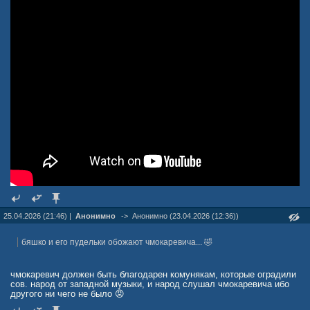
25.04.2026 (21:46) |
Анонимно
->
Анонимно (23.04.2026 (12:36))
бяшко и его пудельки обожают чмокаревича... 🤣
чмокаревич должен быть благодарен комунякам, которые оградили
сов. народ от западной музыки, и народ слушал чмокаревича ибо
другого ни чего не было 😡