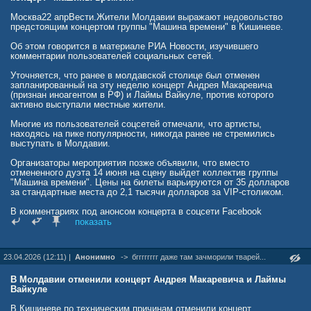
Москва22 апрВести.Жители Молдавии выражают недовольство
предстоящим концертом группы "Машина времени" в Кишиневе.
Об этом говорится в материале РИА Новости, изучившего
комментарии пользователей социальных сетей.
Уточняется, что ранее в молдавской столице был отменен
запланированный на эту неделю концерт Андрея Макаревича
(признан иноагентом в РФ) и Лаймы Вайкуле, против которого
активно выступали местные жители.
Многие из пользователей соцсетей отмечали, что артисты,
находясь на пике популярности, никогда ранее не стремились
выступать в Молдавии.
Организаторы мероприятия позже объявили, что вместо
отмененного дуэта 14 июня на сцену выйдет коллектив группы
"Машина времени". Цены на билеты варьируются от 35 долларов
за стандартные места до 2,1 тысячи долларов за VIP-столиком.
В комментариях под анонсом концерта в соцсети Facebook
(запрещена в РФ) уже появились резкие высказывания. Один из
показать
комментаторов предположил, что причиной замены стал отказ
Вайкуле снизить гонорар, а выступление "Машины времени"
обошлось организаторам дешевле.
23.04.2026 (12:11) |
Анонимно
->
бгггггггг даже там зачморили тварей...
В Молдавии отменили концерт Андрея Макаревича и Лаймы
Вайкуле
В Кишиневе по техническим причинам отменили концерт