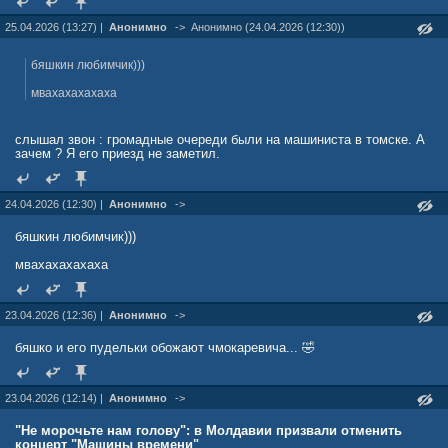
25.04.2026 (13:27) |
Анонимно
->
Анонимно (24.04.2026 (12:30))
бяшкин любимчик)))
мвахахахахаха
слышал звон : громадные очереди были на машиниста в томске. А
зачем ? Я его приезд не заметил.
24.04.2026 (12:30) |
Анонимно
->
бяшкин любимчик)))
мвахахахахаха
23.04.2026 (12:36) |
Анонимно
->
бяшко и его пудельки обожают чмокаревича... 🤣
23.04.2026 (12:14) |
Анонимно
->
"Не морочьте нам голову": в Молдавии призвали отменить
концерт "Машины времени"