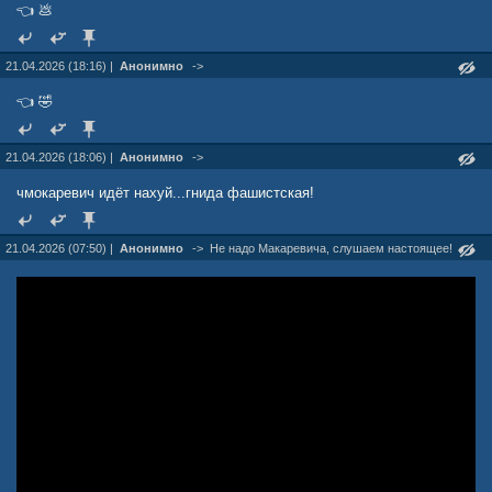
👈 💩
www.gazeta.ru/culture/news/2026/04/19/28297783.shtml
21.04.2026 (18:16) |
Анонимно
->
👈 🤣
21.04.2026 (18:06) |
Анонимно
->
чмокаревич идёт нахуй...гнида фашистская!
21.04.2026 (07:50) |
Анонимно
->
Не надо Макаревича, слушаем настоящее!